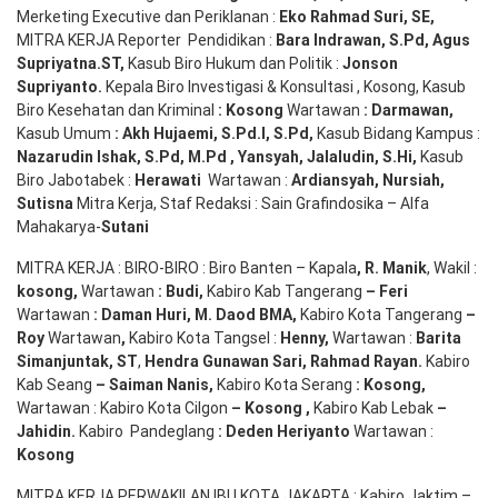
Merketing Executive dan Periklanan :
Eko
Rahmad Suri
,
SE,
MITRA KERJA Reporter Pendidikan :
Bara
Indrawan
,
S.Pd
,
Agus
Supriyatna
.
ST
,
Kasub Biro Hukum dan Politik :
Jonson
S
upriyanto
.
Kepala Biro Investigasi & Konsultasi , Kosong, Kasub
Biro Kesehatan dan Kriminal
:
Kosong
Wartawan
:
Darmawan
,
Kasub Umum
:
Akh Hujaemi, S.Pd.I, S.Pd
,
Kasub Bidang Kampus :
Nazarudin
Ishak
,
S.Pd
,
M.Pd
,
Yansyah
,
Jalaludin
,
S.Hi
,
Kasub
Biro Jabotabek :
Herawati
Wartawan :
Ardiansyah
,
Nursiah
,
Suti
s
na
Mitra Kerja, Staf Redaksi : Sain Grafindosika – Alfa
Mahakarya-
Sutani
MITRA KERJA : BIRO-BIRO : Biro Banten – Kapala
,
R. Manik
, Wakil :
kosong
,
Wartawan
:
Budi
,
Kabiro Kab Tangerang
–
Feri
Wartawan
:
Daman Huri, M. Daod BMA,
Kabiro Kota Tangerang
–
Roy
Wartawan
,
Kabiro Kota Tangsel :
Henny
,
Wartawan :
Barita
Simanjuntak, ST
,
Hendra
Gunawan
Sari
,
Rahmad Rayan
.
Kabiro
Kab Seang
–
Saiman Nanis
,
Kabiro Kota Serang
:
Kosong
,
Wartawan : Kabiro Kota Cilgon
–
Kosong
,
Kabiro Kab Lebak
–
Jahidin
.
Kabiro Pandeglang
: Deden
Heriyanto
Wartawan :
Kosong
MITRA KERJA PERWAKILAN IBU KOTA JAKARTA : Kabiro Jaktim –