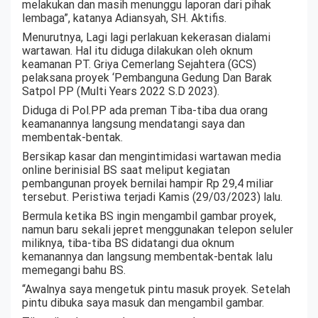
melakukan dan masih menunggu laporan dari pihak
lembaga”, katanya Adiansyah, SH. Aktifis.
Menurutnya, Lagi lagi perlakuan kekerasan dialami
wartawan. Hal itu diduga dilakukan oleh oknum
keamanan PT. Griya Cemerlang Sejahtera (GCS)
pelaksana proyek ‘Pembanguna Gedung Dan Barak
Satpol PP (Multi Years 2022 S.D 2023).
Diduga di Pol.PP ada preman Tiba-tiba dua orang
keamanannya langsung mendatangi saya dan
membentak-bentak.
Bersikap kasar dan mengintimidasi wartawan media
online berinisial BS saat meliput kegiatan
pembangunan proyek bernilai hampir Rp 29,4 miliar
tersebut. Peristiwa terjadi Kamis (29/03/2023) lalu.
Bermula ketika BS ingin mengambil gambar proyek,
namun baru sekali jepret menggunakan telepon seluler
miliknya, tiba-tiba BS didatangi dua oknum
kemanannya dan langsung membentak-bentak lalu
memegangi bahu BS.
“Awalnya saya mengetuk pintu masuk proyek. Setelah
pintu dibuka saya masuk dan mengambil gambar.