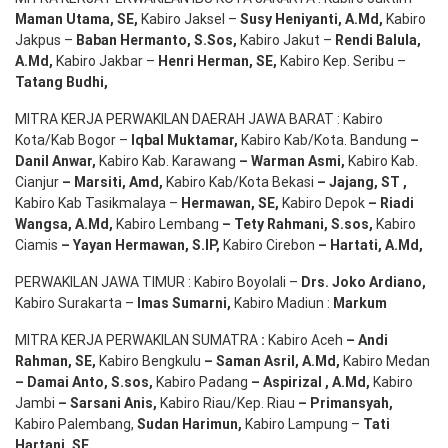
Maman Utama, SE
,
Kabiro Jaksel –
Susy Heniyanti, A.Md
,
Kabiro
Jakpus –
Baban Hermanto, S.Sos
,
Kabiro Jakut –
Rendi
Balula
,
A.Md
,
Kabiro Jakbar –
Henri Herman, SE
,
Kabiro Kep. Seribu –
Tatang Budhi
,
MITRA KERJA PERWAKILAN DAERAH JAWA BARAT : Kabiro
Kota/Kab Bogor –
Iqbal
Muktamar
,
Kabiro Kab/Kota. Bandung
–
Danil Anwar
,
Kabiro Kab. Karawang
–
Warman Asmi
,
Kabiro Kab.
Cianjur
–
Marsiti
,
Amd
,
Kabiro Kab/Kota Bekasi
– Jajang
, ST
,
Kabiro Kab Tasikmalaya –
Hermawan
, SE,
Kabiro Depok
– Riadi
Wangsa
,
A.Md
,
Kabiro Lembang
– Tety Rahmani
, S.sos,
Kabiro
Ciamis
– Yayan Hermawan
, S.IP,
Kabiro Cirebon
–
Hartati
,
A.Md
,
PERWAKILAN JAWA TIMUR : Kabiro Boyolali –
Drs.
Joko
Ardiano
,
Kabiro Surakarta –
Imas
Sumarni
,
Kabiro Madiun :
Markum
MITRA KERJA PERWAKILAN SUMATRA
:
Kabiro Aceh
– Andi
Rahman, SE
,
Kabiro Bengkulu
– Saman Asril
,
A.Md
,
Kabiro Medan
– Damai Anto
, S.sos,
Kabiro Padang
– Aspirizal
,
A.Md
,
Kabiro
Jambi
– Sarsani Anis
,
Kabiro Riau/Kep. Riau
– Primansyah
,
Kabiro Palembang,
Sudan
Harimun
,
Kabiro Lampung –
Tati
Hartani, SE
,