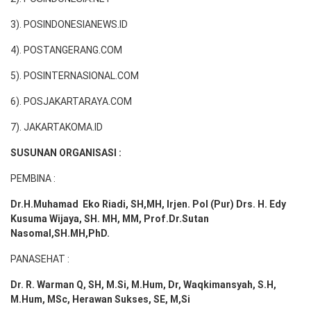
3). POSINDONESIANEWS.ID
4). POSTANGERANG.COM
5). POSINTERNASIONAL.COM
6). POSJAKARTARAYA.COM
7). JAKARTAKOMA.ID
SUSUNAN ORGANISASI :
PEMBINA :
Dr.H.Muhamad
Eko
Riadi
, SH,MH
, Irjen. Pol (Pur) Drs. H. Edy
Kusuma Wijaya, SH. MH,
MM, Prof
.
Dr.Sutan
Nasomal,SH.MH,PhD.
PANASEHAT :
Dr. R. Warman Q, SH, M.Si, M.Hum
,
Dr, Waqkimansyah, S.H,
M.Hum, MSc
,
Herawan Sukses, SE, M,Si