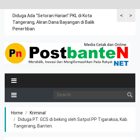
<
>
a anak
Diduga Ada “Setoran Harian” PKL di Kota
Untuk hadir 
Tangerang, Aliran Dana Bayangan di Balik
penyandang d
Penertiban.
Home
Kriminal
Diduga PT. GCS di beking oleh Satpol.PP Tigaraksa, Kab.
Tangerang, Banten.