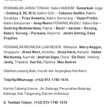
PERWAKILAN JAWAH TENGAH : Kabiro MADIUM :
Sumarkam
Jogja
–
Endang
S, SE,
M.Si
,
Kabiro Solo –
Cahyono
Andiko
,
Kabiro
Surabaya –
Priyo
Aswanto
,
Kabiro Semarang –
Yayan
Predio
,
Kabiro Banyumas –
Asep
Wanto
PERWAKILAN BALI : Kabiro Bali
–
Gede
Ing
Madewardana
,
Papua
– Barat –
darman
–
Kosong
,
Kabiro
Sorong
–
Parmane
,
Reporter :
Jandri Ginting, Deny
Prayitno
PERWAKILAN INDONESIA LUAR NEGERI
:
Melaysia
: Merry
Anggre
,
Singapure
:
Jhone
West,
Amerika
:
Jhony
Harm,
Kanada
: Hellen
Warbisamy
,
Australy
:
Andrian
Signi
,
China
: Sin
Dinis
.
Hokong :
Jacky,
Thailand :
Sun Sin,
Pliphina :
Mas Andree
Silahkan pasang Iklan, murah dan terjangkau Hub Kami :
Telp/Hp/Whatsapp : (+62) 813-1745-1616
Kantor Cabang Utama : Jln. Balaraja, Perumahan Balaraja,
Balaraja, Kab Tangerang, Banten-Indonesia
A. Tambah Telpon : (+62) 813-1745-1616