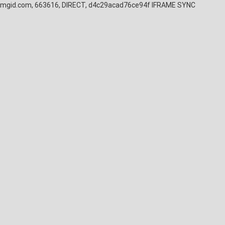
mgid.com, 663616, DIRECT, d4c29acad76ce94f
IFRAME SYNC