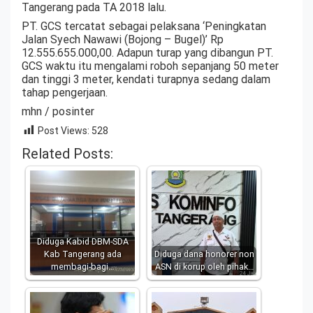
Tangerang pada TA 2018 lalu.
PT. GCS tercatat sebagai pelaksana ‘Peningkatan
Jalan Syech Nawawi (Bojong – Bugel)’ Rp
12.555.655.000,00. Adapun turap yang dibangun PT.
GCS waktu itu mengalami roboh sepanjang 50 meter
dan tinggi 3 meter, kendati turapnya sedang dalam
tahap pengerjaan.
mhn / posinter
Post Views:
528
Related Posts:
Diduga Kabid DBM-SDA
Kab Tangerang ada
Diduga dana honorer non
membagi-bagi…
ASN di korup oleh pihak…