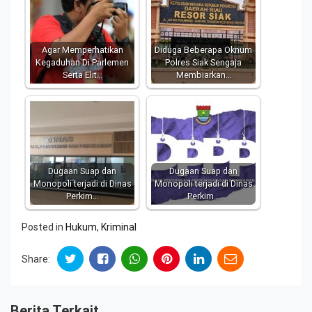
Agar Memperhatikan
Diduga Beberapa Oknum
Kegaduhan Di Parlemen
Polres Siak Sengaja
Serta Elit…
Membiarkan…
Dugaan Suap dan
Dugaan Suap dan
Monopoli terjadi di Dinas
Monopoli terjadi di Dinas
Perkim…
Perkim…
Posted in
Hukum
,
Kriminal
Share:
Berita Terkait