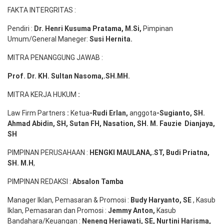
FAKTA INTERGRITAS :
Pendiri :
Dr. Henri
Kusuma
Pratama, M.Si
,
Pimpinan
Umum/General Maneger:
Susi
Hernita.
MITRA PENANGGUNG JAWAB :
Prof. Dr. KH. Sultan Nasoma,.SH.MH.
MITRA KERJA HUKUM
:
Law Firm Partners
:
Ketua
-Rudi
Erlan
,
anggota
-Sugianto
, SH.
Ahmad
Abidin
, SH,
Sutan
FH,
Nasation
, SH. M.
Fauzie
Dianjaya
,
SH
PIMPINAN PERUSAHAAN :
HENGKI MAULANA,.ST
, Budi
Pr
iatna
,
SH
. M.H
,
PIMPINAN REDAKSI :
Absalon Tamba
Manager Iklan, Pemasaran & Promosi :
Budy Haryanto, SE
, Kasub
Iklan, Pemasaran dan Promosi :
Jemmy Anton
,
Kasub
Bandahara/Keuangan :
Neneng
Heriawati
, SE,
Nurtini
Harisma
,