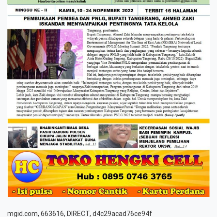
mgid.com, 663616, DIRECT, d4c29acad76ce94f