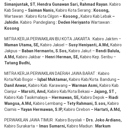
Simanjuntak, ST
,
Hendra
Gunawan
Sari
,
Rahmad Rayan
.
Kabiro
Kab Seang
–
Saiman Nanis
,
Kabiro Kota Serang
:
Kosong
,
Wartawan : Kabiro Kota Cilgon
–
Kosong
,
Kabiro Kab Lebak
–
Jahidin
.
Kabiro Pandeglang
: Deden
Heriyanto
Wartawan :
Kosong
MITRA KERJA PERWAKILAN IBU KOTA JAKARTA : Kabiro Jaktim –
Maman Utama, SE
,
Kabiro Jaksel –
Susy Heniyanti, A.Md
,
Kabiro
Jakpus –
Baban Hermanto, S.Sos
,
Kabiro Jakut –
Rendi
Balula
,
A.Md
,
Kabiro Jakbar –
Henri Herman, SE
,
Kabiro Kep. Seribu –
Tatang Budhi
,
MITRA KERJA PERWAKILAN DAERAH JAWA BARAT : Kabiro
Kota/Kab Bogor –
Iqbal
Muktamar
,
Kabiro Kab/Kota. Bandung
–
Danil Anwar
,
Kabiro Kab. Karawang
–
Warman Asmi
,
Kabiro Kab.
Cianjur
–
Marsiti
,
Amd
,
Kabiro Kab/Kota Bekasi
– Jajang
, ST
,
Kabiro Kab Tasikmalaya –
Hermawan
, SE,
Kabiro Depok
– Riadi
Wangsa
,
A.Md
,
Kabiro Lembang
– Tety Rahmani
, S.sos,
Kabiro
Ciamis
– Yayan Hermawan
, S.IP,
Kabiro Cirebon
–
Hartati
,
A.Md
,
PERWAKILAN JAWA TIMUR : Kabiro Boyolali –
Drs.
Joko
Ardiano
,
Kabiro Surakarta –
Imas
Sumarni
,
Kabiro Madiun :
Markum