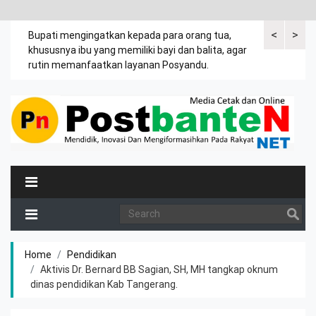
<
>
emak
Bupati mengingatkan kepada para orang tua,
Kuasa tergug
khususnya ibu yang memiliki bayi dan balita, agar
leter C Desa
rutin memanfaatkan layanan Posyandu.
tanah Jasir.
Home
Pendidikan
Aktivis Dr. Bernard BB Sagian, SH, MH tangkap oknum
dinas pendidikan Kab Tangerang.