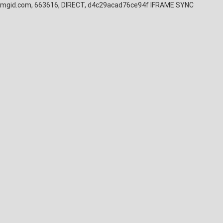
mgid.com, 663616, DIRECT, d4c29acad76ce94f
IFRAME SYNC