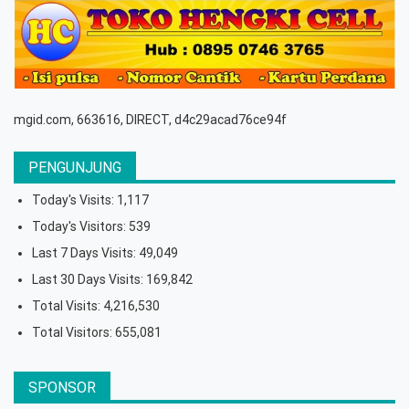
mgid.com, 663616, DIRECT, d4c29acad76ce94f
PENGUNJUNG
Today's Visits:
1,117
Today's Visitors:
539
Last 7 Days Visits:
49,049
Last 30 Days Visits:
169,842
Total Visits:
4,216,530
Total Visitors:
655,081
SPONSOR