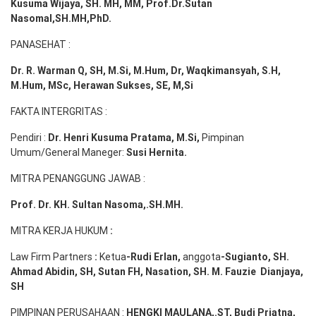
Kusuma Wijaya, SH. MH,
MM, Prof
.
Dr.Sutan
Nasomal,SH.MH,PhD.
PANASEHAT :
Dr. R. Warman Q, SH, M.Si, M.Hum
,
Dr, Waqkimansyah, S.H,
M.Hum, MSc
,
Herawan Sukses, SE, M,Si
FAKTA INTERGRITAS :
Pendiri :
Dr. Henri
Kusuma
Pratama, M.Si
,
Pimpinan
Umum/General Maneger:
Susi
Hernita.
MITRA PENANGGUNG JAWAB :
Prof. Dr. KH. Sultan Nasoma,.SH.MH.
MITRA KERJA HUKUM
:
Law Firm Partners
:
Ketua
-Rudi
Erlan
,
anggota
-Sugianto
, SH.
Ahmad
Abidin
, SH,
Sutan
FH,
Nasation
, SH. M.
Fauzie
Dianjaya
,
SH
PIMPINAN PERUSAHAAN :
HENGKI MAULANA,.ST
, Budi
Pr
iatna
,