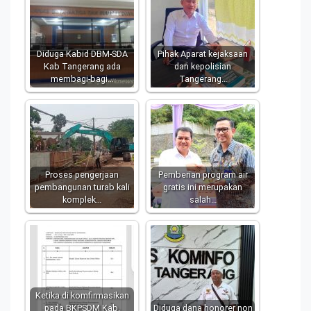
Diduga Kabid DBM-SDA
Pihak Aparat kejaksaan
Kab Tangerang ada
dan kepolisian
membagi-bagi…
Tangerang…
Proses pengerjaan
Pemberian program air
pembangunan turab kali
gratis ini merupakan
komplek…
salah…
Ketika di komfirmasikan
pada BKPSDM Kab.
Diduga dana honorer non