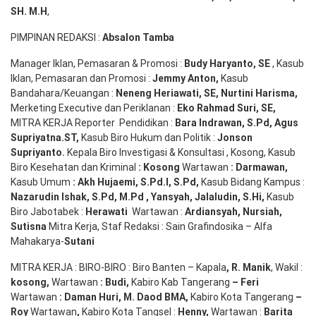
SH
. M.H
,
PIMPINAN REDAKSI :
Absalon Tamba
Manager Iklan, Pemasaran & Promosi :
Budy Haryanto, SE
, Kasub
Iklan, Pemasaran dan Promosi :
Jemmy Anton
,
Kasub
Bandahara/Keuangan :
Neneng
Heriawati
, SE,
Nurtini
Harisma
,
Merketing Executive dan Periklanan :
Eko
Rahmad Suri
,
SE,
MITRA KERJA Reporter Pendidikan :
Bara
Indrawan
,
S.Pd
,
Agus
Supriyatna
.
ST
,
Kasub Biro Hukum dan Politik :
Jonson
S
upriyanto
.
Kepala Biro Investigasi & Konsultasi , Kosong, Kasub
Biro Kesehatan dan Kriminal
:
Kosong
Wartawan
:
Darmawan
,
Kasub Umum
:
Akh Hujaemi, S.Pd.I, S.Pd
,
Kasub Bidang Kampus :
Nazarudin
Ishak
,
S.Pd
,
M.Pd
,
Yansyah
,
Jalaludin
,
S.Hi
,
Kasub
Biro Jabotabek :
Herawati
Wartawan :
Ardiansyah
,
Nursiah
,
Suti
s
na
Mitra Kerja, Staf Redaksi : Sain Grafindosika – Alfa
Mahakarya-
Sutani
MITRA KERJA : BIRO-BIRO : Biro Banten – Kapala
,
R. Manik
, Wakil :
kosong
,
Wartawan
:
Budi
,
Kabiro Kab Tangerang
–
Feri
Wartawan
:
Daman Huri, M. Daod BMA,
Kabiro Kota Tangerang
–
Roy
Wartawan
,
Kabiro Kota Tangsel :
Henny
,
Wartawan :
Barita