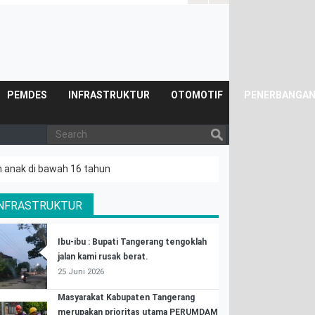
Posyandu.
PEMDES
INFRASTRUKTUR
OTOMOTIF
PENERBANGA
n anak di bawah 16 tahun
INFRASTRUKTUR
Ibu-ibu : Bupati Tangerang tengoklah
jalan kami rusak berat.
25 Juni 2026
Masyarakat Kabupaten Tangerang
merupakan prioritas utama PERUMDAM