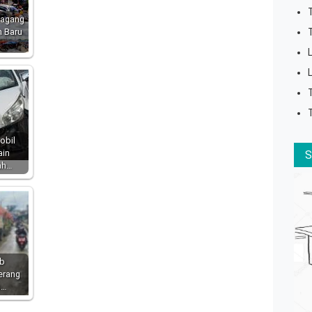
dagang
n Baru
obil
ain
ah…
ub
erang
s…