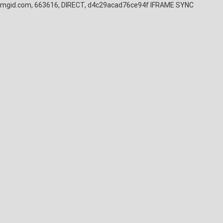
mgid.com, 663616, DIRECT, d4c29acad76ce94f
IFRAME SYNC