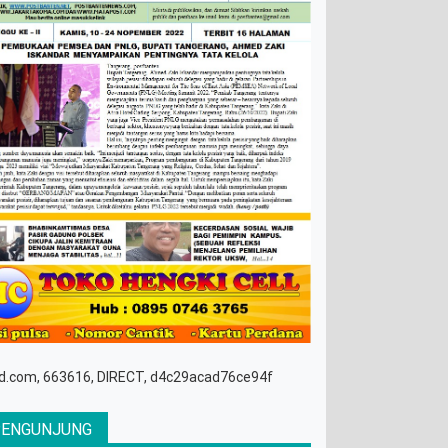
d.com, 663616, DIRECT, d4c29acad76ce94f
PENGUNJUNG