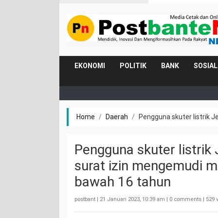
EKONOMI
POLITIK
BANK
SOSIAL
Home
Daerah
Pengguna skuter listrik 
Pengguna skuter listrik
surat izin mengemudi mu
bawah 16 tahun
postbant |
21 Januari 2023, 10:39 am
| 0 comments | 529 