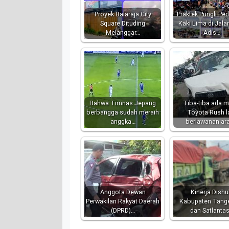
Proyek Balaraja City
Praktek Pungli Pe
Square Dituding
Kaki Lima di Jala
Melanggar…
Adis…
Bahwa Timnas Jepang
Tiba-tiba ada m
berbangga sudah meraih
Toyota Rush l
anggka…
berlawanan ar
Anggota Dewan
Kinerja Dish
Perwakilan Rakyat Daerah
Kabupaten Tang
(DPRD)…
dan Satlanta