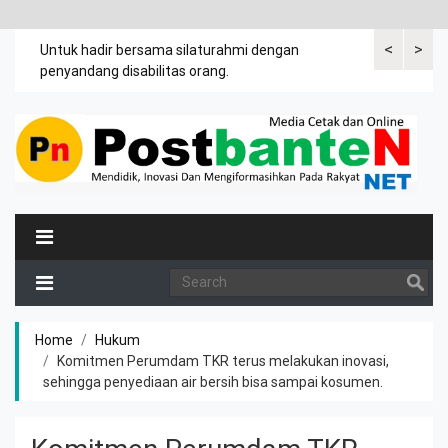
<
>
an
Untuk hadir bersama silaturahmi dengan
Bupati mengi
penyandang disabilitas orang.
khususnya ibu
rutin meman
Home
Hukum
Komitmen Perumdam TKR terus melakukan inovasi,
sehingga penyediaan air bersih bisa sampai kosumen.