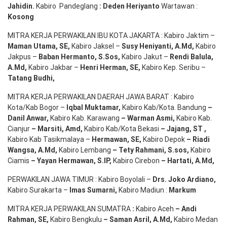
Jahidin
.
Kabiro Pandeglang
: Deden
Heriyanto
Wartawan :
Kosong
MITRA KERJA PERWAKILAN IBU KOTA JAKARTA : Kabiro Jaktim –
Maman Utama, SE
,
Kabiro Jaksel –
Susy Heniyanti, A.Md
,
Kabiro
Jakpus –
Baban Hermanto, S.Sos
,
Kabiro Jakut –
Rendi
Balula
,
A.Md
,
Kabiro Jakbar –
Henri Herman, SE
,
Kabiro Kep. Seribu –
Tatang Budhi
,
MITRA KERJA PERWAKILAN DAERAH JAWA BARAT : Kabiro
Kota/Kab Bogor –
Iqbal
Muktamar
,
Kabiro Kab/Kota. Bandung
–
Danil Anwar
,
Kabiro Kab. Karawang
–
Warman Asmi
,
Kabiro Kab.
Cianjur
–
Marsiti
,
Amd
,
Kabiro Kab/Kota Bekasi
– Jajang
, ST
,
Kabiro Kab Tasikmalaya –
Hermawan
, SE,
Kabiro Depok
– Riadi
Wangsa
,
A.Md
,
Kabiro Lembang
– Tety Rahmani
, S.sos,
Kabiro
Ciamis
– Yayan Hermawan
, S.IP,
Kabiro Cirebon
–
Hartati
,
A.Md
,
PERWAKILAN JAWA TIMUR : Kabiro Boyolali –
Drs.
Joko
Ardiano
,
Kabiro Surakarta –
Imas
Sumarni
,
Kabiro Madiun :
Markum
MITRA KERJA PERWAKILAN SUMATRA
:
Kabiro Aceh
– Andi
Rahman, SE
,
Kabiro Bengkulu
– Saman Asril
,
A.Md
,
Kabiro Medan