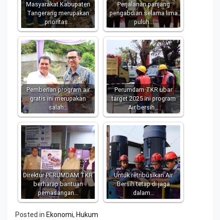
Masyarakat Kabupaten
Perjalanan panjang
Tangerang merupakan
pengabdian selama lima
prioritas…
puluh…
Pemberian program air
Perumdam TKR ubar
gratis ini merupakan
target 2025 ini program
salah…
Air bersih…
Direktur PERUMDAM TKR
Untuk retribusikan Air
berharap bantuan
Bersih tetap di jaga
pemasangan…
dalam…
Posted in
Ekonomi
,
Hukum