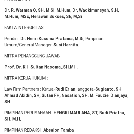
Dr. R. Warman Q, SH, M.Si, M.Hum
,
Dr, Waqkimansyah, S.H,
M.Hum, MSc
,
Herawan Sukses, SE, M,Si
FAKTA INTERGRITAS :
Pendiri :
Dr. Henri
Kusuma
Pratama, M.Si
,
Pimpinan
Umum/General Maneger:
Susi
Hernita.
MITRA PENANGGUNG JAWAB :
Prof. Dr. KH. Sultan Nasoma,.SH.MH.
MITRA KERJA HUKUM
:
Law Firm Partners
:
Ketua
-Rudi
Erlan
,
anggota
-Sugianto
, SH.
Ahmad
Abidin
, SH,
Sutan
FH,
Nasation
, SH. M.
Fauzie
Dianjaya
,
SH
PIMPINAN PERUSAHAAN :
HENGKI MAULANA,.ST
, Budi
Pr
iatna
,
SH
. M.H
,
PIMPINAN REDAKSI :
Absalon Tamba