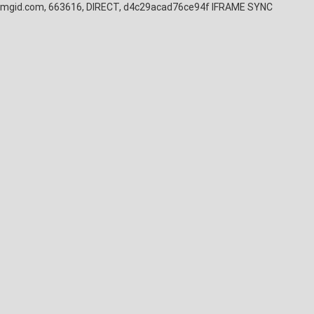
mgid.com, 663616, DIRECT, d4c29acad76ce94f
IFRAME SYNC