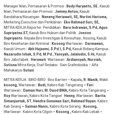
Manager Iklan, Pemasaran & Promosi :
Budy Haryanto, SE
, Kasub
Iklan, Pemasaran dan Promosi :
Jemmy Anton
,
Kasub
Bandahara/Keuangan :
Neneng
Heriawati
, SE,
Nurtini
Harisma
,
Merketing Executive dan Periklanan :
Eko
Rahmad Suri
,
SE,
MITRA KERJA Reporter Pendidikan :
Bara
Indrawan
,
S.Pd
,
Agus
Supriyatna
.
ST
,
Kasub Biro Hukum dan Politik :
Jonson
S
upriyanto
.
Kepala Biro Investigasi & Konsultasi , Kosong, Kasub
Biro Kesehatan dan Kriminal
:
Kosong
Wartawan
:
Darmawan
,
Kasub Umum
:
Akh Hujaemi, S.Pd.I, S.Pd
,
Kasub Bidang Kampus :
Nazarudin
Ishak
,
S.Pd
,
M.Pd
,
Yansyah
,
Jalaludin
,
S.Hi
,
Kasub
Biro Jabotabek :
Herawati
Wartawan :
Ardiansyah
,
Nursiah
,
Suti
s
na
Mitra Kerja, Staf Redaksi : Sain Grafindosika – Alfa
Mahakarya-
Sutani
MITRA KERJA : BIRO-BIRO : Biro Banten – Kapala
,
R. Manik
, Wakil :
kosong
,
Wartawan
:
Budi
,
Kabiro Kab Tangerang
–
Feri
Wartawan
:
Daman Huri, M. Daod BMA,
Kabiro Kota Tangerang
–
Roy
Wartawan
,
Kabiro Kota Tangsel :
Henny
,
Wartawan :
Barita
Simanjuntak, ST
,
Hendra
Gunawan
Sari
,
Rahmad Rayan
.
Kabiro
Kab Seang
–
Saiman Nanis
,
Kabiro Kota Serang
:
Kosong
,
Wartawan : Kabiro Kota Cilgon
–
Kosong
,
Kabiro Kab Lebak
–