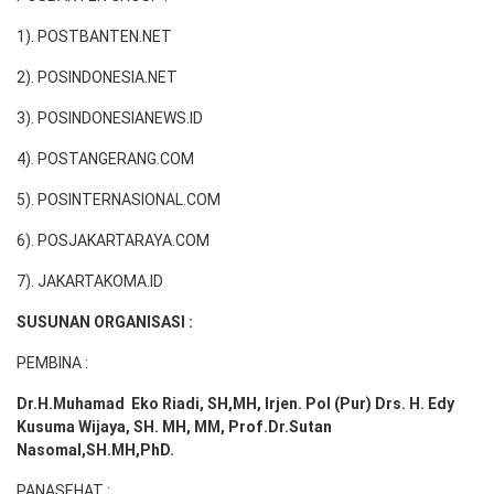
1). POSTBANTEN.NET
2). POSINDONESIA.NET
3). POSINDONESIANEWS.ID
4). POSTANGERANG.COM
5). POSINTERNASIONAL.COM
6). POSJAKARTARAYA.COM
7). JAKARTAKOMA.ID
SUSUNAN ORGANISASI :
PEMBINA :
Dr.H.Muhamad
Eko
Riadi
, SH,MH
, Irjen. Pol (Pur) Drs. H. Edy
Kusuma Wijaya, SH. MH,
MM, Prof
.
Dr.Sutan
Nasomal,SH.MH,PhD.
PANASEHAT :