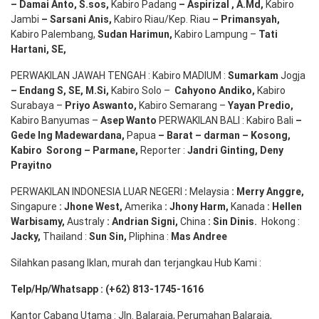
– Damai Anto
, S.sos,
Kabiro Padang
– Aspirizal
,
A.Md
,
Kabiro
Jambi
– Sarsani Anis
,
Kabiro Riau/Kep. Riau
– Primansyah
,
Kabiro Palembang,
Sudan
Harimun
,
Kabiro Lampung –
Tati
Hartani, SE
,
PERWAKILAN JAWAH TENGAH : Kabiro MADIUM :
Sumarkam
Jogja
–
Endang
S, SE,
M.Si
,
Kabiro Solo –
Cahyono
Andiko
,
Kabiro
Surabaya –
Priyo
Aswanto
,
Kabiro Semarang –
Yayan
Predio
,
Kabiro Banyumas –
Asep
Wanto
PERWAKILAN BALI : Kabiro Bali
–
Gede
Ing
Madewardana
,
Papua
– Barat –
darman
–
Kosong
,
Kabiro
Sorong
–
Parmane
,
Reporter :
Jandri Ginting, Deny
Prayitno
PERWAKILAN INDONESIA LUAR NEGERI
:
Melaysia
: Merry
Anggre
,
Singapure
:
Jhone
West,
Amerika
:
Jhony
Harm,
Kanada
: Hellen
Warbisamy
,
Australy
:
Andrian
Signi
,
China
: Sin
Dinis
.
Hokong :
Jacky,
Thailand :
Sun Sin,
Pliphina :
Mas Andree
Silahkan pasang Iklan, murah dan terjangkau Hub Kami :
Telp/Hp/Whatsapp : (+62) 813-1745-1616
Kantor Cabang Utama : Jln. Balaraja, Perumahan Balaraja,