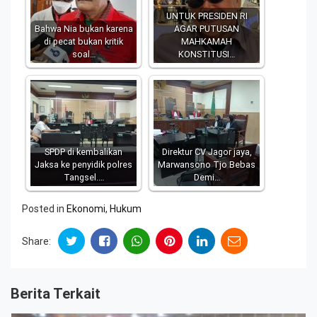
UNTUK PRESIDEN RI
Bahwa Nia bukan karena
AGAR PUTUSAN
di pecat bukan kritik
MAHKAMAH
soal…
KONSTITUSI…
SPDP di kembalikan
Direktur CV Jagor jaya,
Jaksa ke penyidik polres
Marwansono Tjo Bebas
Tangsel.…
Demi…
Posted in
Ekonomi
,
Hukum
Share:
Berita Terkait