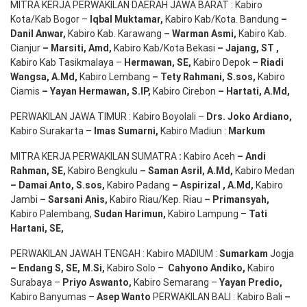
MITRA KERJA PERWAKILAN DAERAH JAWA BARAT : Kabiro
Kota/Kab Bogor –
Iqbal
Muktamar
,
Kabiro Kab/Kota. Bandung
–
Danil Anwar
,
Kabiro Kab. Karawang
–
Warman Asmi
,
Kabiro Kab.
Cianjur
–
Marsiti
,
Amd
,
Kabiro Kab/Kota Bekasi
– Jajang
, ST
,
Kabiro Kab Tasikmalaya –
Hermawan
, SE,
Kabiro Depok
– Riadi
Wangsa
,
A.Md
,
Kabiro Lembang
– Tety Rahmani
, S.sos,
Kabiro
Ciamis
– Yayan Hermawan
, S.IP,
Kabiro Cirebon
–
Hartati
,
A.Md
,
PERWAKILAN JAWA TIMUR : Kabiro Boyolali –
Drs.
Joko
Ardiano
,
Kabiro Surakarta –
Imas
Sumarni
,
Kabiro Madiun :
Markum
MITRA KERJA PERWAKILAN SUMATRA
:
Kabiro Aceh
– Andi
Rahman, SE
,
Kabiro Bengkulu
– Saman Asril
,
A.Md
,
Kabiro Medan
– Damai Anto
, S.sos,
Kabiro Padang
– Aspirizal
,
A.Md
,
Kabiro
Jambi
– Sarsani Anis
,
Kabiro Riau/Kep. Riau
– Primansyah
,
Kabiro Palembang,
Sudan
Harimun
,
Kabiro Lampung –
Tati
Hartani, SE
,
PERWAKILAN JAWAH TENGAH : Kabiro MADIUM :
Sumarkam
Jogja
–
Endang
S, SE,
M.Si
,
Kabiro Solo –
Cahyono
Andiko
,
Kabiro
Surabaya –
Priyo
Aswanto
,
Kabiro Semarang –
Yayan
Predio
,
Kabiro Banyumas –
Asep
Wanto
PERWAKILAN BALI : Kabiro Bali
–