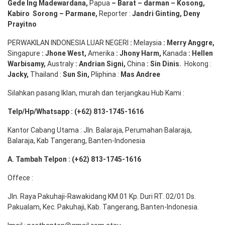
Gede
Ing
Madewardana
,
Papua
– Barat –
darman
–
Kosong
,
Kabiro
Sorong
–
Parmane
,
Reporter :
Jandri Ginting, Deny
Prayitno
PERWAKILAN INDONESIA LUAR NEGERI
:
Melaysia
: Merry
Anggre
,
Singapure
:
Jhone
West,
Amerika
:
Jhony
Harm,
Kanada
: Hellen
Warbisamy
,
Australy
:
Andrian
Signi
,
China
: Sin
Dinis
.
Hokong :
Jacky,
Thailand :
Sun Sin,
Pliphina :
Mas Andree
Silahkan pasang Iklan, murah dan terjangkau Hub Kami :
Telp/Hp/Whatsapp : (+62) 813-1745-1616
Kantor Cabang Utama : Jln. Balaraja, Perumahan Balaraja,
Balaraja, Kab Tangerang, Banten-Indonesia
A. Tambah Telpon : (+62) 813-1745-1616
Offece :
Jln. Raya Pakuhaji-Rawakidang KM.01 Kp. Duri RT. 02/01 Ds.
Pakualam, Kec. Pakuhaji, Kab. Tangerang, Banten-Indonesia.