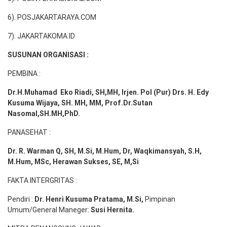
6). POSJAKARTARAYA.COM
7). JAKARTAKOMA.ID
SUSUNAN ORGANISASI :
PEMBINA :
Dr.H.Muhamad
Eko
Riadi
, SH,MH
, Irjen. Pol (Pur) Drs. H. Edy
Kusuma Wijaya, SH. MH,
MM, Prof
.
Dr.Sutan
Nasomal,SH.MH,PhD.
PANASEHAT :
Dr. R. Warman Q, SH, M.Si, M.Hum
,
Dr, Waqkimansyah, S.H,
M.Hum, MSc
,
Herawan Sukses, SE, M,Si
FAKTA INTERGRITAS :
Pendiri :
Dr. Henri
Kusuma
Pratama, M.Si
,
Pimpinan
Umum/General Maneger:
Susi
Hernita.