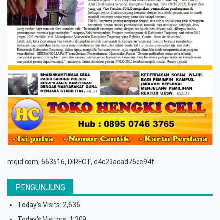
mgid.com, 663616, DIRECT, d4c29acad76ce94f
PENGUNJUNG
Today's Visits:
2,636
Today's Visitors:
1,309