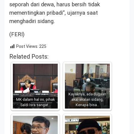
seporah dari dewa, harus bersih tidak
mementingkan pribadi”, ujarnya saat
menghadiri sidang.
(FERI)
Post Views:
225
Related Posts:
Kayaknya, ada dugaan
MK dalam hal ini, pihak
akal-akalan sidang,
Saldi Isra sangat…
Kenapa bisa…