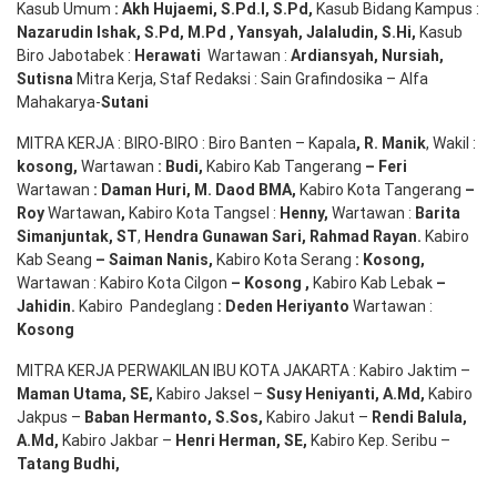
Kasub Umum
:
Akh Hujaemi, S.Pd.I, S.Pd
,
Kasub Bidang Kampus :
Nazarudin
Ishak
,
S.Pd
,
M.Pd
,
Yansyah
,
Jalaludin
,
S.Hi
,
Kasub
Biro Jabotabek :
Herawati
Wartawan :
Ardiansyah
,
Nursiah
,
Suti
s
na
Mitra Kerja, Staf Redaksi : Sain Grafindosika – Alfa
Mahakarya-
Sutani
MITRA KERJA : BIRO-BIRO : Biro Banten – Kapala
,
R. Manik
, Wakil :
kosong
,
Wartawan
:
Budi
,
Kabiro Kab Tangerang
–
Feri
Wartawan
:
Daman Huri, M. Daod BMA,
Kabiro Kota Tangerang
–
Roy
Wartawan
,
Kabiro Kota Tangsel :
Henny
,
Wartawan :
Barita
Simanjuntak, ST
,
Hendra
Gunawan
Sari
,
Rahmad Rayan
.
Kabiro
Kab Seang
–
Saiman Nanis
,
Kabiro Kota Serang
:
Kosong
,
Wartawan : Kabiro Kota Cilgon
–
Kosong
,
Kabiro Kab Lebak
–
Jahidin
.
Kabiro Pandeglang
: Deden
Heriyanto
Wartawan :
Kosong
MITRA KERJA PERWAKILAN IBU KOTA JAKARTA : Kabiro Jaktim –
Maman Utama, SE
,
Kabiro Jaksel –
Susy Heniyanti, A.Md
,
Kabiro
Jakpus –
Baban Hermanto, S.Sos
,
Kabiro Jakut –
Rendi
Balula
,
A.Md
,
Kabiro Jakbar –
Henri Herman, SE
,
Kabiro Kep. Seribu –
Tatang Budhi
,