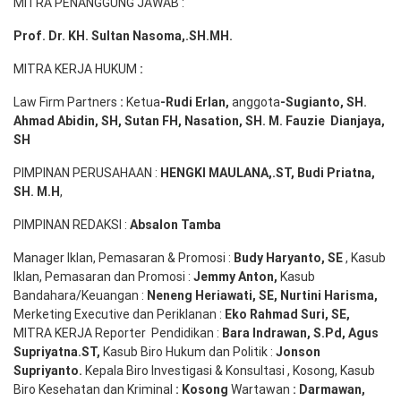
MITRA PENANGGUNG JAWAB :
Prof. Dr. KH. Sultan Nasoma,.SH.MH.
MITRA KERJA HUKUM
:
Law Firm Partners
:
Ketua
-Rudi
Erlan
,
anggota
-Sugianto
, SH.
Ahmad
Abidin
, SH,
Sutan
FH,
Nasation
, SH. M.
Fauzie
Dianjaya
,
SH
PIMPINAN PERUSAHAAN :
HENGKI MAULANA,.ST
, Budi
Pr
iatna
,
SH
. M.H
,
PIMPINAN REDAKSI :
Absalon Tamba
Manager Iklan, Pemasaran & Promosi :
Budy Haryanto, SE
, Kasub
Iklan, Pemasaran dan Promosi :
Jemmy Anton
,
Kasub
Bandahara/Keuangan :
Neneng
Heriawati
, SE,
Nurtini
Harisma
,
Merketing Executive dan Periklanan :
Eko
Rahmad Suri
,
SE,
MITRA KERJA Reporter Pendidikan :
Bara
Indrawan
,
S.Pd
,
Agus
Supriyatna
.
ST
,
Kasub Biro Hukum dan Politik :
Jonson
S
upriyanto
.
Kepala Biro Investigasi & Konsultasi , Kosong, Kasub
Biro Kesehatan dan Kriminal
:
Kosong
Wartawan
:
Darmawan
,