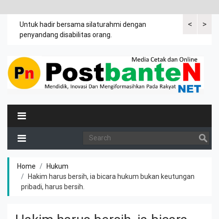
<
>
an
Untuk hadir bersama silaturahmi dengan
Bupati mengi
penyandang disabilitas orang.
khususnya ibu
rutin meman
Home
Hukum
Hakim harus bersih, ia bicara hukum bukan keutungan
pribadi, harus bersih.