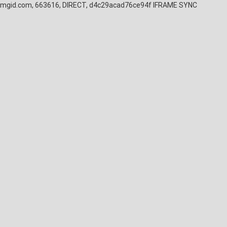
mgid.com, 663616, DIRECT, d4c29acad76ce94f
IFRAME SYNC