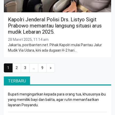
Kapolri Jenderal Polisi Drs. Listyo Sigit
Prabowo memantau langsung situasi arus
mudik Lebaran 2025.
28 Maret 2025, 11:14 am
Jakarta, postbanten.net. Pihak Kapolri mulai Pantau Jalur
Mudik Via Udara, kini ada dugaan H-2 hari…
Posts navigation
1
2
3
…
9
»
TERBARU
Bupati mengingatkan kepada para orang tua, khususnya ibu
yang memiliki bayi dan balita, agar rutin memanfaatkan
layanan Posyandu.