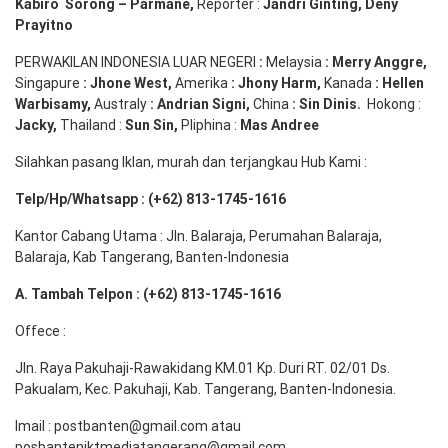
Kabiro
Sorong
–
Parmane
,
Reporter :
Jandri Ginting, Deny
Prayitno
PERWAKILAN INDONESIA LUAR NEGERI
:
Melaysia
: Merry
Anggre
,
Singapure
:
Jhone
West,
Amerika
:
Jhony
Harm,
Kanada
: Hellen
Warbisamy
,
Australy
:
Andrian
Signi
,
China
: Sin
Dinis
.
Hokong :
Jacky,
Thailand :
Sun Sin,
Pliphina :
Mas Andree
Silahkan pasang Iklan, murah dan terjangkau Hub Kami :
Telp/Hp/Whatsapp : (+62) 813-1745-1616
Kantor Cabang Utama : Jln. Balaraja, Perumahan Balaraja,
Balaraja, Kab Tangerang, Banten-Indonesia
A. Tambah Telpon : (+62) 813-1745-1616
Offece :
Jln. Raya Pakuhaji-Rawakidang KM.01 Kp. Duri RT. 02/01 Ds.
Pakualam, Kec. Pakuhaji, Kab. Tangerang, Banten-Indonesia.
Imail : postbanten@gmail.com atau
posbantenjktmediatangerang@gmail.com