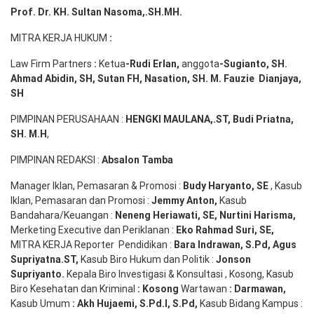
Prof. Dr. KH. Sultan Nasoma,.SH.MH.
MITRA KERJA HUKUM
:
Law Firm Partners
:
Ketua
-Rudi
Erlan
,
anggota
-Sugianto
, SH.
Ahmad
Abidin
, SH,
Sutan
FH,
Nasation
, SH. M.
Fauzie
Dianjaya
,
SH
PIMPINAN PERUSAHAAN :
HENGKI MAULANA,.ST
, Budi
Pr
iatna
,
SH
. M.H
,
PIMPINAN REDAKSI :
Absalon Tamba
Manager Iklan, Pemasaran & Promosi :
Budy Haryanto, SE
, Kasub
Iklan, Pemasaran dan Promosi :
Jemmy Anton
,
Kasub
Bandahara/Keuangan :
Neneng
Heriawati
, SE,
Nurtini
Harisma
,
Merketing Executive dan Periklanan :
Eko
Rahmad Suri
,
SE,
MITRA KERJA Reporter Pendidikan :
Bara
Indrawan
,
S.Pd
,
Agus
Supriyatna
.
ST
,
Kasub Biro Hukum dan Politik :
Jonson
S
upriyanto
.
Kepala Biro Investigasi & Konsultasi , Kosong, Kasub
Biro Kesehatan dan Kriminal
:
Kosong
Wartawan
:
Darmawan
,
Kasub Umum
:
Akh Hujaemi, S.Pd.I, S.Pd
,
Kasub Bidang Kampus :