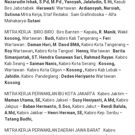
Nazarudin
Ishak
,
S.Pd
,
M.Pd
,
Yansyah
,
Jalaludin
,
S.Hi
,
Kasub
Biro Jabotabek :
Herawati
Wartawan :
Ardiansyah
,
Nursiah
,
Suti
s
na
Mitra Kerja, Staf Redaksi : Sain Grafindosika – Alfa
Mahakarya-
Sutani
MITRA KERJA : BIRO-BIRO : Biro Banten – Kapala
,
R. Manik
, Wakil :
kosong
,
Wartawan
:
Budi
,
Kabiro Kab Tangerang
–
Feri
Wartawan
:
Daman Huri, M. Daod BMA,
Kabiro Kota Tangerang
–
Roy
Wartawan
,
Kabiro Kota Tangsel :
Henny
,
Wartawan :
Barita
Simanjuntak, ST
,
Hendra
Gunawan
Sari
,
Rahmad Rayan
.
Kabiro
Kab Seang
–
Saiman Nanis
,
Kabiro Kota Serang
:
Kosong
,
Wartawan : Kabiro Kota Cilgon
–
Kosong
,
Kabiro Kab Lebak
–
Jahidin
.
Kabiro Pandeglang
: Deden
Heriyanto
Wartawan :
Kosong
MITRA KERJA PERWAKILAN IBU KOTA JAKARTA : Kabiro Jaktim –
Maman Utama, SE
,
Kabiro Jaksel –
Susy Heniyanti, A.Md
,
Kabiro
Jakpus –
Baban Hermanto, S.Sos
,
Kabiro Jakut –
Rendi
Balula
,
A.Md
,
Kabiro Jakbar –
Henri Herman, SE
,
Kabiro Kep. Seribu –
Tatang Budhi
,
MITRA KERJA PERWAKILAN DAERAH JAWA BARAT : Kabiro