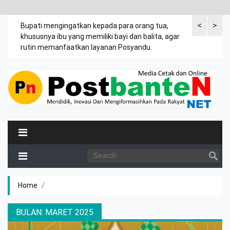
<
>
emak
Bupati mengingatkan kepada para orang tua,
Kuasa tergug
khususnya ibu yang memiliki bayi dan balita, agar
leter C Desa
rutin memanfaatkan layanan Posyandu.
tanah Jasir.
Home
BULAN:
MARET 2025