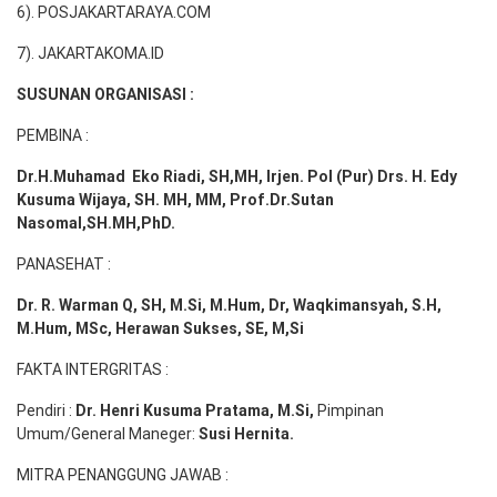
6). POSJAKARTARAYA.COM
7). JAKARTAKOMA.ID
SUSUNAN ORGANISASI :
PEMBINA :
Dr.H.Muhamad
Eko
Riadi
, SH,MH
, Irjen. Pol (Pur) Drs. H. Edy
Kusuma Wijaya, SH. MH,
MM, Prof
.
Dr.Sutan
Nasomal,SH.MH,PhD.
PANASEHAT :
Dr. R. Warman Q, SH, M.Si, M.Hum
,
Dr, Waqkimansyah, S.H,
M.Hum, MSc
,
Herawan Sukses, SE, M,Si
FAKTA INTERGRITAS :
Pendiri :
Dr. Henri
Kusuma
Pratama, M.Si
,
Pimpinan
Umum/General Maneger:
Susi
Hernita.
MITRA PENANGGUNG JAWAB :