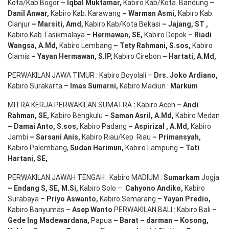
Kota/Kab Bogor –
Iqbal
Muktamar
,
Kabiro Kab/Kota. Bandung
–
Danil Anwar
,
Kabiro Kab. Karawang
–
Warman Asmi
,
Kabiro Kab.
Cianjur
–
Marsiti
,
Amd
,
Kabiro Kab/Kota Bekasi
– Jajang
, ST
,
Kabiro Kab Tasikmalaya –
Hermawan
, SE,
Kabiro Depok
– Riadi
Wangsa
,
A.Md
,
Kabiro Lembang
– Tety Rahmani
, S.sos,
Kabiro
Ciamis
– Yayan Hermawan
, S.IP,
Kabiro Cirebon
–
Hartati
,
A.Md
,
PERWAKILAN JAWA TIMUR : Kabiro Boyolali –
Drs.
Joko
Ardiano
,
Kabiro Surakarta –
Imas
Sumarni
,
Kabiro Madiun :
Markum
MITRA KERJA PERWAKILAN SUMATRA
:
Kabiro Aceh
– Andi
Rahman, SE
,
Kabiro Bengkulu
– Saman Asril
,
A.Md
,
Kabiro Medan
– Damai Anto
, S.sos,
Kabiro Padang
– Aspirizal
,
A.Md
,
Kabiro
Jambi
– Sarsani Anis
,
Kabiro Riau/Kep. Riau
– Primansyah
,
Kabiro Palembang,
Sudan
Harimun
,
Kabiro Lampung –
Tati
Hartani, SE
,
PERWAKILAN JAWAH TENGAH : Kabiro MADIUM :
Sumarkam
Jogja
–
Endang
S, SE,
M.Si
,
Kabiro Solo –
Cahyono
Andiko
,
Kabiro
Surabaya –
Priyo
Aswanto
,
Kabiro Semarang –
Yayan
Predio
,
Kabiro Banyumas –
Asep
Wanto
PERWAKILAN BALI : Kabiro Bali
–
Gede
Ing
Madewardana
,
Papua
– Barat –
darman
–
Kosong
,