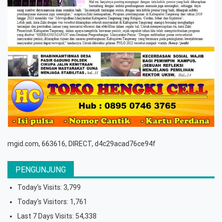
mgid.com, 663616, DIRECT, d4c29acad76ce94f
PENGUNJUNG
Today's Visits:
3,799
Today's Visitors:
1,761
Last 7 Days Visits:
54,338