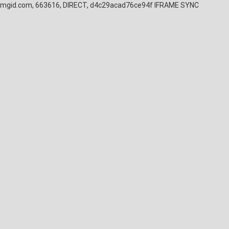
mgid.com, 663616, DIRECT, d4c29acad76ce94f
IFRAME SYNC