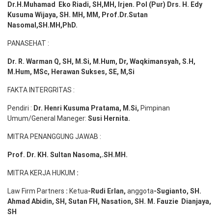
Dr.H.Muhamad
Eko
Riadi
, SH,MH
, Irjen. Pol (Pur) Drs. H. Edy
Kusuma Wijaya, SH. MH,
MM, Prof
.
Dr.Sutan
Nasomal,SH.MH,PhD.
PANASEHAT :
Dr. R. Warman Q, SH, M.Si, M.Hum
,
Dr, Waqkimansyah, S.H,
M.Hum, MSc
,
Herawan Sukses, SE, M,Si
FAKTA INTERGRITAS :
Pendiri :
Dr. Henri
Kusuma
Pratama, M.Si
,
Pimpinan
Umum/General Maneger:
Susi
Hernita.
MITRA PENANGGUNG JAWAB :
Prof. Dr. KH. Sultan Nasoma,.SH.MH.
MITRA KERJA HUKUM
:
Law Firm Partners
:
Ketua
-Rudi
Erlan
,
anggota
-Sugianto
, SH.
Ahmad
Abidin
, SH,
Sutan
FH,
Nasation
, SH. M.
Fauzie
Dianjaya
,
SH