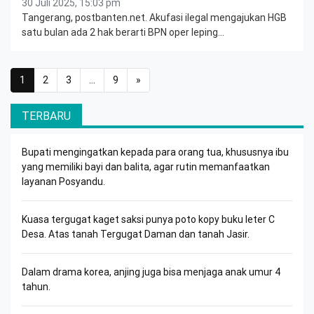
30 Juli 2025, 15:03 pm
Tangerang, postbanten.net. Akufasi ilegal mengajukan HGB
satu bulan ada 2 hak berarti BPN oper leping…
Posts navigation
1
2
3
…
9
»
TERBARU
Bupati mengingatkan kepada para orang tua, khususnya ibu
yang memiliki bayi dan balita, agar rutin memanfaatkan
layanan Posyandu.
Kuasa tergugat kaget saksi punya poto kopy buku leter C
Desa. Atas tanah Tergugat Daman dan tanah Jasir.
Dalam drama korea, anjing juga bisa menjaga anak umur 4
tahun.