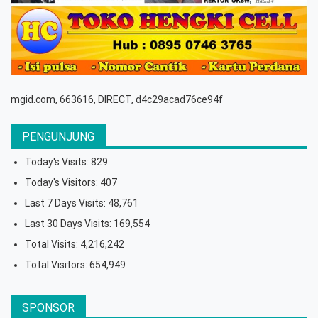
mgid.com, 663616, DIRECT, d4c29acad76ce94f
PENGUNJUNG
Today's Visits:
829
Today's Visitors:
407
Last 7 Days Visits:
48,761
Last 30 Days Visits:
169,554
Total Visits:
4,216,242
Total Visitors:
654,949
SPONSOR