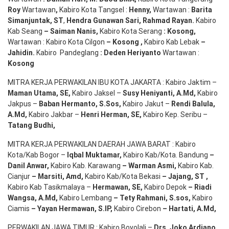
Roy
Wartawan
,
Kabiro Kota Tangsel :
Henny
,
Wartawan :
Barita
Simanjuntak, ST
,
Hendra
Gunawan
Sari
,
Rahmad Rayan
.
Kabiro
Kab Seang
–
Saiman Nanis
,
Kabiro Kota Serang
:
Kosong
,
Wartawan : Kabiro Kota Cilgon
–
Kosong
,
Kabiro Kab Lebak
–
Jahidin
.
Kabiro Pandeglang
: Deden
Heriyanto
Wartawan :
Kosong
MITRA KERJA PERWAKILAN IBU KOTA JAKARTA : Kabiro Jaktim –
Maman Utama, SE
,
Kabiro Jaksel –
Susy Heniyanti, A.Md
,
Kabiro
Jakpus –
Baban Hermanto, S.Sos
,
Kabiro Jakut –
Rendi
Balula
,
A.Md
,
Kabiro Jakbar –
Henri Herman, SE
,
Kabiro Kep. Seribu –
Tatang Budhi
,
MITRA KERJA PERWAKILAN DAERAH JAWA BARAT : Kabiro
Kota/Kab Bogor –
Iqbal
Muktamar
,
Kabiro Kab/Kota. Bandung
–
Danil Anwar
,
Kabiro Kab. Karawang
–
Warman Asmi
,
Kabiro Kab.
Cianjur
–
Marsiti
,
Amd
,
Kabiro Kab/Kota Bekasi
– Jajang
, ST
,
Kabiro Kab Tasikmalaya –
Hermawan
, SE,
Kabiro Depok
– Riadi
Wangsa
,
A.Md
,
Kabiro Lembang
– Tety Rahmani
, S.sos,
Kabiro
Ciamis
– Yayan Hermawan
, S.IP,
Kabiro Cirebon
–
Hartati
,
A.Md
,
PERWAKILAN JAWA TIMUR : Kabiro Boyolali –
Drs.
Joko
Ardiano
,