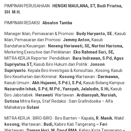
PIMPINAN PERUSAHAAN :
HENGKI MAULANA,.ST
, Budi
Pr
iatna
,
SH
. M.H
,
PIMPINAN REDAKSI :
Absalon Tamba
Manager Iklan, Pemasaran & Promosi :
Budy Haryanto, SE
, Kasub
Iklan, Pemasaran dan Promosi :
Jemmy Anton
,
Kasub
Bandahara/Keuangan :
Neneng
Heriawati
, SE,
Nurtini
Harisma
,
Merketing Executive dan Periklanan :
Eko
Rahmad Suri
,
SE,
MITRA KERJA Reporter Pendidikan :
Bara
Indrawan
,
S.Pd
,
Agus
Supriyatna
.
ST
,
Kasub Biro Hukum dan Politik :
Jonson
S
upriyanto
.
Kepala Biro Investigasi & Konsultasi , Kosong, Kasub
Biro Kesehatan dan Kriminal
:
Kosong
Wartawan
:
Darmawan
,
Kasub Umum
:
Akh Hujaemi, S.Pd.I, S.Pd
,
Kasub Bidang Kampus :
Nazarudin
Ishak
,
S.Pd
,
M.Pd
,
Yansyah
,
Jalaludin
,
S.Hi
,
Kasub
Biro Jabotabek :
Herawati
Wartawan :
Ardiansyah
,
Nursiah
,
Suti
s
na
Mitra Kerja, Staf Redaksi : Sain Grafindosika – Alfa
Mahakarya-
Sutani
MITRA KERJA : BIRO-BIRO : Biro Banten – Kapala
,
R. Manik
, Wakil :
kosong
,
Wartawan
:
Budi
,
Kabiro Kab Tangerang
–
Feri
Wartawan
:
Daman Huri, M. Daod BMA,
Kabiro Kota Tangerang
–