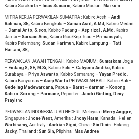
Kabiro Surakarta –
Imas
Sumarni
,
Kabiro Madiun :
Markum
MITRA KERJA PERWAKILAN SUMATRA
:
Kabiro Aceh
– Andi
Rahman, SE
,
Kabiro Bengkulu
– Saman Asril
,
A.Md
,
Kabiro Medan
– Damai Anto
, S.sos,
Kabiro Padang
– Aspirizal
,
A.Md
,
Kabiro
Jambi
– Sarsani Anis
,
Kabiro Riau/Kep. Riau
– Primansyah
,
Kabiro Palembang,
Sudan
Harimun
,
Kabiro Lampung –
Tati
Hartani, SE
,
PERWAKILAN JAWAH TENGAH : Kabiro MADIUM :
Sumarkam
Jogja
–
Endang
S, SE,
M.Si
,
Kabiro Solo –
Cahyono
Andiko
,
Kabiro
Surabaya –
Priyo
Aswanto
,
Kabiro Semarang –
Yayan
Predio
,
Kabiro Banyumas –
Asep
Wanto
PERWAKILAN BALI : Kabiro Bali
–
Gede
Ing
Madewardana
,
Papua
– Barat –
darman
–
Kosong
,
Kabiro
Sorong
–
Parmane
,
Reporter :
Jandri Ginting, Deny
Prayitno
PERWAKILAN INDONESIA LUAR NEGERI
:
Melaysia
: Merry
Anggre
,
Singapure
:
Jhone
West,
Amerika
:
Jhony
Harm,
Kanada
: Hellen
Warbisamy
,
Australy
:
Andrian
Signi
,
China
: Sin
Dinis
.
Hokong :
Jacky,
Thailand :
Sun Sin,
Pliphina :
Mas Andree