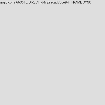
mgid.com, 663616, DIRECT, d4c29acad76ce94f
IFRAME SYNC