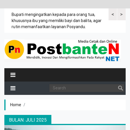
<
>
emak
Bupati mengingatkan kepada para orang tua,
Kuasa tergug
khususnya ibu yang memiliki bayi dan balita, agar
leter C Desa
rutin memanfaatkan layanan Posyandu.
tanah Jasir.
Home
BULAN:
JULI 2025