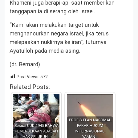
Khameni juga berapi-api saat memberikan
tanggapan ia di serang oleh Israel.
“Kami akan melakukan target untuk
menghancurkan negara israel, jika terus
melepaskan nuklirnya ke iran”, tuturnya
Ayatulloh pada media asing.
(dr. Bernard)
Post Views:
572
Related Posts:
PROF SUTAN NASOMAL
Sesuai UUD 1945 BAHWA
PAKAR HUKUM
KEMERDEKAAN ADALAH
INTERNASIONAL:
HAK SELURUH…
YAMAN…