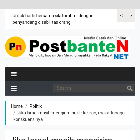
<
>
an
Untuk hadir bersama silaturahmi dengan
Bupati mengi
penyandang disabilitas orang.
khususnya ibu
rutin meman
Home
Politik
Jika Israel masih mengirim nuklir ke iran, maka tunggu
konskuensinya.