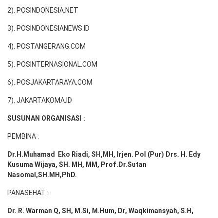
2). POSINDONESIA.NET
3). POSINDONESIANEWS.ID
4). POSTANGERANG.COM
5). POSINTERNASIONAL.COM
6). POSJAKARTARAYA.COM
7). JAKARTAKOMA.ID
SUSUNAN ORGANISASI :
PEMBINA :
Dr.H.Muhamad
Eko
Riadi
, SH,MH
, Irjen. Pol (Pur) Drs. H. Edy
Kusuma Wijaya, SH. MH,
MM, Prof
.
Dr.Sutan
Nasomal,SH.MH,PhD.
PANASEHAT :
Dr. R. Warman Q, SH, M.Si, M.Hum
,
Dr, Waqkimansyah, S.H,