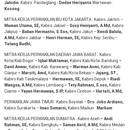
Jahidin
.
Kabiro Pandeglang
: Deden
Heriyanto
Wartawan :
Kosong
MITRA KERJA PERWAKILAN IBU KOTA JAKARTA : Kabiro Jaktim –
Maman Utama, SE
,
Kabiro Jaksel –
Susy Heniyanti, A.Md
,
Kabiro
Jakpus –
Baban Hermanto, S.Sos
,
Kabiro Jakut –
Rendi
Balula
,
A.Md
,
Kabiro Jakbar –
Henri Herman, SE
,
Kabiro Kep. Seribu –
Tatang Budhi
,
MITRA KERJA PERWAKILAN DAERAH JAWA BARAT : Kabiro
Kota/Kab Bogor –
Iqbal
Muktamar
,
Kabiro Kab/Kota. Bandung
–
Danil Anwar
,
Kabiro Kab. Karawang
–
Warman Asmi
,
Kabiro Kab.
Cianjur
–
Marsiti
,
Amd
,
Kabiro Kab/Kota Bekasi
– Jajang
, ST
,
Kabiro Kab Tasikmalaya –
Hermawan
, SE,
Kabiro Depok
– Riadi
Wangsa
,
A.Md
,
Kabiro Lembang
– Tety Rahmani
, S.sos,
Kabiro
Ciamis
– Yayan Hermawan
, S.IP,
Kabiro Cirebon
–
Hartati
,
A.Md
,
PERWAKILAN JAWA TIMUR : Kabiro Boyolali –
Drs.
Joko
Ardiano
,
Kabiro Surakarta –
Imas
Sumarni
,
Kabiro Madiun :
Markum
MITRA KERJA PERWAKILAN SUMATRA
:
Kabiro Aceh
– Andi
Rahman, SE
,
Kabiro Bengkulu
– Saman Asril
,
A.Md
,
Kabiro Medan