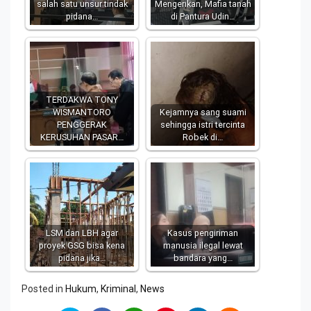
salah satu unsur tindak
Mengerikan, Mafia tanah
pidana…
di Pantura Udin…
TERDAKWA TONY
WISMANTORO
Kejamnya sang suami
PENGGERAK
sehingga istri tercinta
KERUSUHAN PASAR…
Robek di…
LSM dan LBH agar
Kasus pengiriman
proyek GSG bisa kena
manusia ilegal lewat
pidana jika…
bandara yang…
Posted in
Hukum
,
Kriminal
,
News