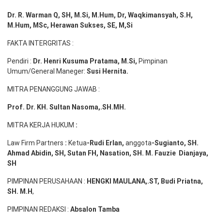
Dr. R. Warman Q, SH, M.Si, M.Hum
,
Dr, Waqkimansyah, S.H,
M.Hum, MSc
,
Herawan Sukses, SE, M,Si
FAKTA INTERGRITAS :
Pendiri :
Dr. Henri
Kusuma
Pratama, M.Si
,
Pimpinan
Umum/General Maneger:
Susi
Hernita.
MITRA PENANGGUNG JAWAB :
Prof. Dr. KH. Sultan Nasoma,.SH.MH.
MITRA KERJA HUKUM
:
Law Firm Partners
:
Ketua
-Rudi
Erlan
,
anggota
-Sugianto
, SH.
Ahmad
Abidin
, SH,
Sutan
FH,
Nasation
, SH. M.
Fauzie
Dianjaya
,
SH
PIMPINAN PERUSAHAAN :
HENGKI MAULANA,.ST
, Budi
Pr
iatna
,
SH
. M.H
,
PIMPINAN REDAKSI :
Absalon Tamba