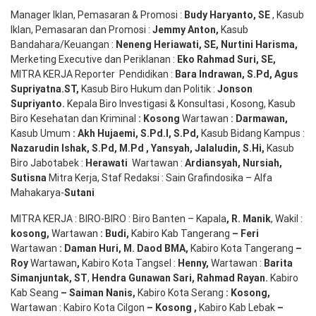
Manager Iklan, Pemasaran & Promosi :
Budy Haryanto, SE
, Kasub
Iklan, Pemasaran dan Promosi :
Jemmy Anton
,
Kasub
Bandahara/Keuangan :
Neneng
Heriawati
, SE,
Nurtini
Harisma
,
Merketing Executive dan Periklanan :
Eko
Rahmad Suri
,
SE,
MITRA KERJA Reporter Pendidikan :
Bara
Indrawan
,
S.Pd
,
Agus
Supriyatna
.
ST
,
Kasub Biro Hukum dan Politik :
Jonson
S
upriyanto
.
Kepala Biro Investigasi & Konsultasi , Kosong, Kasub
Biro Kesehatan dan Kriminal
:
Kosong
Wartawan
:
Darmawan
,
Kasub Umum
:
Akh Hujaemi, S.Pd.I, S.Pd
,
Kasub Bidang Kampus :
Nazarudin
Ishak
,
S.Pd
,
M.Pd
,
Yansyah
,
Jalaludin
,
S.Hi
,
Kasub
Biro Jabotabek :
Herawati
Wartawan :
Ardiansyah
,
Nursiah
,
Suti
s
na
Mitra Kerja, Staf Redaksi : Sain Grafindosika – Alfa
Mahakarya-
Sutani
MITRA KERJA : BIRO-BIRO : Biro Banten – Kapala
,
R. Manik
, Wakil :
kosong
,
Wartawan
:
Budi
,
Kabiro Kab Tangerang
–
Feri
Wartawan
:
Daman Huri, M. Daod BMA,
Kabiro Kota Tangerang
–
Roy
Wartawan
,
Kabiro Kota Tangsel :
Henny
,
Wartawan :
Barita
Simanjuntak, ST
,
Hendra
Gunawan
Sari
,
Rahmad Rayan
.
Kabiro
Kab Seang
–
Saiman Nanis
,
Kabiro Kota Serang
:
Kosong
,
Wartawan : Kabiro Kota Cilgon
–
Kosong
,
Kabiro Kab Lebak
–