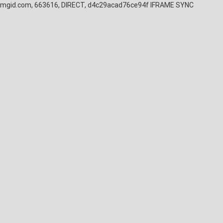
mgid.com, 663616, DIRECT, d4c29acad76ce94f
IFRAME SYNC