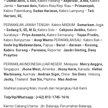
– Damai Anto
, S.sos,
Kabiro Padang
– Aspirizal
,
A.Md
,
Kabiro
Jambi
– Sarsani Anis
,
Kabiro Riau/Kep. Riau
– Primansyah
,
Kabiro Palembang,
Sudan
Harimun
,
Kabiro Lampung –
Tati
Hartani, SE
,
PERWAKILAN JAWAH TENGAH : Kabiro MADIUM :
Sumarkam
Jogja
–
Endang
S, SE,
M.Si
,
Kabiro Solo –
Cahyono
Andiko
,
Kabiro
Surabaya –
Priyo
Aswanto
,
Kabiro Semarang –
Yayan
Predio
,
Kabiro Banyumas –
Asep
Wanto
PERWAKILAN BALI : Kabiro Bali
–
Gede
Ing
Madewardana
,
Papua
– Barat –
darman
–
Kosong
,
Kabiro
Sorong
–
Parmane
,
Reporter :
Jandri Ginting, Deny
Prayitno
PERWAKILAN INDONESIA LUAR NEGERI
:
Melaysia
: Merry
Anggre
,
Singapure
:
Jhone
West,
Amerika
:
Jhony
Harm,
Kanada
: Hellen
Warbisamy
,
Australy
:
Andrian
Signi
,
China
: Sin
Dinis
.
Hokong :
Jacky,
Thailand :
Sun Sin,
Pliphina :
Mas Andree
Silahkan pasang Iklan, murah dan terjangkau Hub Kami :
Telp/Hp/Whatsapp : (+62) 813-1745-1616
Kantor Cabang Utama : Jln. Balaraja, Perumahan Balaraja,