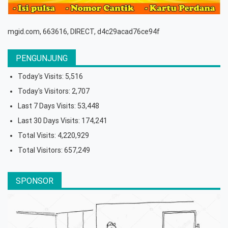
mgid.com, 663616, DIRECT, d4c29acad76ce94f
PENGUNJUNG
Today's Visits:
5,516
Today's Visitors:
2,707
Last 7 Days Visits:
53,448
Last 30 Days Visits:
174,241
Total Visits:
4,220,929
Total Visitors:
657,249
SPONSOR