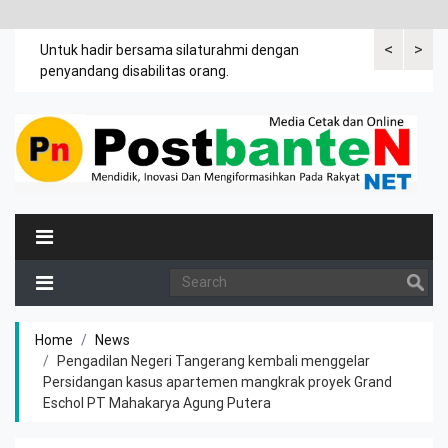
<
>
an
Untuk hadir bersama silaturahmi dengan
Bupati mengi
penyandang disabilitas orang.
khususnya ibu
rutin meman
Home
News
Pengadilan Negeri Tangerang kembali menggelar
Persidangan kasus apartemen mangkrak proyek Grand
Eschol PT Mahakarya Agung Putera