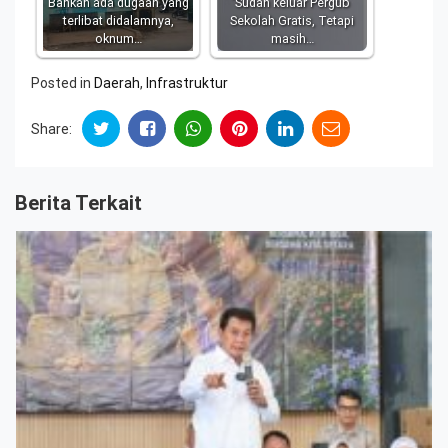
Bahkan ada dugaan yang
Sudah keluar Pergub
terlibat didalamnya,
Sekolah Gratis, Tetapi
oknum…
masih…
Posted in
Daerah
,
Infrastruktur
Share:
Berita Terkait