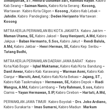
Simanjuntak, ST
,
Hendra
Gunawan
Sari
,
Rahmad Rayan
.
Kabiro
Kab Seang
–
Saiman Nanis
,
Kabiro Kota Serang
:
Kosong
,
Wartawan : Kabiro Kota Cilgon
–
Kosong
,
Kabiro Kab Lebak
–
Jahidin
.
Kabiro Pandeglang
: Deden
Heriyanto
Wartawan :
Kosong
MITRA KERJA PERWAKILAN IBU KOTA JAKARTA : Kabiro Jaktim –
Maman Utama, SE
,
Kabiro Jaksel –
Susy Heniyanti, A.Md
,
Kabiro
Jakpus –
Baban Hermanto, S.Sos
,
Kabiro Jakut –
Rendi
Balula
,
A.Md
,
Kabiro Jakbar –
Henri Herman, SE
,
Kabiro Kep. Seribu –
Tatang Budhi
,
MITRA KERJA PERWAKILAN DAERAH JAWA BARAT : Kabiro
Kota/Kab Bogor –
Iqbal
Muktamar
,
Kabiro Kab/Kota. Bandung
–
Danil Anwar
,
Kabiro Kab. Karawang
–
Warman Asmi
,
Kabiro Kab.
Cianjur
–
Marsiti
,
Amd
,
Kabiro Kab/Kota Bekasi
– Jajang
, ST
,
Kabiro Kab Tasikmalaya –
Hermawan
, SE,
Kabiro Depok
– Riadi
Wangsa
,
A.Md
,
Kabiro Lembang
– Tety Rahmani
, S.sos,
Kabiro
Ciamis
– Yayan Hermawan
, S.IP,
Kabiro Cirebon
–
Hartati
,
A.Md
,
PERWAKILAN JAWA TIMUR : Kabiro Boyolali –
Drs.
Joko
Ardiano
,
Kabiro Surakarta –
Imas
Sumarni
,
Kabiro Madiun :
Markum