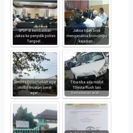
SPDP di kembalikan
Jaksa tidak bisa
Jaksa ke penyidik polres
menganalisa kronologis
Tangsel.…
kejadian…
Diminta Dinas terkait agar
Tiba-tiba ada mobil
mobil muatan berat
Toyota Rush lain
agar…
berlawanan arah…