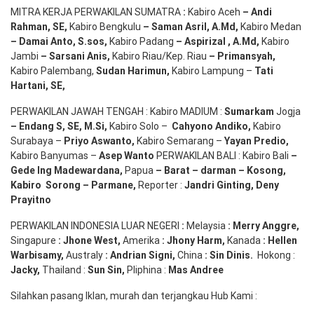
MITRA KERJA PERWAKILAN SUMATRA
:
Kabiro Aceh
– Andi
Rahman, SE
,
Kabiro Bengkulu
– Saman Asril
,
A.Md
,
Kabiro Medan
– Damai Anto
, S.sos,
Kabiro Padang
– Aspirizal
,
A.Md
,
Kabiro
Jambi
– Sarsani Anis
,
Kabiro Riau/Kep. Riau
– Primansyah
,
Kabiro Palembang,
Sudan
Harimun
,
Kabiro Lampung –
Tati
Hartani, SE
,
PERWAKILAN JAWAH TENGAH : Kabiro MADIUM :
Sumarkam
Jogja
–
Endang
S, SE,
M.Si
,
Kabiro Solo –
Cahyono
Andiko
,
Kabiro
Surabaya –
Priyo
Aswanto
,
Kabiro Semarang –
Yayan
Predio
,
Kabiro Banyumas –
Asep
Wanto
PERWAKILAN BALI : Kabiro Bali
–
Gede
Ing
Madewardana
,
Papua
– Barat –
darman
–
Kosong
,
Kabiro
Sorong
–
Parmane
,
Reporter :
Jandri Ginting, Deny
Prayitno
PERWAKILAN INDONESIA LUAR NEGERI
:
Melaysia
: Merry
Anggre
,
Singapure
:
Jhone
West,
Amerika
:
Jhony
Harm,
Kanada
: Hellen
Warbisamy
,
Australy
:
Andrian
Signi
,
China
: Sin
Dinis
.
Hokong :
Jacky,
Thailand :
Sun Sin,
Pliphina :
Mas Andree
Silahkan pasang Iklan, murah dan terjangkau Hub Kami :