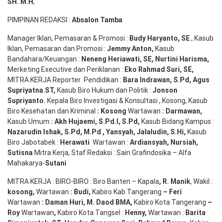
SH
. M.H
,
PIMPINAN REDAKSI :
Absalon Tamba
Manager Iklan, Pemasaran & Promosi :
Budy Haryanto, SE
, Kasub
Iklan, Pemasaran dan Promosi :
Jemmy Anton
,
Kasub
Bandahara/Keuangan :
Neneng
Heriawati
, SE,
Nurtini
Harisma
,
Merketing Executive dan Periklanan :
Eko
Rahmad Suri
,
SE,
MITRA KERJA Reporter Pendidikan :
Bara
Indrawan
,
S.Pd
,
Agus
Supriyatna
.
ST
,
Kasub Biro Hukum dan Politik :
Jonson
S
upriyanto
.
Kepala Biro Investigasi & Konsultasi , Kosong, Kasub
Biro Kesehatan dan Kriminal
:
Kosong
Wartawan
:
Darmawan
,
Kasub Umum
:
Akh Hujaemi, S.Pd.I, S.Pd
,
Kasub Bidang Kampus :
Nazarudin
Ishak
,
S.Pd
,
M.Pd
,
Yansyah
,
Jalaludin
,
S.Hi
,
Kasub
Biro Jabotabek :
Herawati
Wartawan :
Ardiansyah
,
Nursiah
,
Suti
s
na
Mitra Kerja, Staf Redaksi : Sain Grafindosika – Alfa
Mahakarya-
Sutani
MITRA KERJA : BIRO-BIRO : Biro Banten – Kapala
,
R. Manik
, Wakil :
kosong
,
Wartawan
:
Budi
,
Kabiro Kab Tangerang
–
Feri
Wartawan
:
Daman Huri, M. Daod BMA,
Kabiro Kota Tangerang
–
Roy
Wartawan
,
Kabiro Kota Tangsel :
Henny
,
Wartawan :
Barita