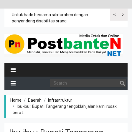
<
>
an
Untuk hadir bersama silaturahmi dengan
Bupati mengi
penyandang disabilitas orang.
khususnya ibu
rutin meman
Home
Daerah
Infrastruktur
Ibu-ibu : Bupati Tangerang tengoklah jalan kami rusak
berat.