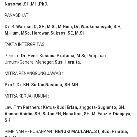
Nasomal,SH.MH,PhD.
PANASEHAT :
Dr. R. Warman Q, SH, M.Si, M.Hum
,
Dr, Waqkimansyah, S.H,
M.Hum, MSc
,
Herawan Sukses, SE, M,Si
FAKTA INTERGRITAS :
Pendiri :
Dr. Henri
Kusuma
Pratama, M.Si
,
Pimpinan
Umum/General Maneger:
Susi
Hernita.
MITRA PENANGGUNG JAWAB :
Prof. Dr. KH. Sultan Nasoma,.SH.MH.
MITRA KERJA HUKUM
:
Law Firm Partners
:
Ketua
-Rudi
Erlan
,
anggota
-Sugianto
, SH.
Ahmad
Abidin
, SH,
Sutan
FH,
Nasation
, SH. M.
Fauzie
Dianjaya
,
SH
PIMPINAN PERUSAHAAN :
HENGKI MAULANA,.ST
, Budi
Pr
iatna
,