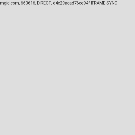
mgid.com, 663616, DIRECT, d4c29acad76ce94f
IFRAME SYNC