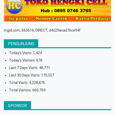
mgid.com, 663616, DIRECT, d4c29acad76ce94f
PENGUNJUNG
Today's Visits:
1,424
Today's Visitors:
678
Last 7 Days Visits:
48,771
Last 30 Days Visits:
170,557
Total Visits:
4,228,876
Total Visitors:
660,704
SPONSOR