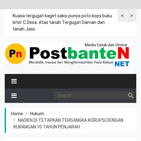
<
>
rsama
Kuasa tergugat kaget saksi punya poto kopy buku
Dalam drama 
ia
leter C Desa. Atas tanah Tergugat Daman dan
umur 4 tahun
.
tanah Jasir.
Home
Hukum
NADIEN DI TETAPKAN TERSANGKA KORUPSI DENGAN
KURANGAN 10 TAHUN PENJARAH.