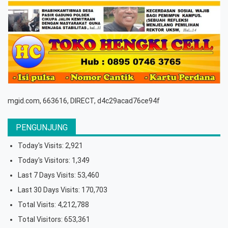
mgid.com, 663616, DIRECT, d4c29acad76ce94f
PENGUNJUNG
Today's Visits:
2,921
Today's Visitors:
1,349
Last 7 Days Visits:
53,460
Last 30 Days Visits:
170,703
Total Visits:
4,212,788
Total Visitors:
653,361