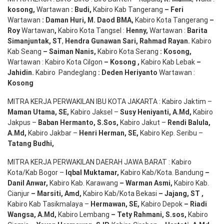
kosong
,
Wartawan
:
Budi
,
Kabiro Kab Tangerang
–
Feri
Wartawan
:
Daman Huri, M. Daod BMA,
Kabiro Kota Tangerang
–
Roy
Wartawan
,
Kabiro Kota Tangsel :
Henny
,
Wartawan :
Barita
Simanjuntak, ST
,
Hendra
Gunawan
Sari
,
Rahmad Rayan
.
Kabiro
Kab Seang
–
Saiman Nanis
,
Kabiro Kota Serang
:
Kosong
,
Wartawan : Kabiro Kota Cilgon
–
Kosong
,
Kabiro Kab Lebak
–
Jahidin
.
Kabiro Pandeglang
: Deden
Heriyanto
Wartawan :
Kosong
MITRA KERJA PERWAKILAN IBU KOTA JAKARTA : Kabiro Jaktim –
Maman Utama, SE
,
Kabiro Jaksel –
Susy Heniyanti, A.Md
,
Kabiro
Jakpus –
Baban Hermanto, S.Sos
,
Kabiro Jakut –
Rendi
Balula
,
A.Md
,
Kabiro Jakbar –
Henri Herman, SE
,
Kabiro Kep. Seribu –
Tatang Budhi
,
MITRA KERJA PERWAKILAN DAERAH JAWA BARAT : Kabiro
Kota/Kab Bogor –
Iqbal
Muktamar
,
Kabiro Kab/Kota. Bandung
–
Danil Anwar
,
Kabiro Kab. Karawang
–
Warman Asmi
,
Kabiro Kab.
Cianjur
–
Marsiti
,
Amd
,
Kabiro Kab/Kota Bekasi
– Jajang
, ST
,
Kabiro Kab Tasikmalaya –
Hermawan
, SE,
Kabiro Depok
– Riadi
Wangsa
,
A.Md
,
Kabiro Lembang
– Tety Rahmani
, S.sos,
Kabiro