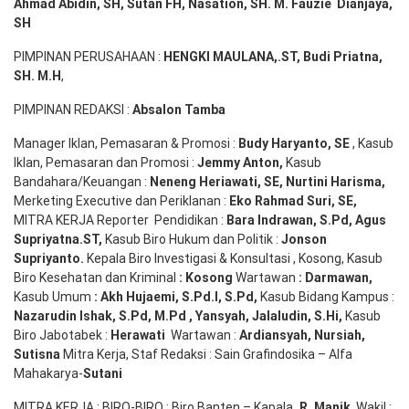
Ahmad
Abidin
, SH,
Sutan
FH,
Nasation
, SH. M.
Fauzie
Dianjaya
,
SH
PIMPINAN PERUSAHAAN :
HENGKI MAULANA,.ST
, Budi
Pr
iatna
,
SH
. M.H
,
PIMPINAN REDAKSI :
Absalon Tamba
Manager Iklan, Pemasaran & Promosi :
Budy Haryanto, SE
, Kasub
Iklan, Pemasaran dan Promosi :
Jemmy Anton
,
Kasub
Bandahara/Keuangan :
Neneng
Heriawati
, SE,
Nurtini
Harisma
,
Merketing Executive dan Periklanan :
Eko
Rahmad Suri
,
SE,
MITRA KERJA Reporter Pendidikan :
Bara
Indrawan
,
S.Pd
,
Agus
Supriyatna
.
ST
,
Kasub Biro Hukum dan Politik :
Jonson
S
upriyanto
.
Kepala Biro Investigasi & Konsultasi , Kosong, Kasub
Biro Kesehatan dan Kriminal
:
Kosong
Wartawan
:
Darmawan
,
Kasub Umum
:
Akh Hujaemi, S.Pd.I, S.Pd
,
Kasub Bidang Kampus :
Nazarudin
Ishak
,
S.Pd
,
M.Pd
,
Yansyah
,
Jalaludin
,
S.Hi
,
Kasub
Biro Jabotabek :
Herawati
Wartawan :
Ardiansyah
,
Nursiah
,
Suti
s
na
Mitra Kerja, Staf Redaksi : Sain Grafindosika – Alfa
Mahakarya-
Sutani
MITRA KERJA : BIRO-BIRO : Biro Banten – Kapala
,
R. Manik
, Wakil :