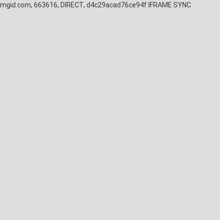
mgid.com, 663616, DIRECT, d4c29acad76ce94f
IFRAME SYNC