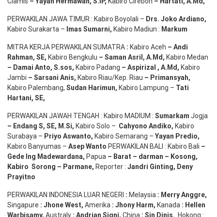
Ciamis
– Yayan Hermawan
, S.IP,
Kabiro Cirebon
–
Hartati
,
A.Md
,
PERWAKILAN JAWA TIMUR : Kabiro Boyolali –
Drs.
Joko
Ardiano
,
Kabiro Surakarta –
Imas
Sumarni
,
Kabiro Madiun :
Markum
MITRA KERJA PERWAKILAN SUMATRA
:
Kabiro Aceh
– Andi
Rahman, SE
,
Kabiro Bengkulu
– Saman Asril
,
A.Md
,
Kabiro Medan
– Damai Anto
, S.sos,
Kabiro Padang
– Aspirizal
,
A.Md
,
Kabiro
Jambi
– Sarsani Anis
,
Kabiro Riau/Kep. Riau
– Primansyah
,
Kabiro Palembang,
Sudan
Harimun
,
Kabiro Lampung –
Tati
Hartani, SE
,
PERWAKILAN JAWAH TENGAH : Kabiro MADIUM :
Sumarkam
Jogja
–
Endang
S, SE,
M.Si
,
Kabiro Solo –
Cahyono
Andiko
,
Kabiro
Surabaya –
Priyo
Aswanto
,
Kabiro Semarang –
Yayan
Predio
,
Kabiro Banyumas –
Asep
Wanto
PERWAKILAN BALI : Kabiro Bali
–
Gede
Ing
Madewardana
,
Papua
– Barat –
darman
–
Kosong
,
Kabiro
Sorong
–
Parmane
,
Reporter :
Jandri Ginting, Deny
Prayitno
PERWAKILAN INDONESIA LUAR NEGERI
:
Melaysia
: Merry
Anggre
,
Singapure
:
Jhone
West,
Amerika
:
Jhony
Harm,
Kanada
: Hellen
Warbisamy
,
Australy
:
Andrian
Signi
,
China
: Sin
Dinis
.
Hokong :