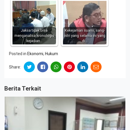
Jaksa tidak bisa
Kekejaman suami, sang-
menganalisa kronologis
istri yang selama ini yang
kejadian…
di…
Posted in
Ekonomi
,
Hukum
Share:
Berita Terkait