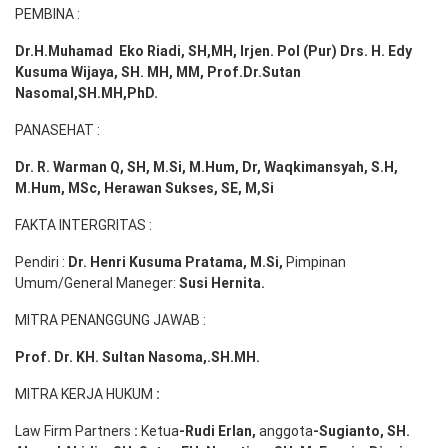
PEMBINA :
Dr.H.Muhamad
Eko
Riadi
, SH,MH
, Irjen. Pol (Pur) Drs. H. Edy
Kusuma Wijaya, SH. MH,
MM, Prof
.
Dr.Sutan
Nasomal,SH.MH,PhD.
PANASEHAT :
Dr. R. Warman Q, SH, M.Si, M.Hum
,
Dr, Waqkimansyah, S.H,
M.Hum, MSc
,
Herawan Sukses, SE, M,Si
FAKTA INTERGRITAS :
Pendiri :
Dr. Henri
Kusuma
Pratama, M.Si
,
Pimpinan
Umum/General Maneger:
Susi
Hernita.
MITRA PENANGGUNG JAWAB :
Prof. Dr. KH. Sultan Nasoma,.SH.MH.
MITRA KERJA HUKUM
:
Law Firm Partners
:
Ketua
-Rudi
Erlan
,
anggota
-Sugianto
, SH.