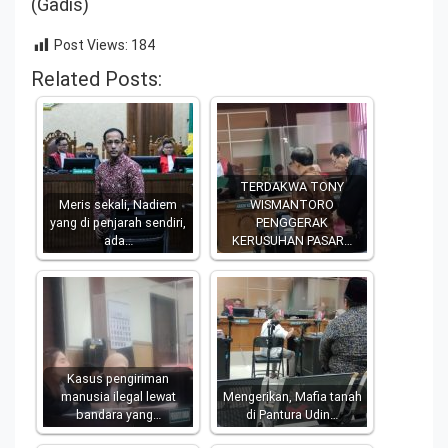
(Gadis)
Post Views:
184
Related Posts:
TERDAKWA TONY
Meris sekali, Nadiem
WISMANTORO
yang di penjarah sendiri,
PENGGERAK
ada…
KERUSUHAN PASAR…
Kasus pengiriman
manusia ilegal lewat
Mengerikan, Mafia tanah
bandara yang…
di Pantura Udin…