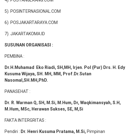
5). POSINTERNASIONAL.COM
6). POSJAKARTARAYA.COM
7). JAKARTAKOMA.ID
SUSUNAN ORGANISASI :
PEMBINA :
Dr.H.Muhamad
Eko
Riadi
, SH,MH
, Irjen. Pol (Pur) Drs. H. Edy
Kusuma Wijaya, SH. MH,
MM, Prof
.
Dr.Sutan
Nasomal,SH.MH,PhD.
PANASEHAT :
Dr. R. Warman Q, SH, M.Si, M.Hum
,
Dr, Waqkimansyah, S.H,
M.Hum, MSc
,
Herawan Sukses, SE, M,Si
FAKTA INTERGRITAS :
Pendiri :
Dr. Henri
Kusuma
Pratama, M.Si
,
Pimpinan