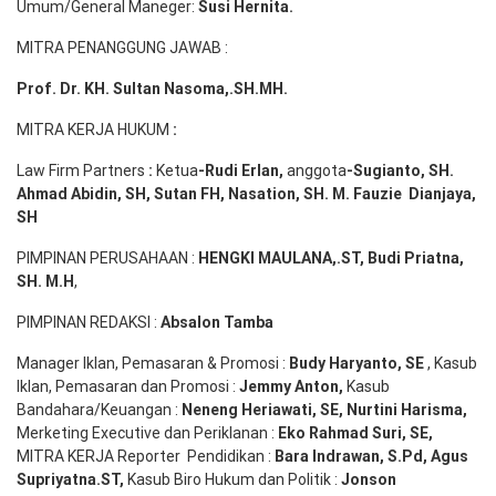
Umum/General Maneger:
Susi
Hernita.
MITRA PENANGGUNG JAWAB :
Prof. Dr. KH. Sultan Nasoma,.SH.MH.
MITRA KERJA HUKUM
:
Law Firm Partners
:
Ketua
-Rudi
Erlan
,
anggota
-Sugianto
, SH.
Ahmad
Abidin
, SH,
Sutan
FH,
Nasation
, SH. M.
Fauzie
Dianjaya
,
SH
PIMPINAN PERUSAHAAN :
HENGKI MAULANA,.ST
, Budi
Pr
iatna
,
SH
. M.H
,
PIMPINAN REDAKSI :
Absalon Tamba
Manager Iklan, Pemasaran & Promosi :
Budy Haryanto, SE
, Kasub
Iklan, Pemasaran dan Promosi :
Jemmy Anton
,
Kasub
Bandahara/Keuangan :
Neneng
Heriawati
, SE,
Nurtini
Harisma
,
Merketing Executive dan Periklanan :
Eko
Rahmad Suri
,
SE,
MITRA KERJA Reporter Pendidikan :
Bara
Indrawan
,
S.Pd
,
Agus
Supriyatna
.
ST
,
Kasub Biro Hukum dan Politik :
Jonson