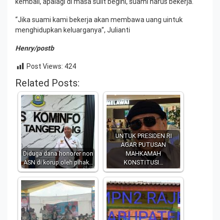
kembali, apalagi di masa sulit begini, suami harus bekerja.
“Jika suami kami bekerja akan membawa uang uintuk
menghidupkan keluarganya”, Julianti
Henry/postb
Post Views:
424
Related Posts:
UNTUK PRESIDEN RI
AGAR PUTUSAN
Diduga dana honorer non
MAHKAMAH
ASN di korup oleh pihak…
KONSTITUSI…