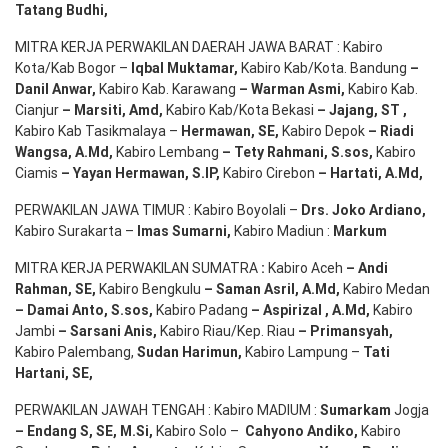
Tatang Budhi
,
MITRA KERJA PERWAKILAN DAERAH JAWA BARAT : Kabiro
Kota/Kab Bogor –
Iqbal
Muktamar
,
Kabiro Kab/Kota. Bandung
–
Danil Anwar
,
Kabiro Kab. Karawang
–
Warman Asmi
,
Kabiro Kab.
Cianjur
–
Marsiti
,
Amd
,
Kabiro Kab/Kota Bekasi
– Jajang
, ST
,
Kabiro Kab Tasikmalaya –
Hermawan
, SE,
Kabiro Depok
– Riadi
Wangsa
,
A.Md
,
Kabiro Lembang
– Tety Rahmani
, S.sos,
Kabiro
Ciamis
– Yayan Hermawan
, S.IP,
Kabiro Cirebon
–
Hartati
,
A.Md
,
PERWAKILAN JAWA TIMUR : Kabiro Boyolali –
Drs.
Joko
Ardiano
,
Kabiro Surakarta –
Imas
Sumarni
,
Kabiro Madiun :
Markum
MITRA KERJA PERWAKILAN SUMATRA
:
Kabiro Aceh
– Andi
Rahman, SE
,
Kabiro Bengkulu
– Saman Asril
,
A.Md
,
Kabiro Medan
– Damai Anto
, S.sos,
Kabiro Padang
– Aspirizal
,
A.Md
,
Kabiro
Jambi
– Sarsani Anis
,
Kabiro Riau/Kep. Riau
– Primansyah
,
Kabiro Palembang,
Sudan
Harimun
,
Kabiro Lampung –
Tati
Hartani, SE
,
PERWAKILAN JAWAH TENGAH : Kabiro MADIUM :
Sumarkam
Jogja
–
Endang
S, SE,
M.Si
,
Kabiro Solo –
Cahyono
Andiko
,
Kabiro