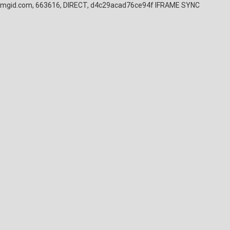
mgid.com, 663616, DIRECT, d4c29acad76ce94f
IFRAME SYNC