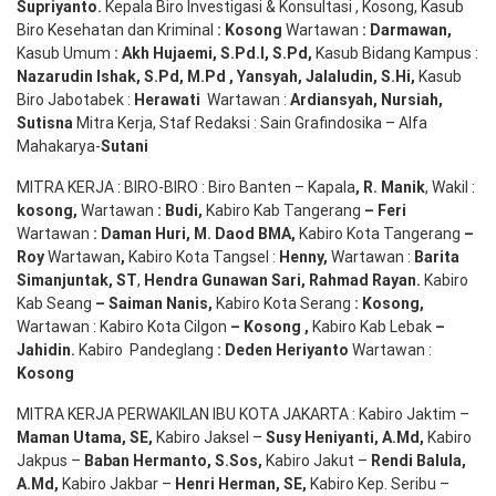
S
upriyanto
.
Kepala Biro Investigasi & Konsultasi , Kosong, Kasub
Biro Kesehatan dan Kriminal
:
Kosong
Wartawan
:
Darmawan
,
Kasub Umum
:
Akh Hujaemi, S.Pd.I, S.Pd
,
Kasub Bidang Kampus :
Nazarudin
Ishak
,
S.Pd
,
M.Pd
,
Yansyah
,
Jalaludin
,
S.Hi
,
Kasub
Biro Jabotabek :
Herawati
Wartawan :
Ardiansyah
,
Nursiah
,
Suti
s
na
Mitra Kerja, Staf Redaksi : Sain Grafindosika – Alfa
Mahakarya-
Sutani
MITRA KERJA : BIRO-BIRO : Biro Banten – Kapala
,
R. Manik
, Wakil :
kosong
,
Wartawan
:
Budi
,
Kabiro Kab Tangerang
–
Feri
Wartawan
:
Daman Huri, M. Daod BMA,
Kabiro Kota Tangerang
–
Roy
Wartawan
,
Kabiro Kota Tangsel :
Henny
,
Wartawan :
Barita
Simanjuntak, ST
,
Hendra
Gunawan
Sari
,
Rahmad Rayan
.
Kabiro
Kab Seang
–
Saiman Nanis
,
Kabiro Kota Serang
:
Kosong
,
Wartawan : Kabiro Kota Cilgon
–
Kosong
,
Kabiro Kab Lebak
–
Jahidin
.
Kabiro Pandeglang
: Deden
Heriyanto
Wartawan :
Kosong
MITRA KERJA PERWAKILAN IBU KOTA JAKARTA : Kabiro Jaktim –
Maman Utama, SE
,
Kabiro Jaksel –
Susy Heniyanti, A.Md
,
Kabiro
Jakpus –
Baban Hermanto, S.Sos
,
Kabiro Jakut –
Rendi
Balula
,
A.Md
,
Kabiro Jakbar –
Henri Herman, SE
,
Kabiro Kep. Seribu –