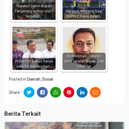
Hayatun Calon Bupati
Tangerang nomor urut 1
Sebagai referensi bagi
tersebut…
SMPN 2 Rajeg dalam…
Budi Usman : catatan
Proses ini bukan hanya
akhir jabatan Bupati Zaki
sekadar pemenuhan…
Iskandar
Posted in
Daerah
,
Sosial
Share:
Berita Terkait