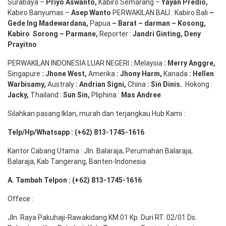
Surabaya –
Priyo
Aswanto
,
Kabiro Semarang –
Yayan
Predio
,
Kabiro Banyumas –
Asep
Wanto
PERWAKILAN BALI : Kabiro Bali
–
Gede
Ing
Madewardana
,
Papua
– Barat –
darman
–
Kosong
,
Kabiro
Sorong
–
Parmane
,
Reporter :
Jandri Ginting, Deny
Prayitno
PERWAKILAN INDONESIA LUAR NEGERI
:
Melaysia
: Merry
Anggre
,
Singapure
:
Jhone
West,
Amerika
:
Jhony
Harm,
Kanada
: Hellen
Warbisamy
,
Australy
:
Andrian
Signi
,
China
: Sin
Dinis
.
Hokong :
Jacky,
Thailand :
Sun Sin,
Pliphina :
Mas Andree
Silahkan pasang Iklan, murah dan terjangkau Hub Kami :
Telp/Hp/Whatsapp : (+62) 813-1745-1616
Kantor Cabang Utama : Jln. Balaraja, Perumahan Balaraja,
Balaraja, Kab Tangerang, Banten-Indonesia
A. Tambah Telpon : (+62) 813-1745-1616
Offece :
Jln. Raya Pakuhaji-Rawakidang KM.01 Kp. Duri RT. 02/01 Ds.