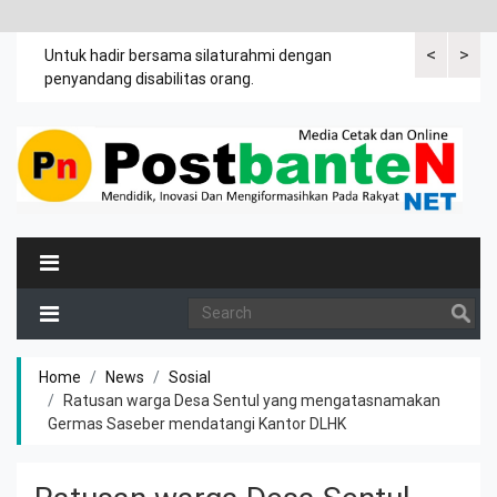
<
>
an
Untuk hadir bersama silaturahmi dengan
Bupati mengi
penyandang disabilitas orang.
khususnya ibu
rutin meman
Home
News
Sosial
Ratusan warga Desa Sentul yang mengatasnamakan
Germas Saseber mendatangi Kantor DLHK