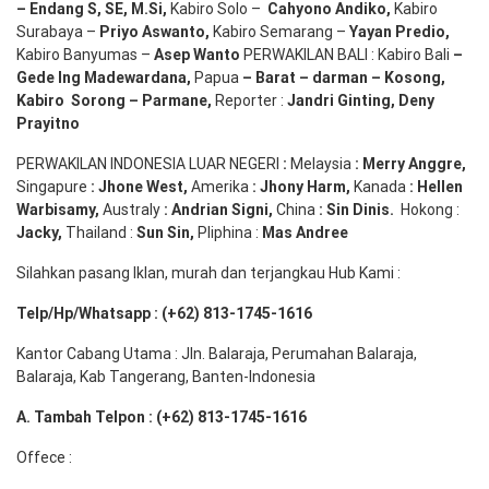
–
Endang
S, SE,
M.Si
,
Kabiro Solo –
Cahyono
Andiko
,
Kabiro
Surabaya –
Priyo
Aswanto
,
Kabiro Semarang –
Yayan
Predio
,
Kabiro Banyumas –
Asep
Wanto
PERWAKILAN BALI : Kabiro Bali
–
Gede
Ing
Madewardana
,
Papua
– Barat –
darman
–
Kosong
,
Kabiro
Sorong
–
Parmane
,
Reporter :
Jandri Ginting, Deny
Prayitno
PERWAKILAN INDONESIA LUAR NEGERI
:
Melaysia
: Merry
Anggre
,
Singapure
:
Jhone
West,
Amerika
:
Jhony
Harm,
Kanada
: Hellen
Warbisamy
,
Australy
:
Andrian
Signi
,
China
: Sin
Dinis
.
Hokong :
Jacky,
Thailand :
Sun Sin,
Pliphina :
Mas Andree
Silahkan pasang Iklan, murah dan terjangkau Hub Kami :
Telp/Hp/Whatsapp : (+62) 813-1745-1616
Kantor Cabang Utama : Jln. Balaraja, Perumahan Balaraja,
Balaraja, Kab Tangerang, Banten-Indonesia
A. Tambah Telpon : (+62) 813-1745-1616
Offece :