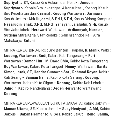
Supriyatna
.
ST
,
Kasub Biro Hukum dan Politik :
Jonson
S
upriyanto
.
Kepala Biro Investigasi & Konsultasi , Kosong, Kasub
Biro Kesehatan dan Kriminal
:
Kosong
Wartawan
:
Darmawan
,
Kasub Umum
:
Akh Hujaemi, S.Pd.I, S.Pd
,
Kasub Bidang Kampus :
Nazarudin
Ishak
,
S.Pd
,
M.Pd
,
Yansyah
,
Jalaludin
,
S.Hi
,
Kasub
Biro Jabotabek :
Herawati
Wartawan :
Ardiansyah
,
Nursiah
,
Suti
s
na
Mitra Kerja, Staf Redaksi : Sain Grafindosika – Alfa
Mahakarya-
Sutani
MITRA KERJA : BIRO-BIRO : Biro Banten – Kapala
,
R. Manik
, Wakil :
kosong
,
Wartawan
:
Budi
,
Kabiro Kab Tangerang
–
Feri
Wartawan
:
Daman Huri, M. Daod BMA,
Kabiro Kota Tangerang
–
Roy
Wartawan
,
Kabiro Kota Tangsel :
Henny
,
Wartawan :
Barita
Simanjuntak, ST
,
Hendra
Gunawan
Sari
,
Rahmad Rayan
.
Kabiro
Kab Seang
–
Saiman Nanis
,
Kabiro Kota Serang
:
Kosong
,
Wartawan : Kabiro Kota Cilgon
–
Kosong
,
Kabiro Kab Lebak
–
Jahidin
.
Kabiro Pandeglang
: Deden
Heriyanto
Wartawan :
Kosong
MITRA KERJA PERWAKILAN IBU KOTA JAKARTA : Kabiro Jaktim –
Maman Utama, SE
,
Kabiro Jaksel –
Susy Heniyanti, A.Md
,
Kabiro
Jakpus –
Baban Hermanto, S.Sos
,
Kabiro Jakut –
Rendi
Balula
,