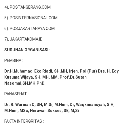
4). POSTANGERANG.COM
5). POSINTERNASIONAL.COM
6). POSJAKARTARAYA.COM
7). JAKARTAKOMA.ID
SUSUNAN ORGANISASI :
PEMBINA :
Dr.H.Muhamad
Eko
Riadi
, SH,MH
, Irjen. Pol (Pur) Drs. H. Edy
Kusuma Wijaya, SH. MH,
MM, Prof
.
Dr.Sutan
Nasomal,SH.MH,PhD.
PANASEHAT :
Dr. R. Warman Q, SH, M.Si, M.Hum
,
Dr, Waqkimansyah, S.H,
M.Hum, MSc
,
Herawan Sukses, SE, M,Si
FAKTA INTERGRITAS :