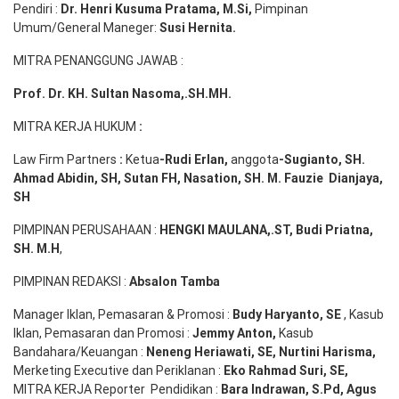
Pendiri :
Dr. Henri
Kusuma
Pratama, M.Si
,
Pimpinan
Umum/General Maneger:
Susi
Hernita.
MITRA PENANGGUNG JAWAB :
Prof. Dr. KH. Sultan Nasoma,.SH.MH.
MITRA KERJA HUKUM
:
Law Firm Partners
:
Ketua
-Rudi
Erlan
,
anggota
-Sugianto
, SH.
Ahmad
Abidin
, SH,
Sutan
FH,
Nasation
, SH. M.
Fauzie
Dianjaya
,
SH
PIMPINAN PERUSAHAAN :
HENGKI MAULANA,.ST
, Budi
Pr
iatna
,
SH
. M.H
,
PIMPINAN REDAKSI :
Absalon Tamba
Manager Iklan, Pemasaran & Promosi :
Budy Haryanto, SE
, Kasub
Iklan, Pemasaran dan Promosi :
Jemmy Anton
,
Kasub
Bandahara/Keuangan :
Neneng
Heriawati
, SE,
Nurtini
Harisma
,
Merketing Executive dan Periklanan :
Eko
Rahmad Suri
,
SE,
MITRA KERJA Reporter Pendidikan :
Bara
Indrawan
,
S.Pd
,
Agus