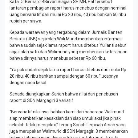
Kata Dr Bernard BBirvan Siagian SH MH, Hal tersebut
lantaran pembagian raport harus menebus dengan nominal
uang bervariatif dari mulai Rp 20 ribu, 40 ribu bahkan 60 ribu
rupiah per siswa.
Kepada wartawan yang tergabung dalam Jurnalis Banten
Bersatu (JBB) sejumlah Wali Murid memberikan informasi
bahwa sudah sejak lama raport harus ditebus.Yulianti sebut
saja salah satu dari Walimurid yang memberikan keterangan
bahwa dirinya harus menebus sebesar Rp 60 ribu.
“Ya pak sudah sejak lama raport harus ditebus dari mulai Rp
20 ribu, 40 ribu bahkan sampai dengan 60 ribu,” ucapnya
dengan nada kesal.
Senada diungkapkan Sariah bahwa nilai dari penebusan
raport di SDN Margagiri 3 variatif.
“Bervariatif nilai nya, bahkan kami dari beberapa Walimurid
siap memberikan kesaksian dan siap untuk aksi jika pihak
sekolah tidak mengakui,” terang SariahTerpisah Arsah yang
juga merupakan Walimurid di SDN Margagiri 3 membenarkan
bahwa tebusan yang diperuntukkan untuk rapot itu ada.