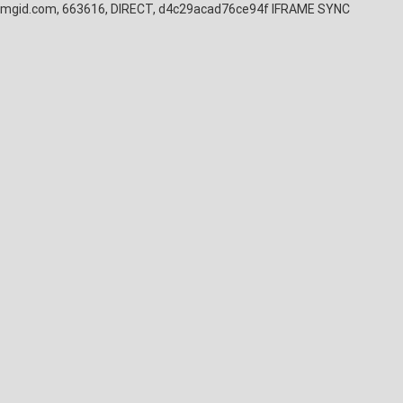
mgid.com, 663616, DIRECT, d4c29acad76ce94f
IFRAME SYNC