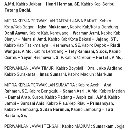
A.Md
,
Kabiro Jakbar –
Henri Herman, SE
,
Kabiro Kep. Seribu –
Tatang Budhi
,
MITRA KERJA PERWAKILAN DAERAH JAWA BARAT : Kabiro
Kota/Kab Bogor –
Iqbal
Muktamar
,
Kabiro Kab/Kota. Bandung
–
Danil Anwar
,
Kabiro Kab. Karawang
–
Warman Asmi
,
Kabiro Kab.
Cianjur
–
Marsiti
,
Amd
,
Kabiro Kab/Kota Bekasi
– Jajang
, ST
,
Kabiro Kab Tasikmalaya –
Hermawan
, SE,
Kabiro Depok
– Riadi
Wangsa
,
A.Md
,
Kabiro Lembang
– Tety Rahmani
, S.sos,
Kabiro
Ciamis
– Yayan Hermawan
, S.IP,
Kabiro Cirebon
–
Hartati
,
A.Md
,
PERWAKILAN JAWA TIMUR : Kabiro Boyolali –
Drs.
Joko
Ardiano
,
Kabiro Surakarta –
Imas
Sumarni
,
Kabiro Madiun :
Markum
MITRA KERJA PERWAKILAN SUMATRA
:
Kabiro Aceh
– Andi
Rahman, SE
,
Kabiro Bengkulu
– Saman Asril
,
A.Md
,
Kabiro Medan
– Damai Anto
, S.sos,
Kabiro Padang
– Aspirizal
,
A.Md
,
Kabiro
Jambi
– Sarsani Anis
,
Kabiro Riau/Kep. Riau
– Primansyah
,
Kabiro Palembang,
Sudan
Harimun
,
Kabiro Lampung –
Tati
Hartani, SE
,
PERWAKILAN JAWAH TENGAH : Kabiro MADIUM :
Sumarkam
Jogja