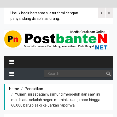
<
>
an
Untuk hadir bersama silaturahmi dengan
Bupati mengi
penyandang disabilitas orang.
khususnya ibu
rutin meman
Home
Pendidikan
Yulianti ini sebagai walimurid mengeluh dan saat ini
masih ada sekolah negeri meminta uang rapor hingga
60,000 baru bisa di keluarkan rapornya