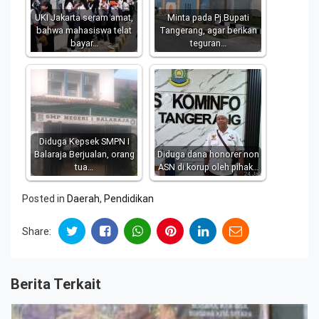
UKI Jakarta seram amat,
Minta pada Pj.Bupati
bahwa mahasiswa telat
Tangerang, agar berikan
bayar…
teguran…
Diduga Kepsek SMPN I
Balaraja Berjualan, orang
Diduga dana honorer non
tua…
ASN di korup oleh pihak…
Posted in
Daerah
,
Pendidikan
Share:
Berita Terkait