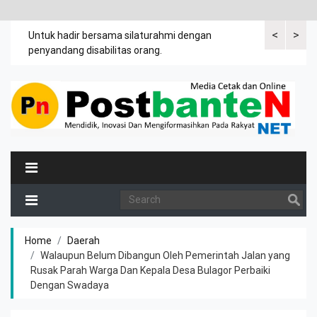
<
>
an
Untuk hadir bersama silaturahmi dengan
Bupati mengi
penyandang disabilitas orang.
khususnya ibu
rutin meman
Home
Daerah
Walaupun Belum Dibangun Oleh Pemerintah Jalan yang
Rusak Parah Warga Dan Kepala Desa Bulagor Perbaiki
Dengan Swadaya