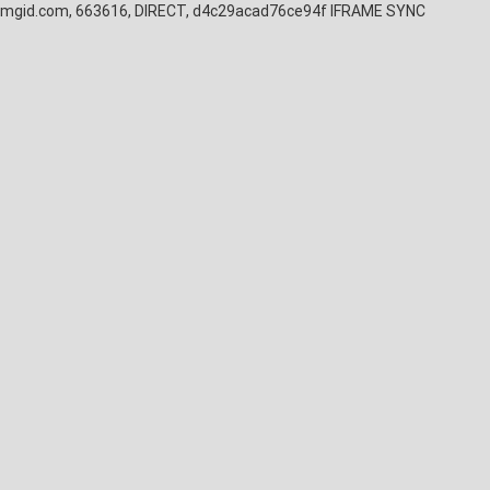
mgid.com, 663616, DIRECT, d4c29acad76ce94f
IFRAME SYNC