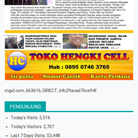
mgid.com, 663616, DIRECT, d4c29acad76ce94f
PENGUNJUNG
Today's Visits:
5,516
Today's Visitors:
2,707
Last 7 Days Visits:
53,448