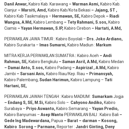
Danil Anwar
,
Kabiro Kab. Karawang
–
Warman Asmi
,
Kabiro Kab.
Cianjur
–
Marsiti
,
Amd
,
Kabiro Kab/Kota Bekasi
– Jajang
, ST
,
Kabiro Kab Tasikmalaya –
Hermawan
, SE,
Kabiro Depok
– Riadi
Wangsa
,
A.Md
,
Kabiro Lembang
– Tety Rahmani
, S.sos,
Kabiro
Ciamis
– Yayan Hermawan
, S.IP,
Kabiro Cirebon
–
Hartati
,
A.Md
,
PERWAKILAN JAWA TIMUR : Kabiro Boyolali –
Drs.
Joko
Ardiano
,
Kabiro Surakarta –
Imas
Sumarni
,
Kabiro Madiun :
Markum
MITRA KERJA PERWAKILAN SUMATRA
:
Kabiro Aceh
– Andi
Rahman, SE
,
Kabiro Bengkulu
– Saman Asril
,
A.Md
,
Kabiro Medan
– Damai Anto
, S.sos,
Kabiro Padang
– Aspirizal
,
A.Md
,
Kabiro
Jambi
– Sarsani Anis
,
Kabiro Riau/Kep. Riau
– Primansyah
,
Kabiro Palembang,
Sudan
Harimun
,
Kabiro Lampung –
Tati
Hartani, SE
,
PERWAKILAN JAWAH TENGAH : Kabiro MADIUM :
Sumarkam
Jogja
–
Endang
S, SE,
M.Si
,
Kabiro Solo –
Cahyono
Andiko
,
Kabiro
Surabaya –
Priyo
Aswanto
,
Kabiro Semarang –
Yayan
Predio
,
Kabiro Banyumas –
Asep
Wanto
PERWAKILAN BALI : Kabiro Bali
–
Gede
Ing
Madewardana
,
Papua
– Barat –
darman
–
Kosong
,
Kabiro
Sorong
–
Parmane
,
Reporter :
Jandri Ginting, Deny