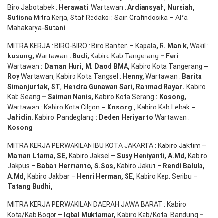
Biro Jabotabek :
Herawati
Wartawan :
Ardiansyah
,
Nursiah
,
Suti
s
na
Mitra Kerja, Staf Redaksi : Sain Grafindosika – Alfa
Mahakarya-
Sutani
MITRA KERJA : BIRO-BIRO : Biro Banten – Kapala
,
R. Manik
, Wakil :
kosong
,
Wartawan
:
Budi
,
Kabiro Kab Tangerang
–
Feri
Wartawan
:
Daman Huri, M. Daod BMA,
Kabiro Kota Tangerang
–
Roy
Wartawan
,
Kabiro Kota Tangsel :
Henny
,
Wartawan :
Barita
Simanjuntak, ST
,
Hendra
Gunawan
Sari
,
Rahmad Rayan
.
Kabiro
Kab Seang
–
Saiman Nanis
,
Kabiro Kota Serang
:
Kosong
,
Wartawan : Kabiro Kota Cilgon
–
Kosong
,
Kabiro Kab Lebak
–
Jahidin
.
Kabiro Pandeglang
: Deden
Heriyanto
Wartawan :
Kosong
MITRA KERJA PERWAKILAN IBU KOTA JAKARTA : Kabiro Jaktim –
Maman Utama, SE
,
Kabiro Jaksel –
Susy Heniyanti, A.Md
,
Kabiro
Jakpus –
Baban Hermanto, S.Sos
,
Kabiro Jakut –
Rendi
Balula
,
A.Md
,
Kabiro Jakbar –
Henri Herman, SE
,
Kabiro Kep. Seribu –
Tatang Budhi
,
MITRA KERJA PERWAKILAN DAERAH JAWA BARAT : Kabiro
Kota/Kab Bogor –
Iqbal
Muktamar
,
Kabiro Kab/Kota. Bandung
–