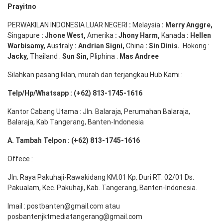
Prayitno
PERWAKILAN INDONESIA LUAR NEGERI
:
Melaysia
: Merry
Anggre
,
Singapure
:
Jhone
West,
Amerika
:
Jhony
Harm,
Kanada
: Hellen
Warbisamy
,
Australy
:
Andrian
Signi
,
China
: Sin
Dinis
.
Hokong :
Jacky,
Thailand :
Sun Sin,
Pliphina :
Mas Andree
Silahkan pasang Iklan, murah dan terjangkau Hub Kami :
Telp/Hp/Whatsapp : (+62) 813-1745-1616
Kantor Cabang Utama : Jln. Balaraja, Perumahan Balaraja,
Balaraja, Kab Tangerang, Banten-Indonesia
A. Tambah Telpon : (+62) 813-1745-1616
Offece :
Jln. Raya Pakuhaji-Rawakidang KM.01 Kp. Duri RT. 02/01 Ds.
Pakualam, Kec. Pakuhaji, Kab. Tangerang, Banten-Indonesia.
Imail : postbanten@gmail.com atau
posbantenjktmediatangerang@gmail.com