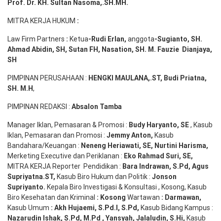
Prof. Dr. KH. Sultan Nasoma,.SH.MH.
MITRA KERJA HUKUM
:
Law Firm Partners
:
Ketua
-Rudi
Erlan
,
anggota
-Sugianto
, SH.
Ahmad
Abidin
, SH,
Sutan
FH,
Nasation
, SH. M.
Fauzie
Dianjaya
,
SH
PIMPINAN PERUSAHAAN :
HENGKI MAULANA,.ST
, Budi
Pr
iatna
,
SH
. M.H
,
PIMPINAN REDAKSI :
Absalon Tamba
Manager Iklan, Pemasaran & Promosi :
Budy Haryanto, SE
, Kasub
Iklan, Pemasaran dan Promosi :
Jemmy Anton
,
Kasub
Bandahara/Keuangan :
Neneng
Heriawati
, SE,
Nurtini
Harisma
,
Merketing Executive dan Periklanan :
Eko
Rahmad Suri
,
SE,
MITRA KERJA Reporter Pendidikan :
Bara
Indrawan
,
S.Pd
,
Agus
Supriyatna
.
ST
,
Kasub Biro Hukum dan Politik :
Jonson
S
upriyanto
.
Kepala Biro Investigasi & Konsultasi , Kosong, Kasub
Biro Kesehatan dan Kriminal
:
Kosong
Wartawan
:
Darmawan
,
Kasub Umum
:
Akh Hujaemi, S.Pd.I, S.Pd
,
Kasub Bidang Kampus :
Nazarudin
Ishak
,
S.Pd
,
M.Pd
,
Yansyah
,
Jalaludin
,
S.Hi
,
Kasub