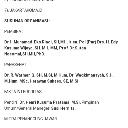
7). JAKARTAKOMA.ID
SUSUNAN ORGANISASI :
PEMBINA :
Dr.H.Muhamad
Eko
Riadi
, SH,MH
, Irjen. Pol (Pur) Drs. H. Edy
Kusuma Wijaya, SH. MH,
MM, Prof
.
Dr.Sutan
Nasomal,SH.MH,PhD.
PANASEHAT :
Dr. R. Warman Q, SH, M.Si, M.Hum
,
Dr, Waqkimansyah, S.H,
M.Hum, MSc
,
Herawan Sukses, SE, M,Si
FAKTA INTERGRITAS :
Pendiri :
Dr. Henri
Kusuma
Pratama, M.Si
,
Pimpinan
Umum/General Maneger:
Susi
Hernita.
MITRA PENANGGUNG JAWAB :