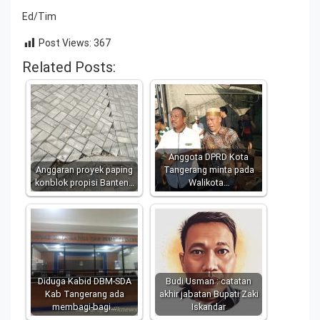
Ed/Tim
Post Views:
367
Related Posts:
Anggota DPRD Kota
Anggaran proyek paping
Tangerang minta pada
konblok propisi Banten…
Walikota…
Diduga Kabid DBM-SDA
Budi Usman : catatan
Kab Tangerang ada
akhir jabatan Bupati Zaki
membagi-bagi…
Iskandar