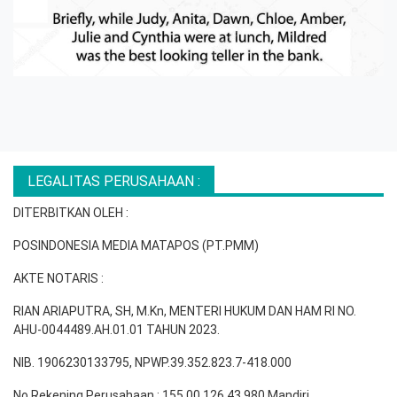
LEGALITAS PERUSAHAAN :
DITERBITKAN OLEH :
POSINDONESIA MEDIA MATAPOS (PT.PMM)
AKTE NOTARIS :
RIAN ARIAPUTRA, SH, M.Kn, MENTERI HUKUM DAN HAM RI NO.
AHU-0044489.AH.01.01 TAHUN 2023.
NIB. 1906230133795, NPWP.39.352.823.7-418.000
No Rekening Perusahaan : 155 00 126 43 980 Mandiri.,