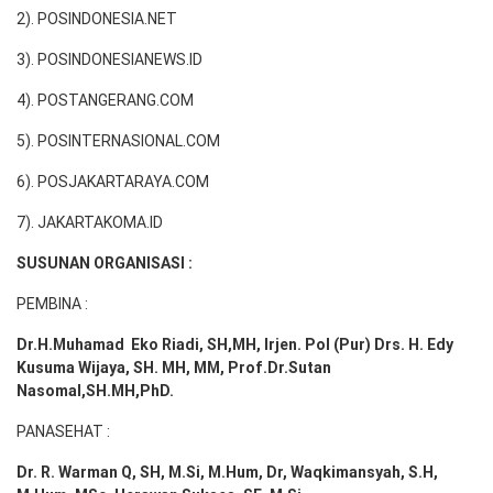
2). POSINDONESIA.NET
3). POSINDONESIANEWS.ID
4). POSTANGERANG.COM
5). POSINTERNASIONAL.COM
6). POSJAKARTARAYA.COM
7). JAKARTAKOMA.ID
SUSUNAN ORGANISASI :
PEMBINA :
Dr.H.Muhamad
Eko
Riadi
, SH,MH
, Irjen. Pol (Pur) Drs. H. Edy
Kusuma Wijaya, SH. MH,
MM, Prof
.
Dr.Sutan
Nasomal,SH.MH,PhD.
PANASEHAT :
Dr. R. Warman Q, SH, M.Si, M.Hum
,
Dr, Waqkimansyah, S.H,