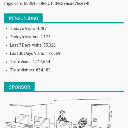
mgid.com, 663616, DIRECT, d4c29acad76ce94f
PENGUNJUNG
Today's Visits:
4,787
Today's Visitors:
2,177
Last 7 Days Visits:
55,326
Last 30 Days Visits:
172,569
Total Visits:
4,214,654
Total Visitors:
654,189
SPONSOR