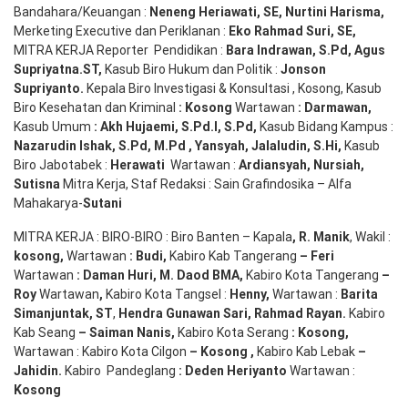
Bandahara/Keuangan :
Neneng
Heriawati
, SE,
Nurtini
Harisma
,
Merketing Executive dan Periklanan :
Eko
Rahmad Suri
,
SE,
MITRA KERJA Reporter Pendidikan :
Bara
Indrawan
,
S.Pd
,
Agus
Supriyatna
.
ST
,
Kasub Biro Hukum dan Politik :
Jonson
S
upriyanto
.
Kepala Biro Investigasi & Konsultasi , Kosong, Kasub
Biro Kesehatan dan Kriminal
:
Kosong
Wartawan
:
Darmawan
,
Kasub Umum
:
Akh Hujaemi, S.Pd.I, S.Pd
,
Kasub Bidang Kampus :
Nazarudin
Ishak
,
S.Pd
,
M.Pd
,
Yansyah
,
Jalaludin
,
S.Hi
,
Kasub
Biro Jabotabek :
Herawati
Wartawan :
Ardiansyah
,
Nursiah
,
Suti
s
na
Mitra Kerja, Staf Redaksi : Sain Grafindosika – Alfa
Mahakarya-
Sutani
MITRA KERJA : BIRO-BIRO : Biro Banten – Kapala
,
R. Manik
, Wakil :
kosong
,
Wartawan
:
Budi
,
Kabiro Kab Tangerang
–
Feri
Wartawan
:
Daman Huri, M. Daod BMA,
Kabiro Kota Tangerang
–
Roy
Wartawan
,
Kabiro Kota Tangsel :
Henny
,
Wartawan :
Barita
Simanjuntak, ST
,
Hendra
Gunawan
Sari
,
Rahmad Rayan
.
Kabiro
Kab Seang
–
Saiman Nanis
,
Kabiro Kota Serang
:
Kosong
,
Wartawan : Kabiro Kota Cilgon
–
Kosong
,
Kabiro Kab Lebak
–
Jahidin
.
Kabiro Pandeglang
: Deden
Heriyanto
Wartawan :
Kosong