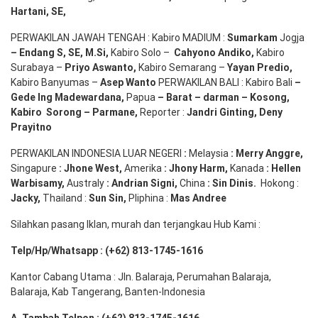
Hartani, SE
,
PERWAKILAN JAWAH TENGAH : Kabiro MADIUM :
Sumarkam
Jogja
–
Endang
S, SE,
M.Si
,
Kabiro Solo –
Cahyono
Andiko
,
Kabiro
Surabaya –
Priyo
Aswanto
,
Kabiro Semarang –
Yayan
Predio
,
Kabiro Banyumas –
Asep
Wanto
PERWAKILAN BALI : Kabiro Bali
–
Gede
Ing
Madewardana
,
Papua
– Barat –
darman
–
Kosong
,
Kabiro
Sorong
–
Parmane
,
Reporter :
Jandri Ginting, Deny
Prayitno
PERWAKILAN INDONESIA LUAR NEGERI
:
Melaysia
: Merry
Anggre
,
Singapure
:
Jhone
West,
Amerika
:
Jhony
Harm,
Kanada
: Hellen
Warbisamy
,
Australy
:
Andrian
Signi
,
China
: Sin
Dinis
.
Hokong :
Jacky,
Thailand :
Sun Sin,
Pliphina :
Mas Andree
Silahkan pasang Iklan, murah dan terjangkau Hub Kami :
Telp/Hp/Whatsapp : (+62) 813-1745-1616
Kantor Cabang Utama : Jln. Balaraja, Perumahan Balaraja,
Balaraja, Kab Tangerang, Banten-Indonesia
A. Tambah Telpon : (+62) 813-1745-1616