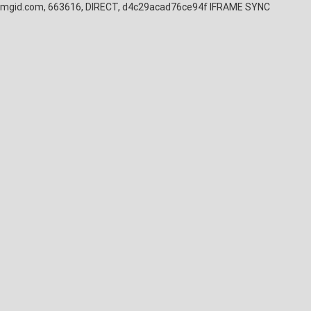
mgid.com, 663616, DIRECT, d4c29acad76ce94f
IFRAME SYNC