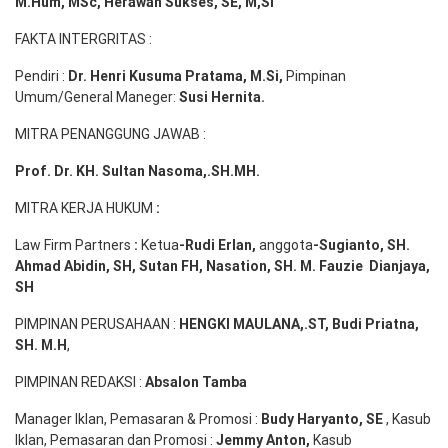
M.Hum, MSc
,
Herawan Sukses, SE, M,Si
FAKTA INTERGRITAS :
Pendiri :
Dr. Henri
Kusuma
Pratama, M.Si
,
Pimpinan
Umum/General Maneger:
Susi
Hernita.
MITRA PENANGGUNG JAWAB :
Prof. Dr. KH. Sultan Nasoma,.SH.MH.
MITRA KERJA HUKUM
:
Law Firm Partners
:
Ketua
-Rudi
Erlan
,
anggota
-Sugianto
, SH.
Ahmad
Abidin
, SH,
Sutan
FH,
Nasation
, SH. M.
Fauzie
Dianjaya
,
SH
PIMPINAN PERUSAHAAN :
HENGKI MAULANA,.ST
, Budi
Pr
iatna
,
SH
. M.H
,
PIMPINAN REDAKSI :
Absalon Tamba
Manager Iklan, Pemasaran & Promosi :
Budy Haryanto, SE
, Kasub
Iklan, Pemasaran dan Promosi :
Jemmy Anton
,
Kasub