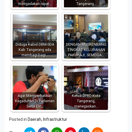
mengadakan rapat…
Tangerang…
Diduga Kabid DBM-SDA
DENGAN MUSRENBANG
Kab Tangerang ada
TINGKAT KELURAHAN
membagi-bagi…
PAKUHAJI, SEMOGA…
Agar Memperhatikan
Ketua DPRD Kota
Kegaduhan Di Parlemen
Tangerang,
Serta Elit…
menegaskan…
Posted in
Daerah
,
Infrastruktur