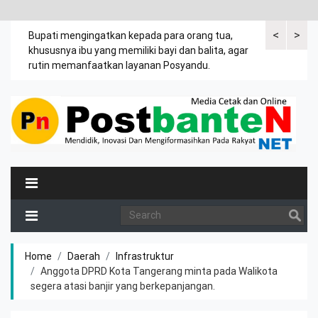
<
>
emak
Bupati mengingatkan kepada para orang tua,
Kuasa tergug
khususnya ibu yang memiliki bayi dan balita, agar
leter C Desa
rutin memanfaatkan layanan Posyandu.
tanah Jasir.
Home
Daerah
Infrastruktur
Anggota DPRD Kota Tangerang minta pada Walikota
segera atasi banjir yang berkepanjangan.