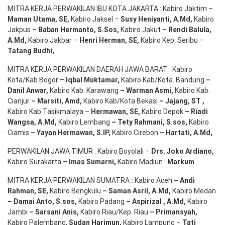
MITRA KERJA PERWAKILAN IBU KOTA JAKARTA : Kabiro Jaktim –
Maman Utama, SE
,
Kabiro Jaksel –
Susy Heniyanti, A.Md
,
Kabiro
Jakpus –
Baban Hermanto, S.Sos
,
Kabiro Jakut –
Rendi
Balula
,
A.Md
,
Kabiro Jakbar –
Henri Herman, SE
,
Kabiro Kep. Seribu –
Tatang Budhi
,
MITRA KERJA PERWAKILAN DAERAH JAWA BARAT : Kabiro
Kota/Kab Bogor –
Iqbal
Muktamar
,
Kabiro Kab/Kota. Bandung
–
Danil Anwar
,
Kabiro Kab. Karawang
–
Warman Asmi
,
Kabiro Kab.
Cianjur
–
Marsiti
,
Amd
,
Kabiro Kab/Kota Bekasi
– Jajang
, ST
,
Kabiro Kab Tasikmalaya –
Hermawan
, SE,
Kabiro Depok
– Riadi
Wangsa
,
A.Md
,
Kabiro Lembang
– Tety Rahmani
, S.sos,
Kabiro
Ciamis
– Yayan Hermawan
, S.IP,
Kabiro Cirebon
–
Hartati
,
A.Md
,
PERWAKILAN JAWA TIMUR : Kabiro Boyolali –
Drs.
Joko
Ardiano
,
Kabiro Surakarta –
Imas
Sumarni
,
Kabiro Madiun :
Markum
MITRA KERJA PERWAKILAN SUMATRA
:
Kabiro Aceh
– Andi
Rahman, SE
,
Kabiro Bengkulu
– Saman Asril
,
A.Md
,
Kabiro Medan
– Damai Anto
, S.sos,
Kabiro Padang
– Aspirizal
,
A.Md
,
Kabiro
Jambi
– Sarsani Anis
,
Kabiro Riau/Kep. Riau
– Primansyah
,
Kabiro Palembang,
Sudan
Harimun
,
Kabiro Lampung –
Tati