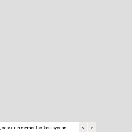
<
>
a, agar rutin memanfaatkan layanan
Kuasa tergugat kaget saksi p