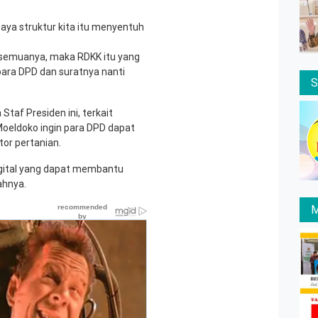
paya struktur kita itu menyentuh
 semuanya, maka RDKK itu yang
 para DPD dan suratnya nanti
taf Presiden ini, terkait
oeldoko ingin para DPD dapat
tor pertanian.
gital yang dapat membantu
ahnya.
M