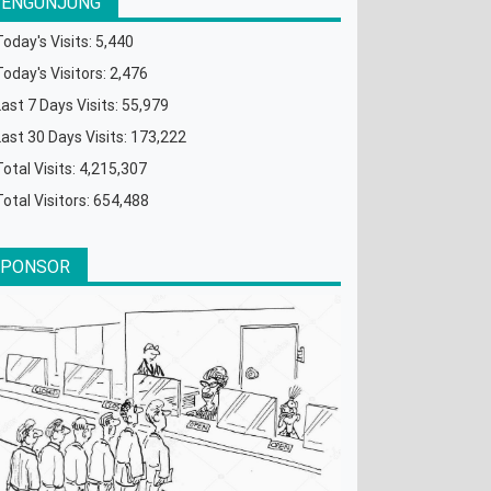
PENGUNJUNG
Today's Visits:
5,440
Today's Visitors:
2,476
Last 7 Days Visits:
55,979
Last 30 Days Visits:
173,222
Total Visits:
4,215,307
Total Visitors:
654,488
SPONSOR