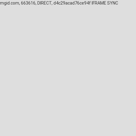
mgid.com, 663616, DIRECT, d4c29acad76ce94f
IFRAME SYNC