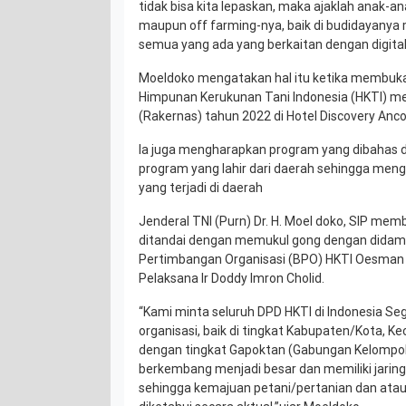
tidak bisa kita lepaskan, maka ajaklah anak-a
maupun off farming-nya, baik di budidayanya
semua yang ada yang berkaitan dengan digital
Moeldoko mengatakan hal itu ketika membuka
Himpunan Kerukunan Tani Indonesia (HKTI) me
(Rakernas) tahun 2022 di Hotel Discovery Anco
Ia juga mengharapkan program yang dibahas
program yang lahir dari daerah sehingga men
yang terjadi di daerah
Jenderal TNI (Purn) Dr. H. Moel doko, SIP me
ditandai dengan memukul gong dengan didamp
Pertimbangan Organisasi (BPO) HKTI Oesman 
Pelaksana Ir Doddy Imron Cholid.
“Kami minta seluruh DPD HKTI di Indonesia Se
organisasi, baik di tingkat Kabupaten/Kota, 
dengan tingkat Gapoktan (Gabungan Kelompok 
berkembang menjadi besar dan memiliki jaring
sehingga kemajuan petani/pertanian dan atau