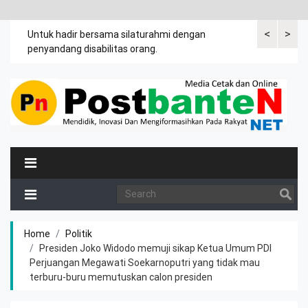
<
>
an
Untuk hadir bersama silaturahmi dengan
Bupati mengi
penyandang disabilitas orang.
khususnya ibu
rutin meman
Home
Politik
Presiden Joko Widodo memuji sikap Ketua Umum PDI
Perjuangan Megawati Soekarnoputri yang tidak mau
terburu-buru memutuskan calon presiden