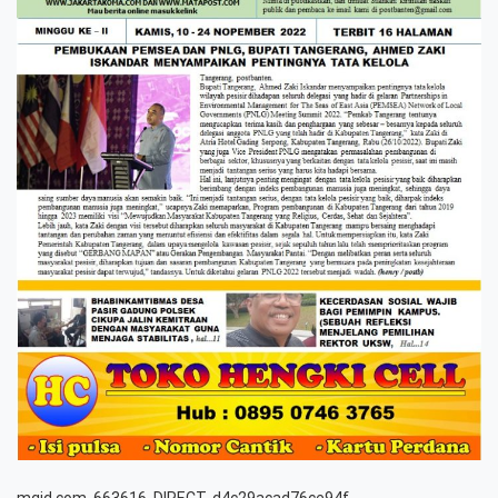
mgid.com, 663616, DIRECT, d4c29acad76ce94f