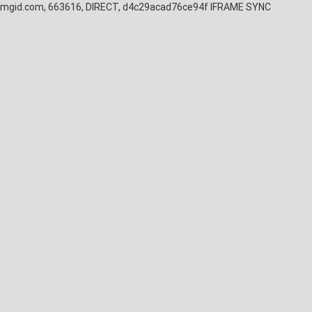
mgid.com, 663616, DIRECT, d4c29acad76ce94f
IFRAME SYNC