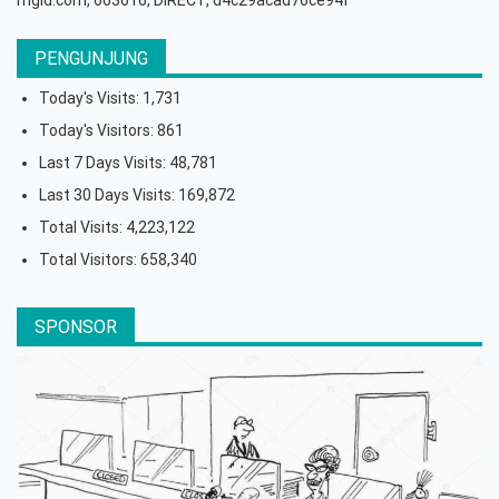
PENGUNJUNG
Today's Visits:
1,731
Today's Visitors:
861
Last 7 Days Visits:
48,781
Last 30 Days Visits:
169,872
Total Visits:
4,223,122
Total Visitors:
658,340
SPONSOR