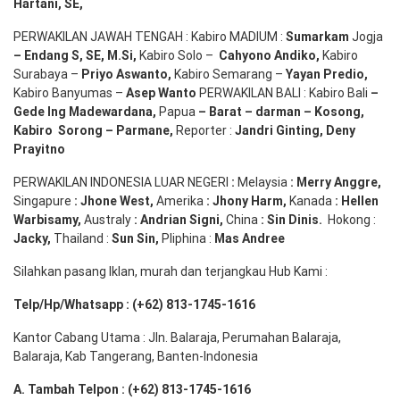
Hartani, SE
,
PERWAKILAN JAWAH TENGAH : Kabiro MADIUM :
Sumarkam
Jogja
–
Endang
S, SE,
M.Si
,
Kabiro Solo –
Cahyono
Andiko
,
Kabiro
Surabaya –
Priyo
Aswanto
,
Kabiro Semarang –
Yayan
Predio
,
Kabiro Banyumas –
Asep
Wanto
PERWAKILAN BALI : Kabiro Bali
–
Gede
Ing
Madewardana
,
Papua
– Barat –
darman
–
Kosong
,
Kabiro
Sorong
–
Parmane
,
Reporter :
Jandri Ginting, Deny
Prayitno
PERWAKILAN INDONESIA LUAR NEGERI
:
Melaysia
: Merry
Anggre
,
Singapure
:
Jhone
West,
Amerika
:
Jhony
Harm,
Kanada
: Hellen
Warbisamy
,
Australy
:
Andrian
Signi
,
China
: Sin
Dinis
.
Hokong :
Jacky,
Thailand :
Sun Sin,
Pliphina :
Mas Andree
Silahkan pasang Iklan, murah dan terjangkau Hub Kami :
Telp/Hp/Whatsapp : (+62) 813-1745-1616
Kantor Cabang Utama : Jln. Balaraja, Perumahan Balaraja,
Balaraja, Kab Tangerang, Banten-Indonesia
A. Tambah Telpon : (+62) 813-1745-1616