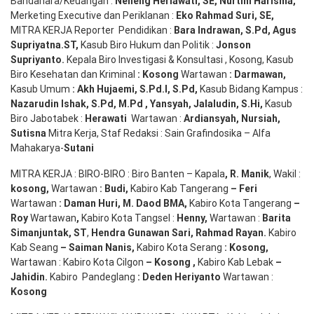
Bandahara/Keuangan :
Neneng
Heriawati
, SE,
Nurtini
Harisma
,
Merketing Executive dan Periklanan :
Eko
Rahmad Suri
,
SE,
MITRA KERJA Reporter Pendidikan :
Bara
Indrawan
,
S.Pd
,
Agus
Supriyatna
.
ST
,
Kasub Biro Hukum dan Politik :
Jonson
S
upriyanto
.
Kepala Biro Investigasi & Konsultasi , Kosong, Kasub
Biro Kesehatan dan Kriminal
:
Kosong
Wartawan
:
Darmawan
,
Kasub Umum
:
Akh Hujaemi, S.Pd.I, S.Pd
,
Kasub Bidang Kampus :
Nazarudin
Ishak
,
S.Pd
,
M.Pd
,
Yansyah
,
Jalaludin
,
S.Hi
,
Kasub
Biro Jabotabek :
Herawati
Wartawan :
Ardiansyah
,
Nursiah
,
Suti
s
na
Mitra Kerja, Staf Redaksi : Sain Grafindosika – Alfa
Mahakarya-
Sutani
MITRA KERJA : BIRO-BIRO : Biro Banten – Kapala
,
R. Manik
, Wakil :
kosong
,
Wartawan
:
Budi
,
Kabiro Kab Tangerang
–
Feri
Wartawan
:
Daman Huri, M. Daod BMA,
Kabiro Kota Tangerang
–
Roy
Wartawan
,
Kabiro Kota Tangsel :
Henny
,
Wartawan :
Barita
Simanjuntak, ST
,
Hendra
Gunawan
Sari
,
Rahmad Rayan
.
Kabiro
Kab Seang
–
Saiman Nanis
,
Kabiro Kota Serang
:
Kosong
,
Wartawan : Kabiro Kota Cilgon
–
Kosong
,
Kabiro Kab Lebak
–
Jahidin
.
Kabiro Pandeglang
: Deden
Heriyanto
Wartawan :
Kosong