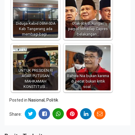
Diduga Kabid DBM-SDA
Otak-atik dukungan
Kab Tangerang ada
parpol terhadap Capres
membagi-bagi…
belakangan…
UNTUK PRESIDEN RI
AGAR PUTUSAN
Bahwa Nia bukan karena
MAHKAMAH
di pecat bukan kritik
KONSTITUSI…
soal…
Posted in
Nasional
,
Politik
Share: