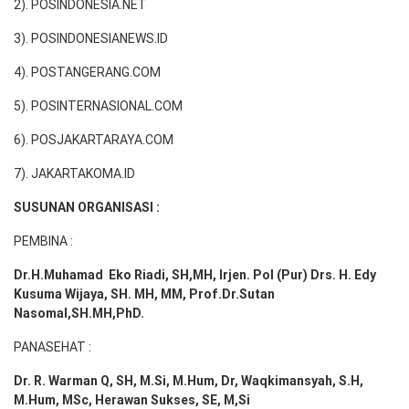
2). POSINDONESIA.NET
3). POSINDONESIANEWS.ID
4). POSTANGERANG.COM
5). POSINTERNASIONAL.COM
6). POSJAKARTARAYA.COM
7). JAKARTAKOMA.ID
SUSUNAN ORGANISASI :
PEMBINA :
Dr.H.Muhamad
Eko
Riadi
, SH,MH
, Irjen. Pol (Pur) Drs. H. Edy
Kusuma Wijaya, SH. MH,
MM, Prof
.
Dr.Sutan
Nasomal,SH.MH,PhD.
PANASEHAT :
Dr. R. Warman Q, SH, M.Si, M.Hum
,
Dr, Waqkimansyah, S.H,
M.Hum, MSc
,
Herawan Sukses, SE, M,Si