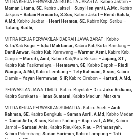
MITRA KERJA PERWAKILAN IBU KOTA JAKARTA : Kabiro Jaktim –
Maman Utama, SE
,
Kabiro Jaksel –
Susy Heniyanti, A.Md
,
Kabiro
Jakpus –
Baban Hermanto, S.Sos
,
Kabiro Jakut –
Rendi
Balula
,
A.Md
,
Kabiro Jakbar –
Henri Herman, SE
,
Kabiro Kep. Seribu –
Tatang Budhi
,
MITRA KERJA PERWAKILAN DAERAH JAWA BARAT : Kabiro
Kota/Kab Bogor –
Iqbal
Muktamar
,
Kabiro Kab/Kota. Bandung
–
Danil Anwar
,
Kabiro Kab. Karawang
–
Warman Asmi
,
Kabiro Kab.
Cianjur
–
Marsiti
,
Amd
,
Kabiro Kab/Kota Bekasi
– Jajang
, ST
,
Kabiro Kab Tasikmalaya –
Hermawan
, SE,
Kabiro Depok
– Riadi
Wangsa
,
A.Md
,
Kabiro Lembang
– Tety Rahmani
, S.sos,
Kabiro
Ciamis
– Yayan Hermawan
, S.IP,
Kabiro Cirebon
–
Hartati
,
A.Md
,
PERWAKILAN JAWA TIMUR : Kabiro Boyolali –
Drs.
Joko
Ardiano
,
Kabiro Surakarta –
Imas
Sumarni
,
Kabiro Madiun :
Markum
MITRA KERJA PERWAKILAN SUMATRA
:
Kabiro Aceh
– Andi
Rahman, SE
,
Kabiro Bengkulu
– Saman Asril
,
A.Md
,
Kabiro Medan
– Damai Anto
, S.sos,
Kabiro Padang
– Aspirizal
,
A.Md
,
Kabiro
Jambi
– Sarsani Anis
,
Kabiro Riau/Kep. Riau
– Primansyah
,
Kabiro Palembang,
Sudan
Harimun
,
Kabiro Lampung –
Tati