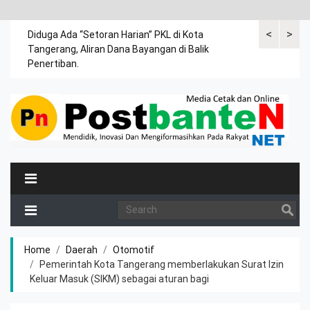
<
>
a anak
Diduga Ada “Setoran Harian” PKL di Kota
Untuk hadir 
Tangerang, Aliran Dana Bayangan di Balik
penyandang d
Penertiban.
Home
Daerah
Otomotif
Pemerintah Kota Tangerang memberlakukan Surat Izin
Keluar Masuk (SIKM) sebagai aturan bagi