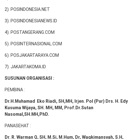
2). POSINDONESIA.NET
3). POSINDONESIANEWS.ID
4). POSTANGERANG.COM
5). POSINTERNASIONAL.COM
6). POSJAKARTARAYA.COM
7). JAKARTAKOMA.ID
SUSUNAN ORGANISASI :
PEMBINA :
Dr.H.Muhamad
Eko
Riadi
, SH,MH
, Irjen. Pol (Pur) Drs. H. Edy
Kusuma Wijaya, SH. MH,
MM, Prof
.
Dr.Sutan
Nasomal,SH.MH,PhD.
PANASEHAT :
Dr. R. Warman Q, SH, M.Si, M.Hum
,
Dr, Waqkimansyah, S.H,