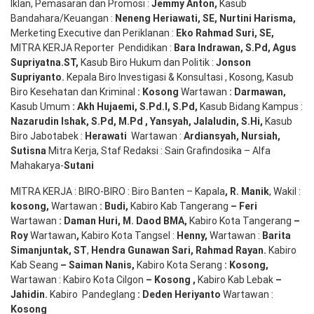
Iklan, Pemasaran dan Promosi :
Jemmy Anton
,
Kasub
Bandahara/Keuangan :
Neneng
Heriawati
, SE,
Nurtini
Harisma
,
Merketing Executive dan Periklanan :
Eko
Rahmad Suri
,
SE,
MITRA KERJA Reporter Pendidikan :
Bara
Indrawan
,
S.Pd
,
Agus
Supriyatna
.
ST
,
Kasub Biro Hukum dan Politik :
Jonson
S
upriyanto
.
Kepala Biro Investigasi & Konsultasi , Kosong, Kasub
Biro Kesehatan dan Kriminal
:
Kosong
Wartawan
:
Darmawan
,
Kasub Umum
:
Akh Hujaemi, S.Pd.I, S.Pd
,
Kasub Bidang Kampus :
Nazarudin
Ishak
,
S.Pd
,
M.Pd
,
Yansyah
,
Jalaludin
,
S.Hi
,
Kasub
Biro Jabotabek :
Herawati
Wartawan :
Ardiansyah
,
Nursiah
,
Suti
s
na
Mitra Kerja, Staf Redaksi : Sain Grafindosika – Alfa
Mahakarya-
Sutani
MITRA KERJA : BIRO-BIRO : Biro Banten – Kapala
,
R. Manik
, Wakil :
kosong
,
Wartawan
:
Budi
,
Kabiro Kab Tangerang
–
Feri
Wartawan
:
Daman Huri, M. Daod BMA,
Kabiro Kota Tangerang
–
Roy
Wartawan
,
Kabiro Kota Tangsel :
Henny
,
Wartawan :
Barita
Simanjuntak, ST
,
Hendra
Gunawan
Sari
,
Rahmad Rayan
.
Kabiro
Kab Seang
–
Saiman Nanis
,
Kabiro Kota Serang
:
Kosong
,
Wartawan : Kabiro Kota Cilgon
–
Kosong
,
Kabiro Kab Lebak
–
Jahidin
.
Kabiro Pandeglang
: Deden
Heriyanto
Wartawan :
Kosong