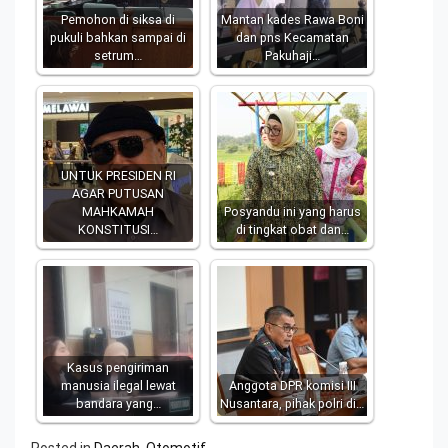
Pemohon di siksa di
Mantan kades Rawa Boni
pukuli bahkan sampai di
dan pns Kecamatan
setrum…
Pakuhaji…
UNTUK PRESIDEN RI
AGAR PUTUSAN
MAHKAMAH
Posyandu ini yang harus
KONSTITUSI…
di tingkat obat dan…
Kasus pengiriman
manusia ilegal lewat
Anggota DPR komisi III
bandara yang…
Nusantara, pihak polri di…
Posted in
Daerah
,
Otomotif