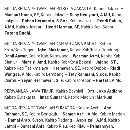
MITRA KERJA PERWAKILAN IBU KOTA JAKARTA : Kabiro Jaktim –
Maman Utama, SE
,
Kabiro Jaksel –
Susy Heniyanti, A.Md
,
Kabiro
Jakpus –
Baban Hermanto, S.Sos
,
Kabiro Jakut –
Rendi
Balula
,
A.Md
,
Kabiro Jakbar –
Henri Herman, SE
,
Kabiro Kep. Seribu –
Tatang Budhi
,
MITRA KERJA PERWAKILAN DAERAH JAWA BARAT : Kabiro
Kota/Kab Bogor –
Iqbal
Muktamar
,
Kabiro Kab/Kota. Bandung
–
Danil Anwar
,
Kabiro Kab. Karawang
–
Warman Asmi
,
Kabiro Kab.
Cianjur
–
Marsiti
,
Amd
,
Kabiro Kab/Kota Bekasi
– Jajang
, ST
,
Kabiro Kab Tasikmalaya –
Hermawan
, SE,
Kabiro Depok
– Riadi
Wangsa
,
A.Md
,
Kabiro Lembang
– Tety Rahmani
, S.sos,
Kabiro
Ciamis
– Yayan Hermawan
, S.IP,
Kabiro Cirebon
–
Hartati
,
A.Md
,
PERWAKILAN JAWA TIMUR : Kabiro Boyolali –
Drs.
Joko
Ardiano
,
Kabiro Surakarta –
Imas
Sumarni
,
Kabiro Madiun :
Markum
MITRA KERJA PERWAKILAN SUMATRA
:
Kabiro Aceh
– Andi
Rahman, SE
,
Kabiro Bengkulu
– Saman Asril
,
A.Md
,
Kabiro Medan
– Damai Anto
, S.sos,
Kabiro Padang
– Aspirizal
,
A.Md
,
Kabiro
Jambi
– Sarsani Anis
,
Kabiro Riau/Kep. Riau
– Primansyah
,