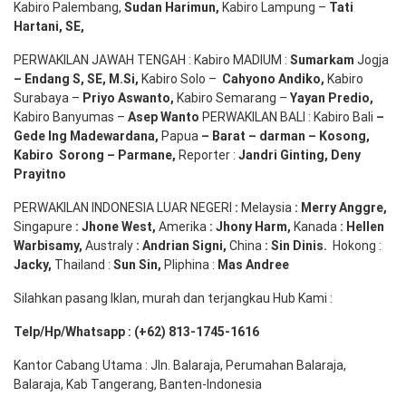
Kabiro Palembang,
Sudan
Harimun
,
Kabiro Lampung –
Tati
Hartani, SE
,
PERWAKILAN JAWAH TENGAH : Kabiro MADIUM :
Sumarkam
Jogja
–
Endang
S, SE,
M.Si
,
Kabiro Solo –
Cahyono
Andiko
,
Kabiro
Surabaya –
Priyo
Aswanto
,
Kabiro Semarang –
Yayan
Predio
,
Kabiro Banyumas –
Asep
Wanto
PERWAKILAN BALI : Kabiro Bali
–
Gede
Ing
Madewardana
,
Papua
– Barat –
darman
–
Kosong
,
Kabiro
Sorong
–
Parmane
,
Reporter :
Jandri Ginting, Deny
Prayitno
PERWAKILAN INDONESIA LUAR NEGERI
:
Melaysia
: Merry
Anggre
,
Singapure
:
Jhone
West,
Amerika
:
Jhony
Harm,
Kanada
: Hellen
Warbisamy
,
Australy
:
Andrian
Signi
,
China
: Sin
Dinis
.
Hokong :
Jacky,
Thailand :
Sun Sin,
Pliphina :
Mas Andree
Silahkan pasang Iklan, murah dan terjangkau Hub Kami :
Telp/Hp/Whatsapp : (+62) 813-1745-1616
Kantor Cabang Utama : Jln. Balaraja, Perumahan Balaraja,
Balaraja, Kab Tangerang, Banten-Indonesia