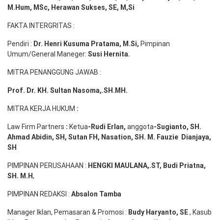
M.Hum, MSc
,
Herawan Sukses, SE, M,Si
FAKTA INTERGRITAS :
Pendiri :
Dr. Henri
Kusuma
Pratama, M.Si
,
Pimpinan
Umum/General Maneger:
Susi
Hernita.
MITRA PENANGGUNG JAWAB :
Prof. Dr. KH. Sultan Nasoma,.SH.MH.
MITRA KERJA HUKUM
:
Law Firm Partners
:
Ketua
-Rudi
Erlan
,
anggota
-Sugianto
, SH.
Ahmad
Abidin
, SH,
Sutan
FH,
Nasation
, SH. M.
Fauzie
Dianjaya
,
SH
PIMPINAN PERUSAHAAN :
HENGKI MAULANA,.ST
, Budi
Pr
iatna
,
SH
. M.H
,
PIMPINAN REDAKSI :
Absalon Tamba
Manager Iklan, Pemasaran & Promosi :
Budy Haryanto, SE
, Kasub