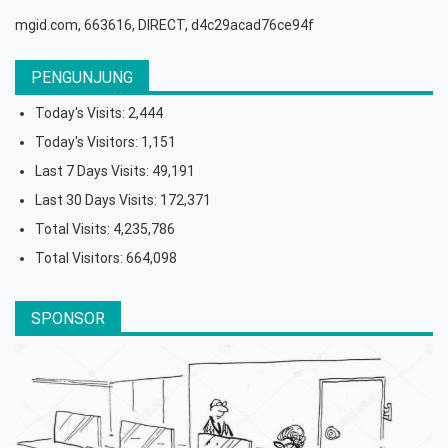
mgid.com, 663616, DIRECT, d4c29acad76ce94f
PENGUNJUNG
Today's Visits:
2,444
Today's Visitors:
1,151
Last 7 Days Visits:
49,191
Last 30 Days Visits:
172,371
Total Visits:
4,235,786
Total Visitors:
664,098
SPONSOR