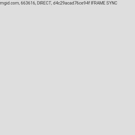
mgid.com, 663616, DIRECT, d4c29acad76ce94f
IFRAME SYNC