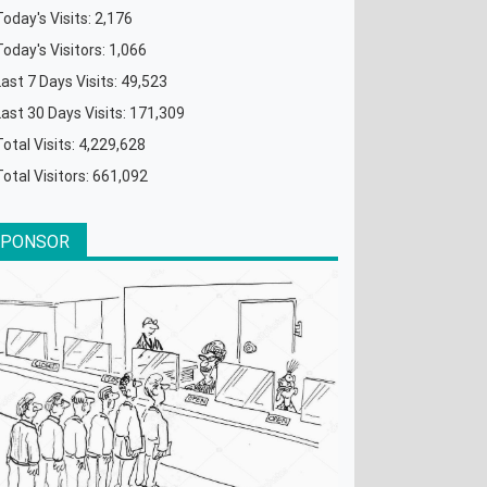
Today's Visits:
2,176
Today's Visitors:
1,066
Last 7 Days Visits:
49,523
Last 30 Days Visits:
171,309
Total Visits:
4,229,628
Total Visitors:
661,092
SPONSOR