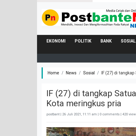
EKONOMI
POLITIK
BANK
SOSIAL
Home
News
Sosial
IF (27) di tangka
IF (27) di tangkap Satu
Kota meringkus pria
postbant |
26 Juli 2021, 11:11 am
| 0 comments | 420 view