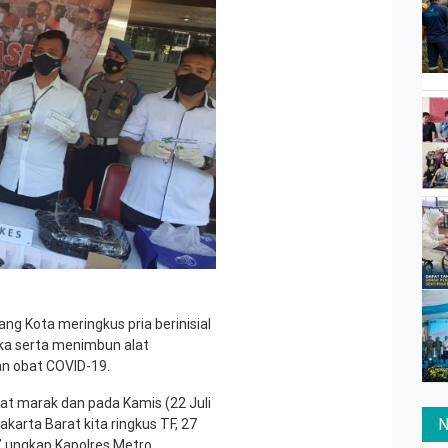
ng Kota meringkus pria berinisial
ika serta menimbun alat
an obat COVID-19.
at marak dan pada Kamis (22 Juli
N
akarta Barat kita ringkus TF, 27
” ungkap Kapolres Metro