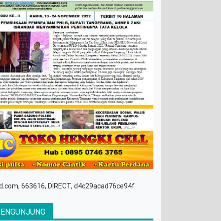
d.com, 663616, DIRECT, d4c29acad76ce94f
PENGUNJUNG