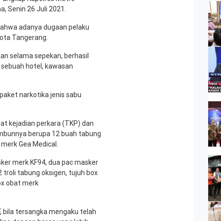
, Senin 26 Juli 2021.
 bahwa adanya dugaan pelaku
Kota Tangerang.
kan selama sepekan, berhasil
 sebuah hotel, kawasan
 paket narkotika jenis sabu
at kejadian perkara (TKP) dan
imbunnya berupa 12 buah tabung
 merk Gea Medical.
sker merk KF94, dua pac masker
 troli tabung oksigen, tujuh box
ox obat merk
, bila tersangka mengaku telah