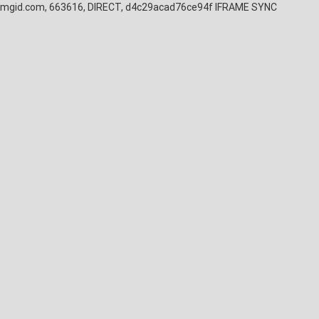
mgid.com, 663616, DIRECT, d4c29acad76ce94f
IFRAME SYNC