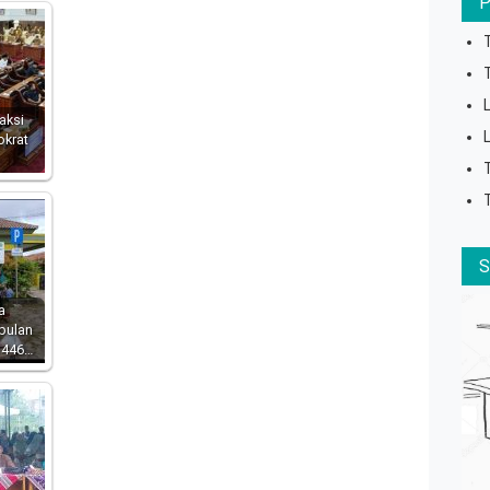
aksi
okrat
a
bulan
1446…