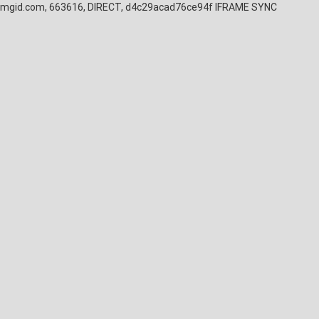
mgid.com, 663616, DIRECT, d4c29acad76ce94f
IFRAME SYNC