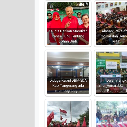
Kaligis Berikan Masukan
Alasan Fraksi-fr
Pansel KPK Tentang
Golkar dan Dem
Johan Budi.
kritik…
Diduga Kabid DBM-SDA
Dalam rangk
Kab Tangerang ada
menyemarakkan 
membagi-bagi…
suci Ramadhan 