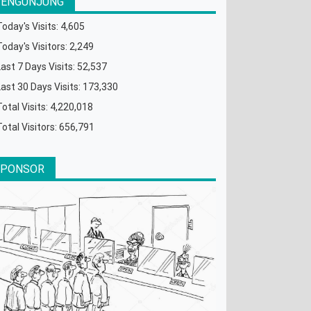
PENGUNJUNG
Today's Visits:
4,605
Today's Visitors:
2,249
Last 7 Days Visits:
52,537
Last 30 Days Visits:
173,330
Total Visits:
4,220,018
Total Visitors:
656,791
SPONSOR