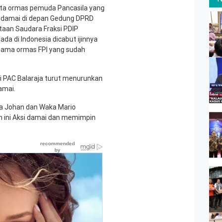
ota ormas pemuda Pancasila yang
a damai di depan Gedung DPRD
taan Saudara Fraksi PDIP
da di Indonesia dicabut ijinnya
ama ormas FPI yang sudah
i PAC Balaraja turut menurunkan
amai.
a Johan dan Waka Mario
n ini Aksi damai dan memimpin