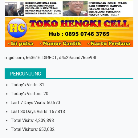
mgid.com, 663616, DIRECT, d4c29acad76ce94f
PENGUNJUNG
Today's Visits:
31
Today's Visitors:
20
Last 7 Days Visits:
50,570
Last 30 Days Visits:
167,813
Total Visits:
4,209,898
Total Visitors:
652,032