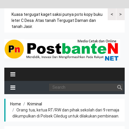
<
>
rsama
Kuasa tergugat kaget saksi punya poto kopy buku
Dalam drama 
ia
leter C Desa. Atas tanah Tergugat Daman dan
umur 4 tahun
.
tanah Jasir.
Home
Kriminal
Orang tua, ketua RT/RW dan pihak sekolah dari 9 remaja
dikumpulkan di Polsek Ciledug untuk dilakukan pembinaan.