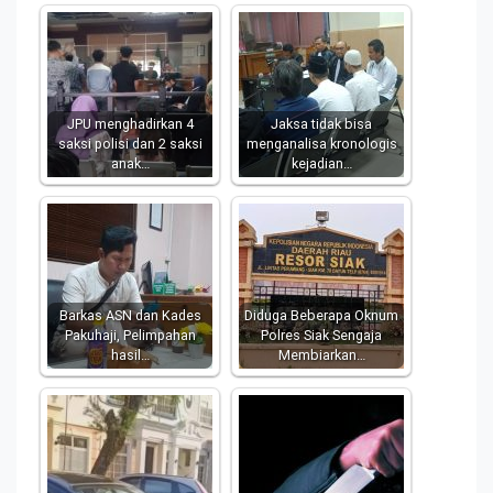
JPU menghadirkan 4
Jaksa tidak bisa
saksi polisi dan 2 saksi
menganalisa kronologis
anak…
kejadian…
Barkas ASN dan Kades
Diduga Beberapa Oknum
Pakuhaji, Pelimpahan
Polres Siak Sengaja
hasil…
Membiarkan…