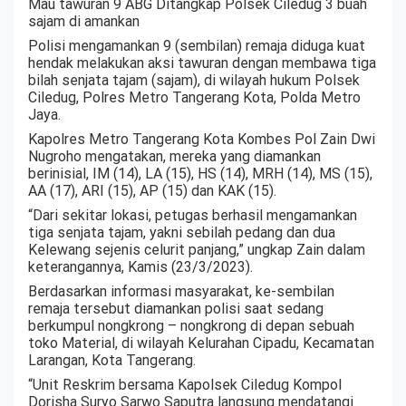
Mau tawuran 9 ABG Ditangkap Polsek Ciledug 3 buah
sajam di amankan
Polisi mengamankan 9 (sembilan) remaja diduga kuat
hendak melakukan aksi tawuran dengan membawa tiga
bilah senjata tajam (sajam), di wilayah hukum Polsek
Ciledug, Polres Metro Tangerang Kota, Polda Metro
Jaya.
Kapolres Metro Tangerang Kota Kombes Pol Zain Dwi
Nugroho mengatakan, mereka yang diamankan
berinisial, IM (14), LA (15), HS (14), MRH (14), MS (15),
AA (17), ARI (15), AP (15) dan KAK (15).
“Dari sekitar lokasi, petugas berhasil mengamankan
tiga senjata tajam, yakni sebilah pedang dan dua
Kelewang sejenis celurit panjang,” ungkap Zain dalam
keterangannya, Kamis (23/3/2023).
Berdasarkan informasi masyarakat, ke-sembilan
remaja tersebut diamankan polisi saat sedang
berkumpul nongkrong – nongkrong di depan sebuah
toko Material, di wilayah Kelurahan Cipadu, Kecamatan
Larangan, Kota Tangerang.
“Unit Reskrim bersama Kapolsek Ciledug Kompol
Dorisha Suryo Sarwo Saputra langsung mendatangi