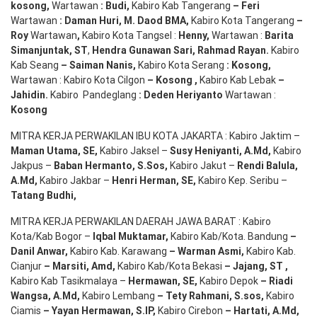
kosong
,
Wartawan
:
Budi
,
Kabiro Kab Tangerang
–
Feri
Wartawan
:
Daman Huri, M. Daod BMA,
Kabiro Kota Tangerang
–
Roy
Wartawan
,
Kabiro Kota Tangsel :
Henny
,
Wartawan :
Barita
Simanjuntak, ST
,
Hendra
Gunawan
Sari
,
Rahmad Rayan
.
Kabiro
Kab Seang
–
Saiman Nanis
,
Kabiro Kota Serang
:
Kosong
,
Wartawan : Kabiro Kota Cilgon
–
Kosong
,
Kabiro Kab Lebak
–
Jahidin
.
Kabiro Pandeglang
: Deden
Heriyanto
Wartawan :
Kosong
MITRA KERJA PERWAKILAN IBU KOTA JAKARTA : Kabiro Jaktim –
Maman Utama, SE
,
Kabiro Jaksel –
Susy Heniyanti, A.Md
,
Kabiro
Jakpus –
Baban Hermanto, S.Sos
,
Kabiro Jakut –
Rendi
Balula
,
A.Md
,
Kabiro Jakbar –
Henri Herman, SE
,
Kabiro Kep. Seribu –
Tatang Budhi
,
MITRA KERJA PERWAKILAN DAERAH JAWA BARAT : Kabiro
Kota/Kab Bogor –
Iqbal
Muktamar
,
Kabiro Kab/Kota. Bandung
–
Danil Anwar
,
Kabiro Kab. Karawang
–
Warman Asmi
,
Kabiro Kab.
Cianjur
–
Marsiti
,
Amd
,
Kabiro Kab/Kota Bekasi
– Jajang
, ST
,
Kabiro Kab Tasikmalaya –
Hermawan
, SE,
Kabiro Depok
– Riadi
Wangsa
,
A.Md
,
Kabiro Lembang
– Tety Rahmani
, S.sos,
Kabiro
Ciamis
– Yayan Hermawan
, S.IP,
Kabiro Cirebon
–
Hartati
,
A.Md
,