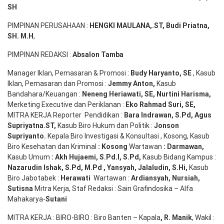
SH
PIMPINAN PERUSAHAAN :
HENGKI MAULANA,.ST
, Budi
Pr
iatna
,
SH
. M.H
,
PIMPINAN REDAKSI :
Absalon Tamba
Manager Iklan, Pemasaran & Promosi :
Budy Haryanto, SE
, Kasub
Iklan, Pemasaran dan Promosi :
Jemmy Anton
,
Kasub
Bandahara/Keuangan :
Neneng
Heriawati
, SE,
Nurtini
Harisma
,
Merketing Executive dan Periklanan :
Eko
Rahmad Suri
,
SE,
MITRA KERJA Reporter Pendidikan :
Bara
Indrawan
,
S.Pd
,
Agus
Supriyatna
.
ST
,
Kasub Biro Hukum dan Politik :
Jonson
S
upriyanto
.
Kepala Biro Investigasi & Konsultasi , Kosong, Kasub
Biro Kesehatan dan Kriminal
:
Kosong
Wartawan
:
Darmawan
,
Kasub Umum
:
Akh Hujaemi, S.Pd.I, S.Pd
,
Kasub Bidang Kampus :
Nazarudin
Ishak
,
S.Pd
,
M.Pd
,
Yansyah
,
Jalaludin
,
S.Hi
,
Kasub
Biro Jabotabek :
Herawati
Wartawan :
Ardiansyah
,
Nursiah
,
Suti
s
na
Mitra Kerja, Staf Redaksi : Sain Grafindosika – Alfa
Mahakarya-
Sutani
MITRA KERJA : BIRO-BIRO : Biro Banten – Kapala
,
R. Manik
, Wakil :