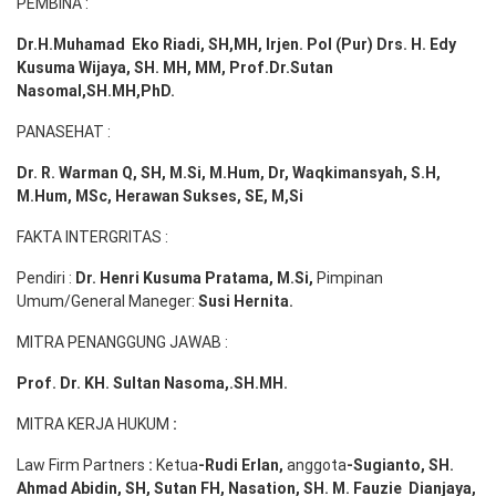
PEMBINA :
Dr.H.Muhamad
Eko
Riadi
, SH,MH
, Irjen. Pol (Pur) Drs. H. Edy
Kusuma Wijaya, SH. MH,
MM, Prof
.
Dr.Sutan
Nasomal,SH.MH,PhD.
PANASEHAT :
Dr. R. Warman Q, SH, M.Si, M.Hum
,
Dr, Waqkimansyah, S.H,
M.Hum, MSc
,
Herawan Sukses, SE, M,Si
FAKTA INTERGRITAS :
Pendiri :
Dr. Henri
Kusuma
Pratama, M.Si
,
Pimpinan
Umum/General Maneger:
Susi
Hernita.
MITRA PENANGGUNG JAWAB :
Prof. Dr. KH. Sultan Nasoma,.SH.MH.
MITRA KERJA HUKUM
:
Law Firm Partners
:
Ketua
-Rudi
Erlan
,
anggota
-Sugianto
, SH.
Ahmad
Abidin
, SH,
Sutan
FH,
Nasation
, SH. M.
Fauzie
Dianjaya
,