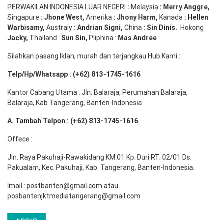
PERWAKILAN INDONESIA LUAR NEGERI
:
Melaysia
: Merry
Anggre
,
Singapure
:
Jhone
West,
Amerika
:
Jhony
Harm,
Kanada
: Hellen
Warbisamy
,
Australy
:
Andrian
Signi
,
China
: Sin
Dinis
.
Hokong :
Jacky,
Thailand :
Sun Sin,
Pliphina :
Mas Andree
Silahkan pasang Iklan, murah dan terjangkau Hub Kami :
Telp/Hp/Whatsapp : (+62) 813-1745-1616
Kantor Cabang Utama : Jln. Balaraja, Perumahan Balaraja,
Balaraja, Kab Tangerang, Banten-Indonesia
A. Tambah Telpon : (+62) 813-1745-1616
Offece :
Jln. Raya Pakuhaji-Rawakidang KM.01 Kp. Duri RT. 02/01 Ds.
Pakualam, Kec. Pakuhaji, Kab. Tangerang, Banten-Indonesia.
Imail : postbanten@gmail.com atau
posbantenjktmediatangerang@gmail.com