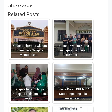
Post Views:
600
Related Posts:
Diduga Beberapa Oknum
Tahanan Wanita Kabur
Polres Siak Sengaja
dari Lapas Tangerang
Membiarkan…
Berhasil…
Dilapas terbunuhnya
Diduga Kabid DBM-SDA
narapida di dalam rutan
Kab Tangerang ada
kelas…
membagi-bagi…