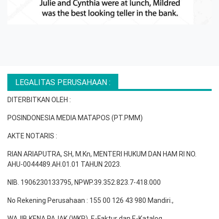
LEGALITAS PERUSAHAAN :
DITERBITKAN OLEH :
POSINDONESIA MEDIA MATAPOS (PT.PMM)
AKTE NOTARIS :
RIAN ARIAPUTRA, SH, M.Kn, MENTERI HUKUM DAN HAM RI NO.
AHU-0044489.AH.01.01 TAHUN 2023.
NIB. 1906230133795, NPWP.39.352.823.7-418.000
No Rekening Perusahaan : 155 00 126 43 980 Mandiri.,
WAJIB KENA PAJAK (WKP), E-Faktur dan E-Katalog