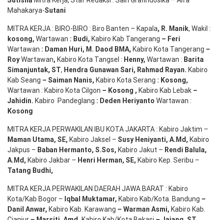
Suti
s
na
Mitra Kerja, Staf Redaksi : Sain Grafindosika – Alfa
Mahakarya-
Sutani
MITRA KERJA : BIRO-BIRO : Biro Banten – Kapala
,
R. Manik
, Wakil :
kosong
,
Wartawan
:
Budi
,
Kabiro Kab Tangerang
–
Feri
Wartawan
:
Daman Huri, M. Daod BMA,
Kabiro Kota Tangerang
–
Roy
Wartawan
,
Kabiro Kota Tangsel :
Henny
,
Wartawan :
Barita
Simanjuntak, ST
,
Hendra
Gunawan
Sari
,
Rahmad Rayan
.
Kabiro
Kab Seang
–
Saiman Nanis
,
Kabiro Kota Serang
:
Kosong
,
Wartawan : Kabiro Kota Cilgon
–
Kosong
,
Kabiro Kab Lebak
–
Jahidin
.
Kabiro Pandeglang
: Deden
Heriyanto
Wartawan :
Kosong
MITRA KERJA PERWAKILAN IBU KOTA JAKARTA : Kabiro Jaktim –
Maman Utama, SE
,
Kabiro Jaksel –
Susy Heniyanti, A.Md
,
Kabiro
Jakpus –
Baban Hermanto, S.Sos
,
Kabiro Jakut –
Rendi
Balula
,
A.Md
,
Kabiro Jakbar –
Henri Herman, SE
,
Kabiro Kep. Seribu –
Tatang Budhi
,
MITRA KERJA PERWAKILAN DAERAH JAWA BARAT : Kabiro
Kota/Kab Bogor –
Iqbal
Muktamar
,
Kabiro Kab/Kota. Bandung
–
Danil Anwar
,
Kabiro Kab. Karawang
–
Warman Asmi
,
Kabiro Kab.
Cianjur
–
Marsiti
,
Amd
,
Kabiro Kab/Kota Bekasi
– Jajang
, ST
,