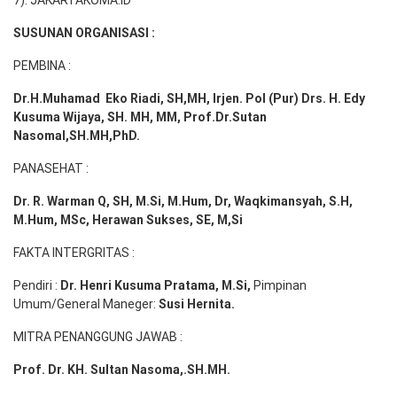
7). JAKARTAKOMA.ID
SUSUNAN ORGANISASI :
PEMBINA :
Dr.H.Muhamad
Eko
Riadi
, SH,MH
, Irjen. Pol (Pur) Drs. H. Edy
Kusuma Wijaya, SH. MH,
MM, Prof
.
Dr.Sutan
Nasomal,SH.MH,PhD.
PANASEHAT :
Dr. R. Warman Q, SH, M.Si, M.Hum
,
Dr, Waqkimansyah, S.H,
M.Hum, MSc
,
Herawan Sukses, SE, M,Si
FAKTA INTERGRITAS :
Pendiri :
Dr. Henri
Kusuma
Pratama, M.Si
,
Pimpinan
Umum/General Maneger:
Susi
Hernita.
MITRA PENANGGUNG JAWAB :
Prof. Dr. KH. Sultan Nasoma,.SH.MH.