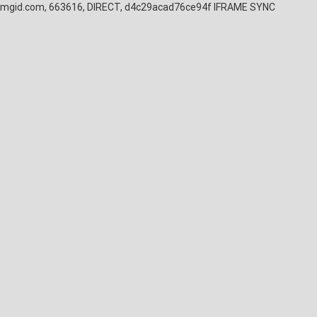
mgid.com, 663616, DIRECT, d4c29acad76ce94f
IFRAME SYNC