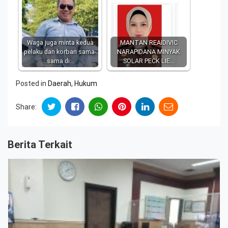
Waga juga minta kedua
MANTAN REAIDIVIC
pelaku dan korban sama-
NARAPIDANA MINYAK
sama di…
SOLAR PECK LIE…
Posted in
Daerah
,
Hukum
Share:
Berita Terkait