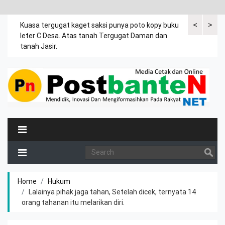
<
>
rsama
Kuasa tergugat kaget saksi punya poto kopy buku
Dalam drama 
ia
leter C Desa. Atas tanah Tergugat Daman dan
umur 4 tahun
.
tanah Jasir.
Home
Hukum
Lalainya pihak jaga tahan, Setelah dicek, ternyata 14
orang tahanan itu melarikan diri.