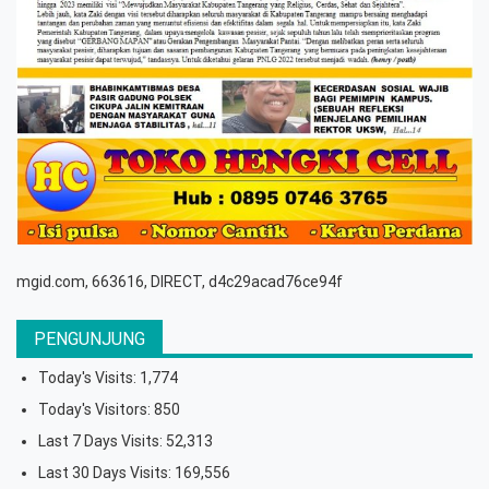
mgid.com, 663616, DIRECT, d4c29acad76ce94f
PENGUNJUNG
Today's Visits:
1,774
Today's Visitors:
850
Last 7 Days Visits:
52,313
Last 30 Days Visits:
169,556