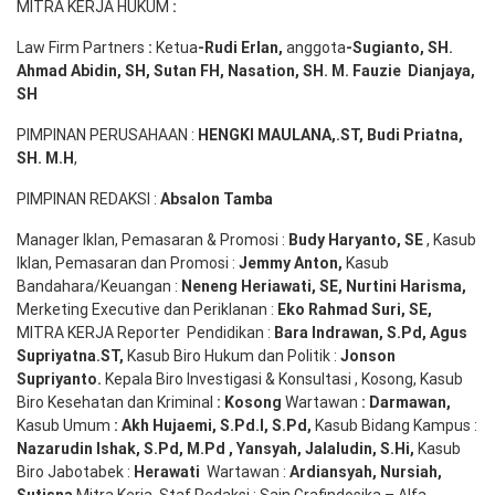
MITRA KERJA HUKUM
:
Law Firm Partners
:
Ketua
-Rudi
Erlan
,
anggota
-Sugianto
, SH.
Ahmad
Abidin
, SH,
Sutan
FH,
Nasation
, SH. M.
Fauzie
Dianjaya
,
SH
PIMPINAN PERUSAHAAN :
HENGKI MAULANA,.ST
, Budi
Pr
iatna
,
SH
. M.H
,
PIMPINAN REDAKSI :
Absalon Tamba
Manager Iklan, Pemasaran & Promosi :
Budy Haryanto, SE
, Kasub
Iklan, Pemasaran dan Promosi :
Jemmy Anton
,
Kasub
Bandahara/Keuangan :
Neneng
Heriawati
, SE,
Nurtini
Harisma
,
Merketing Executive dan Periklanan :
Eko
Rahmad Suri
,
SE,
MITRA KERJA Reporter Pendidikan :
Bara
Indrawan
,
S.Pd
,
Agus
Supriyatna
.
ST
,
Kasub Biro Hukum dan Politik :
Jonson
S
upriyanto
.
Kepala Biro Investigasi & Konsultasi , Kosong, Kasub
Biro Kesehatan dan Kriminal
:
Kosong
Wartawan
:
Darmawan
,
Kasub Umum
:
Akh Hujaemi, S.Pd.I, S.Pd
,
Kasub Bidang Kampus :
Nazarudin
Ishak
,
S.Pd
,
M.Pd
,
Yansyah
,
Jalaludin
,
S.Hi
,
Kasub
Biro Jabotabek :
Herawati
Wartawan :
Ardiansyah
,
Nursiah
,