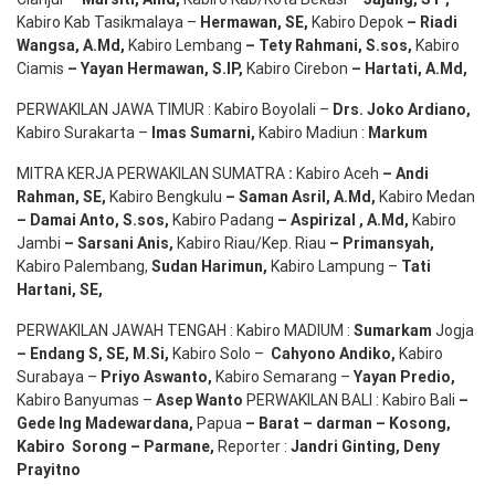
Kabiro Kab Tasikmalaya –
Hermawan
, SE,
Kabiro Depok
– Riadi
Wangsa
,
A.Md
,
Kabiro Lembang
– Tety Rahmani
, S.sos,
Kabiro
Ciamis
– Yayan Hermawan
, S.IP,
Kabiro Cirebon
–
Hartati
,
A.Md
,
PERWAKILAN JAWA TIMUR : Kabiro Boyolali –
Drs.
Joko
Ardiano
,
Kabiro Surakarta –
Imas
Sumarni
,
Kabiro Madiun :
Markum
MITRA KERJA PERWAKILAN SUMATRA
:
Kabiro Aceh
– Andi
Rahman, SE
,
Kabiro Bengkulu
– Saman Asril
,
A.Md
,
Kabiro Medan
– Damai Anto
, S.sos,
Kabiro Padang
– Aspirizal
,
A.Md
,
Kabiro
Jambi
– Sarsani Anis
,
Kabiro Riau/Kep. Riau
– Primansyah
,
Kabiro Palembang,
Sudan
Harimun
,
Kabiro Lampung –
Tati
Hartani, SE
,
PERWAKILAN JAWAH TENGAH : Kabiro MADIUM :
Sumarkam
Jogja
–
Endang
S, SE,
M.Si
,
Kabiro Solo –
Cahyono
Andiko
,
Kabiro
Surabaya –
Priyo
Aswanto
,
Kabiro Semarang –
Yayan
Predio
,
Kabiro Banyumas –
Asep
Wanto
PERWAKILAN BALI : Kabiro Bali
–
Gede
Ing
Madewardana
,
Papua
– Barat –
darman
–
Kosong
,
Kabiro
Sorong
–
Parmane
,
Reporter :
Jandri Ginting, Deny
Prayitno