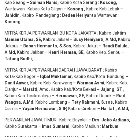
Kab Seang
–
Saiman Nanis
,
Kabiro Kota Serang
:
Kosong
,
Wartawan : Kabiro Kota Cilgon
–
Kosong
,
Kabiro Kab Lebak
–
Jahidin
.
Kabiro Pandeglang
: Deden
Heriyanto
Wartawan :
Kosong
MITRA KERJA PERWAKILAN IBU KOTA JAKARTA : Kabiro Jaktim –
Maman Utama, SE
,
Kabiro Jaksel –
Susy Heniyanti, A.Md
,
Kabiro
Jakpus –
Baban Hermanto, S.Sos
,
Kabiro Jakut –
Rendi
Balula
,
A.Md
,
Kabiro Jakbar –
Henri Herman, SE
,
Kabiro Kep. Seribu –
Tatang Budhi
,
MITRA KERJA PERWAKILAN DAERAH JAWA BARAT : Kabiro
Kota/Kab Bogor –
Iqbal
Muktamar
,
Kabiro Kab/Kota. Bandung
–
Danil Anwar
,
Kabiro Kab. Karawang
–
Warman Asmi
,
Kabiro Kab.
Cianjur
–
Marsiti
,
Amd
,
Kabiro Kab/Kota Bekasi
– Jajang
, ST
,
Kabiro Kab Tasikmalaya –
Hermawan
, SE,
Kabiro Depok
– Riadi
Wangsa
,
A.Md
,
Kabiro Lembang
– Tety Rahmani
, S.sos,
Kabiro
Ciamis
– Yayan Hermawan
, S.IP,
Kabiro Cirebon
–
Hartati
,
A.Md
,
PERWAKILAN JAWA TIMUR : Kabiro Boyolali –
Drs.
Joko
Ardiano
,
Kabiro Surakarta –
Imas
Sumarni
,
Kabiro Madiun :
Markum