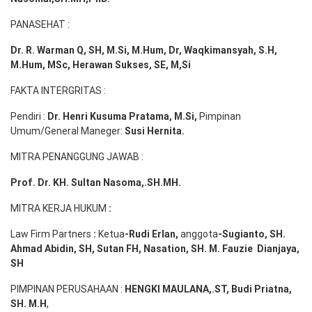
PANASEHAT :
Dr. R. Warman Q, SH, M.Si, M.Hum
,
Dr, Waqkimansyah, S.H,
M.Hum, MSc
,
Herawan Sukses, SE, M,Si
FAKTA INTERGRITAS :
Pendiri :
Dr. Henri
Kusuma
Pratama, M.Si
,
Pimpinan
Umum/General Maneger:
Susi
Hernita.
MITRA PENANGGUNG JAWAB :
Prof. Dr. KH. Sultan Nasoma,.SH.MH.
MITRA KERJA HUKUM
:
Law Firm Partners
:
Ketua
-Rudi
Erlan
,
anggota
-Sugianto
, SH.
Ahmad
Abidin
, SH,
Sutan
FH,
Nasation
, SH. M.
Fauzie
Dianjaya
,
SH
PIMPINAN PERUSAHAAN :
HENGKI MAULANA,.ST
, Budi
Pr
iatna
,
SH
. M.H
,