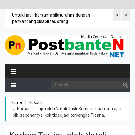
<
>
an
Untuk hadir bersama silaturahmi dengan
Bupati mengi
penyandang disabilitas orang.
khususnya ibu
rutin meman
Home
Hukum
Korban Tertipu oleh Natali Rusli, Kemungkinan ada apa
sih, sebenarnya, kok tidak jadi tersangka Pidana.