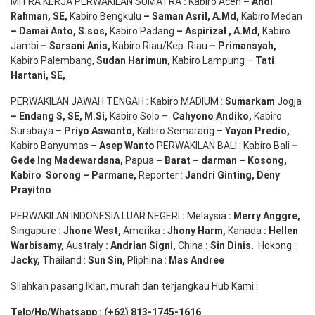
MITRA KERJA PERWAKILAN SUMATRA
:
Kabiro Aceh
– Andi
Rahman, SE
,
Kabiro Bengkulu
– Saman Asril
,
A.Md
,
Kabiro Medan
– Damai Anto
, S.sos,
Kabiro Padang
– Aspirizal
,
A.Md
,
Kabiro
Jambi
– Sarsani Anis
,
Kabiro Riau/Kep. Riau
– Primansyah
,
Kabiro Palembang,
Sudan
Harimun
,
Kabiro Lampung –
Tati
Hartani, SE
,
PERWAKILAN JAWAH TENGAH : Kabiro MADIUM :
Sumarkam
Jogja
–
Endang
S, SE,
M.Si
,
Kabiro Solo –
Cahyono
Andiko
,
Kabiro
Surabaya –
Priyo
Aswanto
,
Kabiro Semarang –
Yayan
Predio
,
Kabiro Banyumas –
Asep
Wanto
PERWAKILAN BALI : Kabiro Bali
–
Gede
Ing
Madewardana
,
Papua
– Barat –
darman
–
Kosong
,
Kabiro
Sorong
–
Parmane
,
Reporter :
Jandri Ginting, Deny
Prayitno
PERWAKILAN INDONESIA LUAR NEGERI
:
Melaysia
: Merry
Anggre
,
Singapure
:
Jhone
West,
Amerika
:
Jhony
Harm,
Kanada
: Hellen
Warbisamy
,
Australy
:
Andrian
Signi
,
China
: Sin
Dinis
.
Hokong :
Jacky,
Thailand :
Sun Sin,
Pliphina :
Mas Andree
Silahkan pasang Iklan, murah dan terjangkau Hub Kami :
Telp/Hp/Whatsapp : (+62) 813-1745-1616