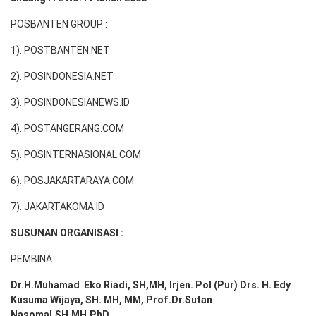
POSBANTEN GROUP :
1). POSTBANTEN.NET
2). POSINDONESIA.NET
3). POSINDONESIANEWS.ID
4). POSTANGERANG.COM
5). POSINTERNASIONAL.COM
6). POSJAKARTARAYA.COM
7). JAKARTAKOMA.ID
SUSUNAN ORGANISASI :
PEMBINA :
Dr.H.Muhamad
Eko
Riadi
, SH,MH
, Irjen. Pol (Pur) Drs. H. Edy
Kusuma Wijaya, SH. MH,
MM, Prof
.
Dr.Sutan
Nasomal,SH.MH,PhD.