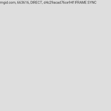
mgid.com, 663616, DIRECT, d4c29acad76ce94f
IFRAME SYNC