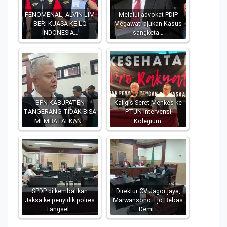
FENOMENAL, ALVIN LIM
Melalui advokat PDIP
BERI KUASA KE LQ
Megawati ajukan Kasus
INDONESIA…
sangketa…
BPN KABUPATEN
Kaligis Seret Menkes ke
TANGERANG TIDAK BISA
PTUN Intervensi
MEMBATALKAN…
Kolegium.
SPDP di kembalikan
Direktur CV Jagor jaya,
Jaksa ke penyidik polres
Marwansono Tjo Bebas
Tangsel.…
Demi…