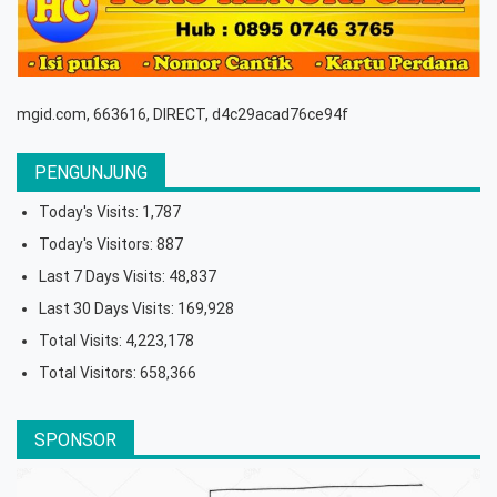
mgid.com, 663616, DIRECT, d4c29acad76ce94f
PENGUNJUNG
Today's Visits:
1,787
Today's Visitors:
887
Last 7 Days Visits:
48,837
Last 30 Days Visits:
169,928
Total Visits:
4,223,178
Total Visitors:
658,366
SPONSOR