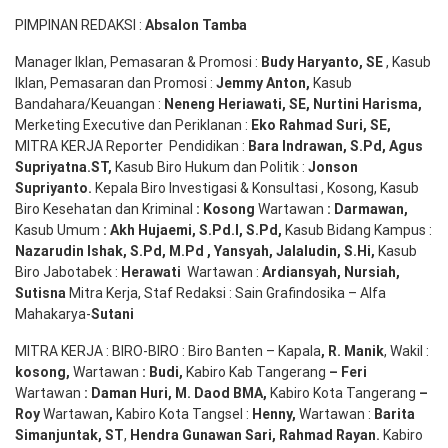
PIMPINAN REDAKSI :
Absalon Tamba
Manager Iklan, Pemasaran & Promosi :
Budy Haryanto, SE
, Kasub
Iklan, Pemasaran dan Promosi :
Jemmy Anton
,
Kasub
Bandahara/Keuangan :
Neneng
Heriawati
, SE,
Nurtini
Harisma
,
Merketing Executive dan Periklanan :
Eko
Rahmad Suri
,
SE,
MITRA KERJA Reporter Pendidikan :
Bara
Indrawan
,
S.Pd
,
Agus
Supriyatna
.
ST
,
Kasub Biro Hukum dan Politik :
Jonson
S
upriyanto
.
Kepala Biro Investigasi & Konsultasi , Kosong, Kasub
Biro Kesehatan dan Kriminal
:
Kosong
Wartawan
:
Darmawan
,
Kasub Umum
:
Akh Hujaemi, S.Pd.I, S.Pd
,
Kasub Bidang Kampus :
Nazarudin
Ishak
,
S.Pd
,
M.Pd
,
Yansyah
,
Jalaludin
,
S.Hi
,
Kasub
Biro Jabotabek :
Herawati
Wartawan :
Ardiansyah
,
Nursiah
,
Suti
s
na
Mitra Kerja, Staf Redaksi : Sain Grafindosika – Alfa
Mahakarya-
Sutani
MITRA KERJA : BIRO-BIRO : Biro Banten – Kapala
,
R. Manik
, Wakil :
kosong
,
Wartawan
:
Budi
,
Kabiro Kab Tangerang
–
Feri
Wartawan
:
Daman Huri, M. Daod BMA,
Kabiro Kota Tangerang
–
Roy
Wartawan
,
Kabiro Kota Tangsel :
Henny
,
Wartawan :
Barita
Simanjuntak, ST
,
Hendra
Gunawan
Sari
,
Rahmad Rayan
.
Kabiro