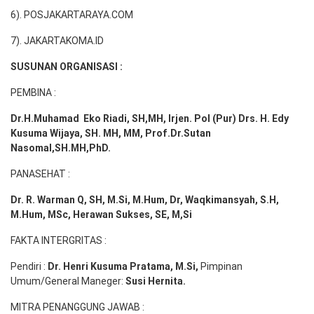
6). POSJAKARTARAYA.COM
7). JAKARTAKOMA.ID
SUSUNAN ORGANISASI :
PEMBINA :
Dr.H.Muhamad
Eko
Riadi
, SH,MH
, Irjen. Pol (Pur) Drs. H. Edy
Kusuma Wijaya, SH. MH,
MM, Prof
.
Dr.Sutan
Nasomal,SH.MH,PhD.
PANASEHAT :
Dr. R. Warman Q, SH, M.Si, M.Hum
,
Dr, Waqkimansyah, S.H,
M.Hum, MSc
,
Herawan Sukses, SE, M,Si
FAKTA INTERGRITAS :
Pendiri :
Dr. Henri
Kusuma
Pratama, M.Si
,
Pimpinan
Umum/General Maneger:
Susi
Hernita.
MITRA PENANGGUNG JAWAB :