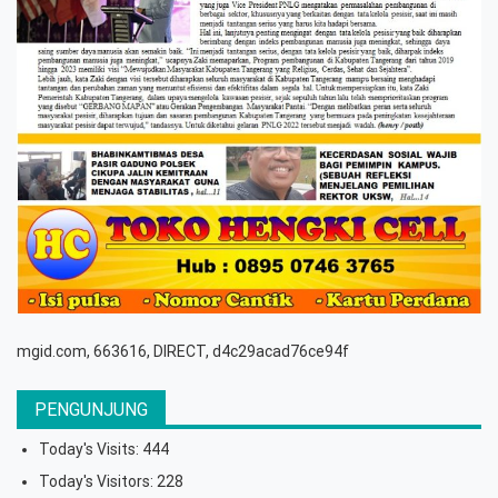
mgid.com, 663616, DIRECT, d4c29acad76ce94f
PENGUNJUNG
Today's Visits:
444
Today's Visitors:
228