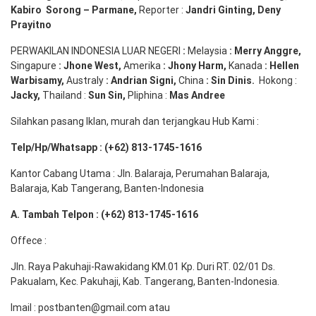
Kabiro
Sorong
–
Parmane
,
Reporter :
Jandri Ginting, Deny
Prayitno
PERWAKILAN INDONESIA LUAR NEGERI
:
Melaysia
: Merry
Anggre
,
Singapure
:
Jhone
West,
Amerika
:
Jhony
Harm,
Kanada
: Hellen
Warbisamy
,
Australy
:
Andrian
Signi
,
China
: Sin
Dinis
.
Hokong :
Jacky,
Thailand :
Sun Sin,
Pliphina :
Mas Andree
Silahkan pasang Iklan, murah dan terjangkau Hub Kami :
Telp/Hp/Whatsapp : (+62) 813-1745-1616
Kantor Cabang Utama : Jln. Balaraja, Perumahan Balaraja,
Balaraja, Kab Tangerang, Banten-Indonesia
A. Tambah Telpon : (+62) 813-1745-1616
Offece :
Jln. Raya Pakuhaji-Rawakidang KM.01 Kp. Duri RT. 02/01 Ds.
Pakualam, Kec. Pakuhaji, Kab. Tangerang, Banten-Indonesia.
Imail : postbanten@gmail.com atau