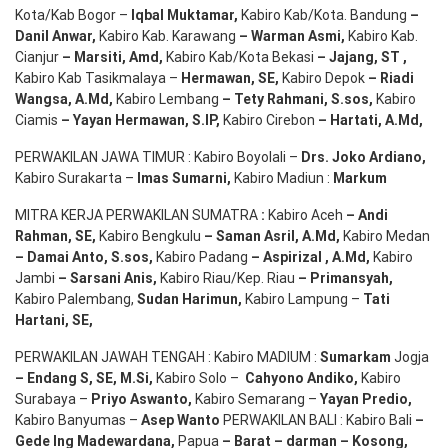
Kota/Kab Bogor –
Iqbal
Muktamar
,
Kabiro Kab/Kota. Bandung
–
Danil Anwar
,
Kabiro Kab. Karawang
–
Warman Asmi
,
Kabiro Kab.
Cianjur
–
Marsiti
,
Amd
,
Kabiro Kab/Kota Bekasi
– Jajang
, ST
,
Kabiro Kab Tasikmalaya –
Hermawan
, SE,
Kabiro Depok
– Riadi
Wangsa
,
A.Md
,
Kabiro Lembang
– Tety Rahmani
, S.sos,
Kabiro
Ciamis
– Yayan Hermawan
, S.IP,
Kabiro Cirebon
–
Hartati
,
A.Md
,
PERWAKILAN JAWA TIMUR : Kabiro Boyolali –
Drs.
Joko
Ardiano
,
Kabiro Surakarta –
Imas
Sumarni
,
Kabiro Madiun :
Markum
MITRA KERJA PERWAKILAN SUMATRA
:
Kabiro Aceh
– Andi
Rahman, SE
,
Kabiro Bengkulu
– Saman Asril
,
A.Md
,
Kabiro Medan
– Damai Anto
, S.sos,
Kabiro Padang
– Aspirizal
,
A.Md
,
Kabiro
Jambi
– Sarsani Anis
,
Kabiro Riau/Kep. Riau
– Primansyah
,
Kabiro Palembang,
Sudan
Harimun
,
Kabiro Lampung –
Tati
Hartani, SE
,
PERWAKILAN JAWAH TENGAH : Kabiro MADIUM :
Sumarkam
Jogja
–
Endang
S, SE,
M.Si
,
Kabiro Solo –
Cahyono
Andiko
,
Kabiro
Surabaya –
Priyo
Aswanto
,
Kabiro Semarang –
Yayan
Predio
,
Kabiro Banyumas –
Asep
Wanto
PERWAKILAN BALI : Kabiro Bali
–
Gede
Ing
Madewardana
,
Papua
– Barat –
darman
–
Kosong
,