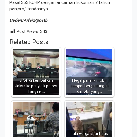
Pasal 363 KUHP dengan ancaman hukuman 7 tahun
penjara,” tandasnya.
Deden/Arfaiz/postb
Post Views:
343
Related Posts:
SPDP di kembalikan
Hegel pemilik mobil
Jaksa ke penyidik polres
sempat bergantungan
Tangsel.…
dimobil yang…
Lalu warga ubar terus