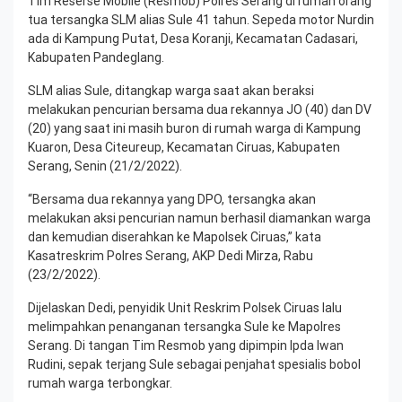
Tim Reserse Mobile (Resmob) Polres Serang di rumah orang
tua tersangka SLM alias Sule 41 tahun. Sepeda motor Nurdin
ada di Kampung Putat, Desa Koranji, Kecamatan Cadasari,
Kabupaten Pandeglang.
SLM alias Sule, ditangkap warga saat akan beraksi
melakukan pencurian bersama dua rekannya JO (40) dan DV
(20) yang saat ini masih buron di rumah warga di Kampung
Kuaron, Desa Citeureup, Kecamatan Ciruas, Kabupaten
Serang, Senin (21/2/2022).
“Bersama dua rekannya yang DPO, tersangka akan
melakukan aksi pencurian namun berhasil diamankan warga
dan kemudian diserahkan ke Mapolsek Ciruas,” kata
Kasatreskrim Polres Serang, AKP Dedi Mirza, Rabu
(23/2/2022).
Dijelaskan Dedi, penyidik Unit Reskrim Polsek Ciruas lalu
melimpahkan penanganan tersangka Sule ke Mapolres
Serang. Di tangan Tim Resmob yang dipimpin Ipda Iwan
Rudini, sepak terjang Sule sebagai penjahat spesialis bobol
rumah warga terbongkar.