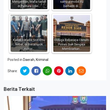
Mengerikan, Mafia tanah
sampai mobil itu
di Pantura Udin…
berhenti di…
Kakak beradik test ilmu
Diduga Beberapa Oknum
kebal, ia merampok
Polres Siak Sengaja
motor…
Membiarkan…
Posted in
Daerah
,
Kriminal
Share:
Berita Terkait