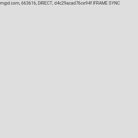
mgid.com, 663616, DIRECT, d4c29acad76ce94f
IFRAME SYNC