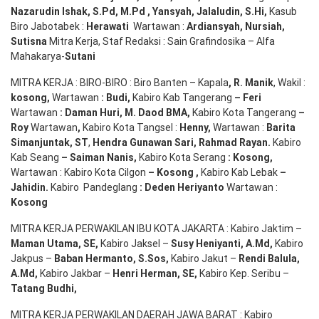
Nazarudin
Ishak
,
S.Pd
,
M.Pd
,
Yansyah
,
Jalaludin
,
S.Hi
,
Kasub
Biro Jabotabek :
Herawati
Wartawan :
Ardiansyah
,
Nursiah
,
Suti
s
na
Mitra Kerja, Staf Redaksi : Sain Grafindosika – Alfa
Mahakarya-
Sutani
MITRA KERJA : BIRO-BIRO : Biro Banten – Kapala
,
R. Manik
, Wakil :
kosong
,
Wartawan
:
Budi
,
Kabiro Kab Tangerang
–
Feri
Wartawan
:
Daman Huri, M. Daod BMA,
Kabiro Kota Tangerang
–
Roy
Wartawan
,
Kabiro Kota Tangsel :
Henny
,
Wartawan :
Barita
Simanjuntak, ST
,
Hendra
Gunawan
Sari
,
Rahmad Rayan
.
Kabiro
Kab Seang
–
Saiman Nanis
,
Kabiro Kota Serang
:
Kosong
,
Wartawan : Kabiro Kota Cilgon
–
Kosong
,
Kabiro Kab Lebak
–
Jahidin
.
Kabiro Pandeglang
: Deden
Heriyanto
Wartawan :
Kosong
MITRA KERJA PERWAKILAN IBU KOTA JAKARTA : Kabiro Jaktim –
Maman Utama, SE
,
Kabiro Jaksel –
Susy Heniyanti, A.Md
,
Kabiro
Jakpus –
Baban Hermanto, S.Sos
,
Kabiro Jakut –
Rendi
Balula
,
A.Md
,
Kabiro Jakbar –
Henri Herman, SE
,
Kabiro Kep. Seribu –
Tatang Budhi
,
MITRA KERJA PERWAKILAN DAERAH JAWA BARAT : Kabiro