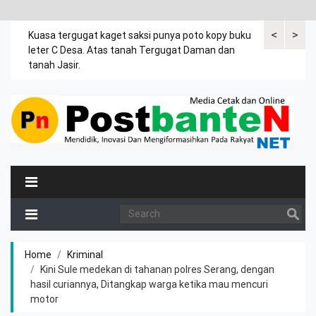
<
>
rsama
Kuasa tergugat kaget saksi punya poto kopy buku
Dalam drama 
ia
leter C Desa. Atas tanah Tergugat Daman dan
umur 4 tahun
.
tanah Jasir.
Home
Kriminal
Kini Sule medekan di tahanan polres Serang, dengan
hasil curiannya, Ditangkap warga ketika mau mencuri
motor