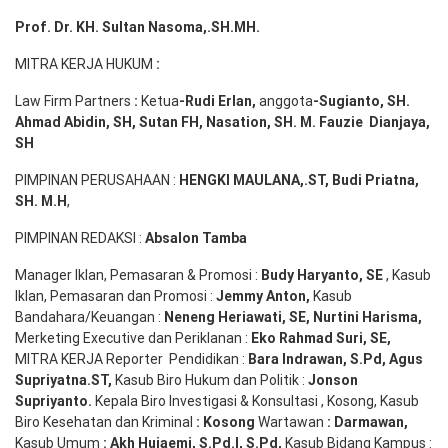
Prof. Dr. KH. Sultan Nasoma,.SH.MH.
MITRA KERJA HUKUM
:
Law Firm Partners
:
Ketua
-Rudi
Erlan
,
anggota
-Sugianto
, SH.
Ahmad
Abidin
, SH,
Sutan
FH,
Nasation
, SH. M.
Fauzie
Dianjaya
,
SH
PIMPINAN PERUSAHAAN :
HENGKI MAULANA,.ST
, Budi
Pr
iatna
,
SH
. M.H
,
PIMPINAN REDAKSI :
Absalon Tamba
Manager Iklan, Pemasaran & Promosi :
Budy Haryanto, SE
, Kasub
Iklan, Pemasaran dan Promosi :
Jemmy Anton
,
Kasub
Bandahara/Keuangan :
Neneng
Heriawati
, SE,
Nurtini
Harisma
,
Merketing Executive dan Periklanan :
Eko
Rahmad Suri
,
SE,
MITRA KERJA Reporter Pendidikan :
Bara
Indrawan
,
S.Pd
,
Agus
Supriyatna
.
ST
,
Kasub Biro Hukum dan Politik :
Jonson
S
upriyanto
.
Kepala Biro Investigasi & Konsultasi , Kosong, Kasub
Biro Kesehatan dan Kriminal
:
Kosong
Wartawan
:
Darmawan
,
Kasub Umum
:
Akh Hujaemi, S.Pd.I, S.Pd
,
Kasub Bidang Kampus :