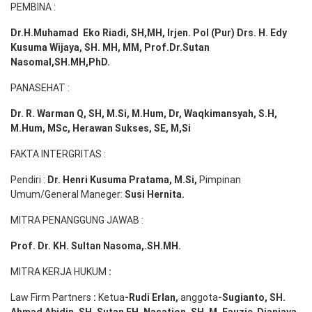
PEMBINA :
Dr.H.Muhamad
Eko
Riadi
, SH,MH
, Irjen. Pol (Pur) Drs. H. Edy
Kusuma Wijaya, SH. MH,
MM, Prof
.
Dr.Sutan
Nasomal,SH.MH,PhD.
PANASEHAT :
Dr. R. Warman Q, SH, M.Si, M.Hum
,
Dr, Waqkimansyah, S.H,
M.Hum, MSc
,
Herawan Sukses, SE, M,Si
FAKTA INTERGRITAS :
Pendiri :
Dr. Henri
Kusuma
Pratama, M.Si
,
Pimpinan
Umum/General Maneger:
Susi
Hernita.
MITRA PENANGGUNG JAWAB :
Prof. Dr. KH. Sultan Nasoma,.SH.MH.
MITRA KERJA HUKUM
:
Law Firm Partners
:
Ketua
-Rudi
Erlan
,
anggota
-Sugianto
, SH.
Ahmad
Abidin
, SH,
Sutan
FH,
Nasation
, SH. M.
Fauzie
Dianjaya
,