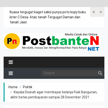
<
>
rsama
Kuasa tergugat kaget saksi punya poto kopy buku
Dalam drama 
ia
leter C Desa. Atas tanah Tergugat Daman dan
umur 4 tahun
.
tanah Jasir.
Home
Politik
Kepala Dearah agar membayar belanja Fisik Bangunan,
akhir batas pembayaran sampai 28 Desember 2021