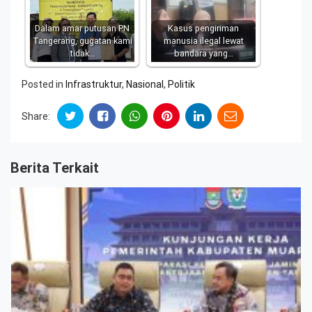
Dalam amar putusan PN
Kasus pengiriman
Tangerang, gugatan kami
manusia ilegal lewat
tidak…
bandara yang…
Posted in
Infrastruktur
,
Nasional
,
Politik
Share:
Berita Terkait