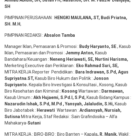
SH
PIMPINAN PERUSAHAAN :
HENGKI MAULANA,.ST
, Budi
Pr
iatna
,
SH
. M.H
,
PIMPINAN REDAKSI :
Absalon Tamba
Manager Iklan, Pemasaran & Promosi :
Budy Haryanto, SE
, Kasub
Iklan, Pemasaran dan Promosi :
Jemmy Anton
,
Kasub
Bandahara/Keuangan :
Neneng
Heriawati
, SE,
Nurtini
Harisma
,
Merketing Executive dan Periklanan :
Eko
Rahmad Suri
,
SE,
MITRA KERJA Reporter Pendidikan :
Bara
Indrawan
,
S.Pd
,
Agus
Supriyatna
.
ST
,
Kasub Biro Hukum dan Politik :
Jonson
S
upriyanto
.
Kepala Biro Investigasi & Konsultasi , Kosong, Kasub
Biro Kesehatan dan Kriminal
:
Kosong
Wartawan
:
Darmawan
,
Kasub Umum
:
Akh Hujaemi, S.Pd.I, S.Pd
,
Kasub Bidang Kampus :
Nazarudin
Ishak
,
S.Pd
,
M.Pd
,
Yansyah
,
Jalaludin
,
S.Hi
,
Kasub
Biro Jabotabek :
Herawati
Wartawan :
Ardiansyah
,
Nursiah
,
Suti
s
na
Mitra Kerja, Staf Redaksi : Sain Grafindosika – Alfa
Mahakarya-
Sutani
MITRA KERJA : BIRO-BIRO : Biro Banten – Kapala
,
R. Manik
, Wakil :