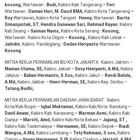
kosong
,
Wartawan
:
Budi
,
Kabiro Kab Tangerang
–
Feri
Wartawan
:
Daman Huri, M. Daod BMA,
Kabiro Kota Tangerang
–
Roy
Wartawan
,
Kabiro Kota Tangsel :
Henny
,
Wartawan :
Barita
Simanjuntak, ST
,
Hendra
Gunawan
Sari
,
Rahmad Rayan
.
Kabiro
Kab Seang
–
Saiman Nanis
,
Kabiro Kota Serang
:
Kosong
,
Wartawan : Kabiro Kota Cilgon
–
Kosong
,
Kabiro Kab Lebak
–
Jahidin
.
Kabiro Pandeglang
: Deden
Heriyanto
Wartawan :
Kosong
MITRA KERJA PERWAKILAN IBU KOTA JAKARTA : Kabiro Jaktim –
Maman Utama, SE
,
Kabiro Jaksel –
Susy Heniyanti, A.Md
,
Kabiro
Jakpus –
Baban Hermanto, S.Sos
,
Kabiro Jakut –
Rendi
Balula
,
A.Md
,
Kabiro Jakbar –
Henri Herman, SE
,
Kabiro Kep. Seribu –
Tatang Budhi
,
MITRA KERJA PERWAKILAN DAERAH JAWA BARAT : Kabiro
Kota/Kab Bogor –
Iqbal
Muktamar
,
Kabiro Kab/Kota. Bandung
–
Danil Anwar
,
Kabiro Kab. Karawang
–
Warman Asmi
,
Kabiro Kab.
Cianjur
–
Marsiti
,
Amd
,
Kabiro Kab/Kota Bekasi
– Jajang
, ST
,
Kabiro Kab Tasikmalaya –
Hermawan
, SE,
Kabiro Depok
– Riadi
Wangsa
,
A.Md
,
Kabiro Lembang
– Tety Rahmani
, S.sos,
Kabiro
Ciamis
– Yayan Hermawan
, S.IP,
Kabiro Cirebon
–
Hartati
,
A.Md
,