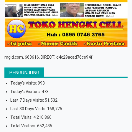
mgid.com, 663616, DIRECT, d4c29acad76ce94f
PENGUNJUNG
Today's Visits:
993
Today's Visitors:
473
Last 7 Days Visits:
51,532
Last 30 Days Visits:
168,775
Total Visits:
4,210,860
Total Visitors:
652,485