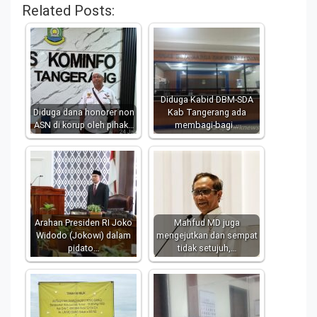
Related Posts:
Diduga Kabid DBM-SDA
Diduga dana honorer non
Kab Tangerang ada
ASN di korup oleh pihak…
membagi-bagi…
Arahan Presiden RI Joko
Mahfud MD juga
Widodo (Jokowi) dalam
mengejutkan dan sempat
pidato…
tidak setujuh,…