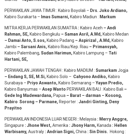
PERWAKILAN JAWA TIMUR : Kabiro Boyolali –
Drs.
Joko
Ardiano
,
Kabiro Surakarta –
Imas
Sumarni
,
Kabiro Madiun :
Markum
MITRA KERJA PERWAKILAN SUMATRA
:
Kabiro Aceh
– Andi
Rahman, SE
,
Kabiro Bengkulu
– Saman Asril
,
A.Md
,
Kabiro Medan
– Damai Anto
, S.sos,
Kabiro Padang
– Aspirizal
,
A.Md
,
Kabiro
Jambi
– Sarsani Anis
,
Kabiro Riau/Kep. Riau
– Primansyah
,
Kabiro Palembang,
Sudan
Harimun
,
Kabiro Lampung –
Tati
Hartani, SE
,
PERWAKILAN JAWAH TENGAH : Kabiro MADIUM :
Sumarkam
Jogja
–
Endang
S, SE,
M.Si
,
Kabiro Solo –
Cahyono
Andiko
,
Kabiro
Surabaya –
Priyo
Aswanto
,
Kabiro Semarang –
Yayan
Predio
,
Kabiro Banyumas –
Asep
Wanto
PERWAKILAN BALI : Kabiro Bali
–
Gede
Ing
Madewardana
,
Papua
– Barat –
darman
–
Kosong
,
Kabiro
Sorong
–
Parmane
,
Reporter :
Jandri Ginting, Deny
Prayitno
PERWAKILAN INDONESIA LUAR NEGERI
:
Melaysia
: Merry
Anggre
,
Singapure
:
Jhone
West,
Amerika
:
Jhony
Harm,
Kanada
: Hellen
Warbisamy
,
Australy
:
Andrian
Signi
,
China
: Sin
Dinis
.
Hokong :