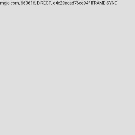
mgid.com, 663616, DIRECT, d4c29acad76ce94f
IFRAME SYNC