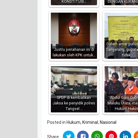
KONSTITUSI…
DENGAN KURAN
Dalam amar putu
Justru penahanan ini di
Tangerang, gugat
lakukan oleh KPK untuk…
tidak…
SPDP di kembalikan
Abdul Gani Gub
Jaksa ke penyidik polres
Maluku Utara, m
Tangsel.…
Hukum Haki
Posted in
Hukum
,
Kriminal
,
Nasional
Share: