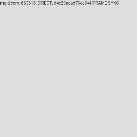
mgid.com, 663616, DIRECT, d4c29acad76ce94f
IFRAME SYNC