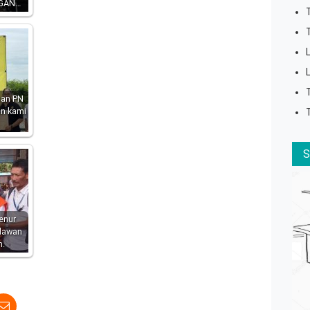
GAN…
san PN
an kami
enur
elawan
m.