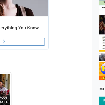
mgi
APKAN
UPSI