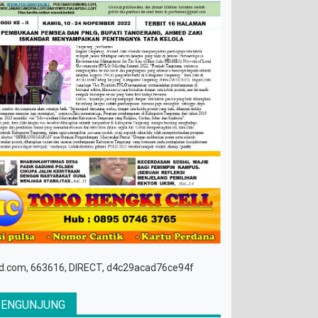
d.com, 663616, DIRECT, d4c29acad76ce94f
PENGUNJUNG