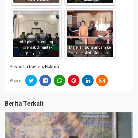
Ahli pidana tentang
Forensik di mintak
Majelis hakim ancam ke
penyidik di…
2 saksi polisi. Klau tidak…
Posted in
Daerah
,
Hukum
Share:
Berita Terkait