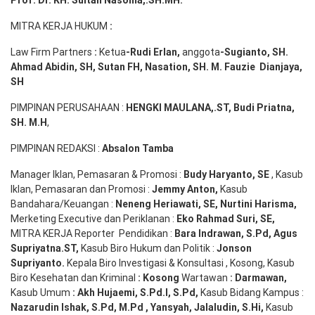
Prof. Dr. KH. Sultan Nasoma,.SH.MH.
MITRA KERJA HUKUM
:
Law Firm Partners
:
Ketua
-Rudi
Erlan
,
anggota
-Sugianto
, SH.
Ahmad
Abidin
, SH,
Sutan
FH,
Nasation
, SH. M.
Fauzie
Dianjaya
,
SH
PIMPINAN PERUSAHAAN :
HENGKI MAULANA,.ST
, Budi
Pr
iatna
,
SH
. M.H
,
PIMPINAN REDAKSI :
Absalon Tamba
Manager Iklan, Pemasaran & Promosi :
Budy Haryanto, SE
, Kasub
Iklan, Pemasaran dan Promosi :
Jemmy Anton
,
Kasub
Bandahara/Keuangan :
Neneng
Heriawati
, SE,
Nurtini
Harisma
,
Merketing Executive dan Periklanan :
Eko
Rahmad Suri
,
SE,
MITRA KERJA Reporter Pendidikan :
Bara
Indrawan
,
S.Pd
,
Agus
Supriyatna
.
ST
,
Kasub Biro Hukum dan Politik :
Jonson
S
upriyanto
.
Kepala Biro Investigasi & Konsultasi , Kosong, Kasub
Biro Kesehatan dan Kriminal
:
Kosong
Wartawan
:
Darmawan
,
Kasub Umum
:
Akh Hujaemi, S.Pd.I, S.Pd
,
Kasub Bidang Kampus :
Nazarudin
Ishak
,
S.Pd
,
M.Pd
,
Yansyah
,
Jalaludin
,
S.Hi
,
Kasub