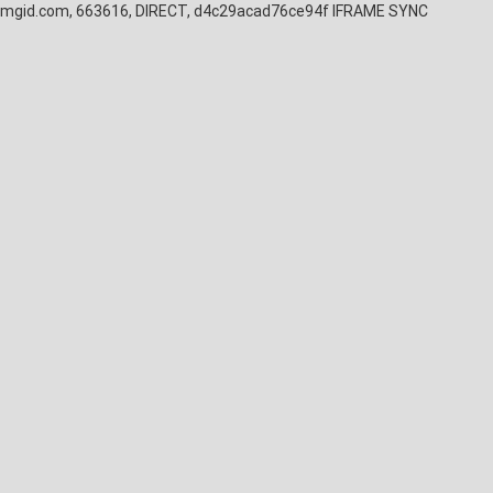
mgid.com, 663616, DIRECT, d4c29acad76ce94f
IFRAME SYNC