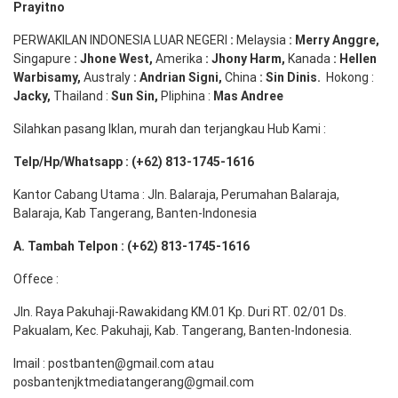
Prayitno
PERWAKILAN INDONESIA LUAR NEGERI
:
Melaysia
: Merry
Anggre
,
Singapure
:
Jhone
West,
Amerika
:
Jhony
Harm,
Kanada
: Hellen
Warbisamy
,
Australy
:
Andrian
Signi
,
China
: Sin
Dinis
.
Hokong :
Jacky,
Thailand :
Sun Sin,
Pliphina :
Mas Andree
Silahkan pasang Iklan, murah dan terjangkau Hub Kami :
Telp/Hp/Whatsapp : (+62) 813-1745-1616
Kantor Cabang Utama : Jln. Balaraja, Perumahan Balaraja,
Balaraja, Kab Tangerang, Banten-Indonesia
A. Tambah Telpon : (+62) 813-1745-1616
Offece :
Jln. Raya Pakuhaji-Rawakidang KM.01 Kp. Duri RT. 02/01 Ds.
Pakualam, Kec. Pakuhaji, Kab. Tangerang, Banten-Indonesia.
Imail : postbanten@gmail.com atau
posbantenjktmediatangerang@gmail.com