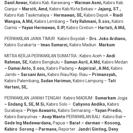
Danil Anwar
,
Kabiro Kab. Karawang
–
Warman Asmi
,
Kabiro Kab.
Cianjur
–
Marsiti
,
Amd
,
Kabiro Kab/Kota Bekasi
– Jajang
, ST
,
Kabiro Kab Tasikmalaya –
Hermawan
, SE,
Kabiro Depok
– Riadi
Wangsa
,
A.Md
,
Kabiro Lembang
– Tety Rahmani
, S.sos,
Kabiro
Ciamis
– Yayan Hermawan
, S.IP,
Kabiro Cirebon
–
Hartati
,
A.Md
,
PERWAKILAN JAWA TIMUR : Kabiro Boyolali –
Drs.
Joko
Ardiano
,
Kabiro Surakarta –
Imas
Sumarni
,
Kabiro Madiun :
Markum
MITRA KERJA PERWAKILAN SUMATRA
:
Kabiro Aceh
– Andi
Rahman, SE
,
Kabiro Bengkulu
– Saman Asril
,
A.Md
,
Kabiro Medan
– Damai Anto
, S.sos,
Kabiro Padang
– Aspirizal
,
A.Md
,
Kabiro
Jambi
– Sarsani Anis
,
Kabiro Riau/Kep. Riau
– Primansyah
,
Kabiro Palembang,
Sudan
Harimun
,
Kabiro Lampung –
Tati
Hartani, SE
,
PERWAKILAN JAWAH TENGAH : Kabiro MADIUM :
Sumarkam
Jogja
–
Endang
S, SE,
M.Si
,
Kabiro Solo –
Cahyono
Andiko
,
Kabiro
Surabaya –
Priyo
Aswanto
,
Kabiro Semarang –
Yayan
Predio
,
Kabiro Banyumas –
Asep
Wanto
PERWAKILAN BALI : Kabiro Bali
–
Gede
Ing
Madewardana
,
Papua
– Barat –
darman
–
Kosong
,
Kabiro
Sorong
–
Parmane
,
Reporter :
Jandri Ginting, Deny