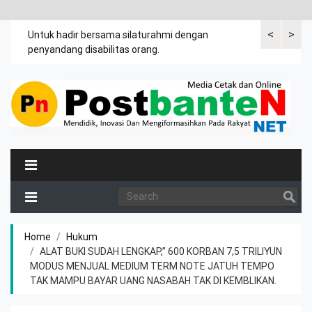
<
>
an
Untuk hadir bersama silaturahmi dengan
Bupati mengi
penyandang disabilitas orang.
khususnya ibu
rutin meman
Home
Hukum
ALAT BUKI SUDAH LENGKAP,” 600 KORBAN 7,5 TRILIYUN
MODUS MENJUAL MEDIUM TERM NOTE JATUH TEMPO
TAK MAMPU BAYAR UANG NASABAH TAK DI KEMBLIKAN.