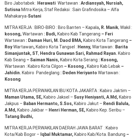
Biro Jabotabek :
Herawati
Wartawan :
Ardiansyah
,
Nursiah
,
Suti
s
na
Mitra Kerja, Staf Redaksi : Sain Grafindosika – Alfa
Mahakarya-
Sutani
MITRA KERJA : BIRO-BIRO : Biro Banten – Kapala
,
R. Manik
, Wakil :
kosong
,
Wartawan
:
Budi
,
Kabiro Kab Tangerang
–
Feri
Wartawan
:
Daman Huri, M. Daod BMA,
Kabiro Kota Tangerang
–
Roy
Wartawan
,
Kabiro Kota Tangsel :
Henny
,
Wartawan :
Barita
Simanjuntak, ST
,
Hendra
Gunawan
Sari
,
Rahmad Rayan
.
Kabiro
Kab Seang
–
Saiman Nanis
,
Kabiro Kota Serang
:
Kosong
,
Wartawan : Kabiro Kota Cilgon
–
Kosong
,
Kabiro Kab Lebak
–
Jahidin
.
Kabiro Pandeglang
: Deden
Heriyanto
Wartawan :
Kosong
MITRA KERJA PERWAKILAN IBU KOTA JAKARTA : Kabiro Jaktim –
Maman Utama, SE
,
Kabiro Jaksel –
Susy Heniyanti, A.Md
,
Kabiro
Jakpus –
Baban Hermanto, S.Sos
,
Kabiro Jakut –
Rendi
Balula
,
A.Md
,
Kabiro Jakbar –
Henri Herman, SE
,
Kabiro Kep. Seribu –
Tatang Budhi
,
MITRA KERJA PERWAKILAN DAERAH JAWA BARAT : Kabiro
Kota/Kab Bogor –
Iqbal
Muktamar
,
Kabiro Kab/Kota. Bandung
–