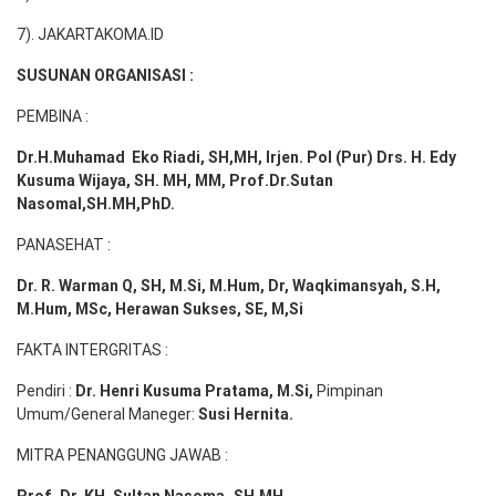
7). JAKARTAKOMA.ID
SUSUNAN ORGANISASI :
PEMBINA :
Dr.H.Muhamad
Eko
Riadi
, SH,MH
, Irjen. Pol (Pur) Drs. H. Edy
Kusuma Wijaya, SH. MH,
MM, Prof
.
Dr.Sutan
Nasomal,SH.MH,PhD.
PANASEHAT :
Dr. R. Warman Q, SH, M.Si, M.Hum
,
Dr, Waqkimansyah, S.H,
M.Hum, MSc
,
Herawan Sukses, SE, M,Si
FAKTA INTERGRITAS :
Pendiri :
Dr. Henri
Kusuma
Pratama, M.Si
,
Pimpinan
Umum/General Maneger:
Susi
Hernita.
MITRA PENANGGUNG JAWAB :