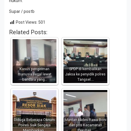
hukum.
Supar / postb
Post Views:
501
Related Posts:
Kasus pengiriman
SPDP di kembalikan
manusia ilegal lewat
Jaksa ke penyidik polres
bandara yang…
Tangsel.…
Diduga Beberapa Oknum
Mantan kades Rawa Boni
Polres Siak Sengaja
dan pns Kecamatan
Membiarkan…
Pakuhaji…