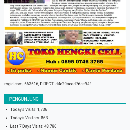
mgid.com, 663616, DIRECT, d4c29acad76ce94f
PENGUNJUNG
Today's Visits:
1,736
Today's Visitors:
863
Last 7 Days Visits:
48,786