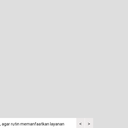
<
>
a, agar rutin memanfaatkan layanan
Kuasa tergugat kaget saksi p