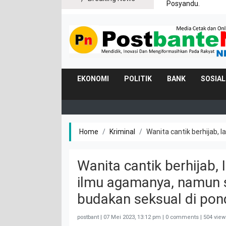
Posyandu.
EKONOMI
POLITIK
BANK
SOSIAL
Home
Kriminal
Wanita cantik berhijab, 
Wanita cantik berhijab,
ilmu agamanya, namun se
budakan seksual di pon
postbant |
07 Mei 2023, 13:12 pm
| 0 comments | 504 view