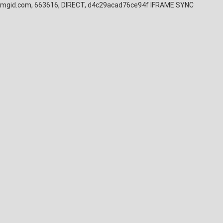
mgid.com, 663616, DIRECT, d4c29acad76ce94f
IFRAME SYNC