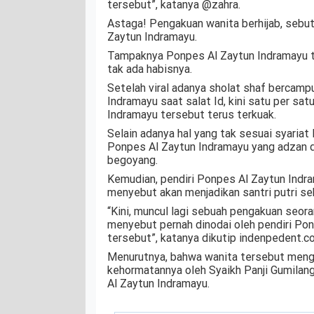
tersebut”, katanya @zahra.
Astaga! Pengakuan wanita berhijab, sebut
Zaytun Indramayu.
Tampaknya Ponpes Al Zaytun Indramayu te
tak ada habisnya.
Setelah viral adanya sholat shaf bercamp
Indramayu saat salat Id, kini satu per sa
Indramayu tersebut terus terkuak.
Selain adanya hal yang tak sesuai syariat 
Ponpes Al Zaytun Indramayu yang adzan d
begoyang.
Kemudian, pendiri Ponpes Al Zaytun Indra
menyebut akan menjadikan santri putri se
“Kini, muncul lagi sebuah pengakuan seor
menyebut pernah dinodai oleh pendiri Po
tersebut”, katanya dikutip indenpedent.co.
Menurutnya, bahwa wanita tersebut meng
kehormatannya oleh Syaikh Panji Gumilan
Al Zaytun Indramayu.