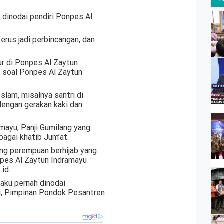
 dinodai pendiri Ponpes Al
rus jadi perbincangan, dan
ur di Ponpes Al Zaytun
tu soal Ponpes Al Zaytun
Islam, misalnya santri di
engan gerakan kaki dan
mayu, Panji Gumilang yang
bagai khatib Jum’at.
ang perempuan berhijab yang
npes Al Zaytun Indramayu
id.
aku pernah dinodai
g, Pimpinan Pondok Pesantren