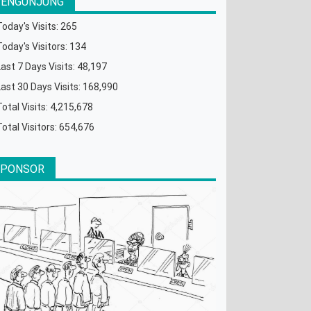
PENGUNJUNG
Today's Visits:
265
Today's Visitors:
134
Last 7 Days Visits:
48,197
Last 30 Days Visits:
168,990
Total Visits:
4,215,678
Total Visitors:
654,676
SPONSOR