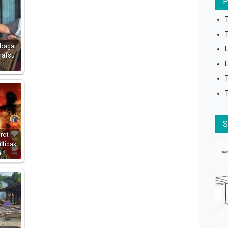
ebagai
nafsu
rot
u tidak
t.