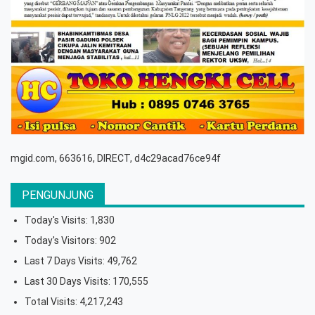
mgid.com, 663616, DIRECT, d4c29acad76ce94f
PENGUNJUNG
Today's Visits:
1,830
Today's Visitors:
902
Last 7 Days Visits:
49,762
Last 30 Days Visits:
170,555
Total Visits:
4,217,243