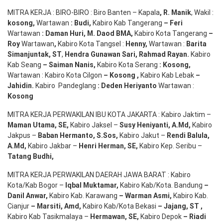
MITRA KERJA : BIRO-BIRO : Biro Banten – Kapala
,
R. Manik
, Wakil :
kosong
,
Wartawan
:
Budi
,
Kabiro Kab Tangerang
–
Feri
Wartawan
:
Daman Huri, M. Daod BMA,
Kabiro Kota Tangerang
–
Roy
Wartawan
,
Kabiro Kota Tangsel :
Henny
,
Wartawan :
Barita
Simanjuntak, ST
,
Hendra
Gunawan
Sari
,
Rahmad Rayan
.
Kabiro
Kab Seang
–
Saiman Nanis
,
Kabiro Kota Serang
:
Kosong
,
Wartawan : Kabiro Kota Cilgon
–
Kosong
,
Kabiro Kab Lebak
–
Jahidin
.
Kabiro Pandeglang
: Deden
Heriyanto
Wartawan :
Kosong
MITRA KERJA PERWAKILAN IBU KOTA JAKARTA : Kabiro Jaktim –
Maman Utama, SE
,
Kabiro Jaksel –
Susy Heniyanti, A.Md
,
Kabiro
Jakpus –
Baban Hermanto, S.Sos
,
Kabiro Jakut –
Rendi
Balula
,
A.Md
,
Kabiro Jakbar –
Henri Herman, SE
,
Kabiro Kep. Seribu –
Tatang Budhi
,
MITRA KERJA PERWAKILAN DAERAH JAWA BARAT : Kabiro
Kota/Kab Bogor –
Iqbal
Muktamar
,
Kabiro Kab/Kota. Bandung
–
Danil Anwar
,
Kabiro Kab. Karawang
–
Warman Asmi
,
Kabiro Kab.
Cianjur
–
Marsiti
,
Amd
,
Kabiro Kab/Kota Bekasi
– Jajang
, ST
,
Kabiro Kab Tasikmalaya –
Hermawan
, SE,
Kabiro Depok
– Riadi