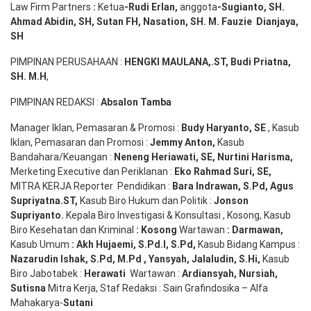
Law Firm Partners
:
Ketua
-Rudi
Erlan
,
anggota
-Sugianto
, SH.
Ahmad
Abidin
, SH,
Sutan
FH,
Nasation
, SH. M.
Fauzie
Dianjaya
,
SH
PIMPINAN PERUSAHAAN :
HENGKI MAULANA,.ST
, Budi
Pr
iatna
,
SH
. M.H
,
PIMPINAN REDAKSI :
Absalon Tamba
Manager Iklan, Pemasaran & Promosi :
Budy Haryanto, SE
, Kasub
Iklan, Pemasaran dan Promosi :
Jemmy Anton
,
Kasub
Bandahara/Keuangan :
Neneng
Heriawati
, SE,
Nurtini
Harisma
,
Merketing Executive dan Periklanan :
Eko
Rahmad Suri
,
SE,
MITRA KERJA Reporter Pendidikan :
Bara
Indrawan
,
S.Pd
,
Agus
Supriyatna
.
ST
,
Kasub Biro Hukum dan Politik :
Jonson
S
upriyanto
.
Kepala Biro Investigasi & Konsultasi , Kosong, Kasub
Biro Kesehatan dan Kriminal
:
Kosong
Wartawan
:
Darmawan
,
Kasub Umum
:
Akh Hujaemi, S.Pd.I, S.Pd
,
Kasub Bidang Kampus :
Nazarudin
Ishak
,
S.Pd
,
M.Pd
,
Yansyah
,
Jalaludin
,
S.Hi
,
Kasub
Biro Jabotabek :
Herawati
Wartawan :
Ardiansyah
,
Nursiah
,
Suti
s
na
Mitra Kerja, Staf Redaksi : Sain Grafindosika – Alfa
Mahakarya-
Sutani