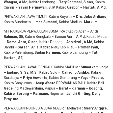
Wangsa
,
A.Md
,
Kabiro Lembang
– Tety Rahmani
, S.sos,
Kabiro
Ciamis
– Yayan Hermawan
, S.IP,
Kabiro Cirebon
–
Hartati
,
A.Md
,
PERWAKILAN JAWA TIMUR : Kabiro Boyolali –
Drs.
Joko
Ardiano
,
Kabiro Surakarta –
Imas
Sumarni
,
Kabiro Madiun :
Markum
MITRA KERJA PERWAKILAN SUMATRA
:
Kabiro Aceh
– Andi
Rahman, SE
,
Kabiro Bengkulu
– Saman Asril
,
A.Md
,
Kabiro Medan
– Damai Anto
, S.sos,
Kabiro Padang
– Aspirizal
,
A.Md
,
Kabiro
Jambi
– Sarsani Anis
,
Kabiro Riau/Kep. Riau
– Primansyah
,
Kabiro Palembang,
Sudan
Harimun
,
Kabiro Lampung –
Tati
Hartani, SE
,
PERWAKILAN JAWAH TENGAH : Kabiro MADIUM :
Sumarkam
Jogja
–
Endang
S, SE,
M.Si
,
Kabiro Solo –
Cahyono
Andiko
,
Kabiro
Surabaya –
Priyo
Aswanto
,
Kabiro Semarang –
Yayan
Predio
,
Kabiro Banyumas –
Asep
Wanto
PERWAKILAN BALI : Kabiro Bali
–
Gede
Ing
Madewardana
,
Papua
– Barat –
darman
–
Kosong
,
Kabiro
Sorong
–
Parmane
,
Reporter :
Jandri Ginting, Deny
Prayitno
PERWAKILAN INDONESIA LUAR NEGERI
:
Melaysia
: Merry
Anggre
,