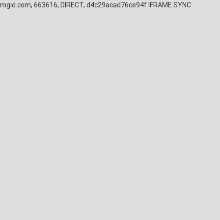
mgid.com, 663616, DIRECT, d4c29acad76ce94f
IFRAME SYNC