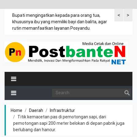
<
>
emak
Bupati mengingatkan kepada para orang tua,
Kuasa tergug
khususnya ibu yang memiliki bayi dan balita, agar
leter C Desa
rutin memanfaatkan layanan Posyandu.
tanah Jasir.
Home
Daerah
Infrastruktur
Titik kemacetan pas di pemotongan sapi, dari
pemotongan sapi 200 meter belokan di depan pabrik juga
berlubang dan hancur.