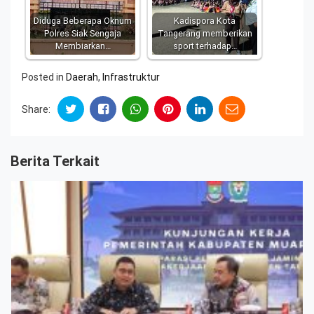
Diduga Beberapa Oknum
Kadispora Kota
Polres Siak Sengaja
Tangerang memberikan
Membiarkan…
sport terhadap…
Posted in
Daerah
,
Infrastruktur
Share:
Berita Terkait