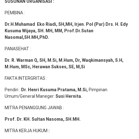
SUSUNAN ORGANISASI :
PEMBINA :
Dr.H.Muhamad
Eko
Riadi
, SH,MH
, Irjen. Pol (Pur) Drs. H. Edy
Kusuma Wijaya, SH. MH,
MM, Prof
.
Dr.Sutan
Nasomal,SH.MH,PhD.
PANASEHAT :
Dr. R. Warman Q, SH, M.Si, M.Hum
,
Dr, Waqkimansyah, S.H,
M.Hum, MSc
,
Herawan Sukses, SE, M,Si
FAKTA INTERGRITAS :
Pendiri :
Dr. Henri
Kusuma
Pratama, M.Si
,
Pimpinan
Umum/General Maneger:
Susi
Hernita.
MITRA PENANGGUNG JAWAB :
Prof. Dr. KH. Sultan Nasoma,.SH.MH.
MITRA KERJA HUKUM
: