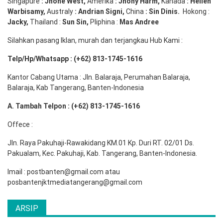
Singapure
:
Jhone
West,
Amerika
:
Jhony
Harm,
Kanada
: Hellen
Warbisamy
,
Australy
:
Andrian
Signi
,
China
: Sin
Dinis
.
Hokong :
Jacky,
Thailand :
Sun Sin,
Pliphina :
Mas Andree
Silahkan pasang Iklan, murah dan terjangkau Hub Kami :
Telp/Hp/Whatsapp : (+62) 813-1745-1616
Kantor Cabang Utama : Jln. Balaraja, Perumahan Balaraja,
Balaraja, Kab Tangerang, Banten-Indonesia
A. Tambah Telpon : (+62) 813-1745-1616
Offece :
Jln. Raya Pakuhaji-Rawakidang KM.01 Kp. Duri RT. 02/01 Ds.
Pakualam, Kec. Pakuhaji, Kab. Tangerang, Banten-Indonesia.
Imail : postbanten@gmail.com atau
posbantenjktmediatangerang@gmail.com
ARSIP