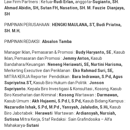
Law Firm Partners
:
Ketua
-Rudi
Erlan
,
anggota
-Sugianto
, SH.
Ahmad
Abidin
, SH,
Sutan
FH,
Nasation
, SH. M.
Fauzie
Dianjaya
,
SH
PIMPINAN PERUSAHAAN :
HENGKI MAULANA,.ST
, Budi
Pr
iatna
,
SH
. M.H
,
PIMPINAN REDAKSI :
Absalon Tamba
Manager Iklan, Pemasaran & Promosi :
Budy Haryanto, SE
, Kasub
Iklan, Pemasaran dan Promosi :
Jemmy Anton
,
Kasub
Bandahara/Keuangan :
Neneng
Heriawati
, SE,
Nurtini
Harisma
,
Merketing Executive dan Periklanan :
Eko
Rahmad Suri
,
SE,
MITRA KERJA Reporter Pendidikan :
Bara
Indrawan
,
S.Pd
,
Agus
Supriyatna
.
ST
,
Kasub Biro Hukum dan Politik :
Jonson
S
upriyanto
.
Kepala Biro Investigasi & Konsultasi , Kosong, Kasub
Biro Kesehatan dan Kriminal
:
Kosong
Wartawan
:
Darmawan
,
Kasub Umum
:
Akh Hujaemi, S.Pd.I, S.Pd
,
Kasub Bidang Kampus :
Nazarudin
Ishak
,
S.Pd
,
M.Pd
,
Yansyah
,
Jalaludin
,
S.Hi
,
Kasub
Biro Jabotabek :
Herawati
Wartawan :
Ardiansyah
,
Nursiah
,
Suti
s
na
Mitra Kerja, Staf Redaksi : Sain Grafindosika – Alfa
Mahakarya-
Sutani