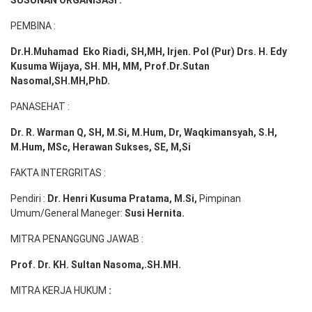
PEMBINA :
Dr.H.Muhamad
Eko
Riadi
, SH,MH
, Irjen. Pol (Pur) Drs. H. Edy
Kusuma Wijaya, SH. MH,
MM, Prof
.
Dr.Sutan
Nasomal,SH.MH,PhD.
PANASEHAT :
Dr. R. Warman Q, SH, M.Si, M.Hum
,
Dr, Waqkimansyah, S.H,
M.Hum, MSc
,
Herawan Sukses, SE, M,Si
FAKTA INTERGRITAS :
Pendiri :
Dr. Henri
Kusuma
Pratama, M.Si
,
Pimpinan
Umum/General Maneger:
Susi
Hernita.
MITRA PENANGGUNG JAWAB :
Prof. Dr. KH. Sultan Nasoma,.SH.MH.
MITRA KERJA HUKUM
: