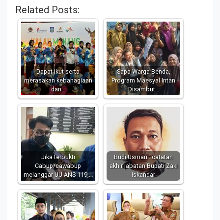
Related Posts:
Dapat ikut serta
Sapa Warga Benda,
merasakan kebahagiaan
Program Maesyal Intan
dan…
Disambut…
Jika terbukti
Budi Usman : catatan
Cabup/cawabup
akhir jabatan Bupati Zaki
melanggar UU ANS 119,…
Iskandar