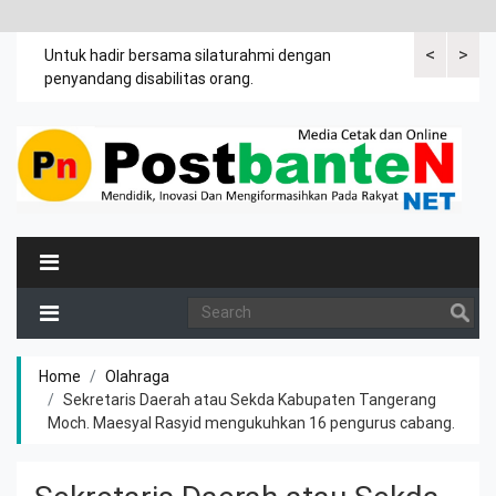
<
>
an
Untuk hadir bersama silaturahmi dengan
Bupati mengi
penyandang disabilitas orang.
khususnya ibu
rutin meman
Home
Olahraga
Sekretaris Daerah atau Sekda Kabupaten Tangerang
Moch. Maesyal Rasyid mengukuhkan 16 pengurus cabang.