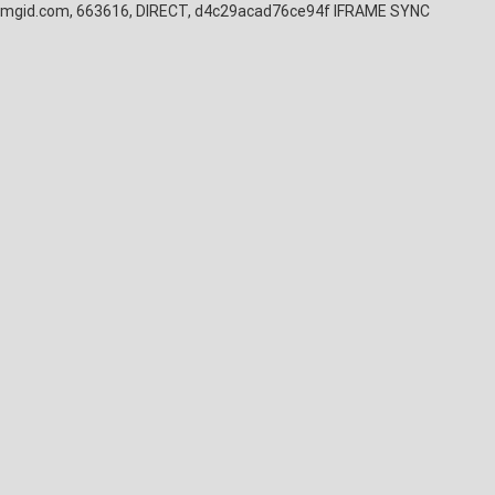
mgid.com, 663616, DIRECT, d4c29acad76ce94f
IFRAME SYNC