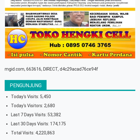
mgid.com, 663616, DIRECT, d4c29acad76ce94f
PENGUNJUNG
Today's Visits:
5,450
Today's Visitors:
2,680
Last 7 Days Visits:
53,382
Last 30 Days Visits:
174,175
Total Visits:
4,220,863