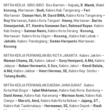
MITRA KERJA : BIRO-BIRO : Biro Banten – Kapala
,
R. Manik
, Wakil :
kosong
,
Wartawan
:
Budi
,
Kabiro Kab Tangerang
–
Feri
Wartawan
:
Daman Huri, M. Daod BMA,
Kabiro Kota Tangerang
–
Roy
Wartawan
,
Kabiro Kota Tangsel :
Henny
,
Wartawan :
Barita
Simanjuntak, ST
,
Hendra
Gunawan
Sari
,
Rahmad Rayan
.
Kabiro
Kab Seang
–
Saiman Nanis
,
Kabiro Kota Serang
:
Kosong
,
Wartawan : Kabiro Kota Cilgon
–
Kosong
,
Kabiro Kab Lebak
–
Jahidin
.
Kabiro Pandeglang
: Deden
Heriyanto
Wartawan :
Kosong
MITRA KERJA PERWAKILAN IBU KOTA JAKARTA : Kabiro Jaktim –
Maman Utama, SE
,
Kabiro Jaksel –
Susy Heniyanti, A.Md
,
Kabiro
Jakpus –
Baban Hermanto, S.Sos
,
Kabiro Jakut –
Rendi
Balula
,
A.Md
,
Kabiro Jakbar –
Henri Herman, SE
,
Kabiro Kep. Seribu –
Tatang Budhi
,
MITRA KERJA PERWAKILAN DAERAH JAWA BARAT : Kabiro
Kota/Kab Bogor –
Iqbal
Muktamar
,
Kabiro Kab/Kota. Bandung
–
Danil Anwar
,
Kabiro Kab. Karawang
–
Warman Asmi
,
Kabiro Kab.
Cianjur
–
Marsiti
,
Amd
,
Kabiro Kab/Kota Bekasi
– Jajang
, ST
,
Kabiro Kab Tasikmalaya –
Hermawan
, SE,
Kabiro Depok
– Riadi