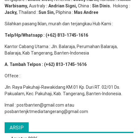
Warbisamy
,
Australy
:
Andrian
Signi
,
China
: Sin
Dinis
.
Hokong :
Jacky,
Thailand :
Sun Sin,
Pliphina :
Mas Andree
Silahkan pasang Iklan, murah dan terjangkau Hub Kami :
Telp/Hp/Whatsapp : (+62) 813-1745-1616
Kantor Cabang Utama : Jln. Balaraja, Perumahan Balaraja,
Balaraja, Kab Tangerang, Banten-Indonesia
A. Tambah Telpon : (+62) 813-1745-1616
Offece :
Jln. Raya Pakuhaji-Rawakidang KM.01 Kp. Duri RT. 02/01 Ds.
Pakualam, Kec. Pakuhaji, Kab. Tangerang, Banten-Indonesia.
Imail : postbanten@gmail.com atau
posbantenjktmediatangerang@gmail.com
ARSIP