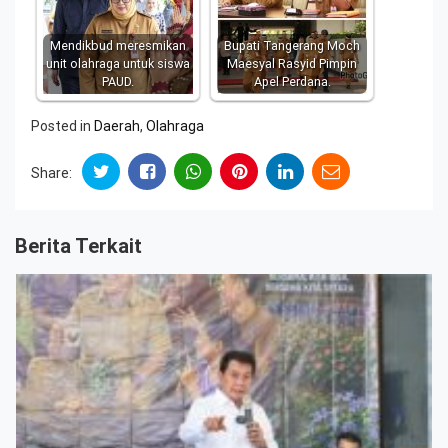
Mendikbud meresmikan
Bupati Tangerang Moch
unit olahraga untuk siswa
Maesyal Rasyid Pimpin
PAUD.
Apel Perdana.
Posted in
Daerah
,
Olahraga
Share:
Berita Terkait