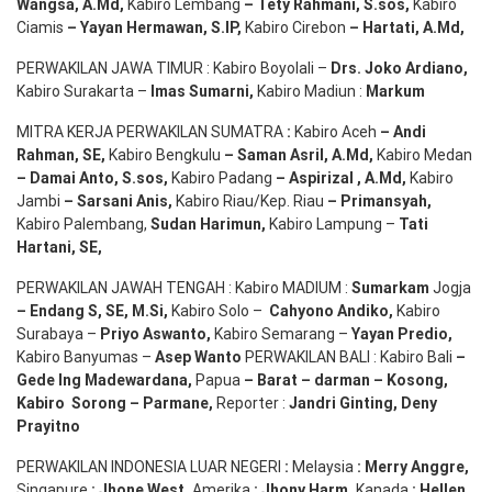
Wangsa
,
A.Md
,
Kabiro Lembang
– Tety Rahmani
, S.sos,
Kabiro
Ciamis
– Yayan Hermawan
, S.IP,
Kabiro Cirebon
–
Hartati
,
A.Md
,
PERWAKILAN JAWA TIMUR : Kabiro Boyolali –
Drs.
Joko
Ardiano
,
Kabiro Surakarta –
Imas
Sumarni
,
Kabiro Madiun :
Markum
MITRA KERJA PERWAKILAN SUMATRA
:
Kabiro Aceh
– Andi
Rahman, SE
,
Kabiro Bengkulu
– Saman Asril
,
A.Md
,
Kabiro Medan
– Damai Anto
, S.sos,
Kabiro Padang
– Aspirizal
,
A.Md
,
Kabiro
Jambi
– Sarsani Anis
,
Kabiro Riau/Kep. Riau
– Primansyah
,
Kabiro Palembang,
Sudan
Harimun
,
Kabiro Lampung –
Tati
Hartani, SE
,
PERWAKILAN JAWAH TENGAH : Kabiro MADIUM :
Sumarkam
Jogja
–
Endang
S, SE,
M.Si
,
Kabiro Solo –
Cahyono
Andiko
,
Kabiro
Surabaya –
Priyo
Aswanto
,
Kabiro Semarang –
Yayan
Predio
,
Kabiro Banyumas –
Asep
Wanto
PERWAKILAN BALI : Kabiro Bali
–
Gede
Ing
Madewardana
,
Papua
– Barat –
darman
–
Kosong
,
Kabiro
Sorong
–
Parmane
,
Reporter :
Jandri Ginting, Deny
Prayitno
PERWAKILAN INDONESIA LUAR NEGERI
:
Melaysia
: Merry
Anggre
,
Singapure
:
Jhone
West,
Amerika
:
Jhony
Harm,
Kanada
: Hellen