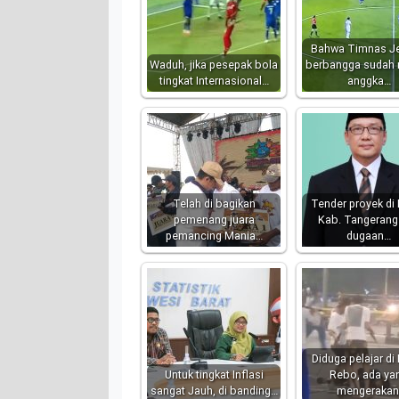
Bahwa Timnas J
Waduh, jika pesepak bola
berbangga sudah 
tingkat Internasional…
anggka…
Telah di bagikan
Tender proyek d
pemenang juara
Kab. Tangerang
pemancing Mania…
dugaan…
Diduga pelajar di
Untuk tingkat Inflasi
Rebo, ada ya
sangat Jauh, di banding…
mengerakan