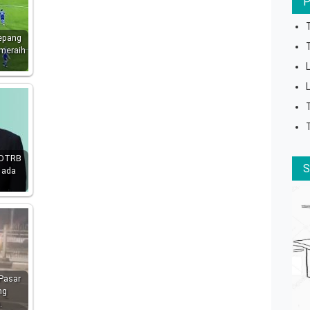
epang
meraih
i DTRB
 ada
 Pasar
ng
.