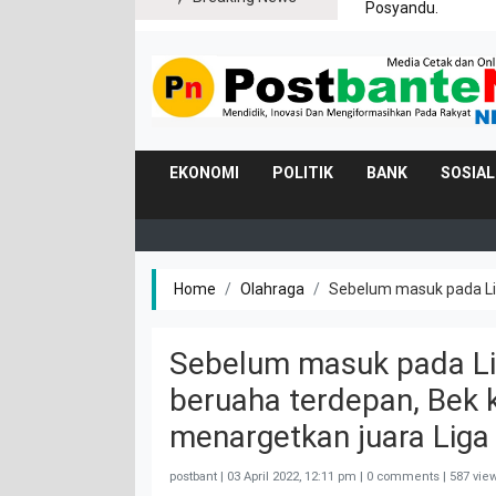
Posyandu.
EKONOMI
POLITIK
BANK
SOSIAL
Home
Olahraga
Sebelum masuk pada Liga
Sebelum masuk pada Lig
beruaha terdepan, Bek k
menargetkan juara Liga
postbant |
03 April 2022, 12:11 pm
| 0 comments | 587 vie