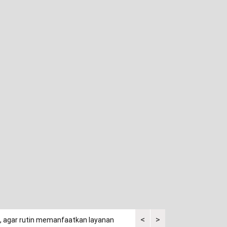
<
>
a, agar rutin memanfaatkan layanan
Kuasa tergugat kaget saksi p