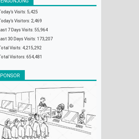
PENGUNJUNG
Today's Visits:
5,425
Today's Visitors:
2,469
Last 7 Days Visits:
55,964
Last 30 Days Visits:
173,207
Total Visits:
4,215,292
Total Visitors:
654,481
SPONSOR