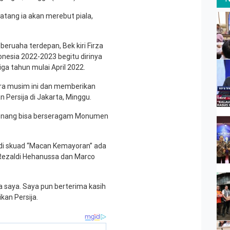
atang ia akan merebut piala,
beruaha terdepan, Bek kiri Firza
onesia 2022-2023 begitu dirinya
ga tahun mulai April 2022.
ara musim ini dan memberikan
an Persija di Jakarta, Minggu.
 senang bisa berseragam Monumen
 di skuad “Macan Kemayoran” ada
ezaldi Hehanussa dan Marco
a saya. Saya pun berterima kasih
kan Persija.