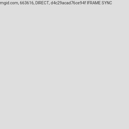
mgid.com, 663616, DIRECT, d4c29acad76ce94f
IFRAME SYNC