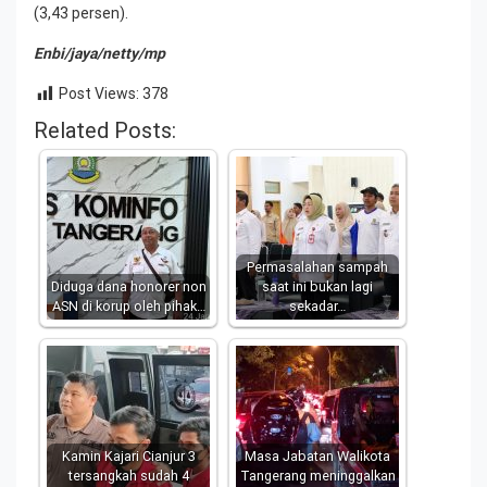
(3,43 persen).
Enbi/jaya/netty/mp
Post Views:
378
Related Posts:
Permasalahan sampah
Diduga dana honorer non
saat ini bukan lagi
ASN di korup oleh pihak…
sekadar…
Kamin Kajari Cianjur 3
Masa Jabatan Walikota
tersangkah sudah 4
Tangerang meninggalkan