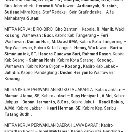
Biro Jabotabek :
Herawati
Wartawan :
Ardiansyah
,
Nursiah
,
Suti
s
na
Mitra Kerja, Staf Redaksi : Sain Grafindosika – Alfa
Mahakarya-
Sutani
MITRA KERJA : BIRO-BIRO : Biro Banten – Kapala
,
R. Manik
, Wakil :
kosong
,
Wartawan
:
Budi
,
Kabiro Kab Tangerang
–
Feri
Wartawan
:
Daman Huri, M. Daod BMA,
Kabiro Kota Tangerang
–
Roy
Wartawan
,
Kabiro Kota Tangsel :
Henny
,
Wartawan :
Barita
Simanjuntak, ST
,
Hendra
Gunawan
Sari
,
Rahmad Rayan
.
Kabiro
Kab Seang
–
Saiman Nanis
,
Kabiro Kota Serang
:
Kosong
,
Wartawan : Kabiro Kota Cilgon
–
Kosong
,
Kabiro Kab Lebak
–
Jahidin
.
Kabiro Pandeglang
: Deden
Heriyanto
Wartawan :
Kosong
MITRA KERJA PERWAKILAN IBU KOTA JAKARTA : Kabiro Jaktim –
Maman Utama, SE
,
Kabiro Jaksel –
Susy Heniyanti, A.Md
,
Kabiro
Jakpus –
Baban Hermanto, S.Sos
,
Kabiro Jakut –
Rendi
Balula
,
A.Md
,
Kabiro Jakbar –
Henri Herman, SE
,
Kabiro Kep. Seribu –
Tatang Budhi
,
MITRA KERJA PERWAKILAN DAERAH JAWA BARAT : Kabiro
Kota/Kab Bogor –
Iqbal
Muktamar
,
Kabiro Kab/Kota. Bandung
–