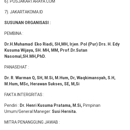
6). POSJAKARTARAYA.COM
7). JAKARTAKOMA.ID
SUSUNAN ORGANISASI :
PEMBINA :
Dr.H.Muhamad
Eko
Riadi
, SH,MH
, Irjen. Pol (Pur) Drs. H. Edy
Kusuma Wijaya, SH. MH,
MM, Prof
.
Dr.Sutan
Nasomal,SH.MH,PhD.
PANASEHAT :
Dr. R. Warman Q, SH, M.Si, M.Hum
,
Dr, Waqkimansyah, S.H,
M.Hum, MSc
,
Herawan Sukses, SE, M,Si
FAKTA INTERGRITAS :
Pendiri :
Dr. Henri
Kusuma
Pratama, M.Si
,
Pimpinan
Umum/General Maneger:
Susi
Hernita.
MITRA PENANGGUNG JAWAB :