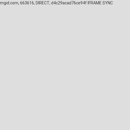
mgid.com, 663616, DIRECT, d4c29acad76ce94f
IFRAME SYNC