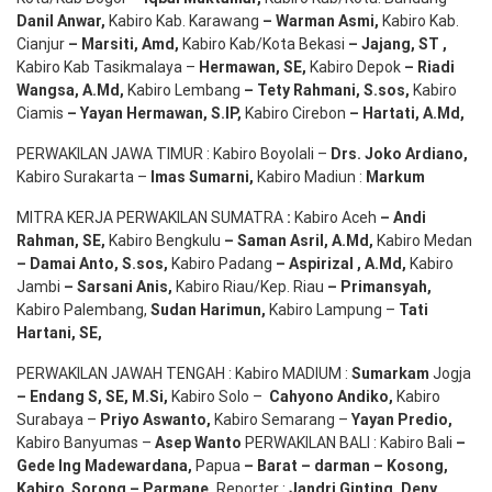
Danil Anwar
,
Kabiro Kab. Karawang
–
Warman Asmi
,
Kabiro Kab.
Cianjur
–
Marsiti
,
Amd
,
Kabiro Kab/Kota Bekasi
– Jajang
, ST
,
Kabiro Kab Tasikmalaya –
Hermawan
, SE,
Kabiro Depok
– Riadi
Wangsa
,
A.Md
,
Kabiro Lembang
– Tety Rahmani
, S.sos,
Kabiro
Ciamis
– Yayan Hermawan
, S.IP,
Kabiro Cirebon
–
Hartati
,
A.Md
,
PERWAKILAN JAWA TIMUR : Kabiro Boyolali –
Drs.
Joko
Ardiano
,
Kabiro Surakarta –
Imas
Sumarni
,
Kabiro Madiun :
Markum
MITRA KERJA PERWAKILAN SUMATRA
:
Kabiro Aceh
– Andi
Rahman, SE
,
Kabiro Bengkulu
– Saman Asril
,
A.Md
,
Kabiro Medan
– Damai Anto
, S.sos,
Kabiro Padang
– Aspirizal
,
A.Md
,
Kabiro
Jambi
– Sarsani Anis
,
Kabiro Riau/Kep. Riau
– Primansyah
,
Kabiro Palembang,
Sudan
Harimun
,
Kabiro Lampung –
Tati
Hartani, SE
,
PERWAKILAN JAWAH TENGAH : Kabiro MADIUM :
Sumarkam
Jogja
–
Endang
S, SE,
M.Si
,
Kabiro Solo –
Cahyono
Andiko
,
Kabiro
Surabaya –
Priyo
Aswanto
,
Kabiro Semarang –
Yayan
Predio
,
Kabiro Banyumas –
Asep
Wanto
PERWAKILAN BALI : Kabiro Bali
–
Gede
Ing
Madewardana
,
Papua
– Barat –
darman
–
Kosong
,
Kabiro
Sorong
–
Parmane
,
Reporter :
Jandri Ginting, Deny