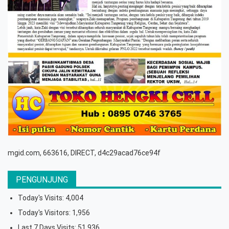
mgid.com, 663616, DIRECT, d4c29acad76ce94f
PENGUNJUNG
Today's Visits:
4,004
Today's Visitors:
1,956
Last 7 Days Visits:
51,936