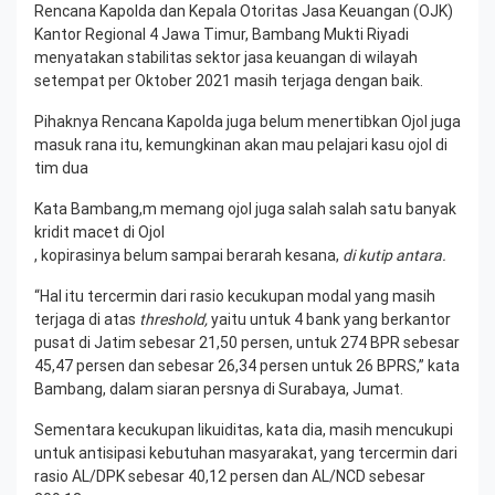
Rencana Kapolda dan Kepala Otoritas Jasa Keuangan (OJK)
Kantor Regional 4 Jawa Timur, Bambang Mukti Riyadi
menyatakan stabilitas sektor jasa keuangan di wilayah
setempat per Oktober 2021 masih terjaga dengan baik.
Pihaknya Rencana Kapolda juga belum menertibkan Ojol juga
masuk rana itu, kemungkinan akan mau pelajari kasu ojol di
tim dua
Kata Bambang,m memang ojol juga salah salah satu banyak
kridit macet di Ojol
, kopirasinya belum sampai berarah kesana,
di kutip antara.
“Hal itu tercermin dari rasio kecukupan modal yang masih
terjaga di atas
threshold,
yaitu untuk 4 bank yang berkantor
pusat di Jatim sebesar 21,50 persen, untuk 274 BPR sebesar
45,47 persen dan sebesar 26,34 persen untuk 26 BPRS,” kata
Bambang, dalam siaran persnya di Surabaya, Jumat.
Sementara kecukupan likuiditas, kata dia, masih mencukupi
untuk antisipasi kebutuhan masyarakat, yang tercermin dari
rasio AL/DPK sebesar 40,12 persen dan AL/NCD sebesar