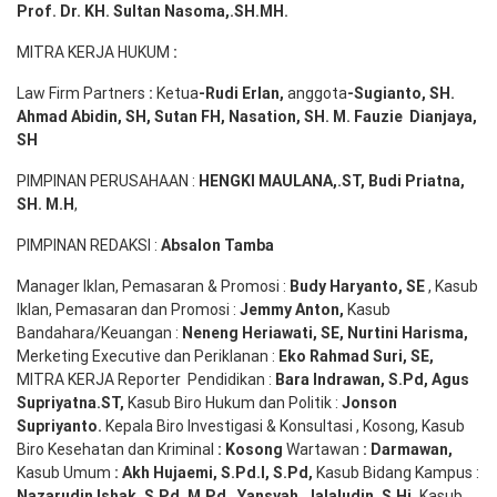
Prof. Dr. KH. Sultan Nasoma,.SH.MH.
MITRA KERJA HUKUM
:
Law Firm Partners
:
Ketua
-Rudi
Erlan
,
anggota
-Sugianto
, SH.
Ahmad
Abidin
, SH,
Sutan
FH,
Nasation
, SH. M.
Fauzie
Dianjaya
,
SH
PIMPINAN PERUSAHAAN :
HENGKI MAULANA,.ST
, Budi
Pr
iatna
,
SH
. M.H
,
PIMPINAN REDAKSI :
Absalon Tamba
Manager Iklan, Pemasaran & Promosi :
Budy Haryanto, SE
, Kasub
Iklan, Pemasaran dan Promosi :
Jemmy Anton
,
Kasub
Bandahara/Keuangan :
Neneng
Heriawati
, SE,
Nurtini
Harisma
,
Merketing Executive dan Periklanan :
Eko
Rahmad Suri
,
SE,
MITRA KERJA Reporter Pendidikan :
Bara
Indrawan
,
S.Pd
,
Agus
Supriyatna
.
ST
,
Kasub Biro Hukum dan Politik :
Jonson
S
upriyanto
.
Kepala Biro Investigasi & Konsultasi , Kosong, Kasub
Biro Kesehatan dan Kriminal
:
Kosong
Wartawan
:
Darmawan
,
Kasub Umum
:
Akh Hujaemi, S.Pd.I, S.Pd
,
Kasub Bidang Kampus :
Nazarudin
Ishak
,
S.Pd
,
M.Pd
,
Yansyah
,
Jalaludin
,
S.Hi
,
Kasub