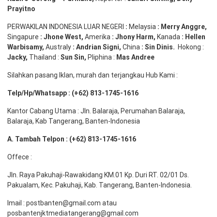
Prayitno
PERWAKILAN INDONESIA LUAR NEGERI
:
Melaysia
: Merry
Anggre
,
Singapure
:
Jhone
West,
Amerika
:
Jhony
Harm,
Kanada
: Hellen
Warbisamy
,
Australy
:
Andrian
Signi
,
China
: Sin
Dinis
.
Hokong :
Jacky,
Thailand :
Sun Sin,
Pliphina :
Mas Andree
Silahkan pasang Iklan, murah dan terjangkau Hub Kami :
Telp/Hp/Whatsapp : (+62) 813-1745-1616
Kantor Cabang Utama : Jln. Balaraja, Perumahan Balaraja,
Balaraja, Kab Tangerang, Banten-Indonesia
A. Tambah Telpon : (+62) 813-1745-1616
Offece :
Jln. Raya Pakuhaji-Rawakidang KM.01 Kp. Duri RT. 02/01 Ds.
Pakualam, Kec. Pakuhaji, Kab. Tangerang, Banten-Indonesia.
Imail : postbanten@gmail.com atau
posbantenjktmediatangerang@gmail.com