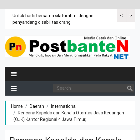
<
>
an
Untuk hadir bersama silaturahmi dengan
Bupati mengi
penyandang disabilitas orang.
khususnya ibu
rutin meman
Home
Daerah
International
Rencana Kapolda dan Kepala Otoritas Jasa Keuangan
(OJK) Kantor Regional 4 Jawa Timur,