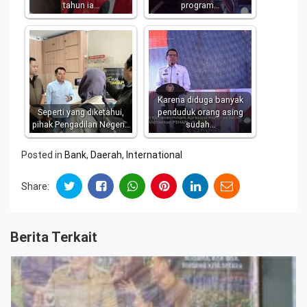
tahun ia…
program…
Karena diduga banyak
Seperti yang diketahui,
penduduk orang asing
pihak Pengadilan Negeri…
sudah…
Posted in
Bank
,
Daerah
,
International
Share:
Berita Terkait