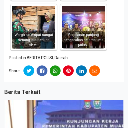
Warga setempat sangat
Perjalanan panjang
senang ia diberikan
pengabdian selama lima
obat…
puluh…
Posted in
BERITA POLISI
,
Daerah
Share:
Berita Terkait