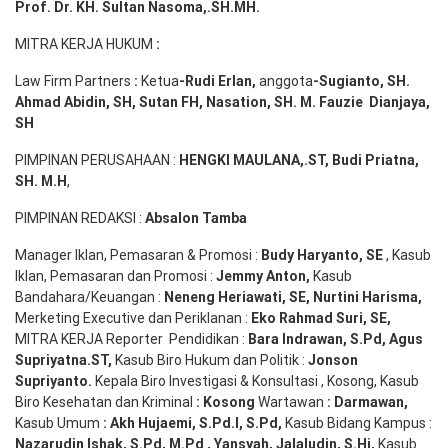
Prof. Dr. KH. Sultan Nasoma,.SH.MH.
MITRA KERJA HUKUM
:
Law Firm Partners
:
Ketua
-Rudi
Erlan
,
anggota
-Sugianto
, SH.
Ahmad
Abidin
, SH,
Sutan
FH,
Nasation
, SH. M.
Fauzie
Dianjaya
,
SH
PIMPINAN PERUSAHAAN :
HENGKI MAULANA,.ST
, Budi
Pr
iatna
,
SH
. M.H
,
PIMPINAN REDAKSI :
Absalon Tamba
Manager Iklan, Pemasaran & Promosi :
Budy Haryanto, SE
, Kasub
Iklan, Pemasaran dan Promosi :
Jemmy Anton
,
Kasub
Bandahara/Keuangan :
Neneng
Heriawati
, SE,
Nurtini
Harisma
,
Merketing Executive dan Periklanan :
Eko
Rahmad Suri
,
SE,
MITRA KERJA Reporter Pendidikan :
Bara
Indrawan
,
S.Pd
,
Agus
Supriyatna
.
ST
,
Kasub Biro Hukum dan Politik :
Jonson
S
upriyanto
.
Kepala Biro Investigasi & Konsultasi , Kosong, Kasub
Biro Kesehatan dan Kriminal
:
Kosong
Wartawan
:
Darmawan
,
Kasub Umum
:
Akh Hujaemi, S.Pd.I, S.Pd
,
Kasub Bidang Kampus :
Nazarudin
Ishak
,
S.Pd
,
M.Pd
,
Yansyah
,
Jalaludin
,
S.Hi
,
Kasub