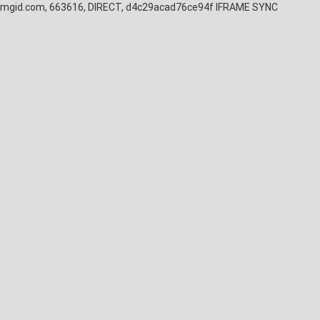
mgid.com, 663616, DIRECT, d4c29acad76ce94f
IFRAME SYNC