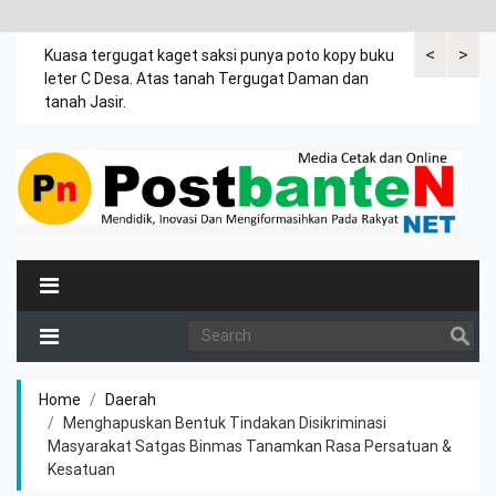
<
>
rsama
Kuasa tergugat kaget saksi punya poto kopy buku
Dalam drama 
ia
leter C Desa. Atas tanah Tergugat Daman dan
umur 4 tahun
.
tanah Jasir.
Home
Daerah
Menghapuskan Bentuk Tindakan Disikriminasi
Masyarakat Satgas Binmas Tanamkan Rasa Persatuan &
Kesatuan