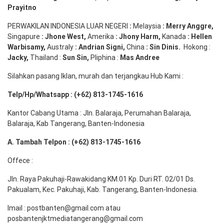
Prayitno
PERWAKILAN INDONESIA LUAR NEGERI
:
Melaysia
: Merry
Anggre
,
Singapure
:
Jhone
West,
Amerika
:
Jhony
Harm,
Kanada
: Hellen
Warbisamy
,
Australy
:
Andrian
Signi
,
China
: Sin
Dinis
.
Hokong :
Jacky,
Thailand :
Sun Sin,
Pliphina :
Mas Andree
Silahkan pasang Iklan, murah dan terjangkau Hub Kami :
Telp/Hp/Whatsapp : (+62) 813-1745-1616
Kantor Cabang Utama : Jln. Balaraja, Perumahan Balaraja,
Balaraja, Kab Tangerang, Banten-Indonesia
A. Tambah Telpon : (+62) 813-1745-1616
Offece :
Jln. Raya Pakuhaji-Rawakidang KM.01 Kp. Duri RT. 02/01 Ds.
Pakualam, Kec. Pakuhaji, Kab. Tangerang, Banten-Indonesia.
Imail : postbanten@gmail.com atau
posbantenjktmediatangerang@gmail.com