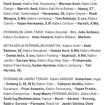
Danil Anwar
,
Kabiro Kab. Karawang
–
Warman Asmi
,
Kabiro Kab.
Cianjur
–
Marsiti
,
Amd
,
Kabiro Kab/Kota Bekasi
– Jajang
, ST
,
Kabiro Kab Tasikmalaya –
Hermawan
, SE,
Kabiro Depok
– Riadi
Wangsa
,
A.Md
,
Kabiro Lembang
– Tety Rahmani
, S.sos,
Kabiro
Ciamis
– Yayan Hermawan
, S.IP,
Kabiro Cirebon
–
Hartati
,
A.Md
,
PERWAKILAN JAWA TIMUR : Kabiro Boyolali –
Drs.
Joko
Ardiano
,
Kabiro Surakarta –
Imas
Sumarni
,
Kabiro Madiun :
Markum
MITRA KERJA PERWAKILAN SUMATRA
:
Kabiro Aceh
– Andi
Rahman, SE
,
Kabiro Bengkulu
– Saman Asril
,
A.Md
,
Kabiro Medan
– Damai Anto
, S.sos,
Kabiro Padang
– Aspirizal
,
A.Md
,
Kabiro
Jambi
– Sarsani Anis
,
Kabiro Riau/Kep. Riau
– Primansyah
,
Kabiro Palembang,
Sudan
Harimun
,
Kabiro Lampung –
Tati
Hartani, SE
,
PERWAKILAN JAWAH TENGAH : Kabiro MADIUM :
Sumarkam
Jogja
–
Endang
S, SE,
M.Si
,
Kabiro Solo –
Cahyono
Andiko
,
Kabiro
Surabaya –
Priyo
Aswanto
,
Kabiro Semarang –
Yayan
Predio
,
Kabiro Banyumas –
Asep
Wanto
PERWAKILAN BALI : Kabiro Bali
–
Gede
Ing
Madewardana
,
Papua
– Barat –
darman
–
Kosong
,
Kabiro
Sorong
–
Parmane
,
Reporter :
Jandri Ginting, Deny