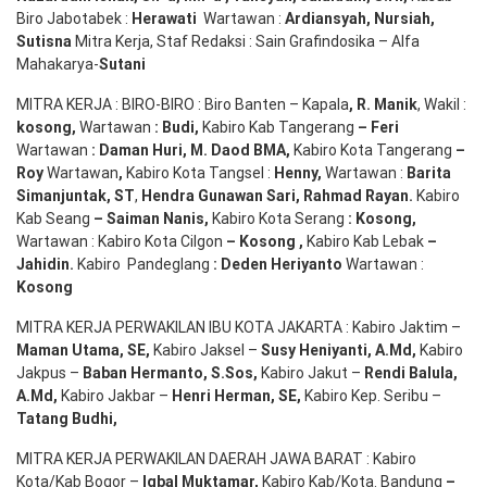
Biro Jabotabek :
Herawati
Wartawan :
Ardiansyah
,
Nursiah
,
Suti
s
na
Mitra Kerja, Staf Redaksi : Sain Grafindosika – Alfa
Mahakarya-
Sutani
MITRA KERJA : BIRO-BIRO : Biro Banten – Kapala
,
R. Manik
, Wakil :
kosong
,
Wartawan
:
Budi
,
Kabiro Kab Tangerang
–
Feri
Wartawan
:
Daman Huri, M. Daod BMA,
Kabiro Kota Tangerang
–
Roy
Wartawan
,
Kabiro Kota Tangsel :
Henny
,
Wartawan :
Barita
Simanjuntak, ST
,
Hendra
Gunawan
Sari
,
Rahmad Rayan
.
Kabiro
Kab Seang
–
Saiman Nanis
,
Kabiro Kota Serang
:
Kosong
,
Wartawan : Kabiro Kota Cilgon
–
Kosong
,
Kabiro Kab Lebak
–
Jahidin
.
Kabiro Pandeglang
: Deden
Heriyanto
Wartawan :
Kosong
MITRA KERJA PERWAKILAN IBU KOTA JAKARTA : Kabiro Jaktim –
Maman Utama, SE
,
Kabiro Jaksel –
Susy Heniyanti, A.Md
,
Kabiro
Jakpus –
Baban Hermanto, S.Sos
,
Kabiro Jakut –
Rendi
Balula
,
A.Md
,
Kabiro Jakbar –
Henri Herman, SE
,
Kabiro Kep. Seribu –
Tatang Budhi
,
MITRA KERJA PERWAKILAN DAERAH JAWA BARAT : Kabiro
Kota/Kab Bogor –
Iqbal
Muktamar
,
Kabiro Kab/Kota. Bandung
–