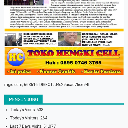
mgid.com, 663616, DIRECT, d4c29acad76ce94f
PENGUNJUNG
Today's Visits:
538
Today's Visitors:
264
Last 7 Days Visits:
51,077