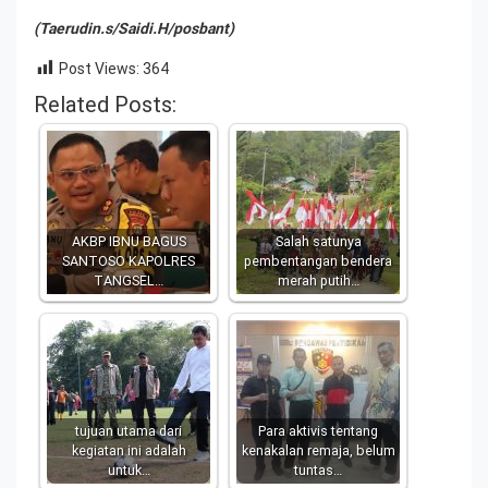
(Taerudin.s/Saidi.H/posbant)
Post Views:
364
Related Posts:
AKBP IBNU BAGUS
Salah satunya
SANTOSO KAPOLRES
pembentangan bendera
TANGSEL…
merah putih…
tujuan utama dari
Para aktivis tentang
kegiatan ini adalah
kenakalan remaja, belum
untuk…
tuntas…