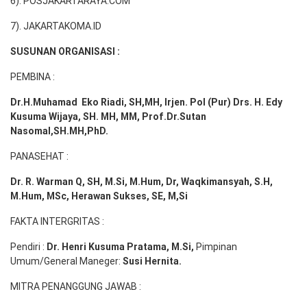
6). POSJAKARTARAYA.COM
7). JAKARTAKOMA.ID
SUSUNAN ORGANISASI :
PEMBINA :
Dr.H.Muhamad
Eko
Riadi
, SH,MH
, Irjen. Pol (Pur) Drs. H. Edy
Kusuma Wijaya, SH. MH,
MM, Prof
.
Dr.Sutan
Nasomal,SH.MH,PhD.
PANASEHAT :
Dr. R. Warman Q, SH, M.Si, M.Hum
,
Dr, Waqkimansyah, S.H,
M.Hum, MSc
,
Herawan Sukses, SE, M,Si
FAKTA INTERGRITAS :
Pendiri :
Dr. Henri
Kusuma
Pratama, M.Si
,
Pimpinan
Umum/General Maneger:
Susi
Hernita.
MITRA PENANGGUNG JAWAB :