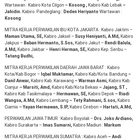
Wartawan : Kabiro Kota Cilgon
–
Kosong
,
Kabiro Kab Lebak
–
Jahidin
.
Kabiro Pandeglang
: Deden
Heriyanto
Wartawan :
Kosong
MITRA KERJA PERWAKILAN IBU KOTA JAKARTA : Kabiro Jaktim –
Maman Utama, SE
,
Kabiro Jaksel –
Susy Heniyanti, A.Md
,
Kabiro
Jakpus –
Baban Hermanto, S.Sos
,
Kabiro Jakut –
Rendi
Balula
,
A.Md
,
Kabiro Jakbar –
Henri Herman, SE
,
Kabiro Kep. Seribu –
Tatang Budhi
,
MITRA KERJA PERWAKILAN DAERAH JAWA BARAT : Kabiro
Kota/Kab Bogor –
Iqbal
Muktamar
,
Kabiro Kab/Kota. Bandung
–
Danil Anwar
,
Kabiro Kab. Karawang
–
Warman Asmi
,
Kabiro Kab.
Cianjur
–
Marsiti
,
Amd
,
Kabiro Kab/Kota Bekasi
– Jajang
, ST
,
Kabiro Kab Tasikmalaya –
Hermawan
, SE,
Kabiro Depok
– Riadi
Wangsa
,
A.Md
,
Kabiro Lembang
– Tety Rahmani
, S.sos,
Kabiro
Ciamis
– Yayan Hermawan
, S.IP,
Kabiro Cirebon
–
Hartati
,
A.Md
,
PERWAKILAN JAWA TIMUR : Kabiro Boyolali –
Drs.
Joko
Ardiano
,
Kabiro Surakarta –
Imas
Sumarni
,
Kabiro Madiun :
Markum
MITRA KERJA PERWAKILAN SUMATRA
:
Kabiro Aceh
– Andi