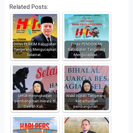
Related Posts:
Dinas PERKIM Kabupaten
Dinas PENDIDIKAN
Tangerang Mengucapkan
Kabupaten Tangerang
Selamat…
Mengucapkan…
Untuk meningkatkan
Wakil Bupati Tangerang :
pembangunan merata di
Keberhasilan
Daerah Kab.…
pembangunan…