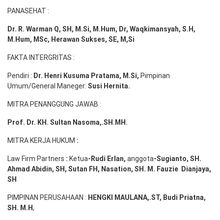
PANASEHAT :
Dr. R. Warman Q, SH, M.Si, M.Hum
,
Dr, Waqkimansyah, S.H,
M.Hum, MSc
,
Herawan Sukses, SE, M,Si
FAKTA INTERGRITAS :
Pendiri :
Dr. Henri
Kusuma
Pratama, M.Si
,
Pimpinan
Umum/General Maneger:
Susi
Hernita.
MITRA PENANGGUNG JAWAB :
Prof. Dr. KH. Sultan Nasoma,.SH.MH.
MITRA KERJA HUKUM
:
Law Firm Partners
:
Ketua
-Rudi
Erlan
,
anggota
-Sugianto
, SH.
Ahmad
Abidin
, SH,
Sutan
FH,
Nasation
, SH. M.
Fauzie
Dianjaya
,
SH
PIMPINAN PERUSAHAAN :
HENGKI MAULANA,.ST
, Budi
Pr
iatna
,
SH
. M.H
,