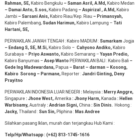
Rahman, SE
,
Kabiro Bengkulu
– Saman Asril
,
A.Md
,
Kabiro Medan
– Damai Anto
, S.sos,
Kabiro Padang
– Aspirizal
,
A.Md
,
Kabiro
Jambi
– Sarsani Anis
,
Kabiro Riau/Kep. Riau
– Primansyah
,
Kabiro Palembang,
Sudan
Harimun
,
Kabiro Lampung –
Tati
Hartani, SE
,
PERWAKILAN JAWAH TENGAH : Kabiro MADIUM :
Sumarkam
Jogja
–
Endang
S, SE,
M.Si
,
Kabiro Solo –
Cahyono
Andiko
,
Kabiro
Surabaya –
Priyo
Aswanto
,
Kabiro Semarang –
Yayan
Predio
,
Kabiro Banyumas –
Asep
Wanto
PERWAKILAN BALI : Kabiro Bali
–
Gede
Ing
Madewardana
,
Papua
– Barat –
darman
–
Kosong
,
Kabiro
Sorong
–
Parmane
,
Reporter :
Jandri Ginting, Deny
Prayitno
PERWAKILAN INDONESIA LUAR NEGERI
:
Melaysia
: Merry
Anggre
,
Singapure
:
Jhone
West,
Amerika
:
Jhony
Harm,
Kanada
: Hellen
Warbisamy
,
Australy
:
Andrian
Signi
,
China
: Sin
Dinis
.
Hokong :
Jacky,
Thailand :
Sun Sin,
Pliphina :
Mas Andree
Silahkan pasang Iklan, murah dan terjangkau Hub Kami :
Telp/Hp/Whatsapp : (+62) 813-1745-1616