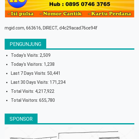
mgid.com, 663616, DIRECT, d4c29acad76ce94f
PENGUNJUNG
Today's Visits:
2,509
Today's Visitors:
1,238
Last 7 Days Visits:
50,441
Last 30 Days Visits:
171,234
Total Visits:
4,217,922
Total Visitors:
655,780
SPONSOR