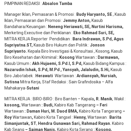
PIMPINAN REDAKSI :
Absalon Tamba
Manager Iklan, Pemasaran & Promosi :
Budy Haryanto, SE
, Kasub
Iklan, Pemasaran dan Promosi :
Jemmy Anton
,
Kasub
Bandahara/Keuangan :
Neneng
Heriawati
, SE,
Nurtini
Harisma
,
Merketing Executive dan Periklanan :
Eko
Rahmad Suri
,
SE,
MITRA KERJA Reporter Pendidikan :
Bara
Indrawan
,
S.Pd
,
Agus
Supriyatna
.
ST
,
Kasub Biro Hukum dan Politik :
Jonson
S
upriyanto
.
Kepala Biro Investigasi & Konsultasi , Kosong, Kasub
Biro Kesehatan dan Kriminal
:
Kosong
Wartawan
:
Darmawan
,
Kasub Umum
:
Akh Hujaemi, S.Pd.I, S.Pd
,
Kasub Bidang Kampus :
Nazarudin
Ishak
,
S.Pd
,
M.Pd
,
Yansyah
,
Jalaludin
,
S.Hi
,
Kasub
Biro Jabotabek :
Herawati
Wartawan :
Ardiansyah
,
Nursiah
,
Suti
s
na
Mitra Kerja, Staf Redaksi : Sain Grafindosika – Alfa
Mahakarya-
Sutani
MITRA KERJA : BIRO-BIRO : Biro Banten – Kapala
,
R. Manik
, Wakil :
kosong
,
Wartawan
:
Budi
,
Kabiro Kab Tangerang
–
Feri
Wartawan
:
Daman Huri, M. Daod BMA,
Kabiro Kota Tangerang
–
Roy
Wartawan
,
Kabiro Kota Tangsel :
Henny
,
Wartawan :
Barita
Simanjuntak, ST
,
Hendra
Gunawan
Sari
,
Rahmad Rayan
.
Kabiro
Kab Seang
–
Saiman Nanis
,
Kabiro Kota Serang
:
Kosong
,