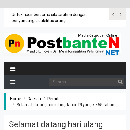
<
>
an
Untuk hadir bersama silaturahmi dengan
Bupati mengi
penyandang disabilitas orang.
khususnya ibu
rutin meman
Home
Daerah
Pemdes
Selamat datang hari ulang tahun RI yang ke 65 tahun.
Selamat datang hari ulang