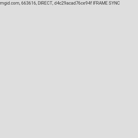
mgid.com, 663616, DIRECT, d4c29acad76ce94f
IFRAME SYNC