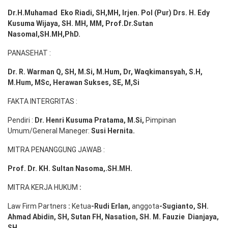
Dr.H.Muhamad
Eko
Riadi
, SH,MH
, Irjen. Pol (Pur) Drs. H. Edy
Kusuma Wijaya, SH. MH,
MM, Prof
.
Dr.Sutan
Nasomal,SH.MH,PhD.
PANASEHAT :
Dr. R. Warman Q, SH, M.Si, M.Hum
,
Dr, Waqkimansyah, S.H,
M.Hum, MSc
,
Herawan Sukses, SE, M,Si
FAKTA INTERGRITAS :
Pendiri :
Dr. Henri
Kusuma
Pratama, M.Si
,
Pimpinan
Umum/General Maneger:
Susi
Hernita.
MITRA PENANGGUNG JAWAB :
Prof. Dr. KH. Sultan Nasoma,.SH.MH.
MITRA KERJA HUKUM
:
Law Firm Partners
:
Ketua
-Rudi
Erlan
,
anggota
-Sugianto
, SH.
Ahmad
Abidin
, SH,
Sutan
FH,
Nasation
, SH. M.
Fauzie
Dianjaya
,
SH