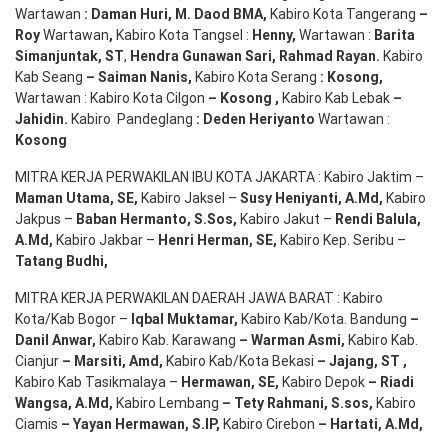
Wartawan
:
Daman Huri, M. Daod BMA,
Kabiro Kota Tangerang
–
Roy
Wartawan
,
Kabiro Kota Tangsel :
Henny
,
Wartawan :
Barita
Simanjuntak, ST
,
Hendra
Gunawan
Sari
,
Rahmad Rayan
.
Kabiro
Kab Seang
–
Saiman Nanis
,
Kabiro Kota Serang
:
Kosong
,
Wartawan : Kabiro Kota Cilgon
–
Kosong
,
Kabiro Kab Lebak
–
Jahidin
.
Kabiro Pandeglang
: Deden
Heriyanto
Wartawan :
Kosong
MITRA KERJA PERWAKILAN IBU KOTA JAKARTA : Kabiro Jaktim –
Maman Utama, SE
,
Kabiro Jaksel –
Susy Heniyanti, A.Md
,
Kabiro
Jakpus –
Baban Hermanto, S.Sos
,
Kabiro Jakut –
Rendi
Balula
,
A.Md
,
Kabiro Jakbar –
Henri Herman, SE
,
Kabiro Kep. Seribu –
Tatang Budhi
,
MITRA KERJA PERWAKILAN DAERAH JAWA BARAT : Kabiro
Kota/Kab Bogor –
Iqbal
Muktamar
,
Kabiro Kab/Kota. Bandung
–
Danil Anwar
,
Kabiro Kab. Karawang
–
Warman Asmi
,
Kabiro Kab.
Cianjur
–
Marsiti
,
Amd
,
Kabiro Kab/Kota Bekasi
– Jajang
, ST
,
Kabiro Kab Tasikmalaya –
Hermawan
, SE,
Kabiro Depok
– Riadi
Wangsa
,
A.Md
,
Kabiro Lembang
– Tety Rahmani
, S.sos,
Kabiro
Ciamis
– Yayan Hermawan
, S.IP,
Kabiro Cirebon
–
Hartati
,
A.Md
,