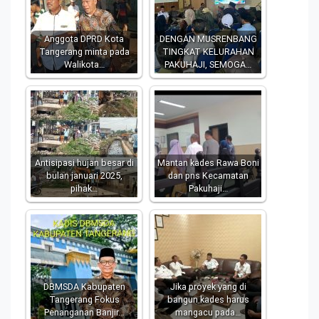
Anggota DPRD Kota
DENGAN MUSRENBANG
Tangerang minta pada
TINGKAT KELURAHAN
Walikota…
PAKUHAJI, SEMOGA…
Antisipasi hujan besar di
Mantan kades Rawa Boni
bulan januari 2025,
dan pns Kecamatan
pihak…
Pakuhaji…
DBMSDA Kabupaten
Jika proyek yang di
Tangerang Fokus
bangun kades harus
Penanganan Banjir…
mangacu pada…