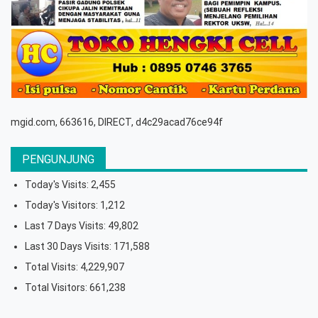
mgid.com, 663616, DIRECT, d4c29acad76ce94f
PENGUNJUNG
Today's Visits:
2,455
Today's Visitors:
1,212
Last 7 Days Visits:
49,802
Last 30 Days Visits:
171,588
Total Visits:
4,229,907
Total Visitors:
661,238