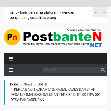
<
>
an
Untuk hadir bersama silaturahmi dengan
Bupati mengi
penyandang disabilitas orang.
khususnya ibu
rutin meman
Home
News
Sosial
KERJA BAKTI KORAMIL12/RAJEG, KADES DAN STAF
DESA NORMALISASI SALURAN TERSIER DI RT 001 RW 001
DESA PANGARENGAN