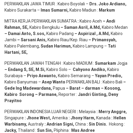
PERWAKILAN JAWA TIMUR : Kabiro Boyolali –
Drs.
Joko
Ardiano
,
Kabiro Surakarta –
Imas
Sumarni
,
Kabiro Madiun :
Markum
MITRA KERJA PERWAKILAN SUMATRA
:
Kabiro Aceh
– Andi
Rahman, SE
,
Kabiro Bengkulu
– Saman Asril
,
A.Md
,
Kabiro Medan
– Damai Anto
, S.sos,
Kabiro Padang
– Aspirizal
,
A.Md
,
Kabiro
Jambi
– Sarsani Anis
,
Kabiro Riau/Kep. Riau
– Primansyah
,
Kabiro Palembang,
Sudan
Harimun
,
Kabiro Lampung –
Tati
Hartani, SE
,
PERWAKILAN JAWAH TENGAH : Kabiro MADIUM :
Sumarkam
Jogja
–
Endang
S, SE,
M.Si
,
Kabiro Solo –
Cahyono
Andiko
,
Kabiro
Surabaya –
Priyo
Aswanto
,
Kabiro Semarang –
Yayan
Predio
,
Kabiro Banyumas –
Asep
Wanto
PERWAKILAN BALI : Kabiro Bali
–
Gede
Ing
Madewardana
,
Papua
– Barat –
darman
–
Kosong
,
Kabiro
Sorong
–
Parmane
,
Reporter :
Jandri Ginting, Deny
Prayitno
PERWAKILAN INDONESIA LUAR NEGERI
:
Melaysia
: Merry
Anggre
,
Singapure
:
Jhone
West,
Amerika
:
Jhony
Harm,
Kanada
: Hellen
Warbisamy
,
Australy
:
Andrian
Signi
,
China
: Sin
Dinis
.
Hokong :
Jacky,
Thailand :
Sun Sin,
Pliphina :
Mas Andree