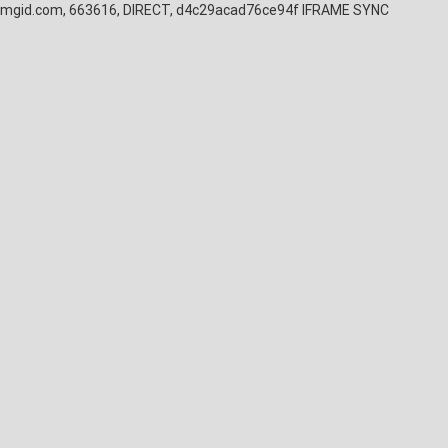
mgid.com, 663616, DIRECT, d4c29acad76ce94f
IFRAME SYNC