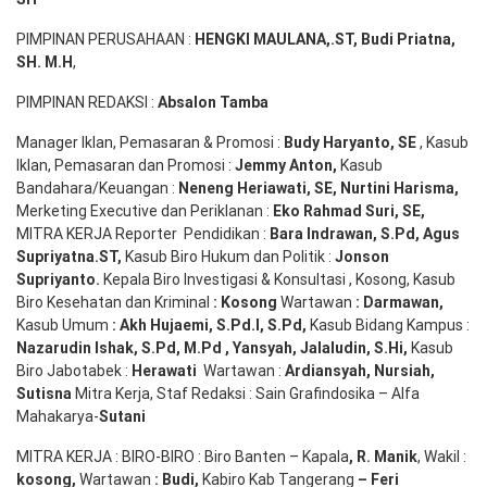
PIMPINAN PERUSAHAAN :
HENGKI MAULANA,.ST
, Budi
Pr
iatna
,
SH
. M.H
,
PIMPINAN REDAKSI :
Absalon Tamba
Manager Iklan, Pemasaran & Promosi :
Budy Haryanto, SE
, Kasub
Iklan, Pemasaran dan Promosi :
Jemmy Anton
,
Kasub
Bandahara/Keuangan :
Neneng
Heriawati
, SE,
Nurtini
Harisma
,
Merketing Executive dan Periklanan :
Eko
Rahmad Suri
,
SE,
MITRA KERJA Reporter Pendidikan :
Bara
Indrawan
,
S.Pd
,
Agus
Supriyatna
.
ST
,
Kasub Biro Hukum dan Politik :
Jonson
S
upriyanto
.
Kepala Biro Investigasi & Konsultasi , Kosong, Kasub
Biro Kesehatan dan Kriminal
:
Kosong
Wartawan
:
Darmawan
,
Kasub Umum
:
Akh Hujaemi, S.Pd.I, S.Pd
,
Kasub Bidang Kampus :
Nazarudin
Ishak
,
S.Pd
,
M.Pd
,
Yansyah
,
Jalaludin
,
S.Hi
,
Kasub
Biro Jabotabek :
Herawati
Wartawan :
Ardiansyah
,
Nursiah
,
Suti
s
na
Mitra Kerja, Staf Redaksi : Sain Grafindosika – Alfa
Mahakarya-
Sutani
MITRA KERJA : BIRO-BIRO : Biro Banten – Kapala
,
R. Manik
, Wakil :
kosong
,
Wartawan
:
Budi
,
Kabiro Kab Tangerang
–
Feri