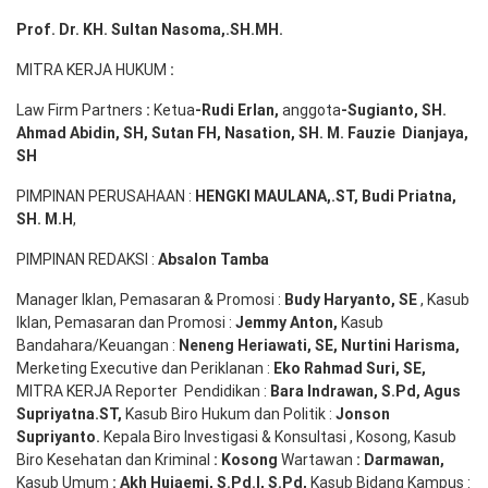
Prof. Dr. KH. Sultan Nasoma,.SH.MH.
MITRA KERJA HUKUM
:
Law Firm Partners
:
Ketua
-Rudi
Erlan
,
anggota
-Sugianto
, SH.
Ahmad
Abidin
, SH,
Sutan
FH,
Nasation
, SH. M.
Fauzie
Dianjaya
,
SH
PIMPINAN PERUSAHAAN :
HENGKI MAULANA,.ST
, Budi
Pr
iatna
,
SH
. M.H
,
PIMPINAN REDAKSI :
Absalon Tamba
Manager Iklan, Pemasaran & Promosi :
Budy Haryanto, SE
, Kasub
Iklan, Pemasaran dan Promosi :
Jemmy Anton
,
Kasub
Bandahara/Keuangan :
Neneng
Heriawati
, SE,
Nurtini
Harisma
,
Merketing Executive dan Periklanan :
Eko
Rahmad Suri
,
SE,
MITRA KERJA Reporter Pendidikan :
Bara
Indrawan
,
S.Pd
,
Agus
Supriyatna
.
ST
,
Kasub Biro Hukum dan Politik :
Jonson
S
upriyanto
.
Kepala Biro Investigasi & Konsultasi , Kosong, Kasub
Biro Kesehatan dan Kriminal
:
Kosong
Wartawan
:
Darmawan
,
Kasub Umum
:
Akh Hujaemi, S.Pd.I, S.Pd
,
Kasub Bidang Kampus :