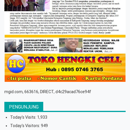
mgid.com, 663616, DIRECT, d4c29acad76ce94f
PENGUNJUNG
Today's Visits:
1,933
Today's Visitors:
949