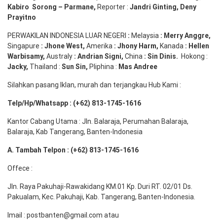
Kabiro
Sorong
–
Parmane
,
Reporter :
Jandri Ginting, Deny
Prayitno
PERWAKILAN INDONESIA LUAR NEGERI
:
Melaysia
: Merry
Anggre
,
Singapure
:
Jhone
West,
Amerika
:
Jhony
Harm,
Kanada
: Hellen
Warbisamy
,
Australy
:
Andrian
Signi
,
China
: Sin
Dinis
.
Hokong :
Jacky,
Thailand :
Sun Sin,
Pliphina :
Mas Andree
Silahkan pasang Iklan, murah dan terjangkau Hub Kami :
Telp/Hp/Whatsapp : (+62) 813-1745-1616
Kantor Cabang Utama : Jln. Balaraja, Perumahan Balaraja,
Balaraja, Kab Tangerang, Banten-Indonesia
A. Tambah Telpon : (+62) 813-1745-1616
Offece :
Jln. Raya Pakuhaji-Rawakidang KM.01 Kp. Duri RT. 02/01 Ds.
Pakualam, Kec. Pakuhaji, Kab. Tangerang, Banten-Indonesia.
Imail : postbanten@gmail.com atau