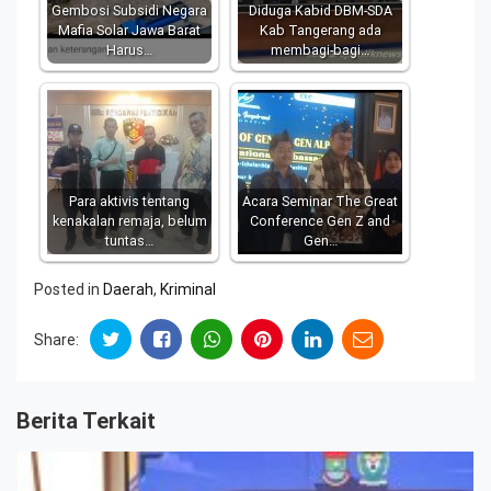
Gembosi Subsidi Negara
Diduga Kabid DBM-SDA
Mafia Solar Jawa Barat
Kab Tangerang ada
Harus…
membagi-bagi…
Para aktivis tentang
Acara Seminar The Great
kenakalan remaja, belum
Conference Gen Z and
tuntas…
Gen…
Posted in
Daerah
,
Kriminal
Share:
Berita Terkait