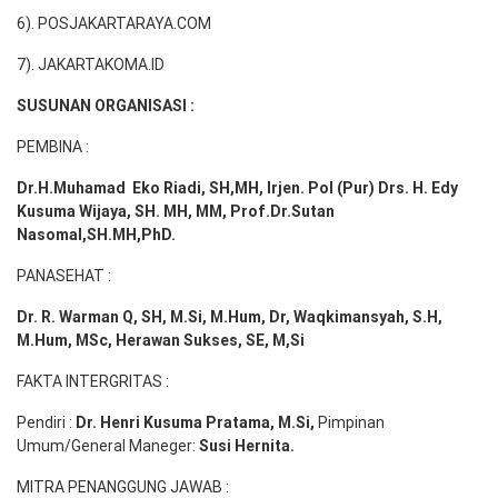
6). POSJAKARTARAYA.COM
7). JAKARTAKOMA.ID
SUSUNAN ORGANISASI :
PEMBINA :
Dr.H.Muhamad
Eko
Riadi
, SH,MH
, Irjen. Pol (Pur) Drs. H. Edy
Kusuma Wijaya, SH. MH,
MM, Prof
.
Dr.Sutan
Nasomal,SH.MH,PhD.
PANASEHAT :
Dr. R. Warman Q, SH, M.Si, M.Hum
,
Dr, Waqkimansyah, S.H,
M.Hum, MSc
,
Herawan Sukses, SE, M,Si
FAKTA INTERGRITAS :
Pendiri :
Dr. Henri
Kusuma
Pratama, M.Si
,
Pimpinan
Umum/General Maneger:
Susi
Hernita.
MITRA PENANGGUNG JAWAB :