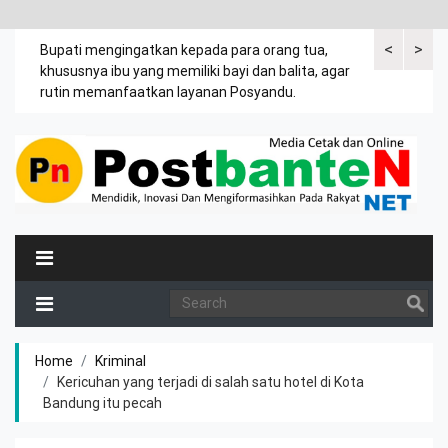
<
>
emak
Bupati mengingatkan kepada para orang tua,
Kuasa tergug
khususnya ibu yang memiliki bayi dan balita, agar
leter C Desa
rutin memanfaatkan layanan Posyandu.
tanah Jasir.
Home
Kriminal
Kericuhan yang terjadi di salah satu hotel di Kota
Bandung itu pecah