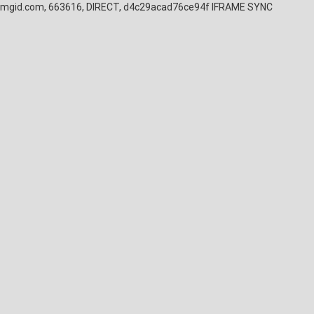
mgid.com, 663616, DIRECT, d4c29acad76ce94f
IFRAME SYNC