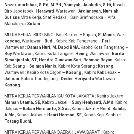
Nazarudin
Ishak
,
S.Pd
,
M.Pd
,
Yansyah
,
Jalaludin
,
S.Hi
,
Kasub
Biro Jabotabek :
Herawati
Wartawan :
Ardiansyah
,
Nursiah
,
Suti
s
na
Mitra Kerja, Staf Redaksi : Sain Grafindosika – Alfa
Mahakarya-
Sutani
MITRA KERJA : BIRO-BIRO : Biro Banten – Kapala
,
R. Manik
, Wakil :
kosong
,
Wartawan
:
Budi
,
Kabiro Kab Tangerang
–
Feri
Wartawan
:
Daman Huri, M. Daod BMA,
Kabiro Kota Tangerang
–
Roy
Wartawan
,
Kabiro Kota Tangsel :
Henny
,
Wartawan :
Barita
Simanjuntak, ST
,
Hendra
Gunawan
Sari
,
Rahmad Rayan
.
Kabiro
Kab Seang
–
Saiman Nanis
,
Kabiro Kota Serang
:
Kosong
,
Wartawan : Kabiro Kota Cilgon
–
Kosong
,
Kabiro Kab Lebak
–
Jahidin
.
Kabiro Pandeglang
: Deden
Heriyanto
Wartawan :
Kosong
MITRA KERJA PERWAKILAN IBU KOTA JAKARTA : Kabiro Jaktim –
Maman Utama, SE
,
Kabiro Jaksel –
Susy Heniyanti, A.Md
,
Kabiro
Jakpus –
Baban Hermanto, S.Sos
,
Kabiro Jakut –
Rendi
Balula
,
A.Md
,
Kabiro Jakbar –
Henri Herman, SE
,
Kabiro Kep. Seribu –
Tatang Budhi
,
MITRA KERJA PERWAKILAN DAERAH JAWA BARAT : Kabiro