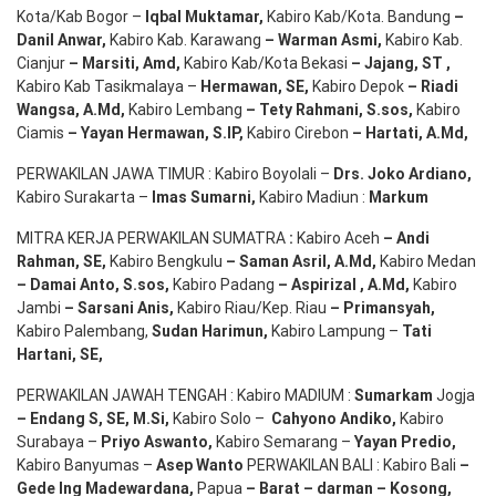
Kota/Kab Bogor –
Iqbal
Muktamar
,
Kabiro Kab/Kota. Bandung
–
Danil Anwar
,
Kabiro Kab. Karawang
–
Warman Asmi
,
Kabiro Kab.
Cianjur
–
Marsiti
,
Amd
,
Kabiro Kab/Kota Bekasi
– Jajang
, ST
,
Kabiro Kab Tasikmalaya –
Hermawan
, SE,
Kabiro Depok
– Riadi
Wangsa
,
A.Md
,
Kabiro Lembang
– Tety Rahmani
, S.sos,
Kabiro
Ciamis
– Yayan Hermawan
, S.IP,
Kabiro Cirebon
–
Hartati
,
A.Md
,
PERWAKILAN JAWA TIMUR : Kabiro Boyolali –
Drs.
Joko
Ardiano
,
Kabiro Surakarta –
Imas
Sumarni
,
Kabiro Madiun :
Markum
MITRA KERJA PERWAKILAN SUMATRA
:
Kabiro Aceh
– Andi
Rahman, SE
,
Kabiro Bengkulu
– Saman Asril
,
A.Md
,
Kabiro Medan
– Damai Anto
, S.sos,
Kabiro Padang
– Aspirizal
,
A.Md
,
Kabiro
Jambi
– Sarsani Anis
,
Kabiro Riau/Kep. Riau
– Primansyah
,
Kabiro Palembang,
Sudan
Harimun
,
Kabiro Lampung –
Tati
Hartani, SE
,
PERWAKILAN JAWAH TENGAH : Kabiro MADIUM :
Sumarkam
Jogja
–
Endang
S, SE,
M.Si
,
Kabiro Solo –
Cahyono
Andiko
,
Kabiro
Surabaya –
Priyo
Aswanto
,
Kabiro Semarang –
Yayan
Predio
,
Kabiro Banyumas –
Asep
Wanto
PERWAKILAN BALI : Kabiro Bali
–
Gede
Ing
Madewardana
,
Papua
– Barat –
darman
–
Kosong
,