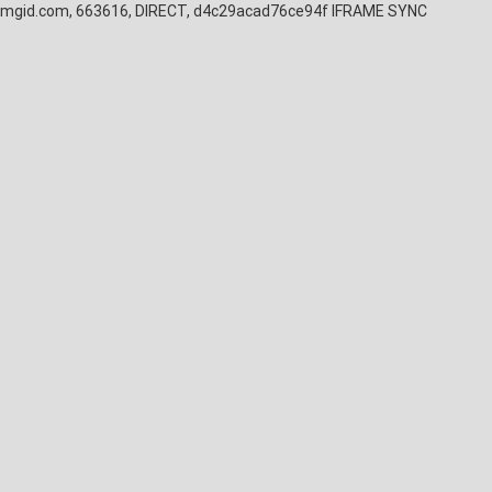
mgid.com, 663616, DIRECT, d4c29acad76ce94f
IFRAME SYNC