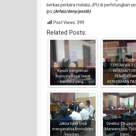
berkas perkara melalui JPU di perhitungkan se
jpu.
(Arfaiz/deny/postb)
Post Views:
399
Related Posts:
TERDAKWA T
Kasus pengiriman
WISMANTOR
manusia ilegal lewat
PENGGERA
bandara yang…
KERUSUHAN PA
Jaksa tidak bisa
Direktur CV Jagor
menganalisa kronologis
Marwansono Tjo
kejadian…
Demi…