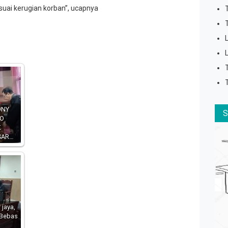
suai kerugian korban”, ucapnya
ONY
O
K
SAR…
 jaya,
 Bebas