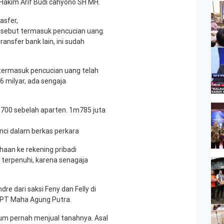
 Hakim Arif Budi cahyono SH MH.
asfer,
sebut termasuk pencucian uang.
ansfer bank lain, ini sudah
termasuk pencucian uang telah
6 milyar, ada sengaja
700 sebelah aparten. 1m785 juta
inci dalam berkas perkara
aan ke rekening pribadi
 terpenuhi, karena senagaja
 dari saksi Feny dan Felly di
n PT Maha Agung Putra.
elum pernah menjual tanahnya. Asal