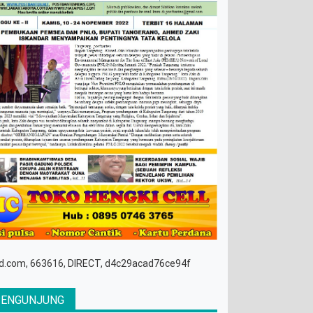
d.com, 663616, DIRECT, d4c29acad76ce94f
PENGUNJUNG