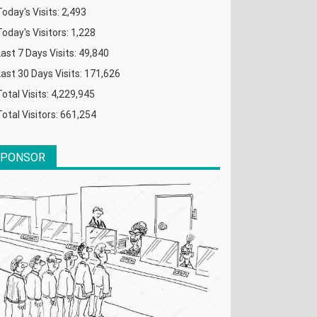
Today's Visits:
2,493
Today's Visitors:
1,228
Last 7 Days Visits:
49,840
Last 30 Days Visits:
171,626
Total Visits:
4,229,945
Total Visitors:
661,254
SPONSOR