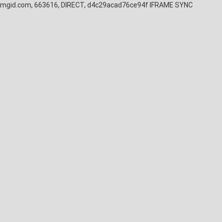
mgid.com, 663616, DIRECT, d4c29acad76ce94f
IFRAME SYNC