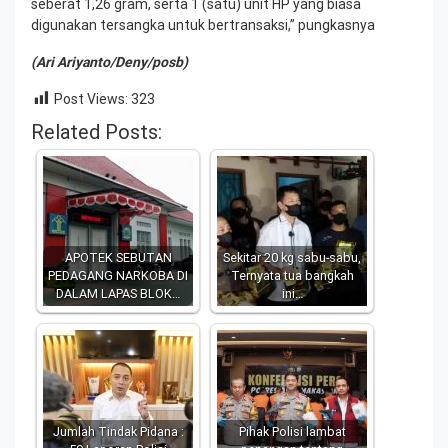
seberat 1,26 gram, serta 1 (satu) unit HP yang biasa
digunakan tersangka untuk bertransaksi,” pungkasnya
(Ari Ariyanto/Deny/posb)
Post Views:
323
Related Posts:
APOTEK SEBUTAN
Sekitar 20 kg sabu-sabu,
PEDAGANG NARKOBA DI
Ternyata tua bangkah
DALAM LAPAS BLOK…
ini…
Jumlah Tindak Pidana :
Pihak Polisi lambat