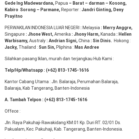
Gede
Ing
Madewardana
,
Papua
– Barat –
darman
–
Kosong
,
Kabiro
Sorong
–
Parmane
,
Reporter :
Jandri Ginting, Deny
Prayitno
PERWAKILAN INDONESIA LUAR NEGERI
:
Melaysia
: Merry
Anggre
,
Singapure
:
Jhone
West,
Amerika
:
Jhony
Harm,
Kanada
: Hellen
Warbisamy
,
Australy
:
Andrian
Signi
,
China
: Sin
Dinis
.
Hokong :
Jacky,
Thailand :
Sun Sin,
Pliphina :
Mas Andree
Silahkan pasang Iklan, murah dan terjangkau Hub Kami :
Telp/Hp/Whatsapp : (+62) 813-1745-1616
Kantor Cabang Utama : Jln. Balaraja, Perumahan Balaraja,
Balaraja, Kab Tangerang, Banten-Indonesia
A. Tambah Telpon : (+62) 813-1745-1616
Offece :
Jln. Raya Pakuhaji-Rawakidang KM.01 Kp. Duri RT. 02/01 Ds.
Pakualam, Kec. Pakuhaji, Kab. Tangerang, Banten-Indonesia.