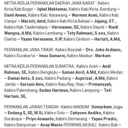
MITRA KERJA PERWAKILAN DAERAH JAWA BARAT : Kabiro
Kota/Kab Bogor –
Iqbal
Muktamar
,
Kabiro Kab/Kota. Bandung
–
Danil Anwar
,
Kabiro Kab. Karawang
–
Warman Asmi
,
Kabiro Kab.
Cianjur
–
Marsiti
,
Amd
,
Kabiro Kab/Kota Bekasi
– Jajang
, ST
,
Kabiro Kab Tasikmalaya –
Hermawan
, SE,
Kabiro Depok
– Riadi
Wangsa
,
A.Md
,
Kabiro Lembang
– Tety Rahmani
, S.sos,
Kabiro
Ciamis
– Yayan Hermawan
, S.IP,
Kabiro Cirebon
–
Hartati
,
A.Md
,
PERWAKILAN JAWA TIMUR : Kabiro Boyolali –
Drs.
Joko
Ardiano
,
Kabiro Surakarta –
Imas
Sumarni
,
Kabiro Madiun :
Markum
MITRA KERJA PERWAKILAN SUMATRA
:
Kabiro Aceh
– Andi
Rahman, SE
,
Kabiro Bengkulu
– Saman Asril
,
A.Md
,
Kabiro Medan
– Damai Anto
, S.sos,
Kabiro Padang
– Aspirizal
,
A.Md
,
Kabiro
Jambi
– Sarsani Anis
,
Kabiro Riau/Kep. Riau
– Primansyah
,
Kabiro Palembang,
Sudan
Harimun
,
Kabiro Lampung –
Tati
Hartani, SE
,
PERWAKILAN JAWAH TENGAH : Kabiro MADIUM :
Sumarkam
Jogja
–
Endang
S, SE,
M.Si
,
Kabiro Solo –
Cahyono
Andiko
,
Kabiro
Surabaya –
Priyo
Aswanto
,
Kabiro Semarang –
Yayan
Predio
,
Kabiro Banyumas –
Asep
Wanto
PERWAKILAN BALI : Kabiro Bali
–