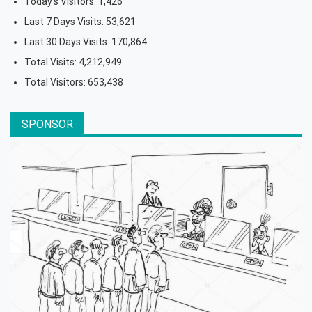
Today's Visitors:
1,426
Last 7 Days Visits:
53,621
Last 30 Days Visits:
170,864
Total Visits:
4,212,949
Total Visitors:
653,438
SPONSOR