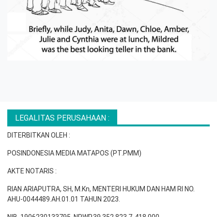
LEGALITAS PERUSAHAAN :
DITERBITKAN OLEH :
POSINDONESIA MEDIA MATAPOS (PT.PMM)
AKTE NOTARIS :
RIAN ARIAPUTRA, SH, M.Kn, MENTERI HUKUM DAN HAM RI NO.
AHU-0044489.AH.01.01 TAHUN 2023.
NIB. 1906230133795, NPWP.39.352.823.7-418.000