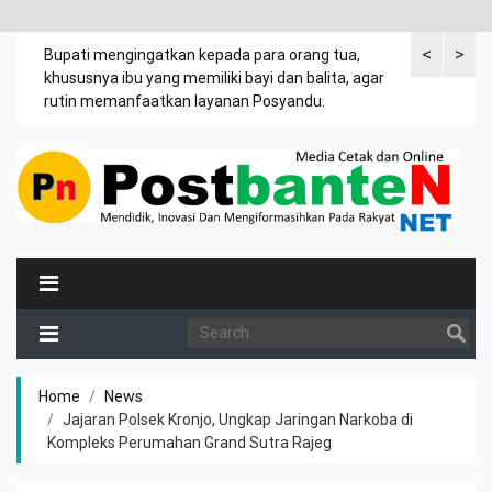
<
>
emak
Bupati mengingatkan kepada para orang tua,
Kuasa tergug
khususnya ibu yang memiliki bayi dan balita, agar
leter C Desa
rutin memanfaatkan layanan Posyandu.
tanah Jasir.
Home
News
Jajaran Polsek Kronjo, Ungkap Jaringan Narkoba di
Kompleks Perumahan Grand Sutra Rajeg