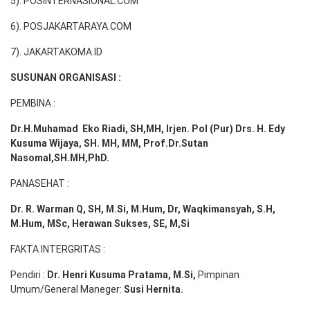
5). POSINTERNASIONAL.COM
6). POSJAKARTARAYA.COM
7). JAKARTAKOMA.ID
SUSUNAN ORGANISASI :
PEMBINA :
Dr.H.Muhamad
Eko
Riadi
, SH,MH
, Irjen. Pol (Pur) Drs. H. Edy
Kusuma Wijaya, SH. MH,
MM, Prof
.
Dr.Sutan
Nasomal,SH.MH,PhD.
PANASEHAT :
Dr. R. Warman Q, SH, M.Si, M.Hum
,
Dr, Waqkimansyah, S.H,
M.Hum, MSc
,
Herawan Sukses, SE, M,Si
FAKTA INTERGRITAS :
Pendiri :
Dr. Henri
Kusuma
Pratama, M.Si
,
Pimpinan
Umum/General Maneger:
Susi
Hernita.