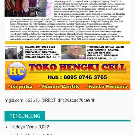
mgid.com, 663616, DIRECT, d4c29acad76ce94f
PENGUNJUNG
Today's Visits:
3,082