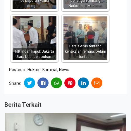
59 Laporan Polisi
penangan tentang
dengan…
Narkoba di Makasar.
Para aktivis tentang
PIK indah kapuk Jakarta
kenakalan remaja, belum
Utara buat pelabuhan…
tuntas…
Posted in
Hukum
,
Kriminal
,
News
Share:
Berita Terkait