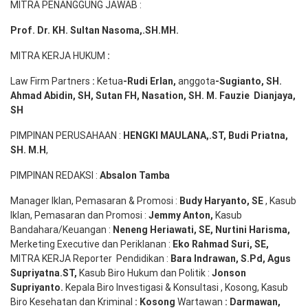
MITRA PENANGGUNG JAWAB :
Prof. Dr. KH. Sultan Nasoma,.SH.MH.
MITRA KERJA HUKUM
:
Law Firm Partners
:
Ketua
-Rudi
Erlan
,
anggota
-Sugianto
, SH.
Ahmad
Abidin
, SH,
Sutan
FH,
Nasation
, SH. M.
Fauzie
Dianjaya
,
SH
PIMPINAN PERUSAHAAN :
HENGKI MAULANA,.ST
, Budi
Pr
iatna
,
SH
. M.H
,
PIMPINAN REDAKSI :
Absalon Tamba
Manager Iklan, Pemasaran & Promosi :
Budy Haryanto, SE
, Kasub
Iklan, Pemasaran dan Promosi :
Jemmy Anton
,
Kasub
Bandahara/Keuangan :
Neneng
Heriawati
, SE,
Nurtini
Harisma
,
Merketing Executive dan Periklanan :
Eko
Rahmad Suri
,
SE,
MITRA KERJA Reporter Pendidikan :
Bara
Indrawan
,
S.Pd
,
Agus
Supriyatna
.
ST
,
Kasub Biro Hukum dan Politik :
Jonson
S
upriyanto
.
Kepala Biro Investigasi & Konsultasi , Kosong, Kasub
Biro Kesehatan dan Kriminal
:
Kosong
Wartawan
:
Darmawan
,