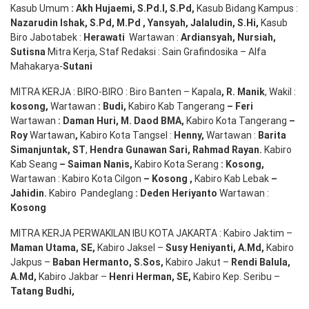
Kasub Umum
:
Akh Hujaemi, S.Pd.I, S.Pd
,
Kasub Bidang Kampus :
Nazarudin
Ishak
,
S.Pd
,
M.Pd
,
Yansyah
,
Jalaludin
,
S.Hi
,
Kasub
Biro Jabotabek :
Herawati
Wartawan :
Ardiansyah
,
Nursiah
,
Suti
s
na
Mitra Kerja, Staf Redaksi : Sain Grafindosika – Alfa
Mahakarya-
Sutani
MITRA KERJA : BIRO-BIRO : Biro Banten – Kapala
,
R. Manik
, Wakil :
kosong
,
Wartawan
:
Budi
,
Kabiro Kab Tangerang
–
Feri
Wartawan
:
Daman Huri, M. Daod BMA,
Kabiro Kota Tangerang
–
Roy
Wartawan
,
Kabiro Kota Tangsel :
Henny
,
Wartawan :
Barita
Simanjuntak, ST
,
Hendra
Gunawan
Sari
,
Rahmad Rayan
.
Kabiro
Kab Seang
–
Saiman Nanis
,
Kabiro Kota Serang
:
Kosong
,
Wartawan : Kabiro Kota Cilgon
–
Kosong
,
Kabiro Kab Lebak
–
Jahidin
.
Kabiro Pandeglang
: Deden
Heriyanto
Wartawan :
Kosong
MITRA KERJA PERWAKILAN IBU KOTA JAKARTA : Kabiro Jaktim –
Maman Utama, SE
,
Kabiro Jaksel –
Susy Heniyanti, A.Md
,
Kabiro
Jakpus –
Baban Hermanto, S.Sos
,
Kabiro Jakut –
Rendi
Balula
,
A.Md
,
Kabiro Jakbar –
Henri Herman, SE
,
Kabiro Kep. Seribu –
Tatang Budhi
,