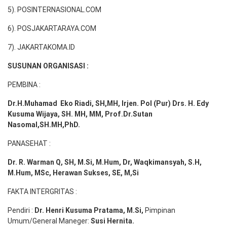
5). POSINTERNASIONAL.COM
6). POSJAKARTARAYA.COM
7). JAKARTAKOMA.ID
SUSUNAN ORGANISASI :
PEMBINA :
Dr.H.Muhamad
Eko
Riadi
, SH,MH
, Irjen. Pol (Pur) Drs. H. Edy
Kusuma Wijaya, SH. MH,
MM, Prof
.
Dr.Sutan
Nasomal,SH.MH,PhD.
PANASEHAT :
Dr. R. Warman Q, SH, M.Si, M.Hum
,
Dr, Waqkimansyah, S.H,
M.Hum, MSc
,
Herawan Sukses, SE, M,Si
FAKTA INTERGRITAS :
Pendiri :
Dr. Henri
Kusuma
Pratama, M.Si
,
Pimpinan
Umum/General Maneger:
Susi
Hernita.