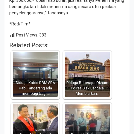
Rp. 300.000,- rupiah tiap bulan, jika realitanya Penerima yang
bersangkutan tidak menerima uang secara utuh periksa
penyelenggaranya,” tandasnya.
*Red/Tim*
Post Views:
383
Related Posts:
Diduga Kabid DBM-SDA
Diduga Beberapa Oknum
Kab Tangerang ada
Polres Siak Sengaja
membagi-bagi…
Membiarkan…