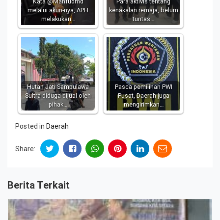
Kata @Mahfudmd
Para aktivis tentang
melalui akun-nya, APH
kenakalan remaja, belum
melakukan…
tuntas…
Hutan Jati Sampulawa
Pasca pemilihan PWI
Sultra diduga dijual oleh
Pusat, Daerah juga
pihak…
mengirimkan…
Posted in
Daerah
Share:
Berita Terkait