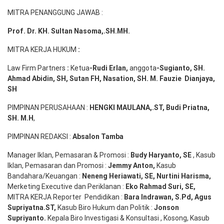
MITRA PENANGGUNG JAWAB :
Prof. Dr. KH. Sultan Nasoma,.SH.MH.
MITRA KERJA HUKUM
:
Law Firm Partners
:
Ketua
-Rudi
Erlan
,
anggota
-Sugianto
, SH.
Ahmad
Abidin
, SH,
Sutan
FH,
Nasation
, SH. M.
Fauzie
Dianjaya
,
SH
PIMPINAN PERUSAHAAN :
HENGKI MAULANA,.ST
, Budi
Pr
iatna
,
SH
. M.H
,
PIMPINAN REDAKSI :
Absalon Tamba
Manager Iklan, Pemasaran & Promosi :
Budy Haryanto, SE
, Kasub
Iklan, Pemasaran dan Promosi :
Jemmy Anton
,
Kasub
Bandahara/Keuangan :
Neneng
Heriawati
, SE,
Nurtini
Harisma
,
Merketing Executive dan Periklanan :
Eko
Rahmad Suri
,
SE,
MITRA KERJA Reporter Pendidikan :
Bara
Indrawan
,
S.Pd
,
Agus
Supriyatna
.
ST
,
Kasub Biro Hukum dan Politik :
Jonson
S
upriyanto
.
Kepala Biro Investigasi & Konsultasi , Kosong, Kasub