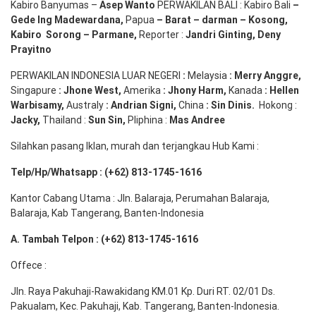
Kabiro Banyumas –
Asep
Wanto
PERWAKILAN BALI : Kabiro Bali
–
Gede
Ing
Madewardana
,
Papua
– Barat –
darman
–
Kosong
,
Kabiro
Sorong
–
Parmane
,
Reporter :
Jandri Ginting, Deny
Prayitno
PERWAKILAN INDONESIA LUAR NEGERI
:
Melaysia
: Merry
Anggre
,
Singapure
:
Jhone
West,
Amerika
:
Jhony
Harm,
Kanada
: Hellen
Warbisamy
,
Australy
:
Andrian
Signi
,
China
: Sin
Dinis
.
Hokong :
Jacky,
Thailand :
Sun Sin,
Pliphina :
Mas Andree
Silahkan pasang Iklan, murah dan terjangkau Hub Kami :
Telp/Hp/Whatsapp : (+62) 813-1745-1616
Kantor Cabang Utama : Jln. Balaraja, Perumahan Balaraja,
Balaraja, Kab Tangerang, Banten-Indonesia
A. Tambah Telpon : (+62) 813-1745-1616
Offece :
Jln. Raya Pakuhaji-Rawakidang KM.01 Kp. Duri RT. 02/01 Ds.
Pakualam, Kec. Pakuhaji, Kab. Tangerang, Banten-Indonesia.