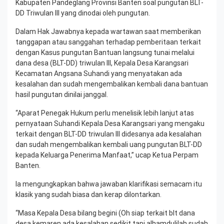
Kabupaten Pandeglang Provinsi Banten soal pungutan BLT-
DD Triwulan III yang dinodai oleh pungutan.
Dalam Hak Jawabnya kepada wartawan saat memberikan
tanggapan atau sanggahan terhadap pemberitaan terkait
dengan Kasus pungutan Bantuan langsung tunai melalui
dana desa (BLT-DD) triwulan III, Kepala Desa Karangsari
Kecamatan Angsana Suhandi yang menyatakan ada
kesalahan dan sudah mengembalikan kembali dana bantuan
hasil pungutan dinilai janggal.
“Aparat Penegak Hukum perlu menelisik lebih lanjut atas
pernyataan Suhandi Kepala Desa Karangsari yang mengaku
terkait dengan BLT-DD triwulan III didesanya ada kesalahan
dan sudah mengembalikan kembali uang pungutan BLT-DD
kepada Keluarga Penerima Manfaat,” ucap Ketua Perpam
Banten.
Ia mengungkapkan bahwa jawaban klarifikasi semacam itu
klasik yang sudah biasa dan kerap dilontarkan.
“Masa Kepala Desa bilang begini (Oh siap terkait blt dana
desa kemaren ada kesalahan sedikit tapi alhamdulilah sudah