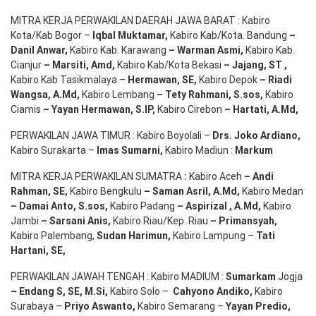
MITRA KERJA PERWAKILAN DAERAH JAWA BARAT : Kabiro
Kota/Kab Bogor –
Iqbal
Muktamar
,
Kabiro Kab/Kota. Bandung
–
Danil Anwar
,
Kabiro Kab. Karawang
–
Warman Asmi
,
Kabiro Kab.
Cianjur
–
Marsiti
,
Amd
,
Kabiro Kab/Kota Bekasi
– Jajang
, ST
,
Kabiro Kab Tasikmalaya –
Hermawan
, SE,
Kabiro Depok
– Riadi
Wangsa
,
A.Md
,
Kabiro Lembang
– Tety Rahmani
, S.sos,
Kabiro
Ciamis
– Yayan Hermawan
, S.IP,
Kabiro Cirebon
–
Hartati
,
A.Md
,
PERWAKILAN JAWA TIMUR : Kabiro Boyolali –
Drs.
Joko
Ardiano
,
Kabiro Surakarta –
Imas
Sumarni
,
Kabiro Madiun :
Markum
MITRA KERJA PERWAKILAN SUMATRA
:
Kabiro Aceh
– Andi
Rahman, SE
,
Kabiro Bengkulu
– Saman Asril
,
A.Md
,
Kabiro Medan
– Damai Anto
, S.sos,
Kabiro Padang
– Aspirizal
,
A.Md
,
Kabiro
Jambi
– Sarsani Anis
,
Kabiro Riau/Kep. Riau
– Primansyah
,
Kabiro Palembang,
Sudan
Harimun
,
Kabiro Lampung –
Tati
Hartani, SE
,
PERWAKILAN JAWAH TENGAH : Kabiro MADIUM :
Sumarkam
Jogja
–
Endang
S, SE,
M.Si
,
Kabiro Solo –
Cahyono
Andiko
,
Kabiro
Surabaya –
Priyo
Aswanto
,
Kabiro Semarang –
Yayan
Predio
,