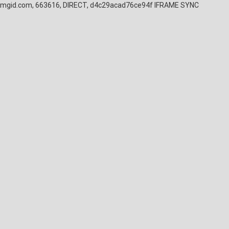
mgid.com, 663616, DIRECT, d4c29acad76ce94f
IFRAME SYNC