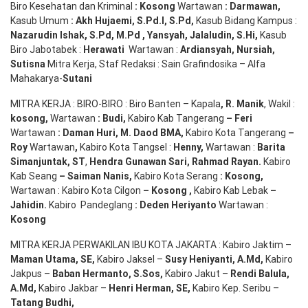
Biro Kesehatan dan Kriminal
:
Kosong
Wartawan
:
Darmawan
,
Kasub Umum
:
Akh Hujaemi, S.Pd.I, S.Pd
,
Kasub Bidang Kampus :
Nazarudin
Ishak
,
S.Pd
,
M.Pd
,
Yansyah
,
Jalaludin
,
S.Hi
,
Kasub
Biro Jabotabek :
Herawati
Wartawan :
Ardiansyah
,
Nursiah
,
Suti
s
na
Mitra Kerja, Staf Redaksi : Sain Grafindosika – Alfa
Mahakarya-
Sutani
MITRA KERJA : BIRO-BIRO : Biro Banten – Kapala
,
R. Manik
, Wakil :
kosong
,
Wartawan
:
Budi
,
Kabiro Kab Tangerang
–
Feri
Wartawan
:
Daman Huri, M. Daod BMA,
Kabiro Kota Tangerang
–
Roy
Wartawan
,
Kabiro Kota Tangsel :
Henny
,
Wartawan :
Barita
Simanjuntak, ST
,
Hendra
Gunawan
Sari
,
Rahmad Rayan
.
Kabiro
Kab Seang
–
Saiman Nanis
,
Kabiro Kota Serang
:
Kosong
,
Wartawan : Kabiro Kota Cilgon
–
Kosong
,
Kabiro Kab Lebak
–
Jahidin
.
Kabiro Pandeglang
: Deden
Heriyanto
Wartawan :
Kosong
MITRA KERJA PERWAKILAN IBU KOTA JAKARTA : Kabiro Jaktim –
Maman Utama, SE
,
Kabiro Jaksel –
Susy Heniyanti, A.Md
,
Kabiro
Jakpus –
Baban Hermanto, S.Sos
,
Kabiro Jakut –
Rendi
Balula
,
A.Md
,
Kabiro Jakbar –
Henri Herman, SE
,
Kabiro Kep. Seribu –
Tatang Budhi
,