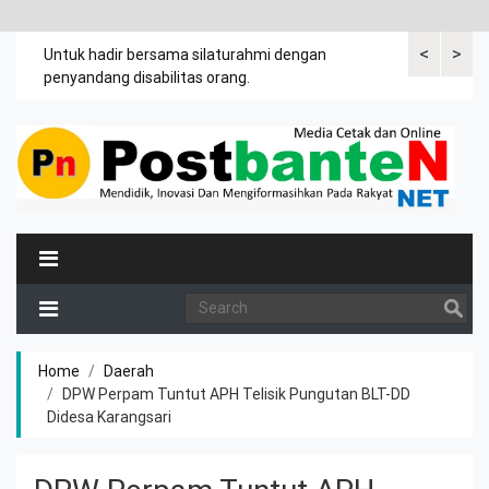
<
>
an
Untuk hadir bersama silaturahmi dengan
Bupati mengi
penyandang disabilitas orang.
khususnya ibu
rutin meman
Home
Daerah
DPW Perpam Tuntut APH Telisik Pungutan BLT-DD
Didesa Karangsari