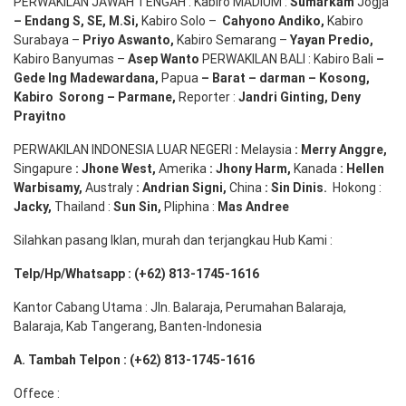
PERWAKILAN JAWAH TENGAH : Kabiro MADIUM :
Sumarkam
Jogja
–
Endang
S, SE,
M.Si
,
Kabiro Solo –
Cahyono
Andiko
,
Kabiro
Surabaya –
Priyo
Aswanto
,
Kabiro Semarang –
Yayan
Predio
,
Kabiro Banyumas –
Asep
Wanto
PERWAKILAN BALI : Kabiro Bali
–
Gede
Ing
Madewardana
,
Papua
– Barat –
darman
–
Kosong
,
Kabiro
Sorong
–
Parmane
,
Reporter :
Jandri Ginting, Deny
Prayitno
PERWAKILAN INDONESIA LUAR NEGERI
:
Melaysia
: Merry
Anggre
,
Singapure
:
Jhone
West,
Amerika
:
Jhony
Harm,
Kanada
: Hellen
Warbisamy
,
Australy
:
Andrian
Signi
,
China
: Sin
Dinis
.
Hokong :
Jacky,
Thailand :
Sun Sin,
Pliphina :
Mas Andree
Silahkan pasang Iklan, murah dan terjangkau Hub Kami :
Telp/Hp/Whatsapp : (+62) 813-1745-1616
Kantor Cabang Utama : Jln. Balaraja, Perumahan Balaraja,
Balaraja, Kab Tangerang, Banten-Indonesia
A. Tambah Telpon : (+62) 813-1745-1616
Offece :