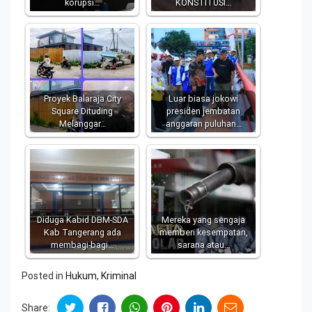
korupsi…
KONSTITUSI…
Proyek Balaraja City
Luar biasa jokowi
Square Dituding
presiden jembatan
Melanggar…
anggaran puluhan…
Diduga Kabid DBM-SDA
Mereka yang sengaja
Kab Tangerang ada
memberi kesempatan,
membagi-bagi…
sarana atau…
Posted in
Hukum
,
Kriminal
Share: