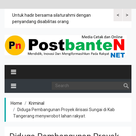
<
>
an
Untuk hadir bersama silaturahmi dengan
Bupati mengi
penyandang disabilitas orang.
khususnya ibu
rutin meman
Home
Kriminal
Diduga Pembangunan Proyek ilirisasi Sungai di Kab
Tangerang menywrobot lahan rakyat.