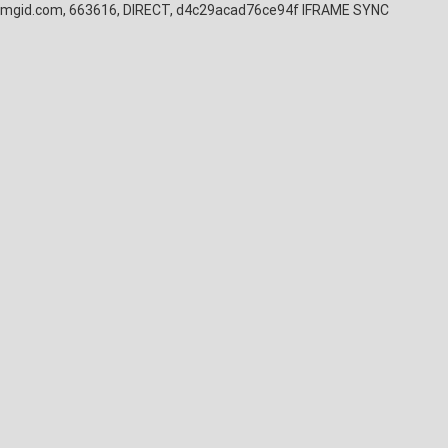
mgid.com, 663616, DIRECT, d4c29acad76ce94f
IFRAME SYNC