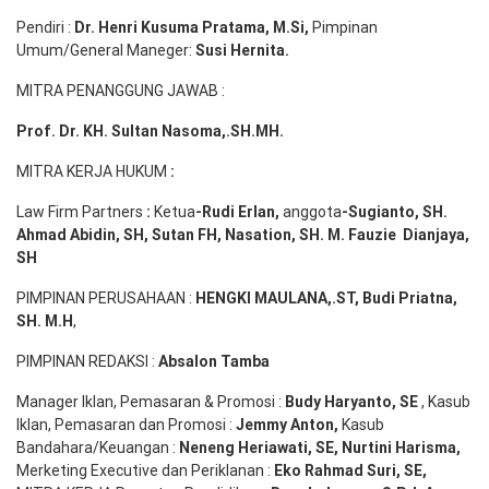
Pendiri :
Dr. Henri
Kusuma
Pratama, M.Si
,
Pimpinan
Umum/General Maneger:
Susi
Hernita.
MITRA PENANGGUNG JAWAB :
Prof. Dr. KH. Sultan Nasoma,.SH.MH.
MITRA KERJA HUKUM
:
Law Firm Partners
:
Ketua
-Rudi
Erlan
,
anggota
-Sugianto
, SH.
Ahmad
Abidin
, SH,
Sutan
FH,
Nasation
, SH. M.
Fauzie
Dianjaya
,
SH
PIMPINAN PERUSAHAAN :
HENGKI MAULANA,.ST
, Budi
Pr
iatna
,
SH
. M.H
,
PIMPINAN REDAKSI :
Absalon Tamba
Manager Iklan, Pemasaran & Promosi :
Budy Haryanto, SE
, Kasub
Iklan, Pemasaran dan Promosi :
Jemmy Anton
,
Kasub
Bandahara/Keuangan :
Neneng
Heriawati
, SE,
Nurtini
Harisma
,
Merketing Executive dan Periklanan :
Eko
Rahmad Suri
,
SE,