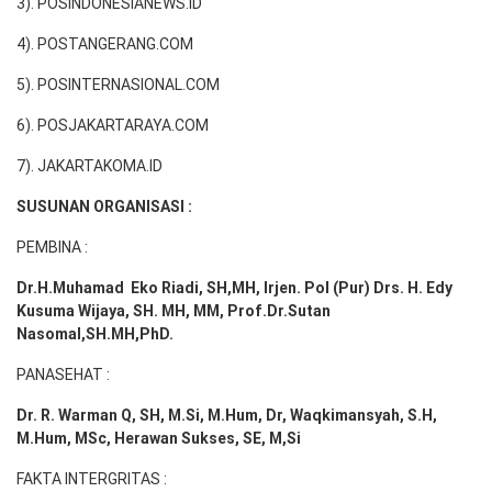
3). POSINDONESIANEWS.ID
4). POSTANGERANG.COM
5). POSINTERNASIONAL.COM
6). POSJAKARTARAYA.COM
7). JAKARTAKOMA.ID
SUSUNAN ORGANISASI :
PEMBINA :
Dr.H.Muhamad
Eko
Riadi
, SH,MH
, Irjen. Pol (Pur) Drs. H. Edy
Kusuma Wijaya, SH. MH,
MM, Prof
.
Dr.Sutan
Nasomal,SH.MH,PhD.
PANASEHAT :
Dr. R. Warman Q, SH, M.Si, M.Hum
,
Dr, Waqkimansyah, S.H,
M.Hum, MSc
,
Herawan Sukses, SE, M,Si
FAKTA INTERGRITAS :