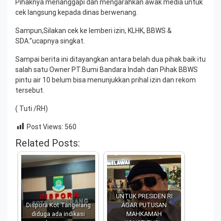
Pihaknya menanggapi dan mengarahkan awak media untuk
cek langsung kepada dinas berwenang.
Sampun,Silakan cek ke lemberi izin, KLHK, BBWS &
SDA.”ucapnya singkat.
Sampai berita ini ditayangkan antara belah dua pihak baik itu
salah satu Owner PT.Bumi Bandara Indah dan Pihak BBWS
pintu air 10 belum bisa menunjukkan prihal izin dan rekom
tersebut.
( Tuti /RH)
Post Views:
560
Related Posts:
UNTUK PRESIDEN RI
Dispora Kot Tangerang
AGAR PUTUSAN
diduga ada indikasi
MAHKAMAH