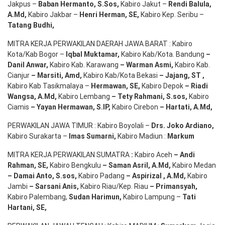
Jakpus –
Baban Hermanto, S.Sos
,
Kabiro Jakut –
Rendi
Balula
,
A.Md
,
Kabiro Jakbar –
Henri Herman, SE
,
Kabiro Kep. Seribu –
Tatang Budhi
,
MITRA KERJA PERWAKILAN DAERAH JAWA BARAT : Kabiro
Kota/Kab Bogor –
Iqbal
Muktamar
,
Kabiro Kab/Kota. Bandung
–
Danil Anwar
,
Kabiro Kab. Karawang
–
Warman Asmi
,
Kabiro Kab.
Cianjur
–
Marsiti
,
Amd
,
Kabiro Kab/Kota Bekasi
– Jajang
, ST
,
Kabiro Kab Tasikmalaya –
Hermawan
, SE,
Kabiro Depok
– Riadi
Wangsa
,
A.Md
,
Kabiro Lembang
– Tety Rahmani
, S.sos,
Kabiro
Ciamis
– Yayan Hermawan
, S.IP,
Kabiro Cirebon
–
Hartati
,
A.Md
,
PERWAKILAN JAWA TIMUR : Kabiro Boyolali –
Drs.
Joko
Ardiano
,
Kabiro Surakarta –
Imas
Sumarni
,
Kabiro Madiun :
Markum
MITRA KERJA PERWAKILAN SUMATRA
:
Kabiro Aceh
– Andi
Rahman, SE
,
Kabiro Bengkulu
– Saman Asril
,
A.Md
,
Kabiro Medan
– Damai Anto
, S.sos,
Kabiro Padang
– Aspirizal
,
A.Md
,
Kabiro
Jambi
– Sarsani Anis
,
Kabiro Riau/Kep. Riau
– Primansyah
,
Kabiro Palembang,
Sudan
Harimun
,
Kabiro Lampung –
Tati
Hartani, SE
,