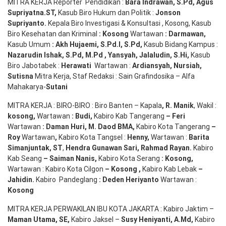
MITRA KERJA Reporter Pendidikan :
Bara
Indrawan
,
S.Pd
,
Agus
Supriyatna
.
ST
,
Kasub Biro Hukum dan Politik :
Jonson
S
upriyanto
.
Kepala Biro Investigasi & Konsultasi , Kosong, Kasub
Biro Kesehatan dan Kriminal
:
Kosong
Wartawan
:
Darmawan
,
Kasub Umum
:
Akh Hujaemi, S.Pd.I, S.Pd
,
Kasub Bidang Kampus :
Nazarudin
Ishak
,
S.Pd
,
M.Pd
,
Yansyah
,
Jalaludin
,
S.Hi
,
Kasub
Biro Jabotabek :
Herawati
Wartawan :
Ardiansyah
,
Nursiah
,
Suti
s
na
Mitra Kerja, Staf Redaksi : Sain Grafindosika – Alfa
Mahakarya-
Sutani
MITRA KERJA : BIRO-BIRO : Biro Banten – Kapala
,
R. Manik
, Wakil :
kosong
,
Wartawan
:
Budi
,
Kabiro Kab Tangerang
–
Feri
Wartawan
:
Daman Huri, M. Daod BMA,
Kabiro Kota Tangerang
–
Roy
Wartawan
,
Kabiro Kota Tangsel :
Henny
,
Wartawan :
Barita
Simanjuntak, ST
,
Hendra
Gunawan
Sari
,
Rahmad Rayan
.
Kabiro
Kab Seang
–
Saiman Nanis
,
Kabiro Kota Serang
:
Kosong
,
Wartawan : Kabiro Kota Cilgon
–
Kosong
,
Kabiro Kab Lebak
–
Jahidin
.
Kabiro Pandeglang
: Deden
Heriyanto
Wartawan :
Kosong
MITRA KERJA PERWAKILAN IBU KOTA JAKARTA : Kabiro Jaktim –
Maman Utama, SE
,
Kabiro Jaksel –
Susy Heniyanti, A.Md
,
Kabiro