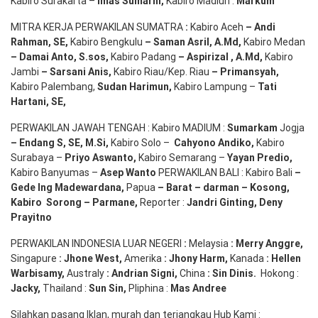
Kabiro Surakarta –
Imas
Sumarni
,
Kabiro Madiun :
Markum
MITRA KERJA PERWAKILAN SUMATRA
:
Kabiro Aceh
– Andi
Rahman, SE
,
Kabiro Bengkulu
– Saman Asril
,
A.Md
,
Kabiro Medan
– Damai Anto
, S.sos,
Kabiro Padang
– Aspirizal
,
A.Md
,
Kabiro
Jambi
– Sarsani Anis
,
Kabiro Riau/Kep. Riau
– Primansyah
,
Kabiro Palembang,
Sudan
Harimun
,
Kabiro Lampung –
Tati
Hartani, SE
,
PERWAKILAN JAWAH TENGAH : Kabiro MADIUM :
Sumarkam
Jogja
–
Endang
S, SE,
M.Si
,
Kabiro Solo –
Cahyono
Andiko
,
Kabiro
Surabaya –
Priyo
Aswanto
,
Kabiro Semarang –
Yayan
Predio
,
Kabiro Banyumas –
Asep
Wanto
PERWAKILAN BALI : Kabiro Bali
–
Gede
Ing
Madewardana
,
Papua
– Barat –
darman
–
Kosong
,
Kabiro
Sorong
–
Parmane
,
Reporter :
Jandri Ginting, Deny
Prayitno
PERWAKILAN INDONESIA LUAR NEGERI
:
Melaysia
: Merry
Anggre
,
Singapure
:
Jhone
West,
Amerika
:
Jhony
Harm,
Kanada
: Hellen
Warbisamy
,
Australy
:
Andrian
Signi
,
China
: Sin
Dinis
.
Hokong :
Jacky,
Thailand :
Sun Sin,
Pliphina :
Mas Andree
Silahkan pasang Iklan, murah dan terjangkau Hub Kami :