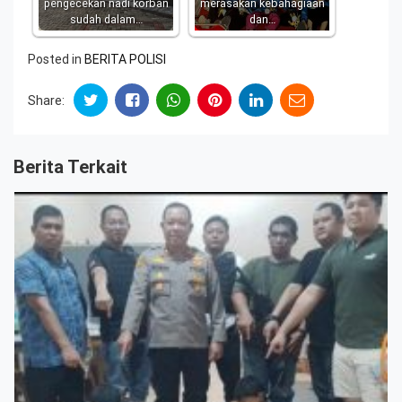
pengecekan nadi korban
merasakan kebahagiaan
sudah dalam…
dan…
Posted in
BERITA POLISI
Share:
Berita Terkait