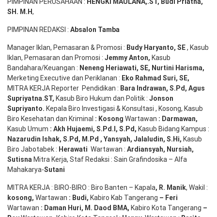
PIMPINAN PERUSAHAAN :
HENGKI MAULANA,.ST
, Budi
Pr
iatna
,
SH
. M.H
,
PIMPINAN REDAKSI :
Absalon Tamba
Manager Iklan, Pemasaran & Promosi :
Budy Haryanto, SE
, Kasub
Iklan, Pemasaran dan Promosi :
Jemmy Anton
,
Kasub
Bandahara/Keuangan :
Neneng
Heriawati
, SE,
Nurtini
Harisma
,
Merketing Executive dan Periklanan :
Eko
Rahmad Suri
,
SE,
MITRA KERJA Reporter Pendidikan :
Bara
Indrawan
,
S.Pd
,
Agus
Supriyatna
.
ST
,
Kasub Biro Hukum dan Politik :
Jonson
S
upriyanto
.
Kepala Biro Investigasi & Konsultasi , Kosong, Kasub
Biro Kesehatan dan Kriminal
:
Kosong
Wartawan
:
Darmawan
,
Kasub Umum
:
Akh Hujaemi, S.Pd.I, S.Pd
,
Kasub Bidang Kampus :
Nazarudin
Ishak
,
S.Pd
,
M.Pd
,
Yansyah
,
Jalaludin
,
S.Hi
,
Kasub
Biro Jabotabek :
Herawati
Wartawan :
Ardiansyah
,
Nursiah
,
Suti
s
na
Mitra Kerja, Staf Redaksi : Sain Grafindosika – Alfa
Mahakarya-
Sutani
MITRA KERJA : BIRO-BIRO : Biro Banten – Kapala
,
R. Manik
, Wakil :
kosong
,
Wartawan
:
Budi
,
Kabiro Kab Tangerang
–
Feri
Wartawan
:
Daman Huri, M. Daod BMA,
Kabiro Kota Tangerang
–