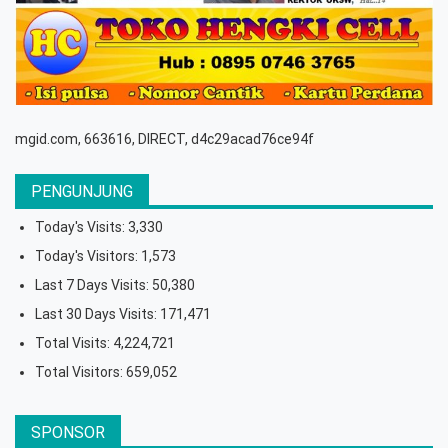
mgid.com, 663616, DIRECT, d4c29acad76ce94f
PENGUNJUNG
Today's Visits:
3,330
Today's Visitors:
1,573
Last 7 Days Visits:
50,380
Last 30 Days Visits:
171,471
Total Visits:
4,224,721
Total Visitors:
659,052
SPONSOR