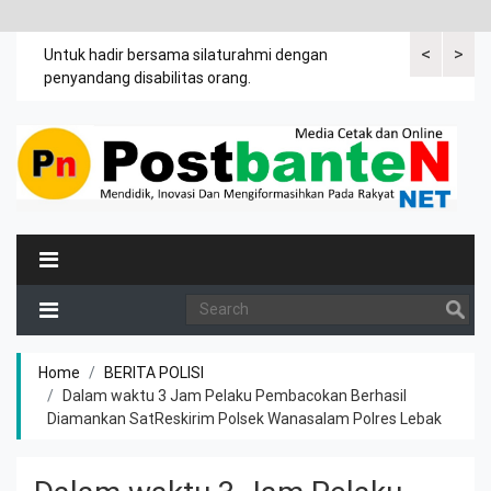
<
>
an
Untuk hadir bersama silaturahmi dengan
Bupati mengi
penyandang disabilitas orang.
khususnya ibu
rutin meman
Home
BERITA POLISI
Dalam waktu 3 Jam Pelaku Pembacokan Berhasil
Diamankan SatReskirim Polsek Wanasalam Polres Lebak