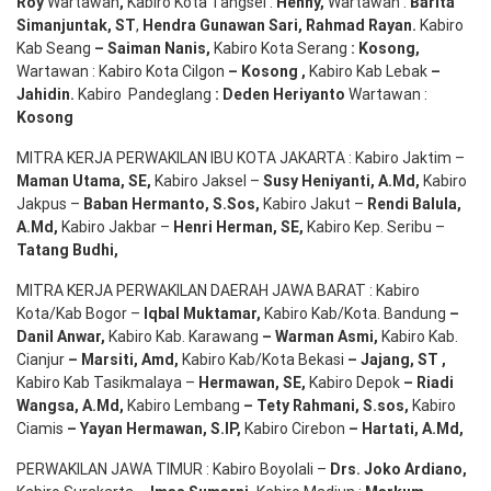
Roy
Wartawan
,
Kabiro Kota Tangsel :
Henny
,
Wartawan :
Barita
Simanjuntak, ST
,
Hendra
Gunawan
Sari
,
Rahmad Rayan
.
Kabiro
Kab Seang
–
Saiman Nanis
,
Kabiro Kota Serang
:
Kosong
,
Wartawan : Kabiro Kota Cilgon
–
Kosong
,
Kabiro Kab Lebak
–
Jahidin
.
Kabiro Pandeglang
: Deden
Heriyanto
Wartawan :
Kosong
MITRA KERJA PERWAKILAN IBU KOTA JAKARTA : Kabiro Jaktim –
Maman Utama, SE
,
Kabiro Jaksel –
Susy Heniyanti, A.Md
,
Kabiro
Jakpus –
Baban Hermanto, S.Sos
,
Kabiro Jakut –
Rendi
Balula
,
A.Md
,
Kabiro Jakbar –
Henri Herman, SE
,
Kabiro Kep. Seribu –
Tatang Budhi
,
MITRA KERJA PERWAKILAN DAERAH JAWA BARAT : Kabiro
Kota/Kab Bogor –
Iqbal
Muktamar
,
Kabiro Kab/Kota. Bandung
–
Danil Anwar
,
Kabiro Kab. Karawang
–
Warman Asmi
,
Kabiro Kab.
Cianjur
–
Marsiti
,
Amd
,
Kabiro Kab/Kota Bekasi
– Jajang
, ST
,
Kabiro Kab Tasikmalaya –
Hermawan
, SE,
Kabiro Depok
– Riadi
Wangsa
,
A.Md
,
Kabiro Lembang
– Tety Rahmani
, S.sos,
Kabiro
Ciamis
– Yayan Hermawan
, S.IP,
Kabiro Cirebon
–
Hartati
,
A.Md
,
PERWAKILAN JAWA TIMUR : Kabiro Boyolali –
Drs.
Joko
Ardiano
,