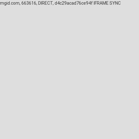
mgid.com, 663616, DIRECT, d4c29acad76ce94f
IFRAME SYNC