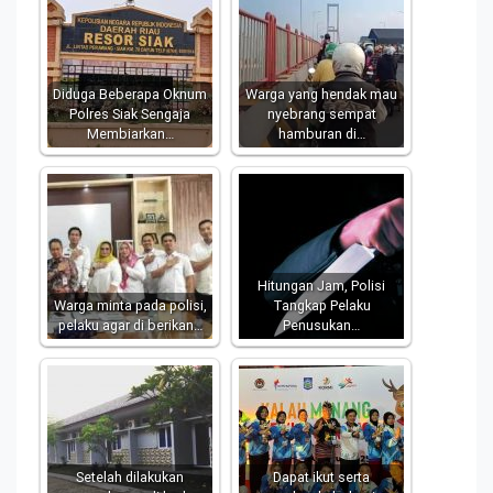
Diduga Beberapa Oknum
Warga yang hendak mau
Polres Siak Sengaja
nyebrang sempat
Membiarkan…
hamburan di…
Hitungan Jam, Polisi
Warga minta pada polisi,
Tangkap Pelaku
pelaku agar di berikan…
Penusukan…
Setelah dilakukan
Dapat ikut serta