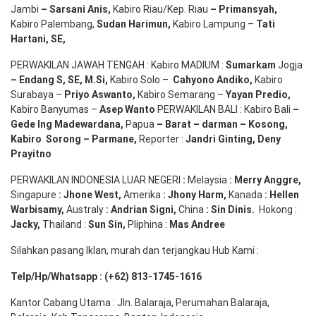
Jambi
– Sarsani Anis
,
Kabiro Riau/Kep. Riau
– Primansyah
,
Kabiro Palembang,
Sudan
Harimun
,
Kabiro Lampung –
Tati
Hartani, SE
,
PERWAKILAN JAWAH TENGAH : Kabiro MADIUM :
Sumarkam
Jogja
–
Endang
S, SE,
M.Si
,
Kabiro Solo –
Cahyono
Andiko
,
Kabiro
Surabaya –
Priyo
Aswanto
,
Kabiro Semarang –
Yayan
Predio
,
Kabiro Banyumas –
Asep
Wanto
PERWAKILAN BALI : Kabiro Bali
–
Gede
Ing
Madewardana
,
Papua
– Barat –
darman
–
Kosong
,
Kabiro
Sorong
–
Parmane
,
Reporter :
Jandri Ginting, Deny
Prayitno
PERWAKILAN INDONESIA LUAR NEGERI
:
Melaysia
: Merry
Anggre
,
Singapure
:
Jhone
West,
Amerika
:
Jhony
Harm,
Kanada
: Hellen
Warbisamy
,
Australy
:
Andrian
Signi
,
China
: Sin
Dinis
.
Hokong :
Jacky,
Thailand :
Sun Sin,
Pliphina :
Mas Andree
Silahkan pasang Iklan, murah dan terjangkau Hub Kami :
Telp/Hp/Whatsapp : (+62) 813-1745-1616
Kantor Cabang Utama : Jln. Balaraja, Perumahan Balaraja,