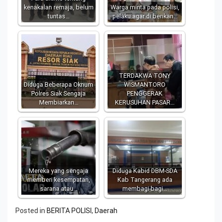
kenakalan remaja, belum
Warga minta pada polisi,
tuntas…
pelaku agar di berikan…
TERDAKWA TONY
Diduga Beberapa Oknum
WISMANTORO
Polres Siak Sengaja
PENGGERAK
Membiarkan…
KERUSUHAN PASAR…
Mereka yang sengaja
Diduga Kabid DBM-SDA
memberi kesempatan,
Kab Tangerang ada
sarana atau…
membagi-bagi…
Posted in
BERITA POLISI
,
Daerah