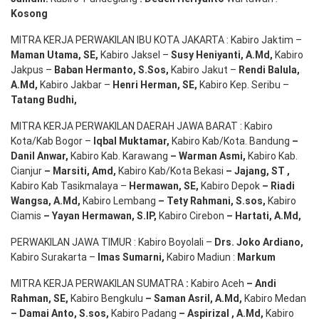
Kosong
MITRA KERJA PERWAKILAN IBU KOTA JAKARTA : Kabiro Jaktim –
Maman Utama, SE
,
Kabiro Jaksel –
Susy Heniyanti, A.Md
,
Kabiro
Jakpus –
Baban Hermanto, S.Sos
,
Kabiro Jakut –
Rendi
Balula
,
A.Md
,
Kabiro Jakbar –
Henri Herman, SE
,
Kabiro Kep. Seribu –
Tatang Budhi
,
MITRA KERJA PERWAKILAN DAERAH JAWA BARAT : Kabiro
Kota/Kab Bogor –
Iqbal
Muktamar
,
Kabiro Kab/Kota. Bandung
–
Danil Anwar
,
Kabiro Kab. Karawang
–
Warman Asmi
,
Kabiro Kab.
Cianjur
–
Marsiti
,
Amd
,
Kabiro Kab/Kota Bekasi
– Jajang
, ST
,
Kabiro Kab Tasikmalaya –
Hermawan
, SE,
Kabiro Depok
– Riadi
Wangsa
,
A.Md
,
Kabiro Lembang
– Tety Rahmani
, S.sos,
Kabiro
Ciamis
– Yayan Hermawan
, S.IP,
Kabiro Cirebon
–
Hartati
,
A.Md
,
PERWAKILAN JAWA TIMUR : Kabiro Boyolali –
Drs.
Joko
Ardiano
,
Kabiro Surakarta –
Imas
Sumarni
,
Kabiro Madiun :
Markum
MITRA KERJA PERWAKILAN SUMATRA
:
Kabiro Aceh
– Andi
Rahman, SE
,
Kabiro Bengkulu
– Saman Asril
,
A.Md
,
Kabiro Medan
– Damai Anto
, S.sos,
Kabiro Padang
– Aspirizal
,
A.Md
,
Kabiro