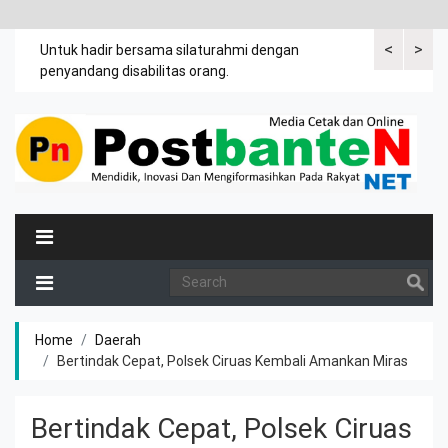
<
>
an
Untuk hadir bersama silaturahmi dengan
Bupati mengi
penyandang disabilitas orang.
khususnya ibu
rutin meman
Home
Daerah
Bertindak Cepat, Polsek Ciruas Kembali Amankan Miras
Bertindak Cepat, Polsek Ciruas