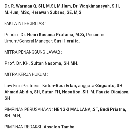
Dr. R. Warman Q, SH, M.Si, M.Hum
,
Dr, Waqkimansyah, S.H,
M.Hum, MSc
,
Herawan Sukses, SE, M,Si
FAKTA INTERGRITAS :
Pendiri :
Dr. Henri
Kusuma
Pratama, M.Si
,
Pimpinan
Umum/General Maneger:
Susi
Hernita.
MITRA PENANGGUNG JAWAB :
Prof. Dr. KH. Sultan Nasoma,.SH.MH.
MITRA KERJA HUKUM
:
Law Firm Partners
:
Ketua
-Rudi
Erlan
,
anggota
-Sugianto
, SH.
Ahmad
Abidin
, SH,
Sutan
FH,
Nasation
, SH. M.
Fauzie
Dianjaya
,
SH
PIMPINAN PERUSAHAAN :
HENGKI MAULANA,.ST
, Budi
Pr
iatna
,
SH
. M.H
,
PIMPINAN REDAKSI :
Absalon Tamba