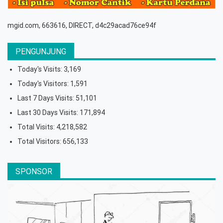
mgid.com, 663616, DIRECT, d4c29acad76ce94f
PENGUNJUNG
Today's Visits:
3,169
Today's Visitors:
1,591
Last 7 Days Visits:
51,101
Last 30 Days Visits:
171,894
Total Visits:
4,218,582
Total Visitors:
656,133
SPONSOR