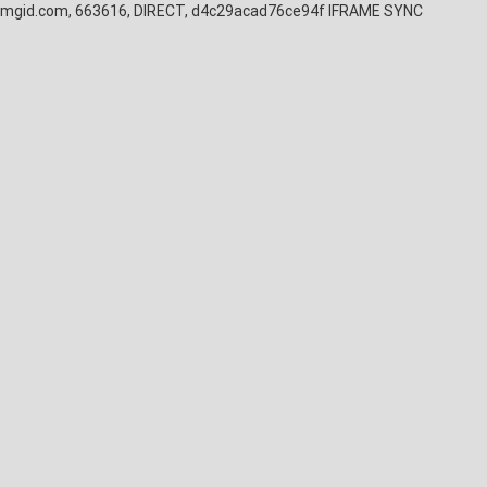
mgid.com, 663616, DIRECT, d4c29acad76ce94f
IFRAME SYNC