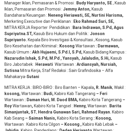
Manager Iklan, Pemasaran & Promosi :
Budy Haryanto, SE
, Kasub
Iklan, Pemasaran dan Promosi :
Jemmy Anton
,
Kasub
Bandahara/Keuangan :
Neneng
Heriawati
, SE,
Nurtini
Harisma
,
Merketing Executive dan Periklanan :
Eko
Rahmad Suri
,
SE,
MITRA KERJA Reporter Pendidikan :
Bara
Indrawan
,
S.Pd
,
Agus
Supriyatna
.
ST
,
Kasub Biro Hukum dan Politik :
Jonson
S
upriyanto
.
Kepala Biro Investigasi & Konsultasi , Kosong, Kasub
Biro Kesehatan dan Kriminal
:
Kosong
Wartawan
:
Darmawan
,
Kasub Umum
:
Akh Hujaemi, S.Pd.I, S.Pd
,
Kasub Bidang Kampus :
Nazarudin
Ishak
,
S.Pd
,
M.Pd
,
Yansyah
,
Jalaludin
,
S.Hi
,
Kasub
Biro Jabotabek :
Herawati
Wartawan :
Ardiansyah
,
Nursiah
,
Suti
s
na
Mitra Kerja, Staf Redaksi : Sain Grafindosika – Alfa
Mahakarya-
Sutani
MITRA KERJA : BIRO-BIRO : Biro Banten – Kapala
,
R. Manik
, Wakil :
kosong
,
Wartawan
:
Budi
,
Kabiro Kab Tangerang
–
Feri
Wartawan
:
Daman Huri, M. Daod BMA,
Kabiro Kota Tangerang
–
Roy
Wartawan
,
Kabiro Kota Tangsel :
Henny
,
Wartawan :
Barita
Simanjuntak, ST
,
Hendra
Gunawan
Sari
,
Rahmad Rayan
.
Kabiro
Kab Seang
–
Saiman Nanis
,
Kabiro Kota Serang
:
Kosong
,
Wartawan : Kabiro Kota Cilgon
–
Kosong
,
Kabiro Kab Lebak
–
Jahidin
.
Kabiro Pandeglang
: Deden
Heriyanto
Wartawan :