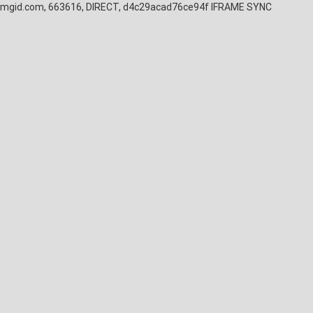
mgid.com, 663616, DIRECT, d4c29acad76ce94f
IFRAME SYNC