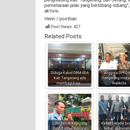
pemeliaraan jalan yang berlobang-lobang”
aktivis.
Henri / postban
Post Views:
427
Related Posts:
Diduga Kabid DBM-SDA
Anggota DPRD 
Kab Tangerang ada
Tangerang minta
membagi-bagi…
Walikota…
LSM Desak Kejagung
Kakak beradik tes
Usut Tuntas Korupsi
kebal, ia mera