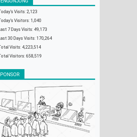
PENGUNJUNG
Today's Visits:
2,123
Today's Visitors:
1,040
Last 7 Days Visits:
49,173
Last 30 Days Visits:
170,264
Total Visits:
4,223,514
Total Visitors:
658,519
SPONSOR