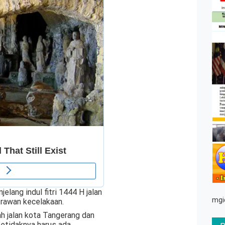
elang indul fitri 1444 H jalan
mgi
 rawan kecelakaan.
ah jalan kota Tangerang dan
setidaknya harus ada