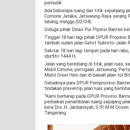
pemudik.
Ada beberapa ruang dan titik sepanjang ja
Comone Jatake, Jatiuwung-Raya serang P
lubang, minggu (02/04).
Diduga pihak Dinas Pur Prpinsi Banten be
Tinggal 18 hari lagi pihak DPUR Propinsi
tambah sulam jalan Gatot Subroto-Jalan 
Sekitar 18 hari lagi tempat pada hari rabu
idurfitri 1444 H,
Jalan yang berlobang di titik, jalan ruas, 
Mobil Cimone, pertigaan Jatiuwung, Perti
Mobil Disel Hino dan di bawah jalan tol Bi
Sebaiknya para DPUR Pemprovinsi Banten
tindakan preventip jalan ruas yang berloba
“Kami berharap pada DPUR Provinsi Bante
perbaikan penambalan ruang sepajang jala
kata Drs. H. Jardiansyah, S.IP, M.M Dosen
Tangerang.