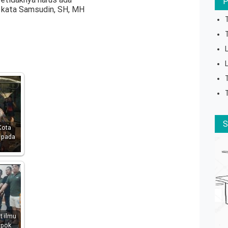
, kata Samsudin, SH, MH
Kota
 pada
t ilmu
mpok