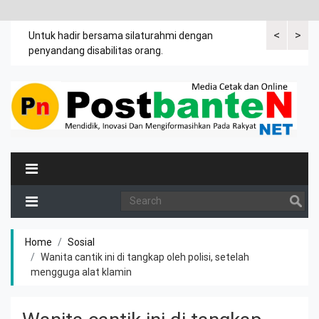
<
>
an
Untuk hadir bersama silaturahmi dengan
Bupati mengi
penyandang disabilitas orang.
khususnya ibu
rutin meman
Home
Sosial
Wanita cantik ini di tangkap oleh polisi, setelah
mengguga alat klamin