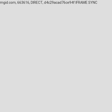
mgid.com, 663616, DIRECT, d4c29acad76ce94f
IFRAME SYNC