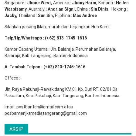
Singapure
:
Jhone
West,
Amerika
:
Jhony
Harm,
Kanada
: Hellen
Warbisamy
,
Australy
:
Andrian
Signi
,
China
: Sin
Dinis
.
Hokong :
Jacky,
Thailand :
Sun Sin,
Pliphina :
Mas Andree
Silahkan pasang Iklan, murah dan terjangkau Hub Kami :
Telp/Hp/Whatsapp : (+62) 813-1745-1616
Kantor Cabang Utama : Jln. Balaraja, Perumahan Balaraja,
Balaraja, Kab Tangerang, Banten-Indonesia
A. Tambah Telpon : (+62) 813-1745-1616
Offece :
Jln. Raya Pakuhaji-Rawakidang KM.01 Kp. Duri RT. 02/01 Ds.
Pakualam, Kec. Pakuhaji, Kab. Tangerang, Banten-Indonesia.
Imail : postbanten@gmail.com atau
posbantenjktmediatangerang@gmail.com
ARSIP