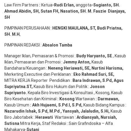
Law Firm Partners
:
Ketua
-Rudi
Erlan
,
anggota
-Sugianto
, SH.
Ahmad
Abidin
, SH,
Sutan
FH,
Nasation
, SH. M.
Fauzie
Dianjaya
,
SH
PIMPINAN PERUSAHAAN :
HENGKI MAULANA,.ST
, Budi
Pr
iatna
,
SH
. M.H
,
PIMPINAN REDAKSI :
Absalon Tamba
Manager Iklan, Pemasaran & Promosi :
Budy Haryanto, SE
, Kasub
Iklan, Pemasaran dan Promosi :
Jemmy Anton
,
Kasub
Bandahara/Keuangan :
Neneng
Heriawati
, SE,
Nurtini
Harisma
,
Merketing Executive dan Periklanan :
Eko
Rahmad Suri
,
SE,
MITRA KERJA Reporter Pendidikan :
Bara
Indrawan
,
S.Pd
,
Agus
Supriyatna
.
ST
,
Kasub Biro Hukum dan Politik :
Jonson
S
upriyanto
.
Kepala Biro Investigasi & Konsultasi , Kosong, Kasub
Biro Kesehatan dan Kriminal
:
Kosong
Wartawan
:
Darmawan
,
Kasub Umum
:
Akh Hujaemi, S.Pd.I, S.Pd
,
Kasub Bidang Kampus :
Nazarudin
Ishak
,
S.Pd
,
M.Pd
,
Yansyah
,
Jalaludin
,
S.Hi
,
Kasub
Biro Jabotabek :
Herawati
Wartawan :
Ardiansyah
,
Nursiah
,
Suti
s
na
Mitra Kerja, Staf Redaksi : Sain Grafindosika – Alfa
Mahakarya-
Sutani