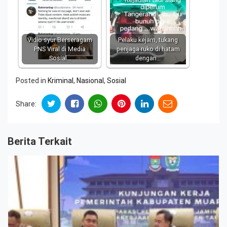
Vidio syur Berseragam
Pelaku kejam, tukang
PNS Viral di Media
penjaga ruko di hatam
Sosial…
dengan…
Posted in
Kriminal
,
Nasional
,
Sosial
Share:
Berita Terkait