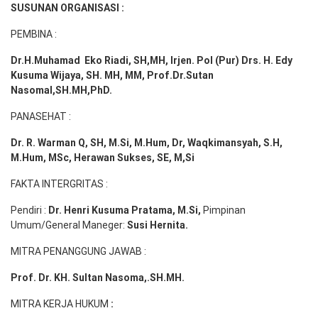
SUSUNAN ORGANISASI :
PEMBINA :
Dr.H.Muhamad
Eko
Riadi
, SH,MH
, Irjen. Pol (Pur) Drs. H. Edy
Kusuma Wijaya, SH. MH,
MM, Prof
.
Dr.Sutan
Nasomal,SH.MH,PhD.
PANASEHAT :
Dr. R. Warman Q, SH, M.Si, M.Hum
,
Dr, Waqkimansyah, S.H,
M.Hum, MSc
,
Herawan Sukses, SE, M,Si
FAKTA INTERGRITAS :
Pendiri :
Dr. Henri
Kusuma
Pratama, M.Si
,
Pimpinan
Umum/General Maneger:
Susi
Hernita.
MITRA PENANGGUNG JAWAB :
Prof. Dr. KH. Sultan Nasoma,.SH.MH.
MITRA KERJA HUKUM
: