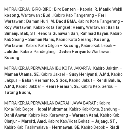
MITRA KERJA : BIRO-BIRO : Biro Banten – Kapala
,
R. Manik
, Wakil :
kosong
,
Wartawan
:
Budi
,
Kabiro Kab Tangerang
–
Feri
Wartawan
:
Daman Huri, M. Daod BMA,
Kabiro Kota Tangerang
–
Roy
Wartawan
,
Kabiro Kota Tangsel :
Henny
,
Wartawan :
Barita
Simanjuntak, ST
,
Hendra
Gunawan
Sari
,
Rahmad Rayan
.
Kabiro
Kab Seang
–
Saiman Nanis
,
Kabiro Kota Serang
:
Kosong
,
Wartawan : Kabiro Kota Cilgon
–
Kosong
,
Kabiro Kab Lebak
–
Jahidin
.
Kabiro Pandeglang
: Deden
Heriyanto
Wartawan :
Kosong
MITRA KERJA PERWAKILAN IBU KOTA JAKARTA : Kabiro Jaktim –
Maman Utama, SE
,
Kabiro Jaksel –
Susy Heniyanti, A.Md
,
Kabiro
Jakpus –
Baban Hermanto, S.Sos
,
Kabiro Jakut –
Rendi
Balula
,
A.Md
,
Kabiro Jakbar –
Henri Herman, SE
,
Kabiro Kep. Seribu –
Tatang Budhi
,
MITRA KERJA PERWAKILAN DAERAH JAWA BARAT : Kabiro
Kota/Kab Bogor –
Iqbal
Muktamar
,
Kabiro Kab/Kota. Bandung
–
Danil Anwar
,
Kabiro Kab. Karawang
–
Warman Asmi
,
Kabiro Kab.
Cianjur
–
Marsiti
,
Amd
,
Kabiro Kab/Kota Bekasi
– Jajang
, ST
,
Kabiro Kab Tasikmalaya –
Hermawan
, SE,
Kabiro Depok
– Riadi