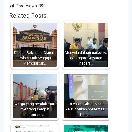
Post Views:
399
Related Posts:
Diduga Beberapa Oknum
Menyelu duluan narkotika
Polres Siak Sengaja
golongan 1A warga
Membiarkan…
negara…
Warga yang hendak mau
Dileptop Gibran yang
nyebrang sempat
kelaur bukan presentasi,
hamburan di…
tetapi…