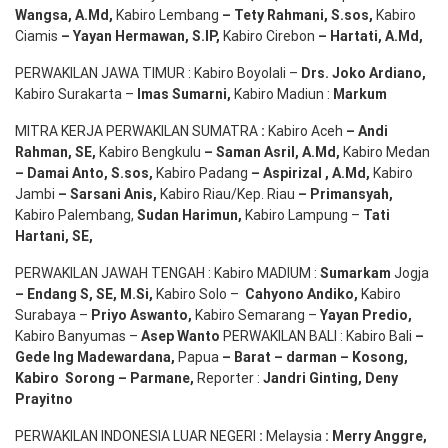
Wangsa
,
A.Md
,
Kabiro Lembang
– Tety Rahmani
, S.sos,
Kabiro
Ciamis
– Yayan Hermawan
, S.IP,
Kabiro Cirebon
–
Hartati
,
A.Md
,
PERWAKILAN JAWA TIMUR : Kabiro Boyolali –
Drs.
Joko
Ardiano
,
Kabiro Surakarta –
Imas
Sumarni
,
Kabiro Madiun :
Markum
MITRA KERJA PERWAKILAN SUMATRA
:
Kabiro Aceh
– Andi
Rahman, SE
,
Kabiro Bengkulu
– Saman Asril
,
A.Md
,
Kabiro Medan
– Damai Anto
, S.sos,
Kabiro Padang
– Aspirizal
,
A.Md
,
Kabiro
Jambi
– Sarsani Anis
,
Kabiro Riau/Kep. Riau
– Primansyah
,
Kabiro Palembang,
Sudan
Harimun
,
Kabiro Lampung –
Tati
Hartani, SE
,
PERWAKILAN JAWAH TENGAH : Kabiro MADIUM :
Sumarkam
Jogja
–
Endang
S, SE,
M.Si
,
Kabiro Solo –
Cahyono
Andiko
,
Kabiro
Surabaya –
Priyo
Aswanto
,
Kabiro Semarang –
Yayan
Predio
,
Kabiro Banyumas –
Asep
Wanto
PERWAKILAN BALI : Kabiro Bali
–
Gede
Ing
Madewardana
,
Papua
– Barat –
darman
–
Kosong
,
Kabiro
Sorong
–
Parmane
,
Reporter :
Jandri Ginting, Deny
Prayitno
PERWAKILAN INDONESIA LUAR NEGERI
:
Melaysia
: Merry
Anggre
,