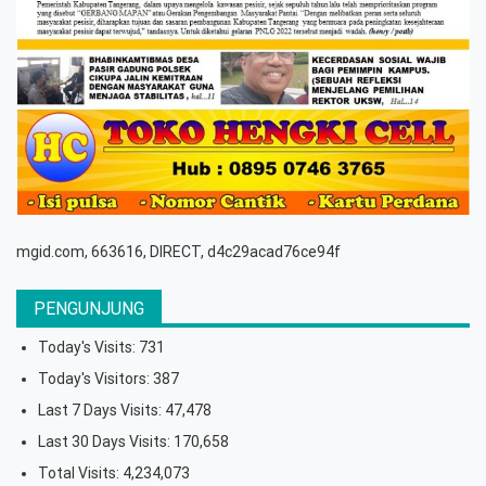
mgid.com, 663616, DIRECT, d4c29acad76ce94f
PENGUNJUNG
Today's Visits:
731
Today's Visitors:
387
Last 7 Days Visits:
47,478
Last 30 Days Visits:
170,658
Total Visits:
4,234,073