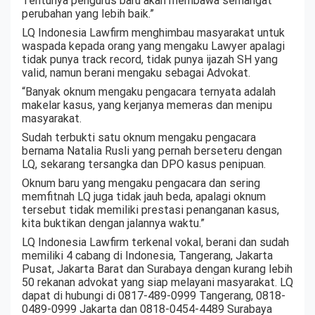
Tentunya pengurus baru akan membawa semangat
perubahan yang lebih baik.”
LQ Indonesia Lawfirm menghimbau masyarakat untuk
waspada kepada orang yang mengaku Lawyer apalagi
tidak punya track record, tidak punya ijazah SH yang
valid, namun berani mengaku sebagai Advokat.
“Banyak oknum mengaku pengacara ternyata adalah
makelar kasus, yang kerjanya memeras dan menipu
masyarakat.
Sudah terbukti satu oknum mengaku pengacara
bernama Natalia Rusli yang pernah berseteru dengan
LQ, sekarang tersangka dan DPO kasus penipuan.
Oknum baru yang mengaku pengacara dan sering
memfitnah LQ juga tidak jauh beda, apalagi oknum
tersebut tidak memiliki prestasi penanganan kasus,
kita buktikan dengan jalannya waktu.”
LQ Indonesia Lawfirm terkenal vokal, berani dan sudah
memiliki 4 cabang di Indonesia, Tangerang, Jakarta
Pusat, Jakarta Barat dan Surabaya dengan kurang lebih
50 rekanan advokat yang siap melayani masyarakat. LQ
dapat di hubungi di 0817-489-0999 Tangerang, 0818-
0489-0999 Jakarta dan 0818-0454-4489 Surabaya