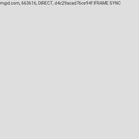
mgid.com, 663616, DIRECT, d4c29acad76ce94f
IFRAME SYNC