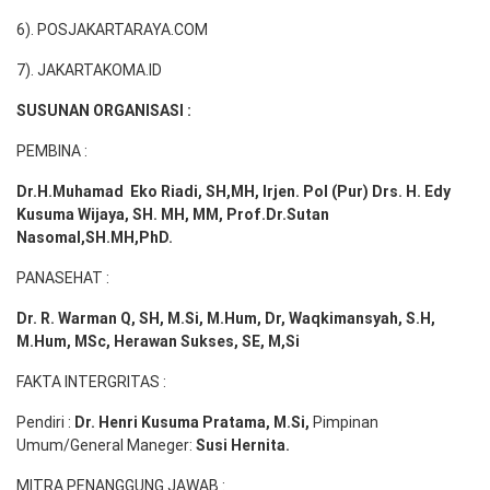
6). POSJAKARTARAYA.COM
7). JAKARTAKOMA.ID
SUSUNAN ORGANISASI :
PEMBINA :
Dr.H.Muhamad
Eko
Riadi
, SH,MH
, Irjen. Pol (Pur) Drs. H. Edy
Kusuma Wijaya, SH. MH,
MM, Prof
.
Dr.Sutan
Nasomal,SH.MH,PhD.
PANASEHAT :
Dr. R. Warman Q, SH, M.Si, M.Hum
,
Dr, Waqkimansyah, S.H,
M.Hum, MSc
,
Herawan Sukses, SE, M,Si
FAKTA INTERGRITAS :
Pendiri :
Dr. Henri
Kusuma
Pratama, M.Si
,
Pimpinan
Umum/General Maneger:
Susi
Hernita.
MITRA PENANGGUNG JAWAB :