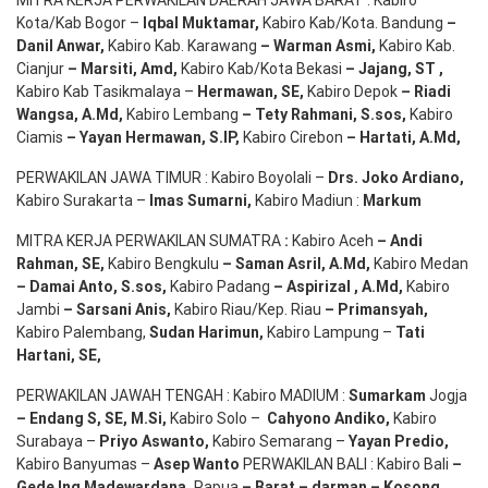
Kota/Kab Bogor –
Iqbal
Muktamar
,
Kabiro Kab/Kota. Bandung
–
Danil Anwar
,
Kabiro Kab. Karawang
–
Warman Asmi
,
Kabiro Kab.
Cianjur
–
Marsiti
,
Amd
,
Kabiro Kab/Kota Bekasi
– Jajang
, ST
,
Kabiro Kab Tasikmalaya –
Hermawan
, SE,
Kabiro Depok
– Riadi
Wangsa
,
A.Md
,
Kabiro Lembang
– Tety Rahmani
, S.sos,
Kabiro
Ciamis
– Yayan Hermawan
, S.IP,
Kabiro Cirebon
–
Hartati
,
A.Md
,
PERWAKILAN JAWA TIMUR : Kabiro Boyolali –
Drs.
Joko
Ardiano
,
Kabiro Surakarta –
Imas
Sumarni
,
Kabiro Madiun :
Markum
MITRA KERJA PERWAKILAN SUMATRA
:
Kabiro Aceh
– Andi
Rahman, SE
,
Kabiro Bengkulu
– Saman Asril
,
A.Md
,
Kabiro Medan
– Damai Anto
, S.sos,
Kabiro Padang
– Aspirizal
,
A.Md
,
Kabiro
Jambi
– Sarsani Anis
,
Kabiro Riau/Kep. Riau
– Primansyah
,
Kabiro Palembang,
Sudan
Harimun
,
Kabiro Lampung –
Tati
Hartani, SE
,
PERWAKILAN JAWAH TENGAH : Kabiro MADIUM :
Sumarkam
Jogja
–
Endang
S, SE,
M.Si
,
Kabiro Solo –
Cahyono
Andiko
,
Kabiro
Surabaya –
Priyo
Aswanto
,
Kabiro Semarang –
Yayan
Predio
,
Kabiro Banyumas –
Asep
Wanto
PERWAKILAN BALI : Kabiro Bali
–
Gede
Ing
Madewardana
,
Papua
– Barat –
darman
–
Kosong
,