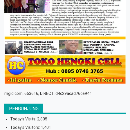
mgid.com, 663616, DIRECT, d4c29acad76ce94f
PENGUNJUNG
Today's Visits:
2,805
Today's Visitors:
1,401