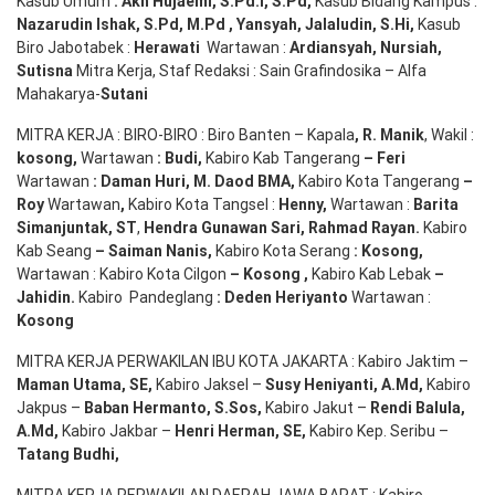
Kasub Umum
:
Akh Hujaemi, S.Pd.I, S.Pd
,
Kasub Bidang Kampus :
Nazarudin
Ishak
,
S.Pd
,
M.Pd
,
Yansyah
,
Jalaludin
,
S.Hi
,
Kasub
Biro Jabotabek :
Herawati
Wartawan :
Ardiansyah
,
Nursiah
,
Suti
s
na
Mitra Kerja, Staf Redaksi : Sain Grafindosika – Alfa
Mahakarya-
Sutani
MITRA KERJA : BIRO-BIRO : Biro Banten – Kapala
,
R. Manik
, Wakil :
kosong
,
Wartawan
:
Budi
,
Kabiro Kab Tangerang
–
Feri
Wartawan
:
Daman Huri, M. Daod BMA,
Kabiro Kota Tangerang
–
Roy
Wartawan
,
Kabiro Kota Tangsel :
Henny
,
Wartawan :
Barita
Simanjuntak, ST
,
Hendra
Gunawan
Sari
,
Rahmad Rayan
.
Kabiro
Kab Seang
–
Saiman Nanis
,
Kabiro Kota Serang
:
Kosong
,
Wartawan : Kabiro Kota Cilgon
–
Kosong
,
Kabiro Kab Lebak
–
Jahidin
.
Kabiro Pandeglang
: Deden
Heriyanto
Wartawan :
Kosong
MITRA KERJA PERWAKILAN IBU KOTA JAKARTA : Kabiro Jaktim –
Maman Utama, SE
,
Kabiro Jaksel –
Susy Heniyanti, A.Md
,
Kabiro
Jakpus –
Baban Hermanto, S.Sos
,
Kabiro Jakut –
Rendi
Balula
,
A.Md
,
Kabiro Jakbar –
Henri Herman, SE
,
Kabiro Kep. Seribu –
Tatang Budhi
,
MITRA KERJA PERWAKILAN DAERAH JAWA BARAT : Kabiro