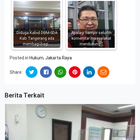
Diduga Kabid DBM-SDA
Apalagi hampir selurhh
Kab Tangerang ada
komemtar masyarakat
membagi-bagi…
mendukung…
Posted in
Hukum
,
Jakarta Raya
Share:
Berita Terkait