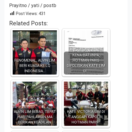
Prayitno / yati / postb
Post Views:
431
Related Posts:
KENA BATUNYA,
FENOMENAL, ALVIN LIM
HOTMAN PARIS
BERI KUASA KE LQ
DlPOLISIKAN KATE LIM
INDONESIA…
DI…
ALVIN LIM BEBAS, TEPAT
KATE VICTORIA LIM DI
HARI PAHLAWAN MA
TANGGAPI KAPOLRI,
BERIKAN KEADILAN.
HOTMAN PARIS…