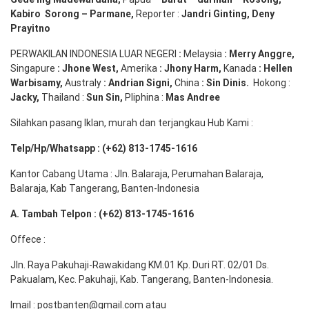
Kabiro
Sorong
–
Parmane
,
Reporter :
Jandri Ginting, Deny
Prayitno
PERWAKILAN INDONESIA LUAR NEGERI
:
Melaysia
: Merry
Anggre
,
Singapure
:
Jhone
West,
Amerika
:
Jhony
Harm,
Kanada
: Hellen
Warbisamy
,
Australy
:
Andrian
Signi
,
China
: Sin
Dinis
.
Hokong :
Jacky,
Thailand :
Sun Sin,
Pliphina :
Mas Andree
Silahkan pasang Iklan, murah dan terjangkau Hub Kami :
Telp/Hp/Whatsapp : (+62) 813-1745-1616
Kantor Cabang Utama : Jln. Balaraja, Perumahan Balaraja,
Balaraja, Kab Tangerang, Banten-Indonesia
A. Tambah Telpon : (+62) 813-1745-1616
Offece :
Jln. Raya Pakuhaji-Rawakidang KM.01 Kp. Duri RT. 02/01 Ds.
Pakualam, Kec. Pakuhaji, Kab. Tangerang, Banten-Indonesia.
Imail : postbanten@gmail.com atau