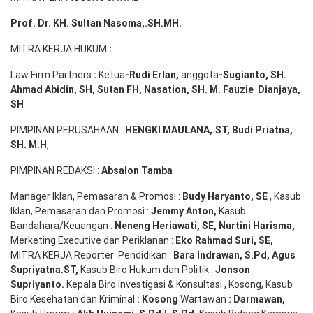
Prof. Dr. KH. Sultan Nasoma,.SH.MH.
MITRA KERJA HUKUM
:
Law Firm Partners
:
Ketua
-Rudi
Erlan
,
anggota
-Sugianto
, SH.
Ahmad
Abidin
, SH,
Sutan
FH,
Nasation
, SH. M.
Fauzie
Dianjaya
,
SH
PIMPINAN PERUSAHAAN :
HENGKI MAULANA,.ST
, Budi
Pr
iatna
,
SH
. M.H
,
PIMPINAN REDAKSI :
Absalon Tamba
Manager Iklan, Pemasaran & Promosi :
Budy Haryanto, SE
, Kasub
Iklan, Pemasaran dan Promosi :
Jemmy Anton
,
Kasub
Bandahara/Keuangan :
Neneng
Heriawati
, SE,
Nurtini
Harisma
,
Merketing Executive dan Periklanan :
Eko
Rahmad Suri
,
SE,
MITRA KERJA Reporter Pendidikan :
Bara
Indrawan
,
S.Pd
,
Agus
Supriyatna
.
ST
,
Kasub Biro Hukum dan Politik :
Jonson
S
upriyanto
.
Kepala Biro Investigasi & Konsultasi , Kosong, Kasub
Biro Kesehatan dan Kriminal
:
Kosong
Wartawan
:
Darmawan
,