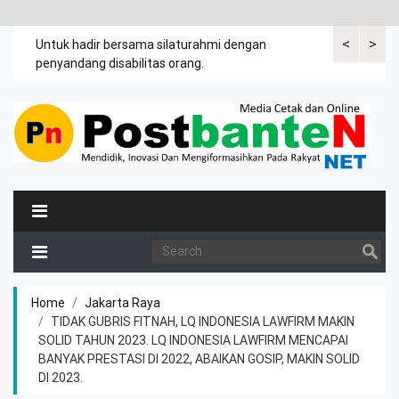
<
>
an
Untuk hadir bersama silaturahmi dengan
Bupati mengi
penyandang disabilitas orang.
khususnya ibu
rutin meman
Home
Jakarta Raya
TIDAK GUBRIS FITNAH, LQ INDONESIA LAWFIRM MAKIN
SOLID TAHUN 2023. LQ INDONESIA LAWFIRM MENCAPAI
BANYAK PRESTASI DI 2022, ABAIKAN GOSIP, MAKIN SOLID
DI 2023.