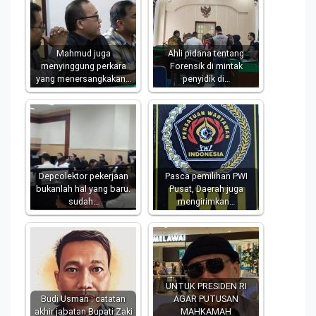
Mahmud juga
Ahli pidana tentang
menyinggung perkara
Forensik di mintak
yang menersangkakan…
penyidik di…
Depcolektor pekerjaan
Pasca pemilihan PWI
bukanlah hal yang baru.
Pusat, Daerah juga
sudah…
mengirimkan…
UNTUK PRESIDEN RI
Budi Usman : catatan
AGAR PUTUSAN
akhir jabatan Bupati Zaki
MAHKAMAH