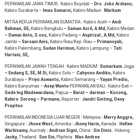
PERWAKILAN JAWA TIMUR : Kabiro Boyolali –
Drs.
Joko
Ardiano
,
Kabiro Surakarta –
Imas
Sumarni
,
Kabiro Madiun :
Markum
MITRA KERJA PERWAKILAN SUMATRA
:
Kabiro Aceh
– Andi
Rahman, SE
,
Kabiro Bengkulu
– Saman Asril
,
A.Md
,
Kabiro Medan
– Damai Anto
, S.sos,
Kabiro Padang
– Aspirizal
,
A.Md
,
Kabiro
Jambi
– Sarsani Anis
,
Kabiro Riau/Kep. Riau
– Primansyah
,
Kabiro Palembang,
Sudan
Harimun
,
Kabiro Lampung –
Tati
Hartani, SE
,
PERWAKILAN JAWAH TENGAH : Kabiro MADIUM :
Sumarkam
Jogja
–
Endang
S, SE,
M.Si
,
Kabiro Solo –
Cahyono
Andiko
,
Kabiro
Surabaya –
Priyo
Aswanto
,
Kabiro Semarang –
Yayan
Predio
,
Kabiro Banyumas –
Asep
Wanto
PERWAKILAN BALI : Kabiro Bali
–
Gede
Ing
Madewardana
,
Papua
– Barat –
darman
–
Kosong
,
Kabiro
Sorong
–
Parmane
,
Reporter :
Jandri Ginting, Deny
Prayitno
PERWAKILAN INDONESIA LUAR NEGERI
:
Melaysia
: Merry
Anggre
,
Singapure
:
Jhone
West,
Amerika
:
Jhony
Harm,
Kanada
: Hellen
Warbisamy
,
Australy
:
Andrian
Signi
,
China
: Sin
Dinis
.
Hokong :
Jacky,
Thailand :
Sun Sin,
Pliphina :
Mas Andree