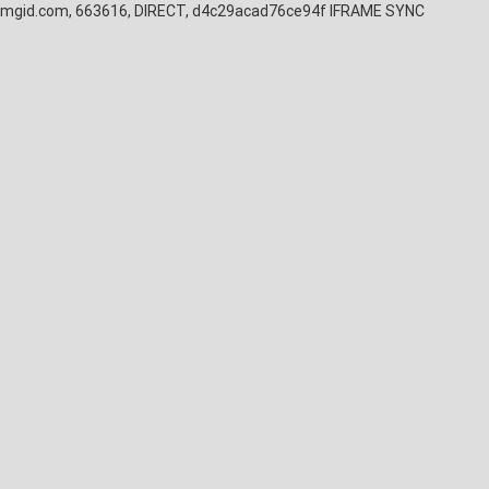
mgid.com, 663616, DIRECT, d4c29acad76ce94f
IFRAME SYNC