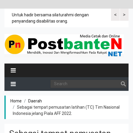
<
>
an
Untuk hadir bersama silaturahmi dengan
Bupati mengi
penyandang disabilitas orang.
khususnya ibu
rutin meman
Home
Daerah
Sebagai tempat pemusatan latihan (TC) Tim Nasional
Indonesia jelang Piala AFF 2022.