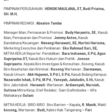
PIMPINAN PERUSAHAAN :
HENGKI MAULANA,.ST
, Budi
Pr
iatna
,
SH
. M.H
,
PIMPINAN REDAKSI :
Absalon Tamba
Manager Iklan, Pemasaran & Promosi :
Budy Haryanto, SE
, Kasub
Iklan, Pemasaran dan Promosi :
Jemmy Anton
,
Kasub
Bandahara/Keuangan :
Neneng
Heriawati
, SE,
Nurtini
Harisma
,
Merketing Executive dan Periklanan :
Eko
Rahmad Suri
,
SE,
MITRA KERJA Reporter Pendidikan :
Bara
Indrawan
,
S.Pd
,
Agus
Supriyatna
.
ST
,
Kasub Biro Hukum dan Politik :
Jonson
S
upriyanto
.
Kepala Biro Investigasi & Konsultasi , Kosong, Kasub
Biro Kesehatan dan Kriminal
:
Kosong
Wartawan
:
Darmawan
,
Kasub Umum
:
Akh Hujaemi, S.Pd.I, S.Pd
,
Kasub Bidang Kampus :
Nazarudin
Ishak
,
S.Pd
,
M.Pd
,
Yansyah
,
Jalaludin
,
S.Hi
,
Kasub
Biro Jabotabek :
Herawati
Wartawan :
Ardiansyah
,
Nursiah
,
Suti
s
na
Mitra Kerja, Staf Redaksi : Sain Grafindosika – Alfa
Mahakarya-
Sutani
MITRA KERJA : BIRO-BIRO : Biro Banten – Kapala
,
R. Manik
, Wakil :
kosong
,
Wartawan
:
Budi
,
Kabiro Kab Tangerang
–
Feri