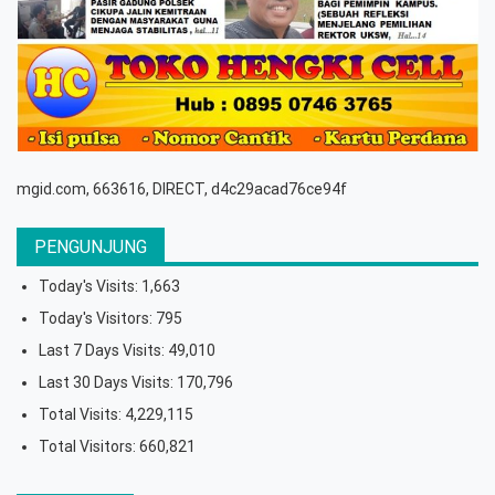
mgid.com, 663616, DIRECT, d4c29acad76ce94f
PENGUNJUNG
Today's Visits:
1,663
Today's Visitors:
795
Last 7 Days Visits:
49,010
Last 30 Days Visits:
170,796
Total Visits:
4,229,115
Total Visitors:
660,821