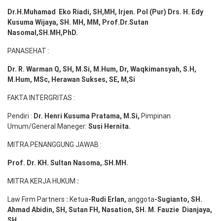
Dr.H.Muhamad
Eko
Riadi
, SH,MH
, Irjen. Pol (Pur) Drs. H. Edy
Kusuma Wijaya, SH. MH,
MM, Prof
.
Dr.Sutan
Nasomal,SH.MH,PhD.
PANASEHAT :
Dr. R. Warman Q, SH, M.Si, M.Hum
,
Dr, Waqkimansyah, S.H,
M.Hum, MSc
,
Herawan Sukses, SE, M,Si
FAKTA INTERGRITAS :
Pendiri :
Dr. Henri
Kusuma
Pratama, M.Si
,
Pimpinan
Umum/General Maneger:
Susi
Hernita.
MITRA PENANGGUNG JAWAB :
Prof. Dr. KH. Sultan Nasoma,.SH.MH.
MITRA KERJA HUKUM
:
Law Firm Partners
:
Ketua
-Rudi
Erlan
,
anggota
-Sugianto
, SH.
Ahmad
Abidin
, SH,
Sutan
FH,
Nasation
, SH. M.
Fauzie
Dianjaya
,
SH