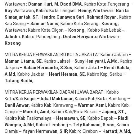
Wartawan
:
Daman Huri, M. Daod BMA,
Kabiro Kota Tangerang
–
Roy
Wartawan
,
Kabiro Kota Tangsel :
Henny
,
Wartawan :
Barita
Simanjuntak, ST
,
Hendra
Gunawan
Sari
,
Rahmad Rayan
.
Kabiro
Kab Seang
–
Saiman Nanis
,
Kabiro Kota Serang
:
Kosong
,
Wartawan : Kabiro Kota Cilgon
–
Kosong
,
Kabiro Kab Lebak
–
Jahidin
.
Kabiro Pandeglang
: Deden
Heriyanto
Wartawan :
Kosong
MITRA KERJA PERWAKILAN IBU KOTA JAKARTA : Kabiro Jaktim –
Maman Utama, SE
,
Kabiro Jaksel –
Susy Heniyanti, A.Md
,
Kabiro
Jakpus –
Baban Hermanto, S.Sos
,
Kabiro Jakut –
Rendi
Balula
,
A.Md
,
Kabiro Jakbar –
Henri Herman, SE
,
Kabiro Kep. Seribu –
Tatang Budhi
,
MITRA KERJA PERWAKILAN DAERAH JAWA BARAT : Kabiro
Kota/Kab Bogor –
Iqbal
Muktamar
,
Kabiro Kab/Kota. Bandung
–
Danil Anwar
,
Kabiro Kab. Karawang
–
Warman Asmi
,
Kabiro Kab.
Cianjur
–
Marsiti
,
Amd
,
Kabiro Kab/Kota Bekasi
– Jajang
, ST
,
Kabiro Kab Tasikmalaya –
Hermawan
, SE,
Kabiro Depok
– Riadi
Wangsa
,
A.Md
,
Kabiro Lembang
– Tety Rahmani
, S.sos,
Kabiro
Ciamis
– Yayan Hermawan
, S.IP,
Kabiro Cirebon
–
Hartati
,
A.Md
,