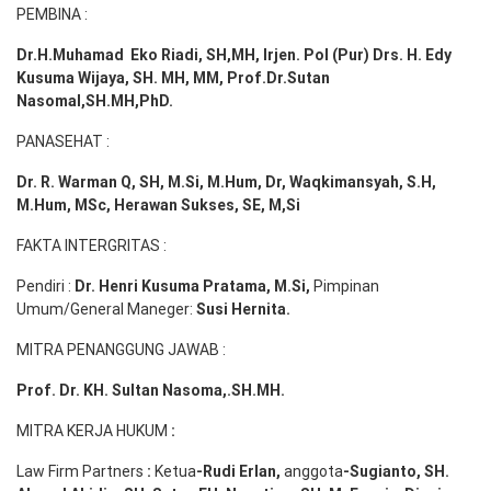
PEMBINA :
Dr.H.Muhamad
Eko
Riadi
, SH,MH
, Irjen. Pol (Pur) Drs. H. Edy
Kusuma Wijaya, SH. MH,
MM, Prof
.
Dr.Sutan
Nasomal,SH.MH,PhD.
PANASEHAT :
Dr. R. Warman Q, SH, M.Si, M.Hum
,
Dr, Waqkimansyah, S.H,
M.Hum, MSc
,
Herawan Sukses, SE, M,Si
FAKTA INTERGRITAS :
Pendiri :
Dr. Henri
Kusuma
Pratama, M.Si
,
Pimpinan
Umum/General Maneger:
Susi
Hernita.
MITRA PENANGGUNG JAWAB :
Prof. Dr. KH. Sultan Nasoma,.SH.MH.
MITRA KERJA HUKUM
:
Law Firm Partners
:
Ketua
-Rudi
Erlan
,
anggota
-Sugianto
, SH.