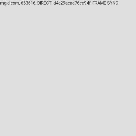
mgid.com, 663616, DIRECT, d4c29acad76ce94f
IFRAME SYNC