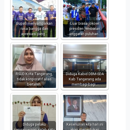
Bupati menyampaikan
Luar biasa jokowi
rasa bangga dan
presiden jembatan
apresiasi yang…
anggaran puluhan…
RSUD Kota Tangerang,
Diduga Kabid DBM-SDA
tidak konporatif alias
Kab Tangerang ada
berteleh.
membagi-bagi…
Diduga pelaku
Keseriusan kita hari ini
penganiayaan salah satu
akan menentukan