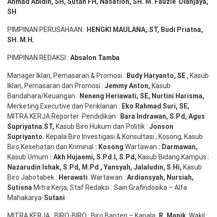
Ahmad
Abidin
, SH,
Sutan
FH,
Nasation
, SH. M.
Fauzie
Dianjaya
,
SH
PIMPINAN PERUSAHAAN :
HENGKI MAULANA,.ST
, Budi
Pr
iatna
,
SH
. M.H
,
PIMPINAN REDAKSI :
Absalon Tamba
Manager Iklan, Pemasaran & Promosi :
Budy Haryanto, SE
, Kasub
Iklan, Pemasaran dan Promosi :
Jemmy Anton
,
Kasub
Bandahara/Keuangan :
Neneng
Heriawati
, SE,
Nurtini
Harisma
,
Merketing Executive dan Periklanan :
Eko
Rahmad Suri
,
SE,
MITRA KERJA Reporter Pendidikan :
Bara
Indrawan
,
S.Pd
,
Agus
Supriyatna
.
ST
,
Kasub Biro Hukum dan Politik :
Jonson
S
upriyanto
.
Kepala Biro Investigasi & Konsultasi , Kosong, Kasub
Biro Kesehatan dan Kriminal
:
Kosong
Wartawan
:
Darmawan
,
Kasub Umum
:
Akh Hujaemi, S.Pd.I, S.Pd
,
Kasub Bidang Kampus :
Nazarudin
Ishak
,
S.Pd
,
M.Pd
,
Yansyah
,
Jalaludin
,
S.Hi
,
Kasub
Biro Jabotabek :
Herawati
Wartawan :
Ardiansyah
,
Nursiah
,
Suti
s
na
Mitra Kerja, Staf Redaksi : Sain Grafindosika – Alfa
Mahakarya-
Sutani
MITRA KERJA : BIRO-BIRO : Biro Banten – Kapala
,
R. Manik
, Wakil :