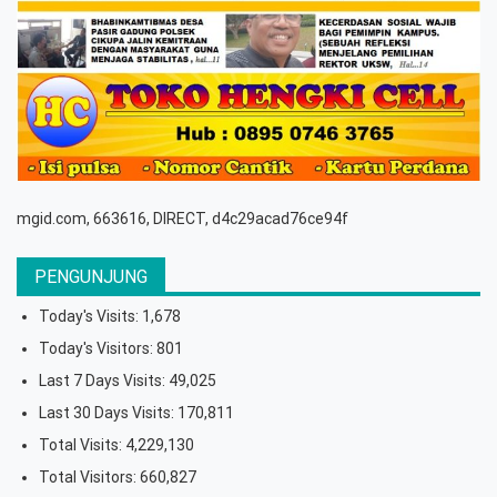
mgid.com, 663616, DIRECT, d4c29acad76ce94f
PENGUNJUNG
Today's Visits:
1,678
Today's Visitors:
801
Last 7 Days Visits:
49,025
Last 30 Days Visits:
170,811
Total Visits:
4,229,130
Total Visitors:
660,827