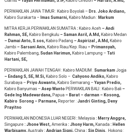
Ciamis
– Yayan Hermawan
, S.IP,
Kabiro Cirebon
–
Hartati
,
A.Md
,
PERWAKILAN JAWA TIMUR : Kabiro Boyolali –
Drs.
Joko
Ardiano
,
Kabiro Surakarta –
Imas
Sumarni
,
Kabiro Madiun :
Markum
MITRA KERJA PERWAKILAN SUMATRA
:
Kabiro Aceh
– Andi
Rahman, SE
,
Kabiro Bengkulu
– Saman Asril
,
A.Md
,
Kabiro Medan
– Damai Anto
, S.sos,
Kabiro Padang
– Aspirizal
,
A.Md
,
Kabiro
Jambi
– Sarsani Anis
,
Kabiro Riau/Kep. Riau
– Primansyah
,
Kabiro Palembang,
Sudan
Harimun
,
Kabiro Lampung –
Tati
Hartani, SE
,
PERWAKILAN JAWAH TENGAH : Kabiro MADIUM :
Sumarkam
Jogja
–
Endang
S, SE,
M.Si
,
Kabiro Solo –
Cahyono
Andiko
,
Kabiro
Surabaya –
Priyo
Aswanto
,
Kabiro Semarang –
Yayan
Predio
,
Kabiro Banyumas –
Asep
Wanto
PERWAKILAN BALI : Kabiro Bali
–
Gede
Ing
Madewardana
,
Papua
– Barat –
darman
–
Kosong
,
Kabiro
Sorong
–
Parmane
,
Reporter :
Jandri Ginting, Deny
Prayitno
PERWAKILAN INDONESIA LUAR NEGERI
:
Melaysia
: Merry
Anggre
,
Singapure
:
Jhone
West,
Amerika
:
Jhony
Harm,
Kanada
: Hellen
Warbisamy
,
Australy
:
Andrian
Signi
,
China
: Sin
Dinis
.
Hokong :