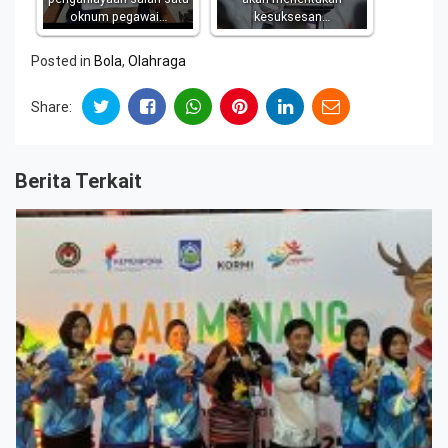
oknum pegawai…
kesuksesan…
Posted in
Bola
,
Olahraga
Share:
Berita Terkait