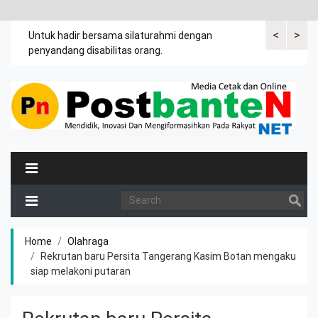
<
>
an
Untuk hadir bersama silaturahmi dengan
Bupati mengi
penyandang disabilitas orang.
khususnya ibu
rutin meman
Home
Olahraga
Rekrutan baru Persita Tangerang Kasim Botan mengaku
siap melakoni putaran