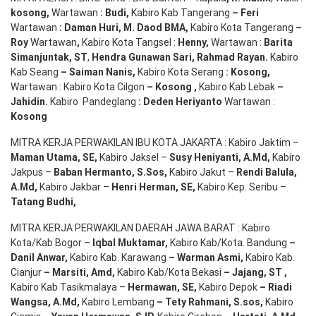
kosong
,
Wartawan
:
Budi
,
Kabiro Kab Tangerang
–
Feri
Wartawan
:
Daman Huri, M. Daod BMA,
Kabiro Kota Tangerang
–
Roy
Wartawan
,
Kabiro Kota Tangsel :
Henny
,
Wartawan :
Barita
Simanjuntak, ST
,
Hendra
Gunawan
Sari
,
Rahmad Rayan
.
Kabiro
Kab Seang
–
Saiman Nanis
,
Kabiro Kota Serang
:
Kosong
,
Wartawan : Kabiro Kota Cilgon
–
Kosong
,
Kabiro Kab Lebak
–
Jahidin
.
Kabiro Pandeglang
: Deden
Heriyanto
Wartawan :
Kosong
MITRA KERJA PERWAKILAN IBU KOTA JAKARTA : Kabiro Jaktim –
Maman Utama, SE
,
Kabiro Jaksel –
Susy Heniyanti, A.Md
,
Kabiro
Jakpus –
Baban Hermanto, S.Sos
,
Kabiro Jakut –
Rendi
Balula
,
A.Md
,
Kabiro Jakbar –
Henri Herman, SE
,
Kabiro Kep. Seribu –
Tatang Budhi
,
MITRA KERJA PERWAKILAN DAERAH JAWA BARAT : Kabiro
Kota/Kab Bogor –
Iqbal
Muktamar
,
Kabiro Kab/Kota. Bandung
–
Danil Anwar
,
Kabiro Kab. Karawang
–
Warman Asmi
,
Kabiro Kab.
Cianjur
–
Marsiti
,
Amd
,
Kabiro Kab/Kota Bekasi
– Jajang
, ST
,
Kabiro Kab Tasikmalaya –
Hermawan
, SE,
Kabiro Depok
– Riadi
Wangsa
,
A.Md
,
Kabiro Lembang
– Tety Rahmani
, S.sos,
Kabiro