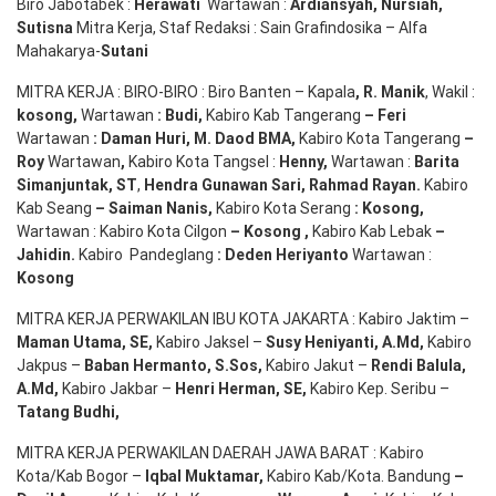
Biro Jabotabek :
Herawati
Wartawan :
Ardiansyah
,
Nursiah
,
Suti
s
na
Mitra Kerja, Staf Redaksi : Sain Grafindosika – Alfa
Mahakarya-
Sutani
MITRA KERJA : BIRO-BIRO : Biro Banten – Kapala
,
R. Manik
, Wakil :
kosong
,
Wartawan
:
Budi
,
Kabiro Kab Tangerang
–
Feri
Wartawan
:
Daman Huri, M. Daod BMA,
Kabiro Kota Tangerang
–
Roy
Wartawan
,
Kabiro Kota Tangsel :
Henny
,
Wartawan :
Barita
Simanjuntak, ST
,
Hendra
Gunawan
Sari
,
Rahmad Rayan
.
Kabiro
Kab Seang
–
Saiman Nanis
,
Kabiro Kota Serang
:
Kosong
,
Wartawan : Kabiro Kota Cilgon
–
Kosong
,
Kabiro Kab Lebak
–
Jahidin
.
Kabiro Pandeglang
: Deden
Heriyanto
Wartawan :
Kosong
MITRA KERJA PERWAKILAN IBU KOTA JAKARTA : Kabiro Jaktim –
Maman Utama, SE
,
Kabiro Jaksel –
Susy Heniyanti, A.Md
,
Kabiro
Jakpus –
Baban Hermanto, S.Sos
,
Kabiro Jakut –
Rendi
Balula
,
A.Md
,
Kabiro Jakbar –
Henri Herman, SE
,
Kabiro Kep. Seribu –
Tatang Budhi
,
MITRA KERJA PERWAKILAN DAERAH JAWA BARAT : Kabiro
Kota/Kab Bogor –
Iqbal
Muktamar
,
Kabiro Kab/Kota. Bandung
–