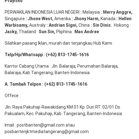
Prayitno
PERWAKILAN INDONESIA LUAR NEGERI
:
Melaysia
: Merry
Anggre
,
Singapure
:
Jhone
West,
Amerika
:
Jhony
Harm,
Kanada
: Hellen
Warbisamy
,
Australy
:
Andrian
Signi
,
China
: Sin
Dinis
.
Hokong :
Jacky,
Thailand :
Sun Sin,
Pliphina :
Mas Andree
Silahkan pasang Iklan, murah dan terjangkau Hub Kami :
Telp/Hp/Whatsapp : (+62) 813-1745-1616
Kantor Cabang Utama : Jln. Balaraja, Perumahan Balaraja,
Balaraja, Kab Tangerang, Banten-Indonesia
A. Tambah Telpon : (+62) 813-1745-1616
Offece :
Jln. Raya Pakuhaji-Rawakidang KM.01 Kp. Duri RT. 02/01 Ds.
Pakualam, Kec. Pakuhaji, Kab. Tangerang, Banten-Indonesia.
Imail : postbanten@gmail.com atau
posbantenjktmediatangerang@gmail.com