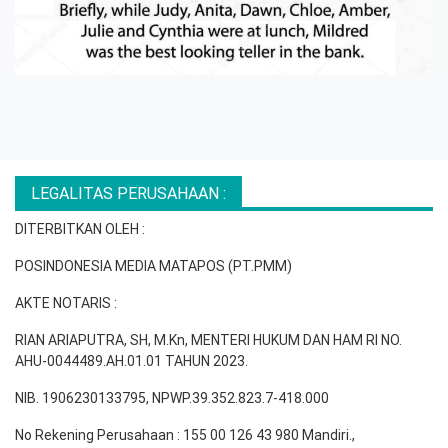
LEGALITAS PERUSAHAAN :
DITERBITKAN OLEH :
POSINDONESIA MEDIA MATAPOS (PT.PMM)
AKTE NOTARIS :
RIAN ARIAPUTRA, SH, M.Kn, MENTERI HUKUM DAN HAM RI NO.
AHU-0044489.AH.01.01 TAHUN 2023.
NIB. 1906230133795, NPWP.39.352.823.7-418.000
No Rekening Perusahaan : 155 00 126 43 980 Mandiri.,