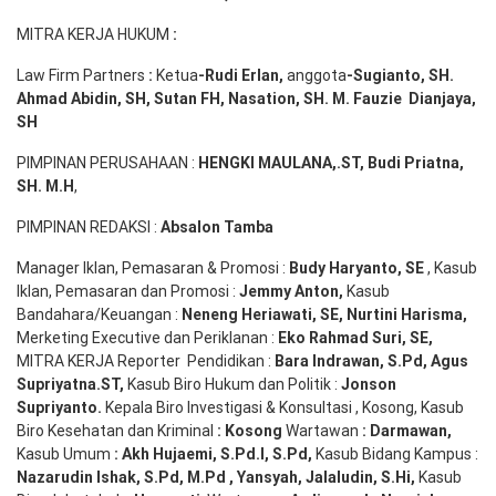
MITRA KERJA HUKUM
:
Law Firm Partners
:
Ketua
-Rudi
Erlan
,
anggota
-Sugianto
, SH.
Ahmad
Abidin
, SH,
Sutan
FH,
Nasation
, SH. M.
Fauzie
Dianjaya
,
SH
PIMPINAN PERUSAHAAN :
HENGKI MAULANA,.ST
, Budi
Pr
iatna
,
SH
. M.H
,
PIMPINAN REDAKSI :
Absalon Tamba
Manager Iklan, Pemasaran & Promosi :
Budy Haryanto, SE
, Kasub
Iklan, Pemasaran dan Promosi :
Jemmy Anton
,
Kasub
Bandahara/Keuangan :
Neneng
Heriawati
, SE,
Nurtini
Harisma
,
Merketing Executive dan Periklanan :
Eko
Rahmad Suri
,
SE,
MITRA KERJA Reporter Pendidikan :
Bara
Indrawan
,
S.Pd
,
Agus
Supriyatna
.
ST
,
Kasub Biro Hukum dan Politik :
Jonson
S
upriyanto
.
Kepala Biro Investigasi & Konsultasi , Kosong, Kasub
Biro Kesehatan dan Kriminal
:
Kosong
Wartawan
:
Darmawan
,
Kasub Umum
:
Akh Hujaemi, S.Pd.I, S.Pd
,
Kasub Bidang Kampus :
Nazarudin
Ishak
,
S.Pd
,
M.Pd
,
Yansyah
,
Jalaludin
,
S.Hi
,
Kasub