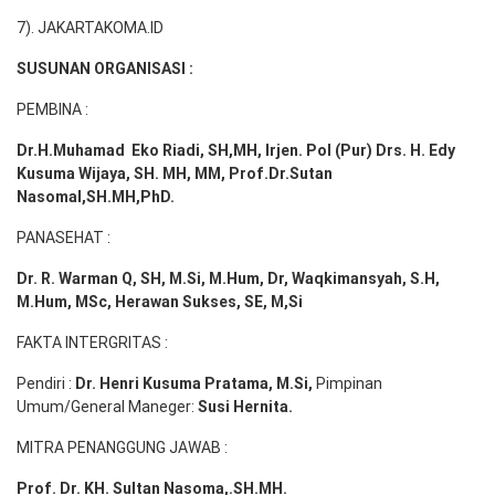
7). JAKARTAKOMA.ID
SUSUNAN ORGANISASI :
PEMBINA :
Dr.H.Muhamad
Eko
Riadi
, SH,MH
, Irjen. Pol (Pur) Drs. H. Edy
Kusuma Wijaya, SH. MH,
MM, Prof
.
Dr.Sutan
Nasomal,SH.MH,PhD.
PANASEHAT :
Dr. R. Warman Q, SH, M.Si, M.Hum
,
Dr, Waqkimansyah, S.H,
M.Hum, MSc
,
Herawan Sukses, SE, M,Si
FAKTA INTERGRITAS :
Pendiri :
Dr. Henri
Kusuma
Pratama, M.Si
,
Pimpinan
Umum/General Maneger:
Susi
Hernita.
MITRA PENANGGUNG JAWAB :
Prof. Dr. KH. Sultan Nasoma,.SH.MH.