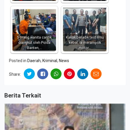
5 orang wanita cantik
Kakak beradik test ilmu
diangkut oleh Polda
kebal, ia merampok
Banten,…
motor…
Posted in
Daerah
,
Kriminal
,
News
Share:
Berita Terkait