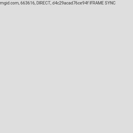
mgid.com, 663616, DIRECT, d4c29acad76ce94f
IFRAME SYNC