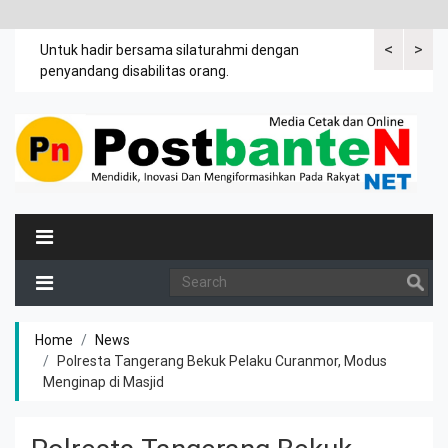
<
>
an
Untuk hadir bersama silaturahmi dengan
Bupati mengi
penyandang disabilitas orang.
khususnya ibu
rutin meman
Home
News
Polresta Tangerang Bekuk Pelaku Curanmor, Modus
Menginap di Masjid