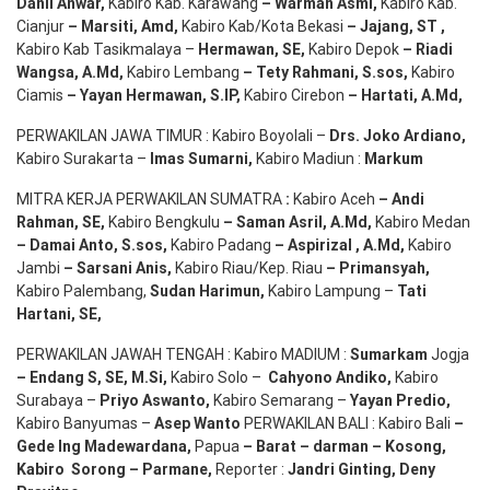
Danil Anwar
,
Kabiro Kab. Karawang
–
Warman Asmi
,
Kabiro Kab.
Cianjur
–
Marsiti
,
Amd
,
Kabiro Kab/Kota Bekasi
– Jajang
, ST
,
Kabiro Kab Tasikmalaya –
Hermawan
, SE,
Kabiro Depok
– Riadi
Wangsa
,
A.Md
,
Kabiro Lembang
– Tety Rahmani
, S.sos,
Kabiro
Ciamis
– Yayan Hermawan
, S.IP,
Kabiro Cirebon
–
Hartati
,
A.Md
,
PERWAKILAN JAWA TIMUR : Kabiro Boyolali –
Drs.
Joko
Ardiano
,
Kabiro Surakarta –
Imas
Sumarni
,
Kabiro Madiun :
Markum
MITRA KERJA PERWAKILAN SUMATRA
:
Kabiro Aceh
– Andi
Rahman, SE
,
Kabiro Bengkulu
– Saman Asril
,
A.Md
,
Kabiro Medan
– Damai Anto
, S.sos,
Kabiro Padang
– Aspirizal
,
A.Md
,
Kabiro
Jambi
– Sarsani Anis
,
Kabiro Riau/Kep. Riau
– Primansyah
,
Kabiro Palembang,
Sudan
Harimun
,
Kabiro Lampung –
Tati
Hartani, SE
,
PERWAKILAN JAWAH TENGAH : Kabiro MADIUM :
Sumarkam
Jogja
–
Endang
S, SE,
M.Si
,
Kabiro Solo –
Cahyono
Andiko
,
Kabiro
Surabaya –
Priyo
Aswanto
,
Kabiro Semarang –
Yayan
Predio
,
Kabiro Banyumas –
Asep
Wanto
PERWAKILAN BALI : Kabiro Bali
–
Gede
Ing
Madewardana
,
Papua
– Barat –
darman
–
Kosong
,
Kabiro
Sorong
–
Parmane
,
Reporter :
Jandri Ginting, Deny