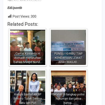
Edi/pontb
Post Views:
300
Related Posts:
Camat Kosambi H
PUNGLI 10 RIBU TIAP
Asmawi menuturkan
KENDARAAN LEWAT
bahwa Masjid Nurul…
ARAH MASJID…
Kaligis Bantah AKBP
Setelah di tangkap polisi
Bintoro Tidak Terima
hukuman dari jaksa
Satu Sen Pun
hanya…