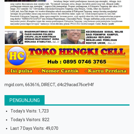
mgid.com, 663616, DIRECT, d4c29acad76ce94f
PENGUNJUNG
Today's Visits:
1,723
Today's Visitors:
822
Last 7 Days Visits:
49,070