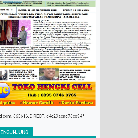
d.com, 663616, DIRECT, d4c29acad76ce94f
PENGUNJUNG