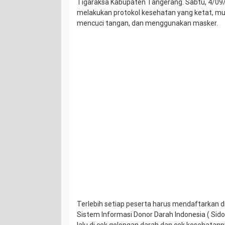
Tigaraksa Kabupaten Tangerang. Sabtu, 4/09
melakukan protokol kesehatan yang ketat, m
mencuci tangan, dan menggunakan masker.
Terlebih setiap peserta harus mendaftarkan dir
Sistem Informasi Donor Darah Indonesia ( Sid
lalu di cek golongan darah dan cek kesehatann