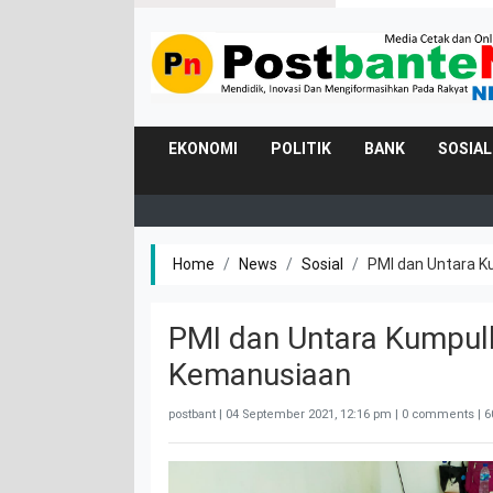
EKONOMI
POLITIK
BANK
SOSIAL
Home
News
Sosial
PMI dan Untara K
PMI dan Untara Kumpul
Kemanusiaan
postbant |
04 September 2021, 12:16 pm
| 0 comments | 6