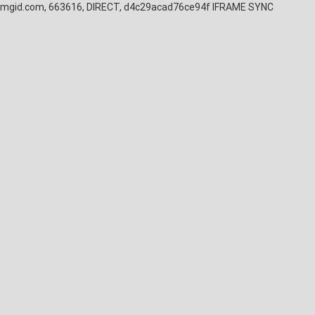
mgid.com, 663616, DIRECT, d4c29acad76ce94f
IFRAME SYNC