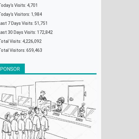
Today's Visits:
4,701
Today's Visitors:
1,984
Last 7 Days Visits:
51,751
Last 30 Days Visits:
172,842
Total Visits:
4,226,092
Total Visitors:
659,463
SPONSOR