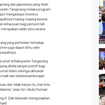
erang dan jajarannya yang telah
paten Tangerang melalui program
apat mengadopsi (meniru)
layahnya masing-masing karena
kan keharusan bagi pemerintah
 merupakan salah satu sarana
ang yang perhatian terhadap
ren juga dapat ditiru oleh
ausiyahnya.
da umat di Kabupaten Tangerang
g dinilai sangat positif bagi
 umat Islam sehinga ukhuwah
an baik dan berkesinambungan.
n dan tidak hanya itu, mari kita
lalamin,” jelas Ust. Abdul Somad.
ng A. Zaki Iskandar mengucapkan
mjad.