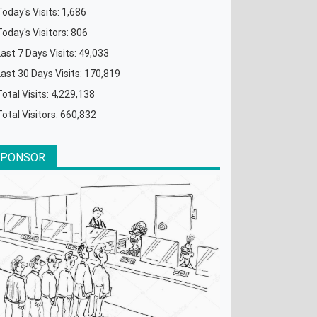
Today's Visits:
1,686
Today's Visitors:
806
Last 7 Days Visits:
49,033
Last 30 Days Visits:
170,819
Total Visits:
4,229,138
Total Visitors:
660,832
SPONSOR