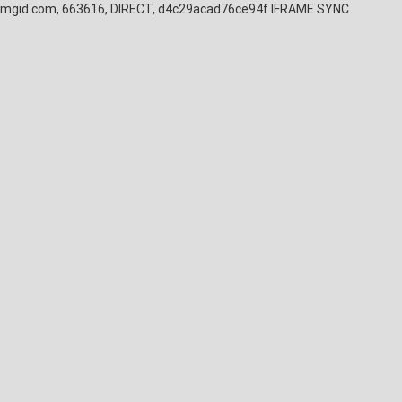
mgid.com, 663616, DIRECT, d4c29acad76ce94f
IFRAME SYNC