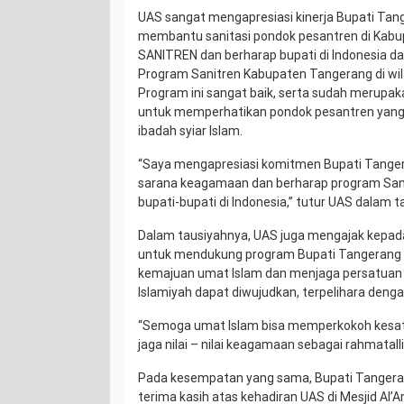
UAS sangat mengapresiasi kinerja Bupati Tang
membantu sanitasi pondok pesantren di Kabu
SANITREN dan berharap bupati di Indonesia d
Program Sanitren Kabupaten Tangerang di wi
Program ini sangat baik, serta sudah merupa
untuk memperhatikan pondok pesantren yang
ibadah syiar Islam.
“Saya mengapresiasi komitmen Bupati Tanger
sarana keagamaan dan berharap program Sanit
bupati-bupati di Indonesia,” tutur UAS dalam t
Dalam tausiyahnya, UAS juga mengajak kepa
untuk mendukung program Bupati Tangerang yan
kemajuan umat Islam dan menjaga persatuan
Islamiyah dapat diwujudkan, terpelihara deng
“Semoga umat Islam bisa memperkokoh kesatua
jaga nilai – nilai keagamaan sebagai rahmatalli
Pada kesempatan yang sama, Bupati Tangera
terima kasih atas kehadiran UAS di Mesjid Al’A