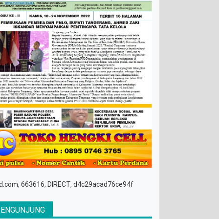
d.com, 663616, DIRECT, d4c29acad76ce94f
PENGUNJUNG