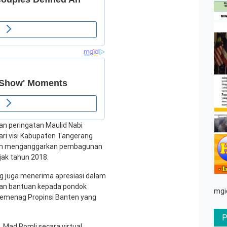
an peringatan Maulid Nabi
ri visi Kabupaten Tangerang
elah menganggarkan pembagunan
jak tahun 2018.
ng juga menerima apresiasi dalam
an bantuan kepada pondok
mgi
Kemenag Propinsi Banten yang
. Mad Romli secara virtual,